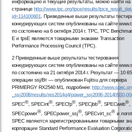
информацию и текущие результаты, можно найти на 
странице
http://www.tpc.org/tpce/results/tpce_result_det
id=114100601
. Приведенные выше результаты тестир
конкурирующих систем опубликованы на сайте www.t
по состоянию на 6 октября 2014 г. TPC, TPC Benchma
E и tpsE являются товарными знаками Transaction
Performance Processing Council (TPC).
2 Приведенные выше результаты тестирования
конкурирующих систем опубликованы на сайте www.s
по состоянию на 21 октября 2014 г. Результат — 10 6
операции ssj/Вт — опубликован Fujitsu для сервера
PRIMERGY RX2540 M1, подробнее:
http://www.spec.o
_ssj2008/results/res2014q4/power_ssj2008-20140930-00
®
®
®
®
®
SPEC
, SPECint
, SPECfp
, SPECjbb
, SPECweb
,
®
®
®
SPECpower
, SPECpower_ssj
, SPECvirt_sc
и лого
SPEC являются зарегистрированными товарными зн
корпорации Standard Performance Evaluation Corporati