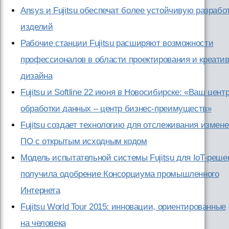
Ansys и Fujitsu обеспечат более устойчивую разрабо
изделий
Рабочие станции Fujitsu расширяют возможности
профессионалов в области проектирования и креатив
дизайна
Fujitsu и Softline 22 июня в Новосибирске: «Ваш цент
обработки данных – центр бизнес-преимуществ»
Fujitsu создает технологию для отслеживания измене
ПО с открытым исходным кодом
Модель испытательной системы Fujitsu для IoT-реше
получила одобрение Консорциума промышленного
Интернета
Fujitsu World Tour 2015: инновации, ориентированные
на человека