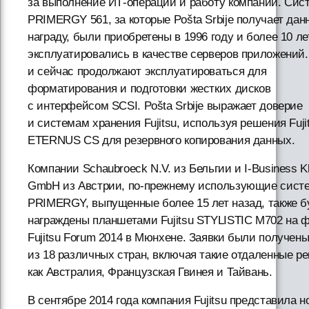
за выполнение ИТ-операций и работу компании. Сис
PRIMERGY 561, за которые Pošta Srbije получает дан
награду, были приобретены в 1996 году и более 10 ле
эксплуатировались в качестве серверов приложений
и сейчас продолжают эксплуатироваться для
форматирования и подготовки жестких дисков
с интерфейсом SCSI. Pošta Srbije выражает доверие
и системам хранения Fujitsu, используя решения Fuji
ETERNUS CS для резервного копирования данных.
Компании Schaubroeck N.V. из Бельгии и I-Business Kl
GmbH из Австрии, по-прежнему использующие сист
PRIMERGY, выпущенные более 15 лет назад, также б
награждены планшетами Fujitsu STYLISTIC M702 на 
Fujitsu Forum 2014 в Мюнхене. Заявки были получен
из 18 различных стран, включая такие отдаленные ре
как Австралия, Французская Гвинея и Тайвань.
В сентябре 2014 года компания Fujitsu представила н