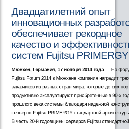
Двадцатилетний опыт
инновационных разработ
обеспечивает рекордное
качество и эффективност
систем Fujitsu PRIMERGY
Мюнхен, Германия, 17 ноября 2014 года
— На фор
Fujitsu Forum 2014 в Мюнхене компания наградит тре
заказчиков из разных стран мира, которые до сих пор
продуктивно эксплуатируют приобретенные в 90-х го
прошлого века системы благодаря надежной констру
серверов Fujitsu PRIMERGY стандартной архитектуры
В честь 20-й годовщины серверов Fujitsu стандартно