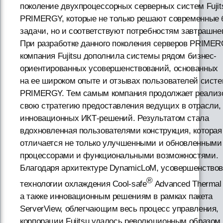
поколение двухпроцессорных серверных систем Fujit
PRIMERGY, которые не только решают современные 
задачи, но и соответствуют потребностям завтрашнег
При разработке данного поколения серверов PRIME
компания Fujitsu дополнила системы рядом бизнес-
ориентированных усовершенствований, основанных
на ее широком опыте и отзывах пользователей сист
PRIMERGY. Тем самым компания продолжает реализ
свою стратегию предоставления ведущих в отрасли,
инновационных ИКТ-решений. Результатом стала
вдохновленная пользователями конструкция, которая
отличается не только улучшенными и обновленными
процессорами и функциональными возможностями.
Благодаря архитектуре DynamicLoM, усовершенство
®
технологии охлаждения Cool-safe
Advanced Thermal 
а также инновационным решениям в рамках пакета
ServerView, облегчающим весь процесс управления,
корпорации Fujitsu удалось революционным образом