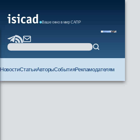
Ваше окно в мир САПР
Новости
Статьи
Авторы
События
Рекламодателям