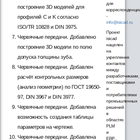
для
построение 3D моделей для
корреспонденци
-
профилей C и K согласно
info@isicad.ru
ISO/TR 10828 и DIN 3975.
Проект
Червячные передачи. Добавлено
isicad
нацелен
построение 3D модели по полю
на
допуска толщины зуба.
укрепление
контактов
Червячные передачи. Добавлен
между
разработчиками,
расчёт контрольных размеров
поставщиками
(анализ геометрии) по ГОСТ 19650-
и
потребителями
97, DIN 3967 и DIN 3977.
промышленных
Червячные передачи. Добавлена
решений
в
возможность создания таблицы
областях
PLM
параметров на чертеже.
и
Червячные передачи. Добавлена
ERP...