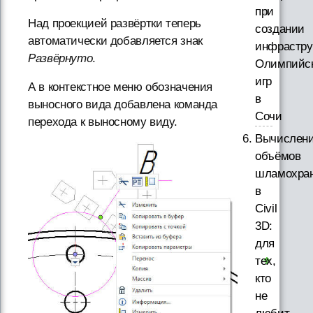
при
Над проекцией развёртки теперь
создании
автоматически добавляется знак
инфрастру
Развёрнуто
.
Олимпийс
игр
А в контекстное меню обозначения
в
выносного вида добавлена команда
Сочи
перехода к выносному виду.
Вычислен
объёмов
шламохра
в
Civil
3D:
для
тех,
кто
не