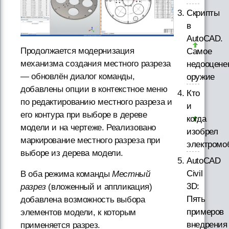
Скрипты
в
AutoCAD.
Продолжается модернизация
Самое
механизма создания местного разреза
недооцене
— обновлён диалог команды,
оружие
добавлены опции в контекстное меню
Кто
по редактированию местного разреза и
и
его контура при выборе в дереве
когда
модели и на чертеже. Реализовано
изобрел
маркирование местного разреза при
электромо
выборе из дерева модели.
AutoCAD
Civil
В оба режима команды
Местный
3D:
разрез
(вложенный и аппликация)
Пять
добавлена возможность выбора
примеров
элементов модели, к которым
внедрения
применяется разрез.