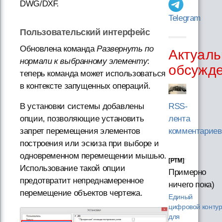
DWG/DXF.
Telegram
Пользовательский интерфейс
Обновлена команда
Развернуть по
Актуаль
нормали к выбранному элементу
:
обсужд
теперь команда может использоваться
в контексте запущенных операций.
В установки системы добавлены
RSS-
опции, позволяющие установить
лента
запрет перемещения элементов
комментариев
построения или эскиза при выборе и
одновременном перемещении мышью.
[PTM]
Использование такой опции
Примерно
предотвратит непреднамеренное
ничего пока)
перемещение объектов чертежа.
Единый
цифровой конту
для