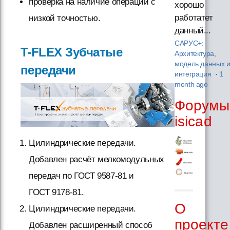
проверка на наличие операций с
хорошо
работатет
низкой точностью.
данный...
САРУС+:
T-FLEX Зубчатые
Архитектура,
модель данных 
передачи
интеграция
·
1
month ago
Форумы
isicad
Цилиндрические передачи.
Добавлен расчёт мелкомодульных
передач по ГОСТ 9587-81 и
ГОСТ 9178-81.
О
Цилиндрические передачи.
проекте
Добавлен расширенный способ