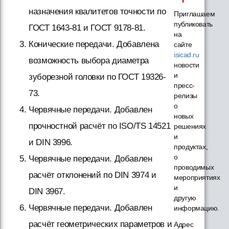
назначения квалитетов точности по
Приглашаем
публиковать
ГОСТ 1643-81 и ГОСТ 9178-81.
на
Конические передачи. Добавлена
сайте
isicad.ru
возможность выбора диаметра
новости
и
зуборезной головки по ГОСТ 19326-
пресс-
73.
релизы
о
Червячные передачи. Добавлен
новых
прочностной расчёт по ISO/TS 14521
решениях
и
и DIN 3996.
продуктах,
о
Червячные передачи. Добавлен
проводимых
расчёт отклонений по DIN 3974 и
мероприятиях
и
DIN 3967.
другую
Червячные передачи. Добавлен
информацию.
расчёт геометрических параметров и
Адрес