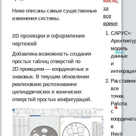
месяц
за
Ниже описаны самые существенные
все
изменения системы.
время
САРУС+:
2D проекции и оформление
Архитектур
чертежей
модель
Добавлена возможность создания
данных
простых таблиц отверстий по
и
2D проекциям — координатных и
интеграци
знаковых. В текущем обновлении
Расставим
реализовано распознавание
все
цилиндрических и конических
точки.
отверстий простых конфигураций.
Работа
с
координат
в
Revit