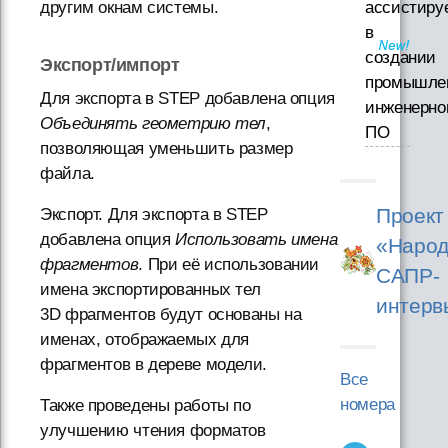
ассистиру
другим окнам системы.
в
создании
Экспорт/импорт
промышле
Для экспорта в STEP добавлена опция
инженерно
Объединять геометрию тел
,
ПО
позволяющая уменьшить размер
файла.
Проект
Экспорт. Для экспорта в STEP
добавлена опция
Использовать имена
«Народ
фрагментов
. При её использовании
САПР-
имена экспортированных тел
интерв
3D фрагментов будут основаны на
именах, отображаемых для
фрагментов в дереве модели.
Все
номера
Также проведены работы по
улучшению чтения форматов