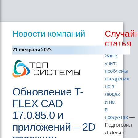
Новости компаний
Случай
статья
21 февраля 2023
Sarex
учит:
проблемы
внедрения
не в
Обновление T-
людях
FLEX CAD
и не
в
17.0.85.0 и
продуктах
—
приложений – 2D
Подготовил
Д.Левин