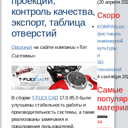
проекции,
(20 апреля 20
контроль качества,
Скоро
экспорт, таблица
KOMPAScon:
отверстий
фестиваль
инженерной
Оригинал
на сайте компании «Топ
культуры
и
Системы»
3D-
технологий
4 сентября 20
Самые
популя
В сборке
T-FLEX CAD
17.0.85.0 были
улучшены стабильность работы и
матери
производительность системы, а также
реализованы замечания и
за
предложения пользователей.