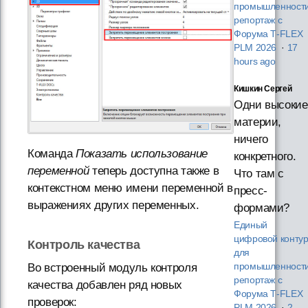
промышленности
репортаж с
Форума T‑FLEX
PLM 2026
·
17
hours ago
Кишкин Сергей
Одни высокие
материи,
ничего
Команда
Показать использование
конкретного.
переменной
теперь доступна также в
Что там с
контекстном меню имени переменной в
пресс-
выражениях других переменных.
формами?
Единый
цифровой конту
Контроль качества
для
Во встроенный модуль контроля
промышленности
репортаж с
качества добавлен ряд новых
Форума T‑FLEX
проверок:
PLM 2026
·
2