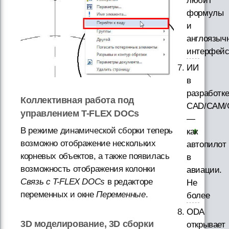
любит
формулы
и
англоязыч
интерфей
ИИ
в
разработк
Коллективная работа под
CAD/CAM/
управлением T-FLEX DOCs
—
В режиме динамической сборки теперь
как
возможно отображение нескольких
автопилот
корневых объектов, а также появилась
в
возможность отображения колонки
авиации.
Связь с T-FLEX DOCs
в редакторе
Не
переменных и окне
Переменные
.
более
ODA
3D моделирование, 3D сборки
открывает