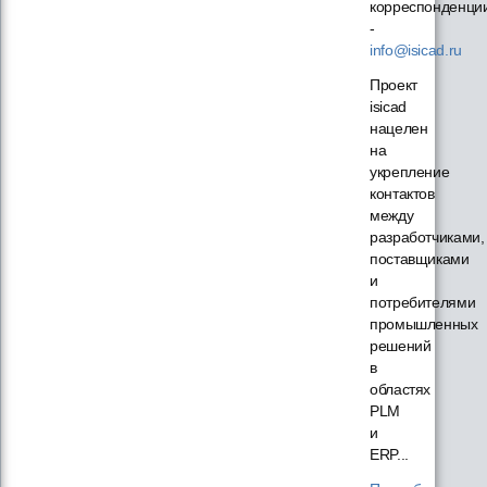
корреспонденци
-
info@isicad.ru
Проект
isicad
нацелен
на
укрепление
контактов
между
разработчиками,
поставщиками
и
потребителями
промышленных
решений
в
областях
PLM
и
ERP...