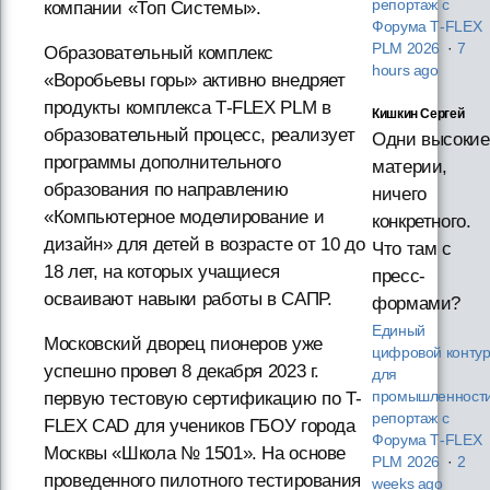
репортаж с
компании «Топ Системы».
Форума T‑FLEX
PLM 2026
·
7
Образовательный комплекс
hours ago
«Воробьевы горы» активно внедряет
продукты комплекса T‑FLEX PLM в
Кишкин Сергей
образовательный процесс, реализует
Одни высокие
программы дополнительного
материи,
образования по направлению
ничего
«Компьютерное моделирование и
конкретного.
дизайн» для детей в возрасте от 10 до
Что там с
18 лет, на которых учащиеся
пресс-
осваивают навыки работы в САПР.
формами?
Единый
Московский дворец пионеров уже
цифровой конту
успешно провел 8 декабря 2023 г.
для
промышленности
первую тестовую сертификацию по T-
репортаж с
FLEX CAD для учеников ГБОУ города
Форума T‑FLEX
Москвы «Школа № 1501». На основе
PLM 2026
·
2
проведенного пилотного тестирования
weeks ago