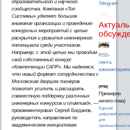
образовательного и научного
Telegram
сообщества. Компания «Топ
Системы» уделяет большое
Актуаль
внимание организации и проведению
конкурсных мероприятий с целью
обсужд
раскрытия и развития инженерного
потенциала среди участников.
Например, с этой целью мы проводим
RSS-
свой собственный конкурс
лента
«Компетенции САПР». Мы надеемся,
комментариев
что новый формат сотрудничества с
Московским дворцом пионеров
[PTM]
позволит усилить и расширить
Примерно
совместную поддержку различных
ничего пока)
инженерных конкурсов и олимпиад»,
—
Единый
прокомментировал Сергей Богданов,
цифровой конту
руководитель направления по
для
академическим инициативам
промышленности