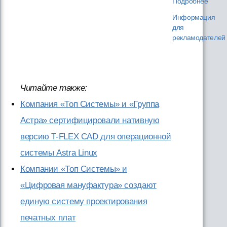
Подробнее
Информация
для
рекламодателей
Читайте также:
Компания «Топ Системы» и «Группа
Астра» сертифицировали нативную
версию T-FLEX CAD для операционной
системы Astra Linux
Компании «Топ Системы» и
«Цифровая мануфактура» создают
единую систему проектирования
печатных плат