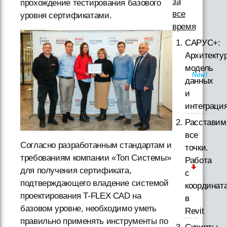
за
прохождение тестирования базового
все
уровня сертификатами.
время
САРУС+:
Архитектур
модель
данных
и
интеграци
Расставим
все
Согласно разработанным стандартам и
точки.
требованиям компании «Топ Системы»
Работа
для получения сертификата,
с
подтверждающего владение системой
координат
проектирования T-FLEX CAD на
в
базовом уровне, необходимо уметь
Revit
правильно применять инструменты по