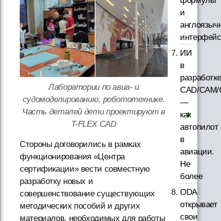
формулы
и
англоязыч
интерфей
ИИ
в
разработк
Лаборатории по авиа- и
CAD/CAM/
судомоделированию, робототехнике.
—
Часть деталей дети проектируют в
как
T-FLEX CAD
автопилот
в
Стороны договорились в рамках
авиации.
функционирования «Центра
Не
сертификации» вести совместную
более
разработку новых и
ODA
совершенствование существующих
открывает
методических пособий и других
свои
материалов, необходимых для работы