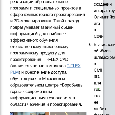
реализации образовательных
создании
программ и специальных проектов в
инфрастру
сфере компьютерного проектирования
Олимпийс
и 3D-моделирования. Такой подход
игр
подразумевает взаимный обмен
в
информацией для наиболее
Сочи
эффективного обучения
Вычислен
отечественному инженерному
объёмов
программному продукту для
шламохра
проектирования T-FLEX CAD
в
(является частью комплекса
T-FLEX
Civil
PLM
) и обеспечение доступа
3D:
обучающихся в Московском
для
образовательном центре «Воробьевы
тех,
горы» к современным
кто
информационным технологиям в
не
области черчения и проектирования.
любит