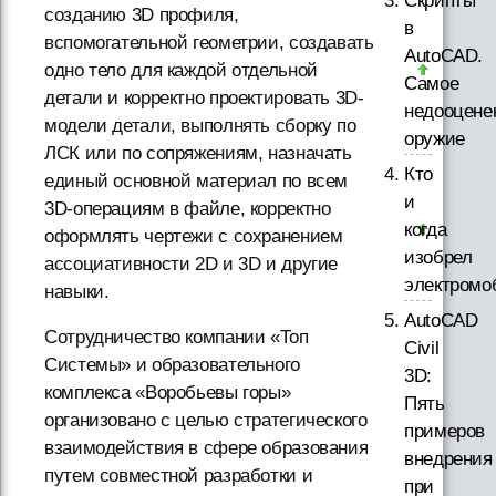
Скрипты
созданию 3D профиля,
в
вспомогательной геометрии, создавать
AutoCAD.
одно тело для каждой отдельной
Самое
детали и корректно проектировать 3D-
недооцене
модели детали, выполнять сборку по
оружие
ЛСК или по сопряжениям, назначать
Кто
единый основной материал по всем
и
3D-операциям в файле, корректно
когда
оформлять чертежи с сохранением
изобрел
ассоциативности 2D и 3D и другие
электромо
навыки.
AutoCAD
Сотрудничество компании «Топ
Civil
Системы» и образовательного
3D:
комплекса «Воробьевы горы»
Пять
организовано с целью стратегического
примеров
взаимодействия в сфере образования
внедрения
путем совместной разработки и
при