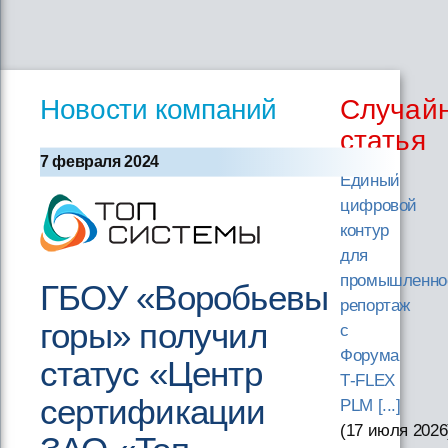
Новости компаний
Случай
статья
7 февраля 2024
Единый
цифровой
контур
для
промышленно
ГБОУ «Воробьевы
репортаж
горы» получил
с
Форума
статус «Центр
T‑FLEX
сертификации
PLM [...]
(17 июля 2026