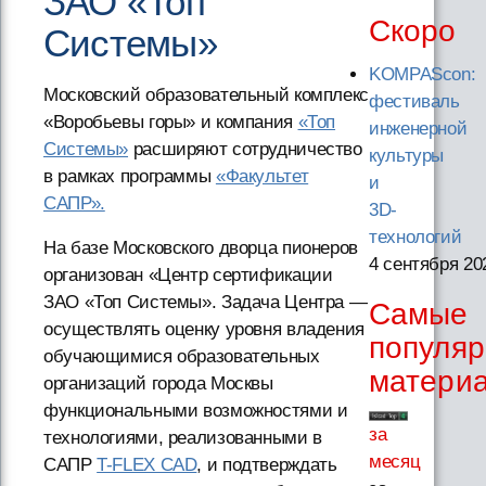
ЗАО «Топ
Скоро
Системы»
KOMPAScon:
Московский образовательный комплекс
фестиваль
«Воробьевы горы» и компания
«Топ
инженерной
Системы»
расширяют сотрудничество
культуры
в рамках программы
«Факультет
и
САПР».
3D-
технологий
На базе Московского дворца пионеров
4 сентября 20
организован «Центр сертификации
ЗАО «Топ Системы». Задача Центра —
Самые
осуществлять оценку уровня владения
популя
обучающимися образовательных
матери
организаций города Москвы
функциональными возможностями и
за
технологиями, реализованными в
месяц
САПР
T-FLEX CAD
, и подтверждать