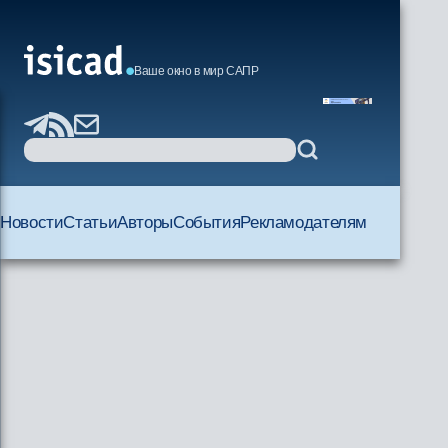
Ваше окно в мир САПР
Новости
Статьи
Авторы
События
Рекламодателям