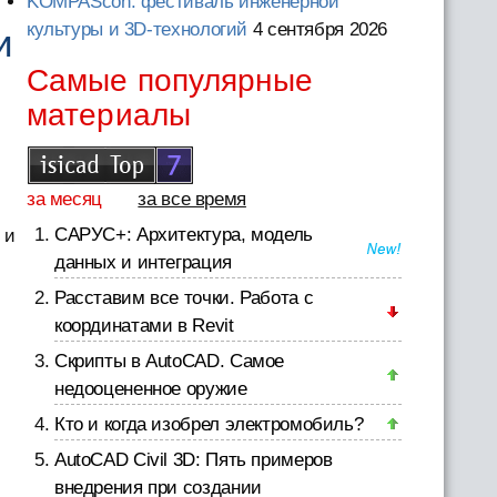
KOMPAScon: фестиваль инженерной
культуры и 3D-технологий
4 сентября 2026
и
Самые популярные
материалы
за месяц
за все время
САРУС+: Архитектура, модель
 и
данных и интеграция
Расставим все точки. Работа с
координатами в Revit
Скрипты в AutoCAD. Самое
недооцененное оружие
Кто и когда изобрел электромобиль?
AutoCAD Civil 3D: Пять примеров
внедрения при создании