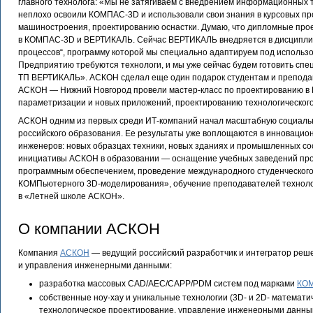
главного технолога: «Мы не затягиваем с внедрением информационных 
неплохо освоили КОМПАС-3D и использовали свои знания в курсовых пр
машиностроения, проектированию оснастки. Думаю, что дипломные про
в КОМПАС-3D и ВЕРТИКАЛЬ. Сейчас ВЕРТИКАЛЬ внедряется в дисципли
процессов“, программу которой мы специально адаптируем под использ
Предприятию требуются технологи, и мы уже сейчас будем готовить сп
ТП ВЕРТИКАЛЬ». АСКОН сделал еще один подарок студентам и препод
АСКОН — Нижний Новгород провели мастер-класс по проектированию в
параметризации и новых приложений, проектированию технологическог
АСКОН одним из первых среди ИТ-компаний начал масштабную социаль
российского образования. Ее результаты уже воплощаются в инновацио
инженеров: новых образцах техники, новых зданиях и промышленных со
инициативы АСКОН в образовании — оснащение учебных заведений п
программным обеспечением, проведение международного студенческог
КОМПьютерного 3D-моделирования», обучение преподавателей технол
в «Летней школе АСКОН».
О компании АСКОН
Компания
АСКОН
— ведущий российский разработчик и интегратор реш
и управления инженерными данными:
разработка массовых CAD/AEC/CAPP/PDM систем под марками
КО
собственные ноу-хау и уникальные технологии (3D- и 2D- математи
технологическое проектирование, управление инженерными данны