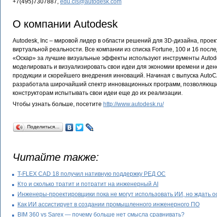
+7(495)7307887,
edu.cis@autodesk.com
О компании Autodesk
Autodesk, Inc – мировой лидер в области решений для 3D-дизайна, прое
виртуальной реальности. Все компании из списка Fortune, 100 и 16 пос
«Оскар» за лучшие визуальные эффекты используют инструменты Autode
моделировать и визуализировать свои идеи для экономии времени и дене
продукции и скорейшего внедрения инноваций. Начиная с выпуска AutoC
разработала широчайший спектр инновационных программ, позволяющи
конструкторам испытывать свои идеи еще до их реализации.
Чтобы узнать больше, посетите
http://www.autodesk.ru/
Поделиться…
Читайте также:
T-FLEX CAD 18 получил нативную поддержку РЕД ОС
Кто и сколько тратит и потратит на инженерный AI
Инженеры-проектировщики пока не могут использовать ИИ, но ждать о
Как ИИ ассистирует в создании промышленного инженерного ПО
BIM 360 vs Sarex — почему больше нет смысла сравнивать?