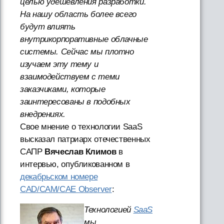
целью удешевления разработки.
На нашу область более всего
будут влиять
внутрикорпоративные облачные
системы. Сейчас мы плотно
изучаем эту тему и
взаимодействуем с теми
заказчиками, которые
заинтересованы в подобных
внедрениях.
Свое мнение о технологии SaaS
высказал патриарх отечественных
САПР
Вячеслав Климов
в
интервью, опубликованном в
декабрьском номере
CAD/CAM/CAE Observer
:
Технологией
SaaS
мы