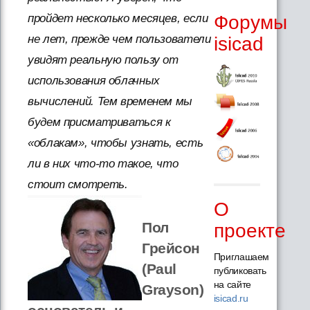
Форумы
пройдет несколько месяцев, если
не лет, прежде чем пользователи
isicad
увидят реальную пользу от
использования облачных
вычислений. Тем временем мы
будем присматриваться к
«облакам», чтобы узнать, есть
ли в них что-то такое, что
стоит смотреть.
О
Пол
проекте
Грейсон
Приглашаем
(Paul
публиковать
на сайте
Grayson)
isicad.ru