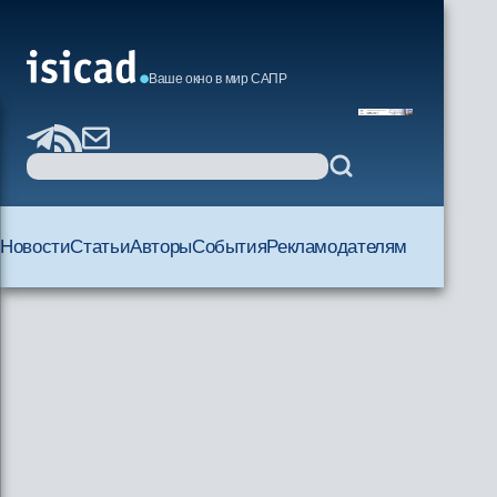
Ваше окно в мир САПР
Новости
Статьи
Авторы
События
Рекламодателям