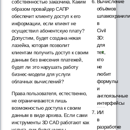
Вычисление
собственностью заказчика. Каким
объёмов
образом провайдер САПР
шламохранил
обеспечит клиенту доступ к его
в
информации, если клиент не
Civil
осуществил абонентскую плату?
3D:
Допустим, будет создана некая
для
лазейка, которая позволит
тех,
клиентам получить доступ к своим
кто
данным без внесения платежей,
не
будет ли это нарушать работу
любит
бизнес-модели для услуги
формулы
облачных вычислений?
и
Права пользователя, естественно,
англоязычные
не ограничиваются лишь
интерфейсы
возможностью доступа к своим
ИИ
данным в виде архива. Если сами
в
инструменты 3D CAD работают как
разработке
услуга, они будут нужны