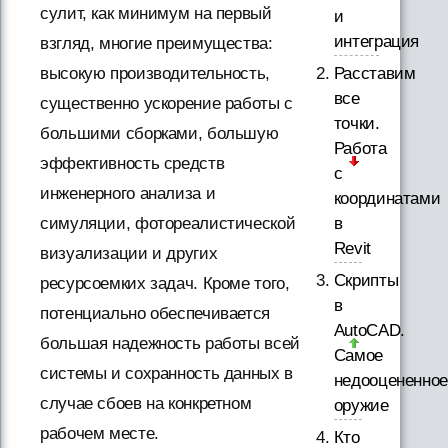
сулит, как минимум на первый
и
интеграция
взгляд, многие преимущества:
высокую производительность,
Расставим
все
существенно ускорение работы с
точки.
большими сборками, большую
Работа
эффективность средств
с
инженерного анализа и
координатами
симуляции, фотореалистической
в
Revit
визуализации и других
Скрипты
ресурсоемких задач. Кроме того,
в
потенциально обеспечивается
AutoCAD.
большая надежность работы всей
Самое
системы и сохранность данных в
недооцененное
случае сбоев на конкретном
оружие
рабочем месте.
Кто