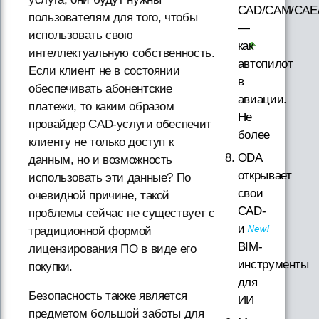
CAD/CAM/CAE
пользователям для того, чтобы
—
использовать свою
как
интеллектуальную собственность.
автопилот
Если клиент не в состоянии
в
обеспечивать абонентские
авиации.
платежи, то каким образом
Не
провайдер CAD-услуги обеспечит
более
клиенту не только доступ к
ODA
данным, но и возможность
открывает
использовать эти данные? По
свои
очевидной причине, такой
CAD-
проблемы сейчас не существует с
и
традиционной формой
BIM-
лицензирования ПО в виде его
инструменты
покупки.
для
Безопасность также является
ИИ
предметом большой заботы для