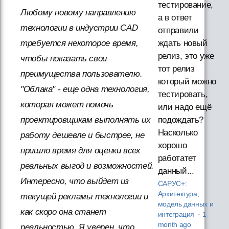
тестирование,
Любому новому направлению
а в ответ
технологии в индустрии CAD
отправили
ждать новый
требуется некоторое время,
релиз, это уже
чтобы показать свои
тот релиз
преимущества пользователю.
который можно
"Облака" - еще одна технология,
тестировать,
которая может помочь
или надо ещё
подождать?
проектировщикам выполнять их
Насколько
работу дешевле и быстрее, не
хорошо
пришло время для оценки всех
работатет
реальных выгод и возможностей.
данный...
Интересно, что выйдет из
САРУС+:
Архитектура,
текущей рекламы технологии и
модель данных и
как скоро она станет
интеграция
·
1
month ago
реальностью. Я уверен, что