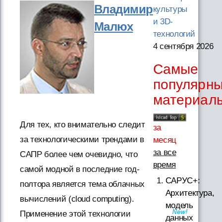
Владимир
культуры
и 3D-
Малюх
технологий
4 сентября 2026
Самые
популярн
материал
Для тех, кто внимательно следит
за
за технологическими трендами в
месяц
за все
САПР более чем очевидно, что
время
самой модной в последние год-
САРУС+:
полтора является тема облачных
Архитектура,
вычислений (cloud computing).
модель
Применение этой технологии
данных