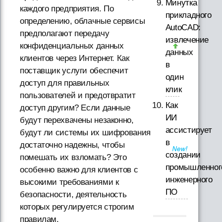
Минутка
каждого предприятия. По
прикладного
определению, облачные сервисы
AutoCAD:
предполагают передачу
извлечение
конфиденциальных данных
данных
клиентов через Интернет. Как
в
поставщик услуги обеспечит
один
доступ для правильных
клик
пользователей и предотвратит
Как
доступ другим? Если данные
ИИ
будут перехвачены незаконно,
ассистирует
будут ли системы их шифрования
в
достаточно надежны, чтобы
создании
помешать их взломать? Это
промышленног
особенно важно для клиентов с
инженерного
высокими требованиями к
ПО
безопасности, деятельность
которых регулируется строгим
правилам.