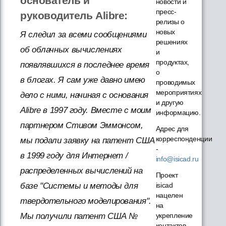
основатель и
новости и
пресс-
руководитель Alibre:
релизы о
новых
Я следил за всеми сообщениями
решениях
об облачных вычислениях
и
продуктах,
появлявшихся в последнее время
о
в блогах. Я сам уже давно имею
проводимых
мероприятиях
дело с ними, начиная с основания
и другую
Alibre в 1997 году. Вместе с моим
информацию.
партнером Стивом Эммонсом,
Адрес для
корреспонденции
мы подали заявку на патент США
-
в 1999 году для Интернет /
info@isicad.ru
распределенных вычислений на
Проект
базе "Системы и методы для
isicad
нацелен
твердотельного моделирования".
на
Мы получили патент США №
укрепление
контактов