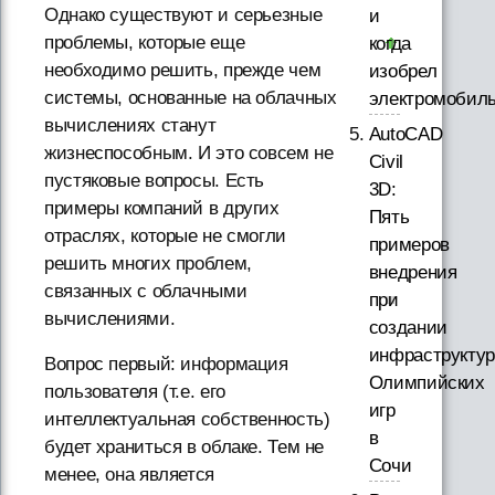
Однако существуют и серьезные
и
проблемы, которые еще
когда
необходимо решить, прежде чем
изобрел
системы, основанные на облачных
электромобил
вычислениях станут
AutoCAD
жизнеспособным. И это совсем не
Civil
пустяковые вопросы. Есть
3D:
примеры компаний в других
Пять
отраслях, которые не смогли
примеров
решить многих проблем,
внедрения
связанных с облачными
при
вычислениями.
создании
инфраструкту
Вопрос первый: информация
Олимпийских
пользователя (т.е. его
игр
интеллектуальная собственность)
в
будет храниться в облаке. Тем не
Сочи
менее, она является