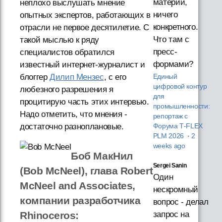
материи,
неплохо выслушать мнение
ничего
опытных экспертов, работающих в
конкретного.
отрасли не первое десятилетие. С
Что там с
такой мыслью к ряду
пресс-
специалистов обратился
формами?
известный интернет-журналист и
блоггер
Дилип Мензес
, с его
Единый
цифровой контур
любезного разрешения я
для
процитирую часть этих интервью.
промышленности:
Надо отметить, что мнения -
репортаж с
достаточно разноплановые.
Форума T‑FLEX
PLM 2026
·
2
weeks ago
Боб МакНил
Sergei Sanin
(Bob McNeel), глава Robert
Один
McNeel and Associates,
нескромный
компании разработчика
вопрос - делал
запрос на
Rhinoceros: