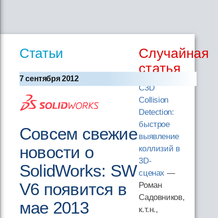
Статьи
Случайная
статья
7 сентября 2012
C3D
Collision
Detection:
быстрое
Совсем свежие
выявление
новости о
коллизий в
3D-
SolidWorks: SW
сценах
—
V6 появится в
Роман
Садовников,
мае 2013
к.т.н.,