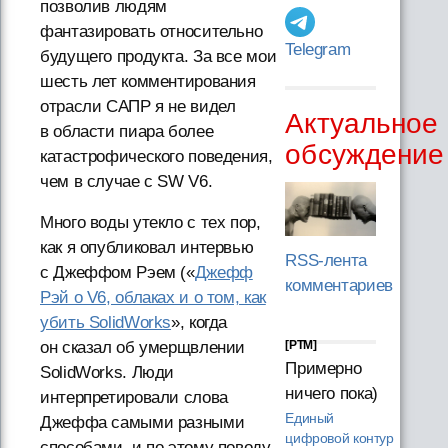
позволив людям
фантазировать относительно
Telegram
будущего продукта. За все мои
шесть лет комментирования
отрасли САПР я не видел
Актуальное
в области пиара более
обсуждение
катастрофического поведения,
чем в случае с SW V6.
Много воды утекло с тех пор,
как я опубликовал интервью
RSS-лента
с Джеффом Рэем («
Джефф
комментариев
Рэй о V6, облаках и о том, как
убить SolidWorks
», когда
он сказал об умерщвлении
[PTM]
Примерно
SolidWorks. Люди
ничего пока)
интерпретировали слова
Единый
Джеффа самыми разными
цифровой контур
способами, и по этому поводу