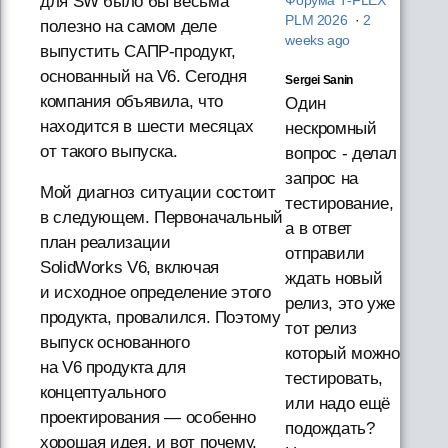
для SW было бы весьма
Форума T‑FLEX
PLM 2026
·
2
полезно на самом деле
weeks ago
выпустить САПР-продукт,
основанный на V6. Сегодня
Sergei Sanin
компания объявила, что
Один
находится в шести месяцах
нескромный
от такого выпуска.
вопрос - делал
запрос на
Мой диагноз ситуации состоит
тестирование,
в следующем. Первоначальный
а в ответ
план реализации
отправили
SolidWorks V6, включая
ждать новый
и исходное определение этого
релиз, это уже
продукта, провалился. Поэтому
тот релиз
выпуск основанного
который можно
на V6 продукта для
тестировать,
концептуального
или надо ещё
проектирования — особенно
подождать?
хорошая идея, и вот почему.