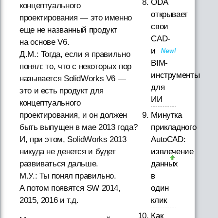
ODA
концептуального
открывает
проектирования — это именно
свои
еще не названный продукт
CAD-
на основе V6.
и
Д.М.: Тогда, если я правильно
BIM-
понял: то, что с некоторых пор
инструменты
называется SolidWorks V6 —
для
это и есть продукт для
ИИ
концептуального
Минутка
проектирования, и он должен
прикладного
быть выпущен в мае 2013 года?
AutoCAD:
И, при этом, SolidWorks 2013
извлечение
никуда не денется и будет
данных
развиваться дальше.
в
М.У.: Ты понял правильно.
один
А потом появятся SW 2014,
клик
2015, 2016 и т.д.
Как