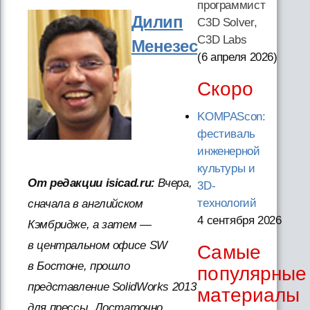
программист
Дилип
C3D Solver,
C3D Labs
Менезес
(6 апреля 2026
)
Скоро
KOMPAScon:
фестиваль
инженерной
культуры и
От редакции isicad.ru:
Вчера,
3D-
технологий
сначала в английском
4 сентября 2026
Кэмбридже, а затем —
в центральном офисе SW
Самые
в Бостоне, прошло
популярные
представление SolidWorks 2013
материалы
для прессы. Достаточно