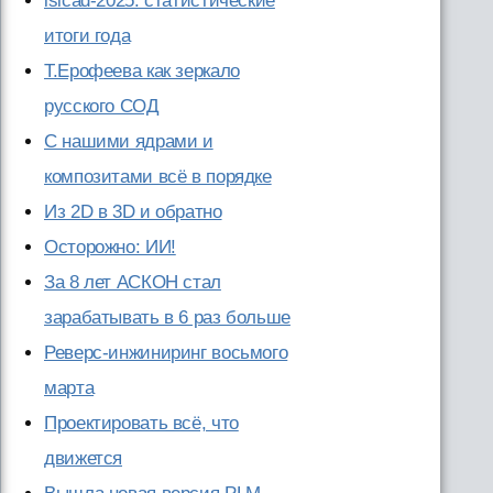
isicad-2025: статистические
итоги года
Т.Ерофеева как зеркало
русского СОД
С нашими ядрами и
композитами всё в порядке
Из 2D в 3D и обратно
Осторожно: ИИ!
За 8 лет АСКОН стал
зарабатывать в 6 раз больше
Реверс-инжиниринг восьмого
марта
Проектировать всё, что
движется