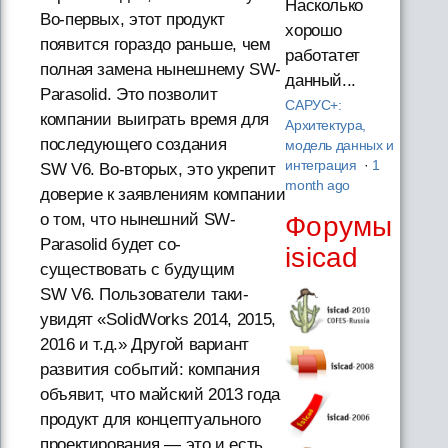
Насколько
Во-первых, этот продукт
хорошо
появится гораздо раньше, чем
работатет
полная замена нынешнему SW-
данный...
Parasolid. Это позволит
САРУС+:
компании выиграть время для
Архитектура,
последующего создания
модель данных и
интеграция
·
1
SW V6. Во-вторых, это укрепит
month ago
доверие к заявлениям компании
о том, что нынешний SW-
Форумы
Parasolid будет со-
isicad
существовать с будущим
SW V6. Пользователи таки-
увидят «SolidWorks 2014, 2015,
2016 и т.д.» Другой вариант
развития событий: компания
объявит, что майский 2013 года
продукт для концептуального
проектирования — это и есть