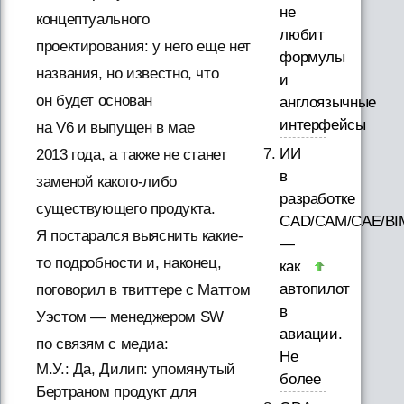
не
концептуального
любит
проектирования: у него еще нет
формулы
названия, но известно, что
и
он будет основан
англоязычные
интерфейсы
на V6 и выпущен в мае
ИИ
2013 года, а также не станет
в
заменой какого-либо
разработке
существующего продукта.
CAD/CAM/CAE/BI
Я постарался выяснить какие-
—
то подробности и, наконец,
как
автопилот
поговорил в твиттере с Маттом
в
Уэстом — менеджером SW
авиации.
по связям с медиа:
Не
М.У.: Да, Дилип: упомянутый
более
Бертраном продукт для