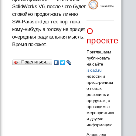
SolidWorks V6, после чего будет
спокойно продолжать линию
SW-Parasolid до тех пор, пока
О
кому-нибудь в голову не придет
очередная радикальная мысль.
проекте
Время покажет.
Приглашаем
публиковать
Поделиться…
на сайте
isicad.ru
новости и
пресс-релизы
о новых
решениях и
продуктах, о
проводимых
мероприятиях
и другую
информацию.
Адрес для