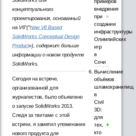
SolidWorks для
примеров
внедрения
концептуального
при
проектирования, основанный
создании
на V6"("
New V6 Based
инфраструктуры
SolidWorks Conceptual Design
Олимпийских
Product
«), содержит больше
игр
в
информации о новом продукте
Сочи
SolidWorks.
Вычисление
Сегодня на встрече,
объёмов
шламохранилищ
организованной для
в
журналистов, было объявлено
Civil
о запуске SolidWorks 2013.
3D:
Следя за твитами с этой
для
встречи, я заметил упоминание
тех,
кто
нового продукта для