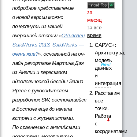
подробное представление
за
о новой версии можно
месяц
почерпнуть из нашей
за все
время
вчерашней статьи «
Объявлен
SolidWorks 2013: SolidWorks —
САРУС+:
Архитектура,
очень жив?
», основанной на он-
модель
лайн репортаже Мартина Дэя
данных
из Англии и пересказом
и
идеологической беседы Эвана
интеграция
Яреса с руководителем
Расставим
разработок SW, состоявшейся
все
точки.
в Бостоне еще до начала
Работа
встречи с журналистами.
с
По сравнению с английскими
координатами
новостями, мероприятие