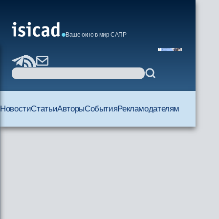
Ваше окно в мир САПР
Новости
Статьи
Авторы
События
Рекламодателям