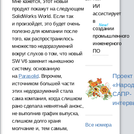
Мне кажется, этот новый
ИИ
продукт покажут на следующем
ассистирует
SolidWorks World. Если так
в
и произойдет, это будет очень
создании
полезно для компании после
промышленного
того, как распространилось
инженерного
множество недоразумений
ПО
вокруг слухов о том, что новый
SW V6 заменит нынешнюю
систему, основанную
Проект
на
Parasolid
. Впрочем,
источником большей части
«Народ
этих недоразумений стала
САПР-
сама компания, когда слишком
интерв
рано сделала невнятный анонс,
не выполнив график выпуска,
слишком долго храня
Все номера
молчание и, тем самым,