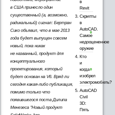
в
в США принесло один
Revit
существенный (а, возможно,
Скрипты
в
радикальный) сигнал: Бертран
AutoCAD.
Сико объявил, что в мае 2013
Самое
года будет выпущен совсем
недооцененное
новый, пока никак
оружие
не названный, продукт для
Кто
концептуального
и
проектирования, который
когда
изобрел
будет основан на V6. Вряд ли
электромобиль?
сегодня какая-либо публикация,
AutoCAD
помимо только что
Civil
появившегося поста Дилипа
3D:
Менезеса "Новый продукт
Пять