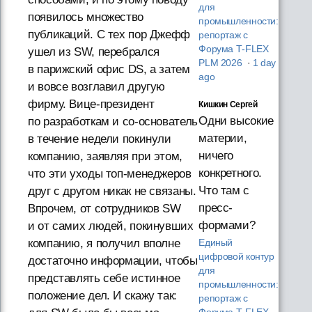
для
появилось множество
промышленности:
публикаций. С тех пор Джефф
репортаж с
Форума T‑FLEX
ушел из SW, перебрался
PLM 2026
·
1 day
в парижский офис DS, а затем
ago
и вовсе возглавил другую
фирму. Вице-президент
Кишкин Сергей
Одни высокие
по разработкам и со-основатель
материи,
в течение недели покинули
ничего
компанию, заявляя при этом,
конкретного.
что эти уходы топ-менеджеров
Что там с
друг с другом никак не связаны.
пресс-
Впрочем, от сотрудников SW
формами?
и от самих людей, покинувших
компанию, я получил вполне
Единый
цифровой контур
достаточно информации, чтобы
для
представлять себе истинное
промышленности:
положение дел. И скажу так:
репортаж с