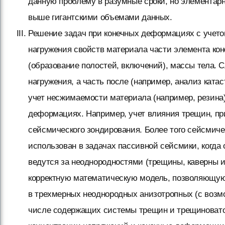
данную проблему в разумные сроки, но элементарн
выше гигантскими объемами данных.
Решение задач при конечных деформациях с учето
нагружения свойств материала части элемента конс
(образование полостей, включений), массы тела. С
нагружения, а часть после (например, анализ ката
учет несжимаемости материала (например, резина
деформациях. Например, учет влияния трещин, пр
сейсмического зондирования. Более того сейсмич
использован в задачах пассивной сейсмики, когда 
ведутся за неоднородностями (трещины, каверны и 
корректную математическую модель, позволяющую
в трехмерных неоднородных анизотропных (с возм
числе содержащих системы трещин и трещиновато