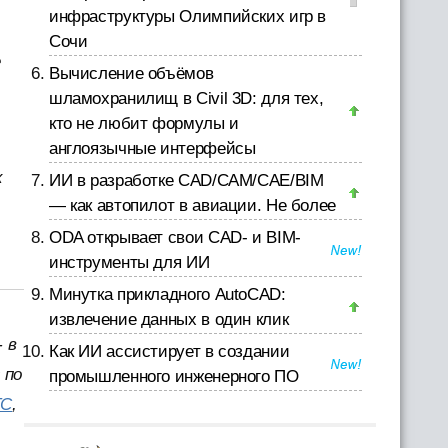
инфраструктуры Олимпийских игр в
Сочи
е
Вычисление объёмов
шламохранилищ в Civil 3D: для тех,
кто не любит формулы и
англоязычные интерфейсы
х
ИИ в разработке CAD/CAM/CAE/BIM
— как автопилот в авиации. Не более
ODA открывает свои CAD- и BIM-
инструменты для ИИ
Минутка прикладного AutoCAD:
извлечение данных в один клик
 в
Как ИИ ассистирует в создании
 по
промышленного инженерного ПО
TC
,