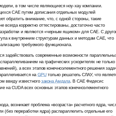
одели, в том числе являющиеся ноу-хау компании.
ющихся САЕ путем дописания отдельных модулей
ет обратить внимание, что, с одной стороны, такие
е всегда корректно оттестированы, достаточно часто
разработки и являются «черным ящиком» для САЕ. С друго
тупа к внутренним структурам данных и методам САЕ, что
еализацию требуемого функционала.
тся задействовать современные возможности параллельны
аспараллеливанием на графических ускорителях не только
нений), а всех этапов конечноэлементного решения зада
араллеливается на
GPU
только решатель СЛАУ, что являет
ом ввиду известного
закона Амдала
. В CAE Фидесис
ие на CUDA всех основных этапов конечноэлементного
ода, возникает проблема «возраста» расчетного ядра, чис
сти (без переработки ядра) распараллелить отдельные его