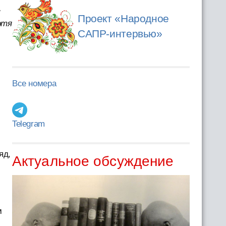
,
Проект «Народное
отя
САПР-интервью»
Все номера
Telegram
яд,
Актуальное обсуждение
м