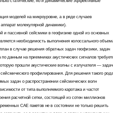
олько статические, но и динамические эффективные
ация моделей на микроуровне, а в ряде случаев
ь аппарат молекулярной динамики).
й и пассивной сейсмики в геофизике одной из основных
 является необходимость выполнения колоссального объем
план в случае решения обратных задач геофизики, задач
 по данным на приемниках акустических сигналов требует
которую прошли акустические волны с излучателя — зада
 сейсмического профилирования. Для решения такого род
ямых задач о распространении сейсмических волн
ависимости от типа выполняемого каротажа и частот
оения расчетной сетки, состоящей из сотен миллионов
ременных CAE пакетов не в состоянии не только решить