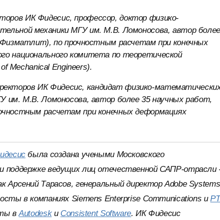
кторов ИК Фидесис, профессор, доктор физико-
ельной механики МГУ им. М.В. Ломоносова, автор боле
, Физматлит), по прочностным расчетам при конечных
ого национального комитета по теоретической
f Mechanical Engineers).
директоров ИК Фидесис, кандидат физико-математически
 им. М.В. Ломоносова, автор более 35 научных работ,
рочностным расчетам при конечных деформациях
идесис
была создана учеными Московского
и поддержке ведущих лиц отечественной САПР-отрасли -
к Арсений Тарасов, генеральный директор Adobe Systems
осты в компаниях Siemens Enterprise Communications и
P
сты в
Autodesk
и
Consistent Software
. ИК Фидесис