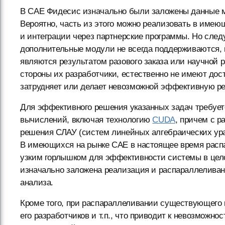
В CAE Фидесис изначально были заложены данные м
Вероятно, часть из этого можно реализовать в име
и интеграции через партнерские программы. Но следу
дополнительные модули не всегда поддерживаются, н
являются результатом разового заказа или научной 
стороны их разработчики, естественно не имеют дос
затрудняет или делает невозможной эффективную р
Для эффективного решения указанных задач требуе
вычислений, включая технологию
CUDA
, причем с р
решения СЛАУ (систем линейных алгебраических урав
В имеющихся на рынке CAE в настоящее время расп
узким горлышком для эффективности системы в цел
изначально заложена реализация и распараллеливан
анализа.
Кроме того, при распараллеливании существующего к
его разработчиков и т.п., что приводит к невозможно