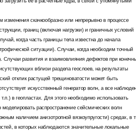
о загрузить ее в расчетные ядра, в связи с упомянутыми
м изменения скачкообразно или непрерывно в процессе
трукции, границ (включая нагрузки) и граничных условий
лучай, когда часть границы тела известна до начала
строфической ситуации). Случаи, когда необходим точный
). Случаи развития и взаимовлияния дефектов при конечн
исутствующих вблизи раздела геослоев, на результаты
еский отклик растущей трещиноватости может быть
отсутствует искусственный генератор волн, а все наблюде
т.п.) в геопластах. Для этого необходимо использовать
 моделировать распространение сейсмических волн
ожным наличием анизотропной вязкоупругости) средах, в 
стей, в которых наблюдаются значительные локальные