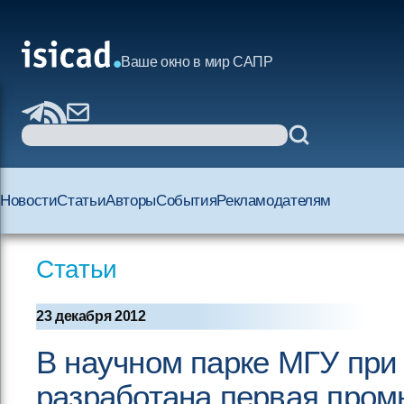
Ваше окно в мир САПР
Новости
Статьи
Авторы
События
Рекламодателям
Статьи
23 декабря 2012
В научном парке МГУ при
разработана первая про