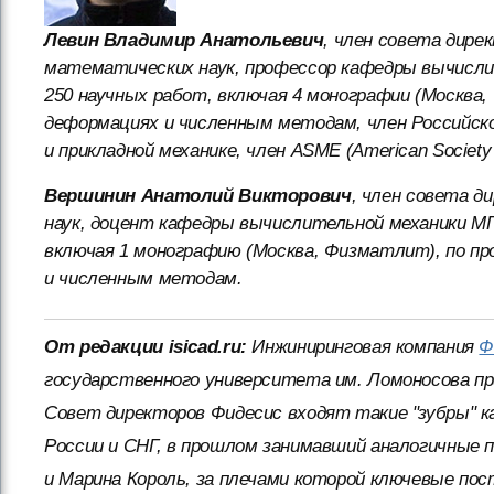
Левин Владимир Анатольевич
, член совета дире
математических наук, профессор кафедры вычислит
250 научных работ, включая 4 монографии (Москва
деформациях и численным методам, член Российск
и прикладной механике, член АSME (American Society o
Вершинин Анатолий Викторович
, член совета 
наук, доцент кафедры вычислительной механики МГУ
включая 1 монографию (Москва, Физматлит), по п
и численным методам.
От редакции isicad.ru:
Инжиниринговая компания
Ф
государственного университета им. Ломоносова пр
Совет директоров Фидесис входят такие "зубры" ка
России и СНГ, в прошлом занимавший аналогичные п
и Марина Король, за плечами которой ключевые по