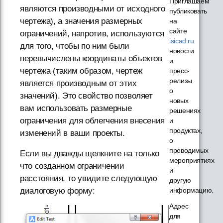
Приглашаем
являются производными от исходного
публиковать
чертежа), а значения размерных
на
сайте
ограничений, напротив, используются
isicad.ru
для того, чтобы по ним были
новости
перевычислены координаты объектов
и
чертежа (таким образом, чертеж
пресс-
релизы
является производным от этих
о
значений). Это свойство позволяет
новых
вам использовать размерные
решениях
ограничения для облегчения внесения
и
продуктах,
изменений в ваши проекты.
о
проводимых
Если вы дважды щелкните на только
мероприятиях
что созданном ограничении
и
расстояния, то увидите следующую
другую
диалоговую форму:
информацию.
Адрес
для