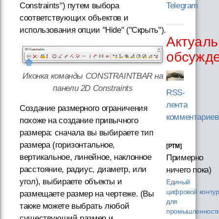
Telegram
Constraints") путем выбора
соответствующих объектов и
использования опции "Hide" ("Скрыть").
Актуаль
обсужд
Иконка команды CONSTRAINTBAR на
панели 2D Constraints
RSS-
лента
Создание размерного ограничения
комментариев
похоже на создание привычного
размера: сначала вы выбираете тип
размера (горизонтальное,
[PTM]
вертикальное, линейное, наклонное
Примерно
расстояние, радиус, диаметр, или
ничего пока)
угол), выбираете объекты и
Единый
цифровой конту
размещаете размер на чертеже. (Вы
для
также можете выбрать любой
промышленности
существующий размер и