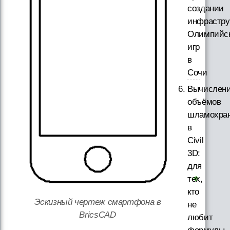
создании
инфрастру
Олимпийс
игр
в
Сочи
Вычислен
объёмов
шламохра
в
Civil
3D:
для
тех,
кто
Эскизный чертеж смартфона в
не
BricsCAD
любит