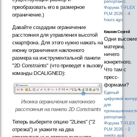
репортаж с
преобразовать его в размерное
Форума T‑FLEX
PLM 2026
·
4
ограничение.)
hours ago
Давайте создадим ограничение
Кишкин Сергей
расстояния для управления высотой
Одни высокие
смартфона. Для этого нужно нажать на
материи,
иконку ограничения наклонного
ничего
размера на инструментальной панели
конкретного.
"2D Constraints" (что приведет к вызову
Что там с
команды DCALIGNED):
пресс-
формами?
Единый
цифровой конту
Иконка ограничения наклонного
для
расстояния на панели 2D Constraints
промышленности
репортаж с
Теперь выберите опцию "2Lines" ("2
Форума T‑FLEX
отрезка") и укажите на два
PLM 2026
·
2
weeks ago