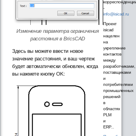
корреспонденци
-
info@isicad.ru
Проект
isicad
Изменение параметра ограничения
нацелен
расстояния в BricsCAD
на
укрепление
Здесь вы можете ввести новое
контактов
значение расстояния, и ваш чертеж
между
будет автоматически обновлен, когда
разработчиками,
поставщиками
вы нажмете кнопку OK:
и
потребителями
промышленных
решений
в
областях
PLM
и
ERP...