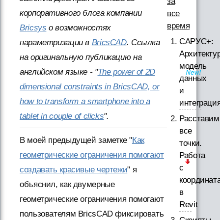
за
корпоративного блога компании
все
время
Bricsys
о возможностях
САРУС+:
параметризации в
BricsCAD
. Ссылка
Архитектур
на оригинальную публикацию на
модель
английском языке - "
The power of 2D
данных
dimensional constraints in BricsCAD, or
и
how to transform a smartphone into a
интеграци
tablet in couple of clicks
".
Расставим
все
В моей предыдущей заметке "
Как
точки.
геометрические ограничения помогают
Работа
с
создавать красивые чертежи
" я
координат
объяснил, как двумерные
в
геометрические ограничения помогают
Revit
пользователям BricsCAD фиксировать