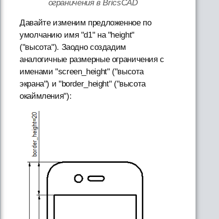
ограничения в BricsCAD
Давайте изменим предложенное по
умолчанию имя "d1" на "height"
("высота"). Заодно создадим
аналогичные размерные ограничения с
именами "screen_height" ("высота
экрана") и "border_height" ("высота
окаймления"):