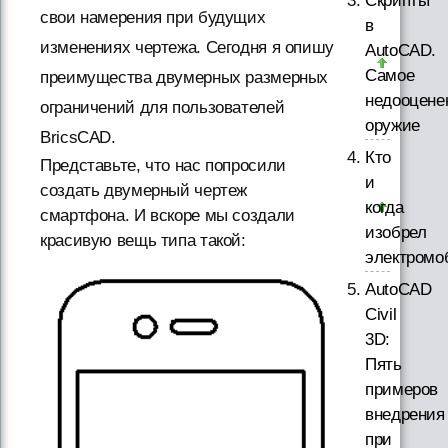
Скрипты
свои намерения при будущих
в
изменениях чертежа. Сегодня я опишу
AutoCAD.
Самое
преимущества двумерных размерных
недооцене
ограничений для пользователей
оружие
BricsCAD.
Кто
Представьте, что нас попросили
и
создать двумерный чертеж
когда
смартфона. И вскоре мы создали
изобрел
красивую вещь типа такой:
электромо
AutoCAD
Civil
3D:
Пять
примеров
внедрения
при