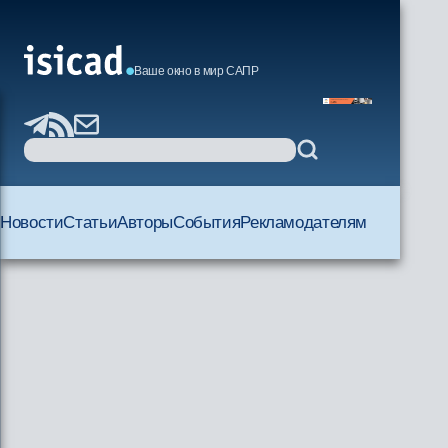
Ваше окно в мир САПР
Новости
Статьи
Авторы
События
Рекламодателям