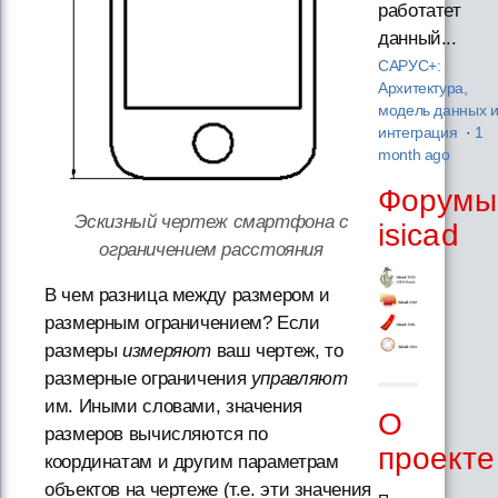
работатет
данный...
САРУС+:
Архитектура,
модель данных 
интеграция
·
1
month ago
Форумы
Эскизный чертеж смартфона с
isicad
ограничением расстояния
В чем разница между размером и
размерным ограничением? Если
размеры
измеряют
ваш чертеж, то
размерные ограничения
управляют
им. Иными словами, значения
О
размеров вычисляются по
проекте
координатам и другим параметрам
объектов на чертеже (т.е. эти значения