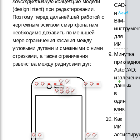
конструктивную концепцию
модели
CAD-
(design intent) при редактировании.
и
Поэтому перед дальнейшей работой с
BIM-
чертежным эскизом смартфона нам
инструмен
необходимо добавить по меньшей
для
мере ограничения касания между
ИИ
угловыми дугами и смежными с ними
Минутка
отрезками, а также ограничения
прикладно
равенства между радиусами дуг:
AutoCAD:
извлечени
данных
в
один
клик
Как
ИИ
ассистиру