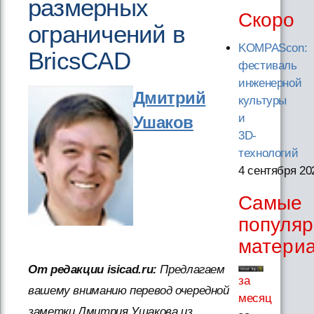
размерных
Скоро
ограничений в
KOMPAScon:
BricsCAD
фестиваль
инженерной
Дмитрий
культуры
и
Ушаков
3D-
технологий
4 сентября 20
Самые
популя
матери
От редакции isicad.ru:
Предлагаем
за
вашему вниманию перевод очередной
месяц
заметки Дмитрия Ушакова из