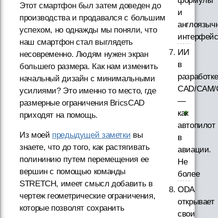
формулы
Этот смартфон был затем доведен до
и
производства и продавался с большим
англоязыч
успехом, но однажды мы поняли, что
интерфей
наш смартфон стал выглядеть
ИИ
несовременно. Людям нужен экран
в
большего размера. Как нам изменить
разработк
начальный дизайн с минимальными
CAD/CAM/
усилиями? Это именно то место, где
—
размерные ограничения BricsCAD
как
приходят на помощь.
автопилот
Из моей
предыдущей заметки
вы
в
знаете, что до того, как растягивать
авиации.
полининию путем перемещения ее
Не
вершин с помощью команды
более
STRETCH, имеет смысл добавить в
ODA
чертеж геометрические ограничения,
открывает
которые позволят сохранить
свои