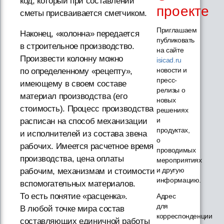
код, который при составлении
проекте
сметы присваивается сметчиком.
Приглашаем
Наконец, «колонна» передается
публиковать
в строительное производство.
на сайте
Произвести колонну можно
isicad.ru
новости и
по определенному «рецепту»,
пресс-
имеющему в своем составе
релизы о
материал производства (его
новых
стоимость). Процесс производства
решениях
и
расписан на способ механизации
продуктах,
и исполнителей из состава звена
о
рабочих. Имеется расчетное время
проводимых
производства, цена оплаты
мероприятиях
и другую
рабочим, механизмам и стоимости
информацию.
вспомогательных материалов.
То есть понятие «расценка».
Адрес
для
В любой точке мира состав
корреспонденции
составляющих единичной работы