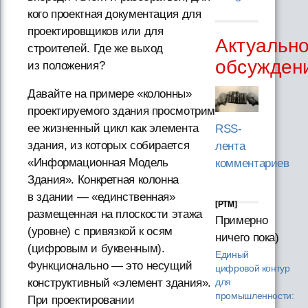
кого проектная документация для
проектировщиков или для
Актуальн
строителей. Где же выход
обсужден
из положения?
Давайте на примере «колонны»
проектируемого здания просмотрим
ее жизненный цикл как элемента
RSS-
здания, из которых собирается
лента
«Информационная Модель
комментариев
Здания». Конкретная колонна
в здании — «единственная»
[PTM]
размещенная на плоскости этажа
Примерно
(уровне) с привязкой к осям
ничего пока)
(цифровым и буквенным).
Единый
Функционально — это несущий
цифровой контур
конструктивный «элемент здания».
для
промышленности:
При проектировании