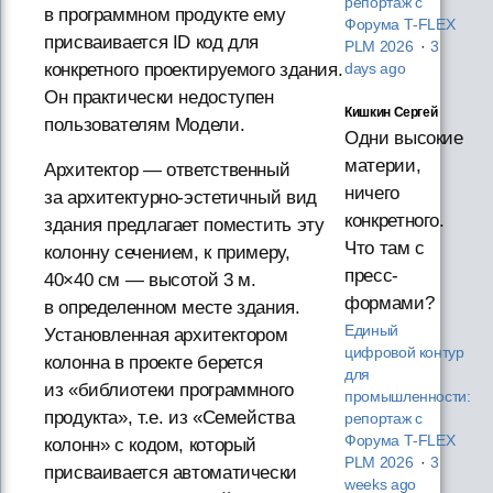
репортаж с
в программном продукте ему
Форума T‑FLEX
присваивается ID код для
PLM 2026
·
3
конкретного проектируемого здания.
days ago
Он практически недоступен
Кишкин Сергей
пользователям Модели.
Одни высокие
материи,
Архитектор — ответственный
ничего
за архитектурно-эстетичный вид
конкретного.
здания предлагает поместить эту
Что там с
колонну сечением, к примеру,
пресс-
40×40 см — высотой 3 м.
формами?
в определенном месте здания.
Единый
Установленная архитектором
цифровой контур
колонна в проекте берется
для
из «библиотеки программного
промышленности:
продукта», т.е. из «Семейства
репортаж с
Форума T‑FLEX
колонн» с кодом, который
PLM 2026
·
3
присваивается автоматически
weeks ago