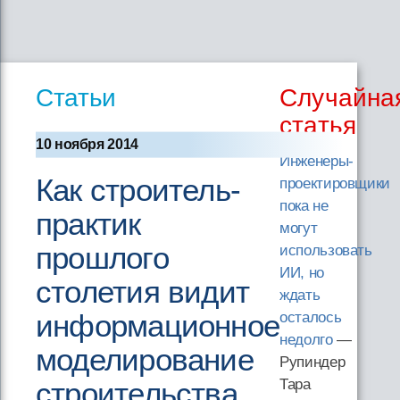
Статьи
Случайна
статья
10 ноября 2014
Инженеры-
Как строитель-
проектировщики
пока не
практик
могут
прошлого
использовать
ИИ, но
столетия видит
ждать
информационное
осталось
недолго
—
моделирование
Рупиндер
строительства
Тара