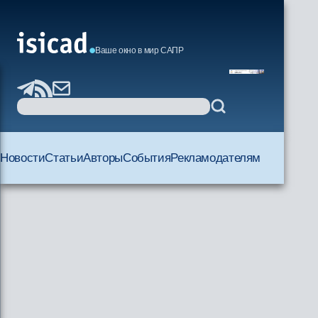
Ваше окно в мир САПР
Новости
Статьи
Авторы
События
Рекламодателям