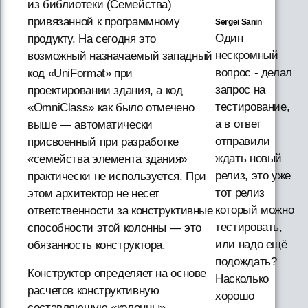
из библиотеки (Семейства)
привязанной к программному
Sergei Sanin
Один
продукту. На сегодня это
нескромный
возможный назначаемый западный
вопрос - делал
код «UniFormat» при
запрос на
проектировании здания, а код
тестирование,
«OmniClass» как было отмечено
а в ответ
выше — автоматически
отправили
присвоенный при разработке
ждать новый
«семейства элемента здания»
релиз, это уже
практически не используется. При
тот релиз
этом архитектор не несет
который можно
ответственности за конструктивные
тестировать,
способности этой колонны — это
или надо ещё
обязанность конструктора.
подождать?
Конструктор определяет на основе
Насколько
расчетов конструктивную
хорошо
составляющую «колонны» —