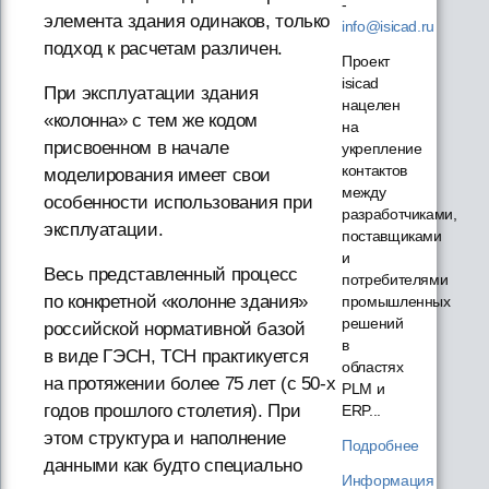
-
элемента здания одинаков, только
info@isicad.ru
подход к расчетам различен.
Проект
isicad
При эксплуатации здания
нацелен
«колонна» с тем же кодом
на
присвоенном в начале
укрепление
контактов
моделирования имеет свои
между
особенности использования при
разработчиками,
эксплуатации.
поставщиками
и
Весь представленный процесс
потребителями
по конкретной «колонне здания»
промышленных
решений
российской нормативной базой
в
в виде ГЭСН, ТСН практикуется
областях
на протяжении более 75 лет (с 50-х
PLM и
годов прошлого столетия). При
ERP...
этом структура и наполнение
Подробнее
данными как будто специально
Информация