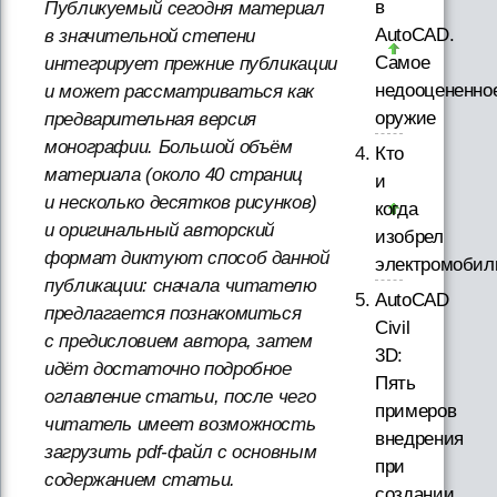
в
Публикуемый сегодня материал
AutoCAD.
в значительной степени
Самое
интегрирует прежние публикации
недооцененно
и может рассматриваться как
оружие
предварительная версия
монографии. Большой объём
Кто
материала (около 40 страниц
и
и несколько десятков рисунков)
когда
и оригинальный авторский
изобрел
формат диктуют способ данной
электромобил
публикации: сначала читателю
AutoCAD
предлагается познакомиться
Civil
с предисловием автора, затем
3D:
идёт достаточно подробное
Пять
оглавление статьи, после чего
примеров
читатель имеет возможность
внедрения
загрузить pdf-файл с основным
при
содержанием статьи.
создании