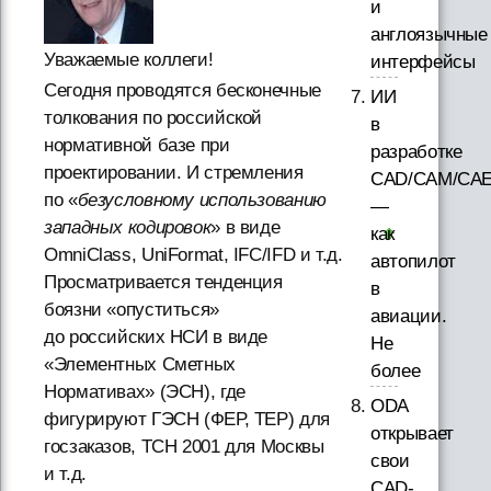
и
англоязычные
Уважаемые коллеги!
интерфейсы
Сегодня проводятся бесконечные
ИИ
толкования по российской
в
нормативной базе при
разработке
проектировании. И стремления
CAD/CAM/CAE
по «
безусловному использованию
—
западных кодировок
» в виде
как
OmniClass, UniFormat, IFC/IFD и т.д.
автопилот
Просматривается тенденция
в
боязни «опуститься»
авиации.
до российских НСИ в виде
Не
«Элементных Сметных
более
Нормативах» (ЭСН), где
ODA
фигурируют ГЭСН (ФЕР, ТЕР) для
открывает
госзаказов, ТСН 2001 для Москвы
свои
и т.д.
CAD-