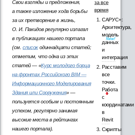
Свои взгляды и предложения,
за все
время
а также изложение хода борьбы
САРУС+:
за их претворение в жизнь,
Архитектура,
О. И. Пакидов регулярно излагал
модель
в публикациях нашего портала
данных
(см.
список
одиннадцати статей;
и
отметим, что одна из этих
интеграция
статей — «
Курс молодого борца
Расставим
все
на фронтах Российского BIM —
точки.
Информационного Моделирования
Работа
Здания или Сооружения
» —
с
пользуется особым и постоянным
координатами
успехом, регулярно занимая
в
Revit
высокие места в рейтингах
нашего портала).
Скрипты