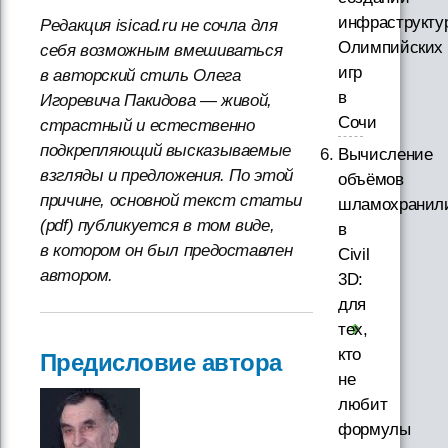
инфраструкту
Редакция isicad.ru не сочла для
Олимпийских
себя возможным вмешиваться
игр
в авторский стиль Олега
в
Игоревича Пакидова — живой,
Сочи
страстный и естественно
подкрепляющий высказываемые
Вычисление
взгляды и предложения. По этой
объёмов
причине, основной текст статьи
шламохранил
(pdf) публикуется в том виде,
в
в котором он был предоставлен
Civil
автором.
3D:
для
тех,
кто
Предисловие автора
не
любит
формулы