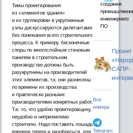
создании
Темы проектирования
промышленно
из «элементов здания»
инженерного
и их группировки в укрупненные
ПО
узлы дискуссируются дилетантами
без понимания всего строительного
процесса. К примеру, бесконечные
споры по многослойным стеновым
Проект
панелям в строительном
«Народ
производстве должны быть
САПР-
разукрупнены на производителей
интерв
этих элементов, т.к. они разнесены
по времени их производства
и практически разными
Все
производителями конкретных работ.
номера
Т.е. то, что удобно проектировщику,
неудобно и неприемлемо
строителю. Надо поставить лошадь
Telegram
впереди телеги и разобраться, для