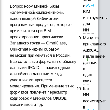
и
Вопрос нормативной базы
BIM-
«элементной/компонентной»,
инструменты
наполняющей библиотеки
для
программных продуктов, которые
ИИ
применяются при BIM
проектировании практически
Минутка
Западного толка — OmniClass,
прикладного
UniFormat никоим образом
AutoCAD:
не может применяться в России.
извлечение
Все остальные форматы по обмену
данных
данными IFC/ID — производные
в
для обмена данными между
один
участниками процесса
клик
моделирования. Применение этих
Как
форматов повлечёт пересмотр
ИИ
кодировок материалов ОКВЭД,
ассистирует
механизмов и т.д.
в