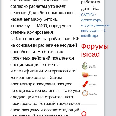
работатет
согласно расчетам уточняет
данный...
сечение. Для «бетонных колонн» —
САРУС+:
назначает марку бетона,
Архитектура,
модель данных и
к примеру — М400, определяет
интеграция
·
1
степень армирования
month ago
в % отношении, разрабатывает КЖ
Форумы
на основании расчета ее несущей
способности. На базе этих
isicad
проектных действий появляется
спецификация элемента
и спецификации материалов для
конкретного здания. Затем
архитектор определяет процесс
по отделке этой колонны — это уже
следующий этап строительного
производства, который также имеет
свою расценку и соответствующий
О