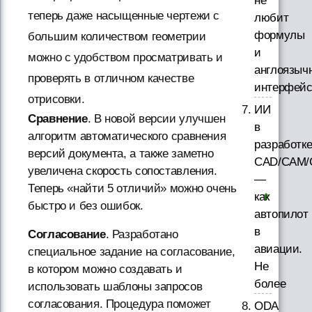
не
теперь даже насыщенные чертежи с
любит
формулы
большим количеством геометрии
и
можно с удобством просматривать и
англоязыч
проверять в отличном качестве
интерфей
отрисовки.
ИИ
Сравнение
. В новой версии улучшен
в
алгоритм автоматического сравнения
разработк
версий документа, а также заметно
CAD/CAM/
увеличена скорость сопоставления.
—
Теперь «найти 5 отличий» можно очень
как
быстро и без ошибок.
автопилот
в
Согласование
. Разработано
авиации.
специальное задание на согласование,
Не
в котором можно создавать и
более
использовать шаблоны запросов
согласования. Процедура поможет
ODA