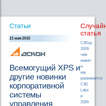
Статьи
Случай
статья
21 мая 2015
C3Day
2026:
чем
живет
Всемогущий XPS и
и
как
другие новинки
развивается
корпоративной
C3D
Labs
системы
в
управления
2026