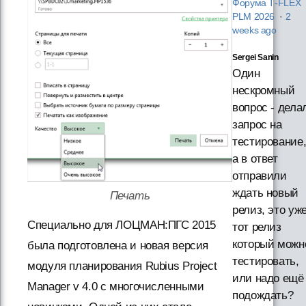
Форума T‑FLEX
PLM 2026
·
2
weeks ago
Sergei Sanin
Один
нескромный
вопрос - дела
запрос на
тестирование
а в ответ
отправили
ждать новый
Печать
релиз, это уж
Специально для ЛОЦМАН:ПГС 2015
тот релиз
который можн
была подготовлена и новая версия
тестировать,
модуля планирования Rubius Project
или надо ещё
Manager v 4.0 с многочисленными
подождать?