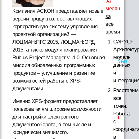
за
месяц
Компания АСКОН представляет новые
за
версии продуктов, составляющих
все
корпоративную систему управления
время
проектной организацией —
САРУС+:
ЛОЦМАН:ПГС 2015, ЛОЦМАН:ОРД
Архитектур
2015, а также модуля планирования
модель
Rubius Project Manager v. 4.0. Основная
данных
миссия обновленных программных
и
продуктов – улучшение и развитие
интеграци
возможностей работы с XPS-
документами.
Расставим
все
Именно XPS-формат предоставляет
точки.
пользователям широкие возможности
Работа
для настройки электронного
с
документооборота, в том числе и
координат
юридически значимого.
в