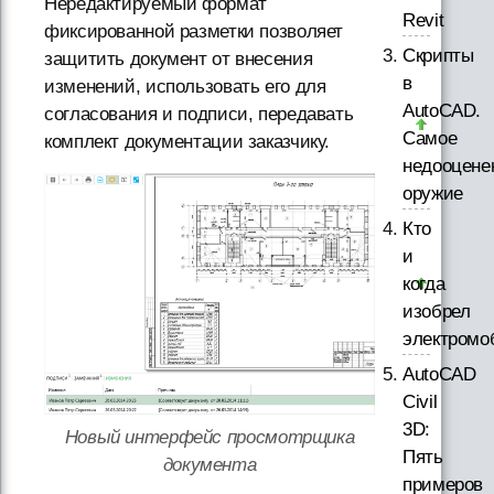
Нередактируемый формат
Revit
фиксированной разметки позволяет
Скрипты
защитить документ от внесения
в
изменений, использовать его для
AutoCAD.
согласования и подписи, передавать
Самое
комплект документации заказчику.
недооцене
оружие
Кто
и
когда
изобрел
электромо
AutoCAD
Civil
3D:
Новый интерфейс просмотрщика
Пять
документа
примеров