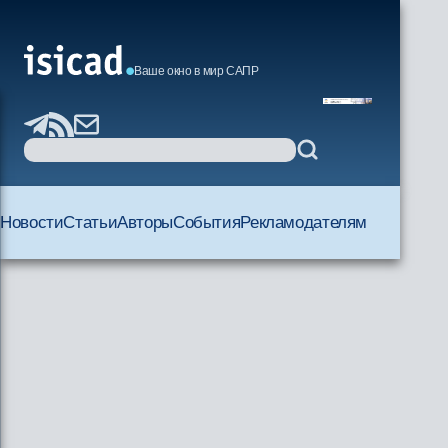
Ваше окно в мир САПР
Новости
Статьи
Авторы
События
Рекламодателям