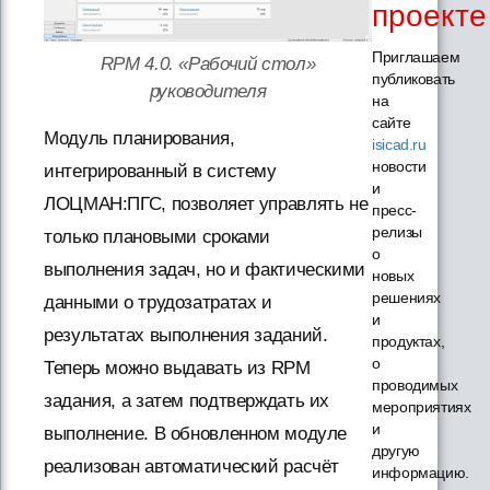
проекте
Приглашаем
RPM 4.0. «Рабочий стол»
публиковать
руководителя
на
сайте
Модуль планирования,
isicad.ru
новости
интегрированный в систему
и
ЛОЦМАН:ПГС, позволяет управлять не
пресс-
релизы
только плановыми сроками
о
выполнения задач, но и фактическими
новых
решениях
данными о трудозатратах и
и
результатах выполнения заданий.
продуктах,
о
Теперь можно выдавать из RPM
проводимых
задания, а затем подтверждать их
мероприятиях
и
выполнение. В обновленном модуле
другую
реализован автоматический расчёт
информацию.