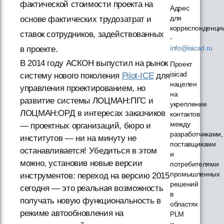
фактической стоимости проекта на
Адрес
для
основе фактических трудозатрат и
корреспонденци
ставок сотрудников, задействованных
-
info@isicad.ru
в проекте.
В 2014 году АСКОН выпустил на рынок
Проект
isicad
систему нового поколения
Pilot-ICE
для
нацелен
управления проектированием, но
на
развитие системы ЛОЦМАН:ПГС и
укрепление
ЛОЦМАН:ОРД в интересах заказчиков
контактов
между
— проектных организаций, бюро и
разработчиками,
институтов — ни на минуту не
поставщиками
останавливается! Убедиться в этом
и
можно, установив новые версии
потребителями
промышленных
инструментов: переход на версию 2015
решений
сегодня — это реальная возможность
в
получать новую функциональность в
областях
режиме автообновления на
PLM
и