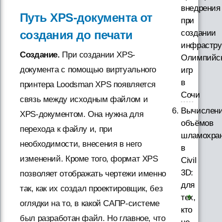
внедрения
Путь XPS-документа от
при
создания до печати
создании
инфрастру
Создание.
При создании XPS-
Олимпийс
документа с помощью виртуального
игр
в
принтера Loodsman XPS появляется
Сочи
связь между исходным файлом и
Вычислен
XPS-документом. Она нужна для
объёмов
перехода к файлу и, при
шламохра
необходимости, внесения в него
в
изменений. Кроме того, формат XPS
Civil
3D:
позволяет отображать чертежи именно
для
так, как их создал проектировщик, без
тех,
оглядки на то, в какой САПР-системе
кто
был разработан файл. Но главное, что