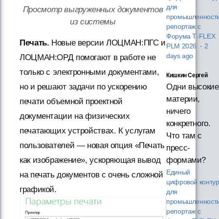
для
Просмотр выгруженных документов
промышленности
из системы
репортаж с
Форума T‑FLEX
Печать.
Новые версии ЛОЦМАН:ПГС и
PLM 2026
·
2
days ago
ЛОЦМАН:ОРД помогают в работе не
только с электронными документами,
Кишкин Сергей
но и решают задачи по ускорению
Одни высокие
материи,
печати объемной проектной
ничего
документации на физических
конкретного.
печатающих устройствах. К услугам
Что там с
пользователей — новая опция «Печать
пресс-
как изображение», ускоряющая вывод
формами?
Единый
на печать документов с очень сложной
цифровой конту
графикой.
для
промышленности
репортаж с