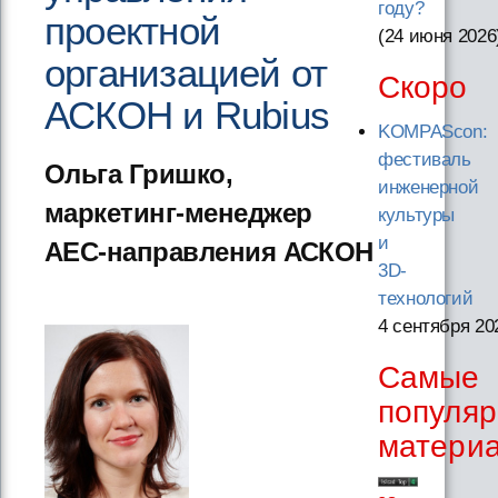
году?
проектной
(24 июня 2026
организацией от
Скоро
АСКОН и Rubius
KOMPAScon:
фестиваль
Ольга Гришко,
инженерной
маркетинг-менеджер
культуры
и
AEC-направления АСКОН
3D-
технологий
4 сентября 20
Самые
популя
матери