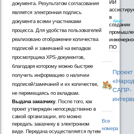
ИИ
документа. Результатом согласования
ассистиру
является электронная подпись
в
документа всеми участниками
создании
процесса. Для удобства пользователей
промышле
реализовано отображение количества
инженерно
ПО
подписей и замечаний на вкладках
просмотрщика XPS-документов,
благодаря которому можно быстрее
Проект
получить информацию о наличии
«Народ
подписей/замечаний и их количестве,
САПР-
не перемещаясь по вкладкам.
интерв
Выдача заказчику
. После того, как
проект утвержден непосредственно в
самой организации, его можно
Все
передать заказчику в электронном
номера
виде. Передача осуществляется путем