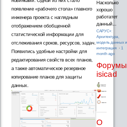
новинками. Одной из них стало
Насколько
появление «рабочего стола» главного
хорошо
работатет
инженера проекта с наглядным
данный...
отображением обобщенной
САРУС+:
статистической информации для
Архитектура,
отслеживания сроков, ресурсов, задач.
модель данных 
интеграция
·
1
Появились удобные настройки для
month ago
редактирования свойств всех планов,
Форумы
а также автоматическое резервное
isicad
копирование планов для защиты
данных.
О