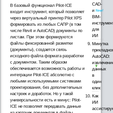
CAD-
В базовый функционал Pilot-ICE
и
входит инструмент, который позволяет
BIM-
через виртуальный принтер Pilot XPS
инструмен
формировать из любых САПР (в том
для
числе Revit и AutoCAD) документы по
ИИ
листам. При этом формируются
файлы фиксированной разметки
Минутка
(документы), создается связь
прикладно
исходного файла формата разработки
AutoCAD:
с документом. Таким образом
извлечени
обеспечивается возможность работы и
данных
интеграции Pilot-ICE абсолютно с
в
любыми используемыми системами
один
проектирования, без дополнительных
клик
настроек и доработок. Но у такой
Как
универсальности есть и минус: Pilot-
ИИ
ICE не позволяет передавать данные
ассистиру
из карточек документов в файлы