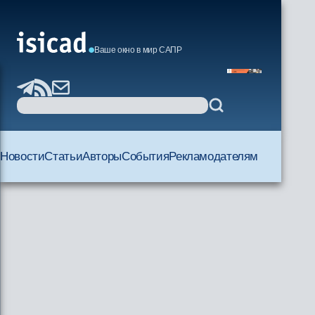
Ваше окно в мир САПР
Новости
Статьи
Авторы
События
Рекламодателям