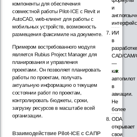
формулы
компоненты для обеспечения
и
совместной работы Pilot-ICE с Revit и
англоязыч
AutoCAD, web-клиент для работы с
интерфей
мобильных устройств, возможность
ИИ
размещения факсимиле на документе.
в
Примером востребованного модуля
разработк
является Rubius Project Manager для
CAD/CAM/
планирования и управления
—
проектами. Он позволяет планировать
как
работы по проектам, получать
автопилот
актуальную информацию о текущем
в
состоянии работ по проектам,
авиации.
контролировать бюджеты, сроки,
Не
загрузку ресурсов в масштабе всей
более
организации.
ODA
открывает
Взаимодействие Pilot-ICE с САПР
свои