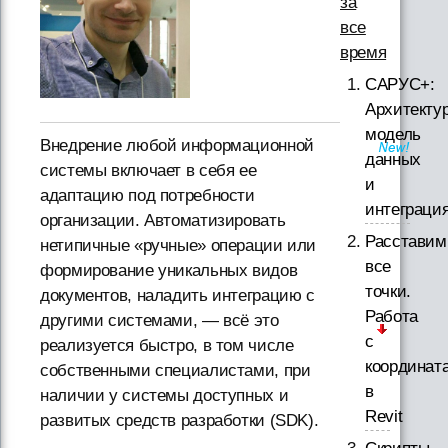
за
все
время
САРУС+:
Архитектур
модель
Внедрение любой информационной
данных
системы включает в себя ее
и
адаптацию под потребности
интеграци
организации. Автоматизировать
Расставим
нетипичные «ручные» операции или
все
формирование уникальных видов
точки.
документов, наладить интеграцию с
Работа
другими системами, — всё это
с
реализуется быстро, в том числе
координат
собственными специалистами, при
в
наличии у системы доступных и
Revit
развитых средств разработки (SDK).