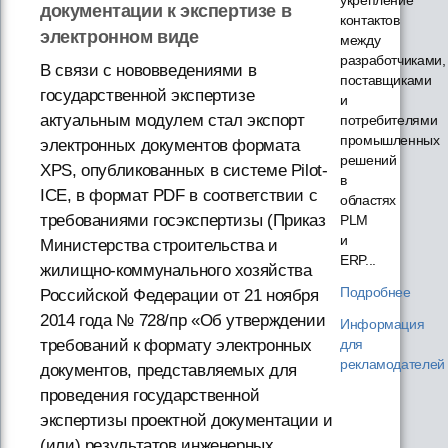
документации к экспертизе в
контактов
электронном виде
между
разработчиками,
В связи с нововведениями в
поставщиками
государственной экспертизе
и
актуальным модулем стал экспорт
потребителями
промышленных
электронных документов формата
решений
XPS, опубликованных в системе Pilot-
в
ICE, в формат PDF в соответствии с
областях
требованиями госэкспертизы (Приказ
PLM
и
Министерства строительства и
ERP...
жилищно-коммунального хозяйства
Подробнее
Российской Федерации от 21 ноября
2014 года № 728/пр «Об утверждении
Информация
для
требований к формату электронных
рекламодателей
документов, представляемых для
проведения государственной
экспертизы проектной документации и
(или) результатов инженерных