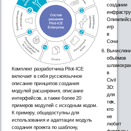
создании
инфрастру
Олимпийс
игр
в
Сочи
Вычислен
объёмов
шламохра
Комплект разработчика Pilot-ICE
в
включает в себя русскоязычное
Civil
описание принципов создания
3D:
модулей расширения, описание
для
интерфейсов, а также более 20
тех,
примеров модулей с исходным кодом.
кто
К примеру, общедоступны для
не
использования и адаптации модуль
любит
создания проекта по шаблону,