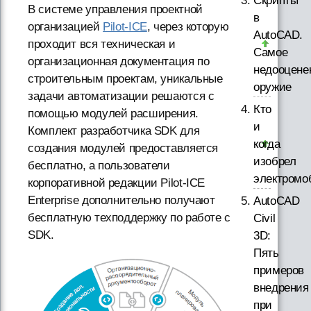
Скрипты
В системе управления проектной
в
организацией
Pilot-ICE
, через которую
AutoCAD.
проходит вся техническая и
Самое
организационная документация по
недооцене
строительным проектам, уникальные
оружие
задачи автоматизации решаются с
Кто
помощью модулей расширения.
и
Комплект разработчика SDK для
когда
создания модулей предоставляется
изобрел
бесплатно, а пользователи
электромо
корпоративной редакции Pilot-ICE
Enterprise дополнительно получают
AutoCAD
бесплатную техподдержку по работе с
Civil
SDK.
3D:
Пять
примеров
внедрения
при