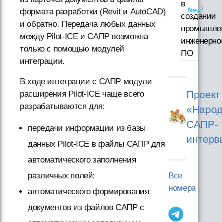
в
формата разработки (Revit и AutoCAD)
создании
и обратно. Передача любых данных
промышле
между Pilot-ICE и САПР возможна
инженерно
только с помощью модулей
ПО
интеграции.
В ходе интеграции с САПР модули
Проект
расширения Pilot-ICE чаще всего
разрабатываются для:
«Народ
САПР-
передачи информации из базы
интерв
данных Pilot-ICE в файлы САПР для
автоматического заполнения
Все
различных полей;
номера
автоматического формирования
документов из файлов САПР с