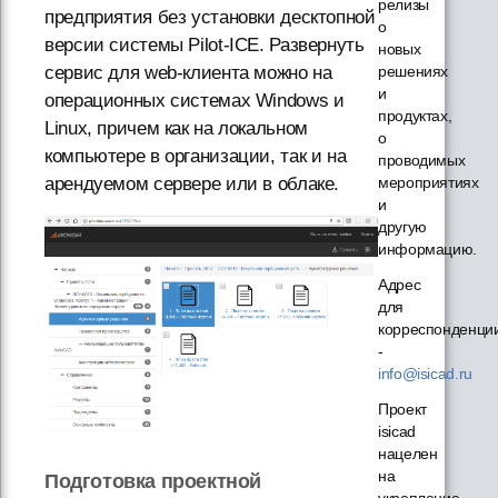
релизы
предприятия без установки десктопной
о
версии системы Pilot-ICE. Развернуть
новых
решениях
сервис для web-клиента можно на
и
операционных системах Windows и
продуктах,
Linux, причем как на локальном
о
компьютере в организации, так и на
проводимых
мероприятиях
арендуемом сервере или в облаке.
и
другую
информацию.
Адрес
для
корреспонденци
-
info@isicad.ru
Проект
isicad
нацелен
на
Подготовка проектной
укрепление