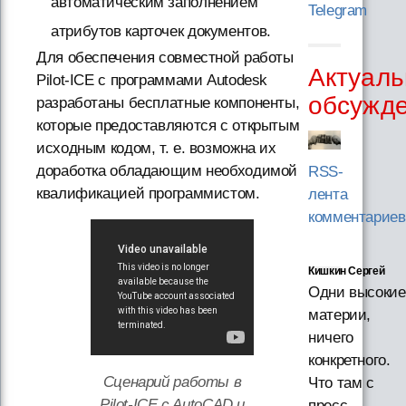
автоматическим заполнением
Telegram
атрибутов карточек документов.
Для обеспечения совместной работы
Актуаль
Pilot-ICE с программами Autodesk
обсужд
разработаны бесплатные компоненты,
которые предоставляются с открытым
исходным кодом, т. е. возможна их
доработка обладающим необходимой
RSS-
квалификацией программистом.
лента
комментариев
Кишкин Сергей
Одни высокие
материи,
ничего
конкретного.
Сценарий работы в
Что там с
Pilot-ICE c AutoCAD и
пресс-