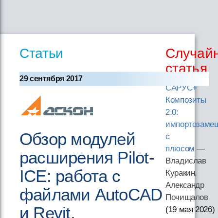
Статьи
Случай
статья
29 сентября 2017
САРУС+
Композиты
2.0:
импортозаме
Обзор модулей
с
плюсом
—
расширения Pilot-
Владислав
ICE: работа с
Куракин,
Александр
файлами AutoCAD
Почищалов
и Revit,
(19 мая 2026
)