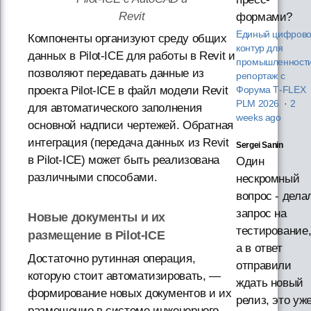
Revit
формами?
Единый цифров
Компоненты организуют среду общих
контур для
данных в Pilot-ICE для работы в Revit и
промышленности
позволяют передавать данные из
репортаж с
проекта Pilot-ICE в файл модели Revit
Форума T‑FLEX
PLM 2026
·
2
для автоматического заполнения
weeks ago
основной надписи чертежей. Обратная
интеграция (передача данных из Revit
Sergei Sanin
в Pilot-ICE) может быть реализована
Один
различными способами.
нескромный
вопрос - дела
запрос на
Новые документы и их
тестирование
размещение в Pilot-ICE
а в ответ
Достаточно рутинная операция,
отправили
которую стоит автоматизировать, —
ждать новый
формирование новых документов и их
релиз, это уж
размещение в системе инженерного