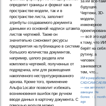
за ии всё-так
определит границы и формат как в
будущее.
пространстве модели, так и в
Чертежи, 3D-
пространстве листа, заполнит
модели,
атрибуты создаваемого документа
инженерное
данными из основной надписи штампа
проектирован
листов чертежей. Также он
— всё это ид
значительно сэкономит ресурсы
к тому, что ИИ
предприятия на публикацию в системе
берёт на себя
большого количества документов,
рутину, а
например, целого раздела или
человек
комплекта чертежей, полученных от
занимается
подрядчика, или для размещения
тем, что...
накопленного неструктурированного
ИИ в разработке
архива. Кроме того, применение
CAD/CAM/CAE/B
Альфа Locator позволит избежать
— как автопилот 
авиации. Не
возникновения ошибок при ручном
более.
·
1 month
вводе данных в карточку документа. С
ago
помощью модуля можно