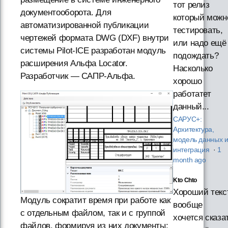
тот релиз
документооборота. Для
который можн
автоматизированной публикации
тестировать,
чертежей формата DWG (DXF) внутри
или надо ещё
системы Pilot-ICE разработан модуль
подождать?
расширения Альфа Locator.
Насколько
Разработчик — САПР-Альфа.
хорошо
работатет
данный...
САРУС+:
Архитектура,
модель данных 
интеграция
·
1
month ago
Kto Chto
Хороший текст
Модуль сократит время при работе как
вообще
с отдельным файлом, так и с группой
хочется сказа
файлов, формируя из них документы: