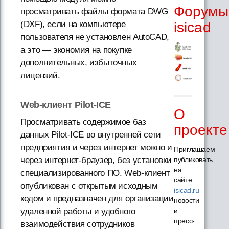
Форумы
просматривать файлы формата DWG
(DXF), если на компьютере
isicad
пользователя не установлен AutoCAD,
а это — экономия на покупке
дополнительных, избыточных
лицензий.
Web-клиент Pilot-ICE
О
Просматривать содержимое баз
проекте
данных Pilot-ICE во внутренней сети
предприятия и через интернет можно и
Приглашаем
публиковать
через интернет-браузер, без установки
на
специализированного ПО. Web-клиент
сайте
опубликован с открытым исходным
isicad.ru
кодом и предназначен для организации
новости
и
удаленной работы и удобного
пресс-
взаимодействия сотрудников