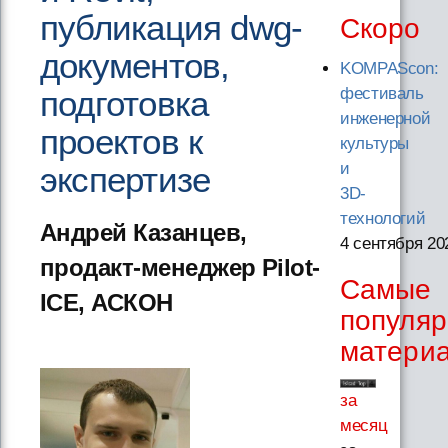
публикация dwg-
Скоро
документов,
KOMPAScon:
подготовка
фестиваль
инженерной
проектов к
культуры
и
экспертизе
3D-
технологий
Андрей Казанцев,
4 сентября 20
продакт-менеджер Pilot-
Самые
ICE, АСКОН
популя
матери
за
месяц