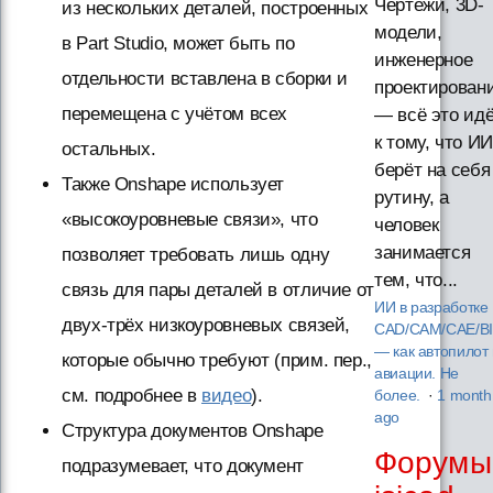
Чертежи, 3D-
из нескольких деталей, построенных
модели,
в Part Studio, может быть по
инженерное
отдельности вставлена в сборки и
проектирован
перемещена с учётом всех
— всё это ид
к тому, что ИИ
остальных.
берёт на себя
Также Onshape использует
рутину, а
«высокоуровневые связи», что
человек
занимается
позволяет требовать лишь одну
тем, что...
связь для пары деталей в отличие от
ИИ в разработке
двух-трёх низкоуровневых связей,
CAD/CAM/CAE/B
— как автопилот 
которые обычно требуют (прим. пер.,
авиации. Не
см. подробнее в
видео
).
более.
·
1 month
ago
Структура документов Onshape
Форумы
подразумевает, что документ