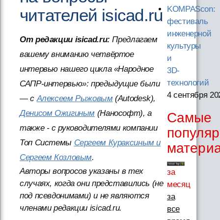
KOMPAScon:
читателей isicad.ru
фестиваль
инженерной
От редакции isicad.ru:
Предлагаем
культуры
вашему вниманию четвёртое
и
интервью нашего цикла «Народное
3D-
технологий
САПР-интервью»: предыдущие были
4 сентября 20
— с
Алексеем Рыжовым
(Autodesk),
Денисом Ожигиным
(Нанософт), а
Самые
также - с руководителями компании
популя
Топ Системы
Сергеем Кураксиным и
матери
Сергеем Козловым
.
Авторы вопросов указаны в тех
за
случаях, когда они представились (не
месяц
под псевдонимами) и не являются
за
членами редакции isicad.ru.
все