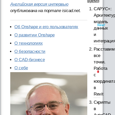
время
Английская версия интервью
САРУС+:
опубликована на портале isicad.net.
Архитектур
модель
Об Onshape и его пользователях
данных
и
О развитии Onshape
интеграци
О технологиях
Расставим
О безопасности
все
О CAD-бизнесе
точки.
О себе
Работа
с
координат
в
Revit
Скрипты
в