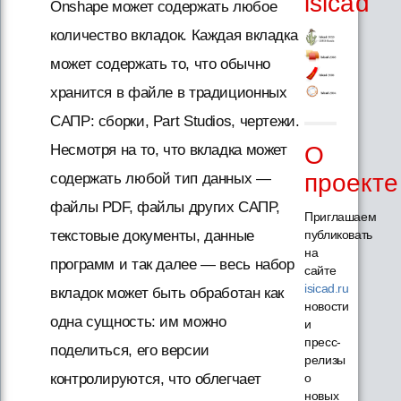
isicad
Onshape может содержать любое
количество вкладок. Каждая вкладка
может содержать то, что обычно
хранится в файле в традиционных
САПР: сборки, Part Studios, чертежи.
Несмотря на то, что вкладка может
О
проекте
содержать любой тип данных —
файлы PDF, файлы других САПР,
Приглашаем
текстовые документы, данные
публиковать
на
программ и так далее — весь набор
сайте
isicad.ru
вкладок может быть обработан как
новости
одна сущность: им можно
и
пресс-
поделиться, его версии
релизы
контролируются, что облегчает
о
новых