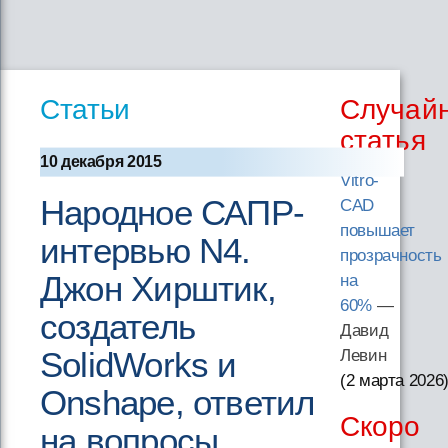
Статьи
Случай
статья
10 декабря 2015
Vitro-
Народное САПР-
CAD
повышает
интервью N4.
прозрачность
Джон Хирштик,
на
60%
—
создатель
Давид
SolidWorks и
Левин
(2 марта 2026
Onshape, ответил
Скоро
на вопросы