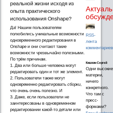
реальной жизни исходя из
Актуаль
опыта практического
обсужд
использования Onshape?
Да! Нашим пользователям
полюбились уникальные возможности
RSS-
одновременного редактирования в
лента
Onshape и они считают такие
комментариев
возможности
чрезвычайно
полезными.
По трём причинам.
Кишкин Сергей
1. Два или больше человека могут
Одни высокие
редактировать один и тот же элемент.
материи,
2. Пользователи также могут
ничего
одновременно редактировать
сборки
,
конкретного.
что очень очень полезно. И
Что там с
3. Даже, если пользователи не
пресс-
заинтересованы в одновременном
формами?
редактировании какой-то детали или
Единый цифров