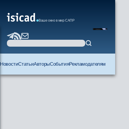
Ваше окно в мир САПР
Новости
Статьи
Авторы
События
Рекламодателям