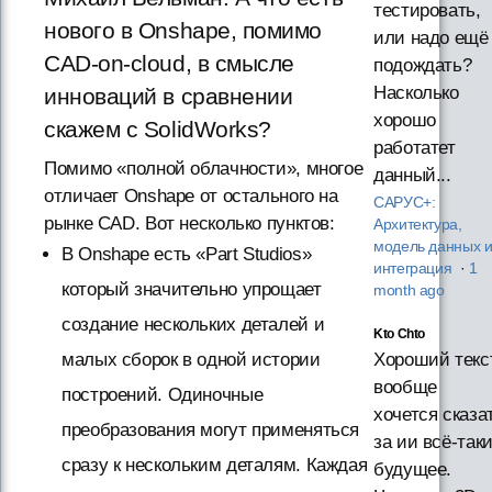
тестировать,
нового в Onshape, помимо
или надо ещё
CAD-on-cloud, в смысле
подождать?
Насколько
инноваций в сравнении
хорошо
скажем с SolidWorks?
работатет
Помимо «полной облачности», многое
данный...
отличает Onshape от остального на
САРУС+:
рынке CAD. Вот несколько пунктов:
Архитектура,
модель данных 
В Onshape есть «Part Studios»
интеграция
·
1
который значительно упрощает
month ago
создание нескольких деталей и
Kto Chto
малых сборок в одной истории
Хороший текст
вообще
построений. Одиночные
хочется сказа
преобразования могут применяться
за ии всё-так
сразу к нескольким деталям. Каждая
будущее.