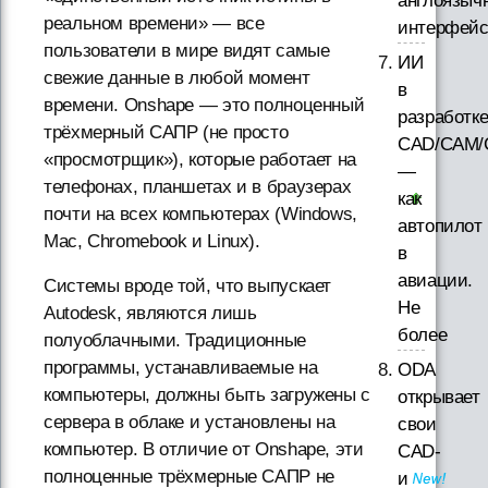
англоязыч
реальном времени» — все
интерфей
пользователи в мире видят самые
ИИ
свежие данные в любой момент
в
времени. Onshape — это полноценный
разработк
трёхмерный САПР (не просто
CAD/CAM/
«просмотрщик»), которые работает на
—
телефонах, планшетах и в браузерах
как
почти на всех компьютерах (Windows,
автопилот
Mac, Chromebook и Linux).
в
авиации.
Системы вроде той, что выпускает
Не
Autodesk, являются лишь
более
полуоблачными. Традиционные
программы, устанавливаемые на
ODA
компьютеры, должны быть загружены с
открывает
сервера в облаке и установлены на
свои
компьютер. В отличие от Onshape, эти
CAD-
полноценные трёхмерные САПР не
и