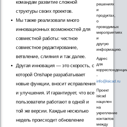
командам развитие сложной
решениях
и
структуры своих проектов.
продуктах,
Мы также реализовали много
о
проводимых
инновационных возможностей для
мероприятиях
совместной работы: честное
и
другую
совместное редактирование,
информацию.
ветвление, слияния и так далее.
Адрес
для
Другая инновация — это скорость, с
корреспонденци
которой Onshape разрабатывает
-
info@isicad.ru
новые функции, вносит исправления
Проект
и улучшения. И гарантирует, что все
isicad
пользователи работают в одной и
нацелен
на
той же версии. Каждые несколько
укрепление
контактов
недель происходит обновление
между