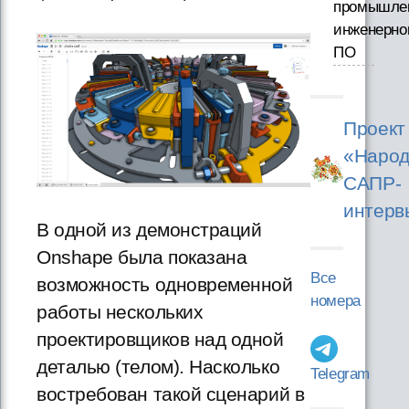
промышле
инженерно
ПО
Проект
«Народ
САПР-
интерв
В одной из демонстраций
Onshape была показана
Все
возможность одновременной
номера
работы нескольких
проектировщиков над одной
деталью (телом). Насколько
Telegram
востребован такой сценарий в