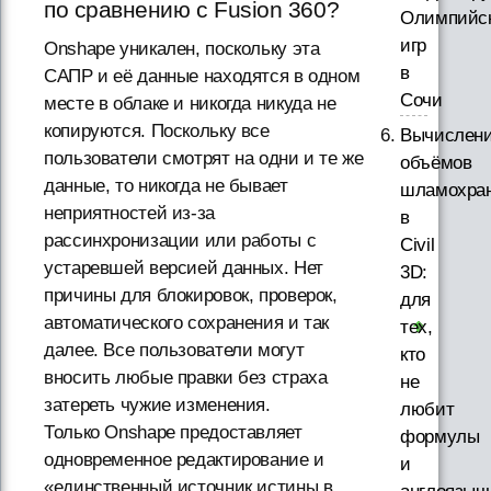
по сравнению с Fusion 360?
Олимпийс
игр
Onshape уникален, поскольку эта
в
САПР и её данные находятся в одном
Сочи
месте в облаке и никогда никуда не
копируются. Поскольку все
Вычислен
пользователи смотрят на одни и те же
объёмов
данные, то никогда не бывает
шламохра
неприятностей из-за
в
рассинхронизации или работы с
Civil
устаревшей версией данных. Нет
3D:
причины для блокировок, проверок,
для
автоматического сохранения и так
тех,
далее. Все пользователи могут
кто
вносить любые правки без страха
не
затереть чужие изменения.
любит
Только Onshape предоставляет
формулы
одновременное редактирование и
и
«единственный источник истины в