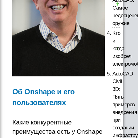
AutoCAD.
Самое
недооцене
оружие
Кто
и
когда
изобрел
электромо
AutoCAD
Civil
3D:
Об Onshape и его
Пять
пользователях
примеров
внедрения
при
Какие конкурентные
создании
преимущества есть у Onshape
инфрастру