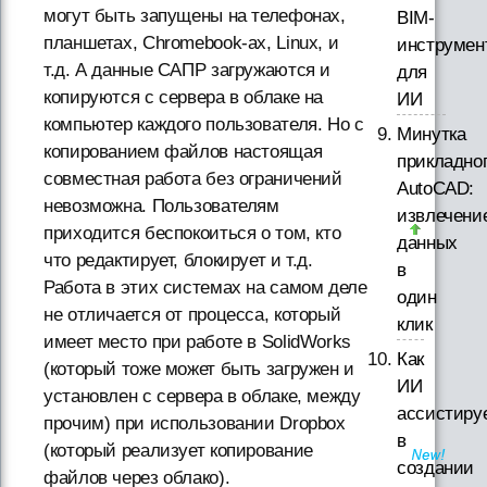
могут быть запущены на телефонах,
BIM-
планшетах, Chromebook-ах, Linux, и
инструмен
т.д. А данные САПР загружаются и
для
копируются с сервера в облаке на
ИИ
компьютер каждого пользователя. Но с
Минутка
копированием файлов настоящая
прикладно
совместная работа без ограничений
AutoCAD:
невозможна. Пользователям
извлечени
приходится беспокоиться о том, кто
данных
что редактирует, блокирует и т.д.
в
Работа в этих системах на самом деле
один
не отличается от процесса, который
клик
имеет место при работе в SolidWorks
Как
(который тоже может быть загружен и
ИИ
установлен с сервера в облаке, между
ассистиру
прочим) при использовании Dropbox
в
(который реализует копирование
создании
файлов через облако).