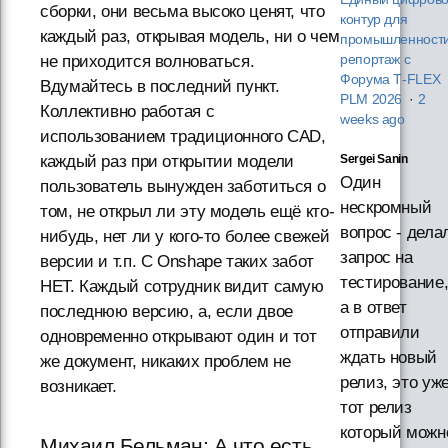
сборки, они весьма высоко ценят, что
контур для
каждый раз, открывая модель, ни о чем
промышленности
не приходится волноваться.
репортаж с
Форума T‑FLEX
Вдумайтесь в последний пункт.
PLM 2026
·
2
Коллективно работая с
weeks ago
использованием традиционного CAD,
каждый раз при открытии модели
Sergei Sanin
Один
пользователь вынужден заботиться о
нескромный
том, не открыл ли эту модель ещё кто-
вопрос - дела
нибудь, нет ли у кого-то более свежей
запрос на
версии и т.п. С Onshape таких забот
тестирование
НЕТ. Каждый сотрудник видит самую
а в ответ
последнюю версию, а, если двое
отправили
одновременно открывают один и тот
ждать новый
же документ, никаких проблем не
релиз, это уж
возникает.
тот релиз
который можн
Михаил Бельман: А что есть