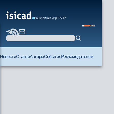
Ваше окно в мир САПР
Новости
Статьи
Авторы
События
Рекламодателям