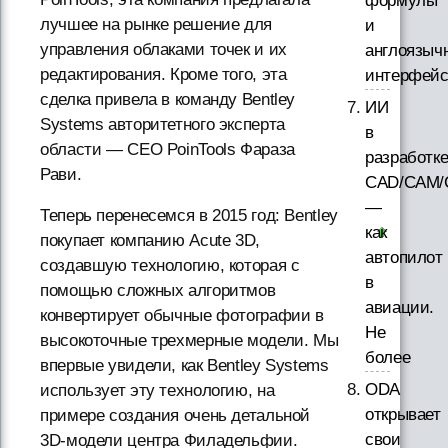
формулы
лучшее на рынке решение для
и
управления облаками точек и их
англоязыч
редактирования. Кроме того, эта
интерфей
сделка привела в команду Bentley
ИИ
Systems авторитетного эксперта
в
области — CEO PoinTools Фараза
разработк
Рави.
CAD/CAM/
—
Теперь перенесемся в 2015 год: Bentley
как
покупает компанию Acute 3D,
автопилот
создавшую технологию, которая с
в
помощью сложных алгоритмов
авиации.
конвертирует обычные фотографии в
Не
высокоточные трехмерные модели. Мы
более
впервые увидели, как Bentley Systems
ODA
использует эту технологию, на
открывает
примере создания очень детальной
свои
3D-модели центра Филадельфии.