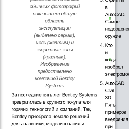
Скрипты
обычных фотографий
в
показывает общую
AutoCAD.
область
Самое
эксплуатации
недооцене
(выделено серым),
оружие
цель (желтым) и
Кто
запретные зоны
и
(красным).
когда
Изображение
изобрел
предоставлено
электромо
компанией Bentley
AutoCAD
Systems
Civil
За последние пять лет Bentley Systems
3D:
превратилась в крупного покупателя
Пять
горячих технологий и компаний. Так,
примеров
Bentley приобрела немало решений
внедрения
для аналитики, моделирования и
при