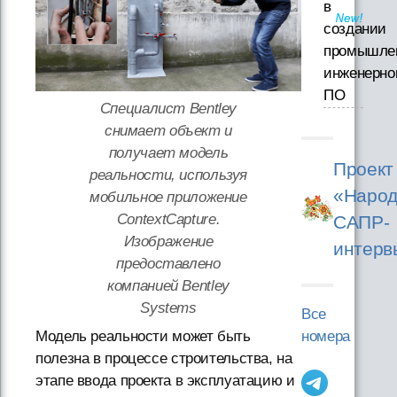
в
создании
промышле
инженерно
ПО
Специалист Bentley
снимает объект и
получает модель
Проект
реальности, используя
«Народ
мобильное приложение
ContextCapture.
САПР-
Изображение
интерв
предоставлено
компанией Bentley
Systems
Все
номера
Модель реальности может быть
полезна в процессе строительства, на
этапе ввода проекта в эксплуатацию и