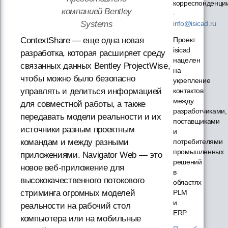
корреспонденци
компанией Bentley
-
info@isicad.ru
Systems
Проект
ContextShare — еще одна новая
isicad
разработка, которая расширяет среду
нацелен
связанных данных Bentley ProjectWise,
на
чтобы можно было безопасно
укрепление
контактов
управлять и делиться информацией
между
для совместной работы, а также
разработчиками,
передавать модели реальности и их
поставщиками
источники разным проектным
и
потребителями
командам и между разными
промышленных
приложениями. Navigator Web — это
решений
новое веб-приложение для
в
высококачественного потокового
областях
PLM
стриминга огромных моделей
и
реальности на рабочий стол
ERP...
компьютера или на мобильные