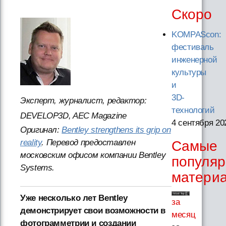
Скоро
KOMPAScon:
фестиваль
инженерной
культуры
и
3D-
Эксперт, журналист, редактор:
технологий
DEVELOP3D, AEC Magazine
4 сентября 20
Оригинал:
Bentley strengthens its grip on
reality
. Перевод предоставлен
Самые
московским офисом компании Bentley
популя
Systems.
матери
Уже несколько лет Bentley
за
демонстрирует свои возможности в
месяц
фотограмметрии и создании