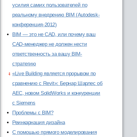
усилия самих пользователей по
реальному внедрению BIM (Autodesk-
конференция-2012)
BIM — это не CAD, или почему ваш
CAD-менеджер не должен нести
ответственность за вашу BIM-
стратегию
«Live Building является прорывом по
сравнению с Revit»: Бернар Шарлес об
AEC, новом SolidWorks и конкуренции
с Siemens
Проблемы с BIM?
Реинкарнация дизайна
С помощью прямого моделирования