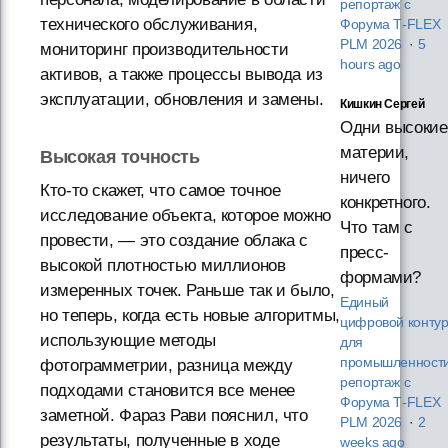
репортаж с
технического обслуживания,
Форума T‑FLEX
PLM 2026
·
5
мониторинг производительности
hours ago
активов, а также процессы вывода из
эксплуатации, обновления и замены.
Кишкин Сергей
Одни высокие
материи,
Высокая точность
ничего
Кто-то скажет, что самое точное
конкретного.
исследование объекта, которое можно
Что там с
провести, — это создание облака с
пресс-
высокой плотностью миллионов
формами?
измеренных точек. Раньше так и было,
Единый
но теперь, когда есть новые алгоритмы,
цифровой конту
использующие методы
для
промышленности
фотограмметрии, разница между
репортаж с
подходами становится все менее
Форума T‑FLEX
заметной. Фараз Рави пояснил, что
PLM 2026
·
2
результаты, полученные в ходе
weeks ago