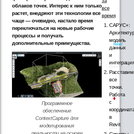
за
облаков точек. Интерес к ним только
все
растет, внедряют эти технологии все
время
чаще — очевидно, настало время
САРУС+:
переключаться на новые рабочие
Архитектур
процессы и получать
модель
дополнительные преимущества.
данных
и
интеграци
Расставим
все
точки.
Работа
с
Программное
координат
обеспечение
в
ContextCapture для
Revit
моделирования
реальности на основе