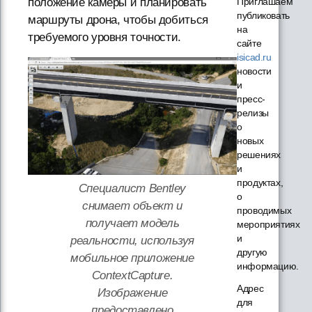
Приглашаем
положение камеры и планировать
публиковать
маршруты дрона, чтобы добиться
на
требуемого уровня точности.
сайте
isicad.ru
новости
и
пресс-
релизы
о
новых
решениях
и
продуктах,
Специалист Bentley
о
снимает объект и
проводимых
получает модель
мероприятиях
и
реальности, используя
другую
мобильное приложение
информацию.
ContextCapture.
Адрес
Изображение
для
предоставлено