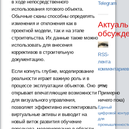
в ходе непосредственного
Telegram
использования готового объекта.
Обычные сканы способны определять
Актуаль
изменения и отклонения как в
проектной модели, так и на этапе
обсужд
строительства. Их данные также можно
использовать для внесения
коррективов в строительную
RSS-
документацию.
лента
комментариев
Если копнуть глубже, моделирование
реальности играет важную роль и в
процессе эксплуатации объектов. Оно
[PTM]
Примерно
открывает впечатляющие возможности
ничего пока)
для визуального управления,
позволяет эффективно инспектировать
Единый
цифровой конту
виртуальные активы и выводит на
для
новый виток развития обучение
промышленности
персонала, моделирование в области