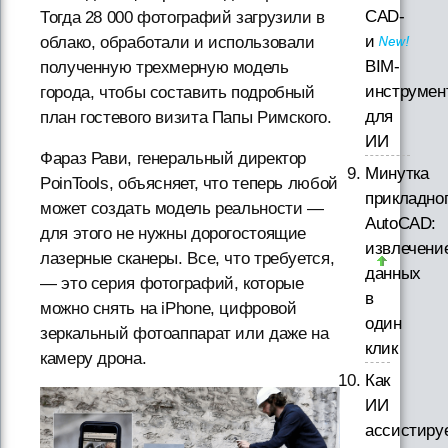
CAD-
Тогда 28 000 фотографий загрузили в
и
облако, обработали и использовали
BIM-
полученную трехмерную модель
инструмен
города, чтобы составить подробный
для
план гостевого визита Папы Римского.
ИИ
Фараз Рави, генеральный директор
Минутка
PoinTools, объясняет, что теперь любой
прикладно
может создать модель реальности —
AutoCAD:
для этого не нужны дорогостоящие
извлечени
лазерные сканеры. Все, что требуется,
данных
— это серия фотографий, которые
в
можно снять на iPhone, цифровой
один
зеркальный фотоаппарат или даже на
клик
камеру дрона.
Как
ИИ
ассистиру