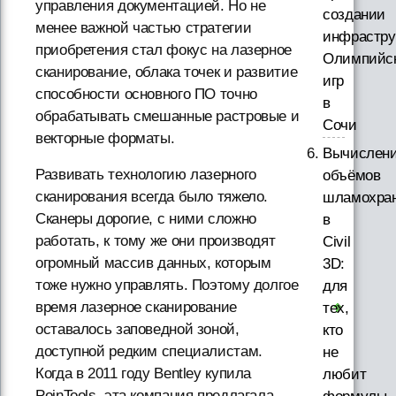
управления документацией. Но не
создании
менее важной частью стратегии
инфрастру
приобретения стал фокус на лазерное
Олимпийс
сканирование, облака точек и развитие
игр
способности основного ПО точно
в
обрабатывать смешанные растровые и
Сочи
векторные форматы.
Вычислен
Развивать технологию лазерного
объёмов
сканирования всегда было тяжело.
шламохра
Сканеры дорогие, с ними сложно
в
работать, к тому же они производят
Civil
огромный массив данных, которым
3D:
тоже нужно управлять. Поэтому долгое
для
время лазерное сканирование
тех,
оставалось заповедной зоной,
кто
доступной редким специалистам.
не
Когда в 2011 году Bentley купила
любит
PoinTools, эта компания предлагала