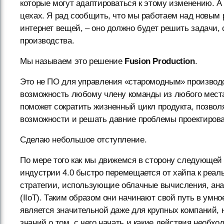
которые могут адаптироваться к этому изменению. А
цехах. Я рад сообщить, что мы работаем над новым 
интернет вещей, – оно должно будет решить задачи,
производства.
Мы называем это решение
Fusion Production
.
Это не ПО для управления «старомодным» производс
возможность любому члену команды из любого места
поможет сократить жизненный цикл продукта, позвол
возможности и решать давние проблемы проектирова
Сделаю небольшое отступление.
По мере того как мы движемся в сторону следующей
индустрии 4.0 быстро перемещается от хайпа к реа
стратегии, использующие облачные вычисления, ан
(IIoT). Таким образом они начинают свой путь в умн
является значительной даже для крупных компаний, 
знаний о том, с чего начать и какие действия необх