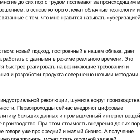
 многие до сих пор с трудом поспевают за происходящим 
решением, в основе которого лежат облачные технологии 
 связанные с тем, что мне нравится называть «уберизацие
твом: новый подход, построенный в нашем облаке, дает
 работать с данными в режиме реального времени. Это
яя быстрее реагировать на возникающие требования и
ния и разработки продукта совершенно новыми методами.
 индустриальной революции, шумиха вокруг производства
льности. Первопроходцы сейчас внедряют цифровые
алитику больших данных и промышленный интернет веще
ое производство. При этом стоимость внедрения до сих пор
не говоря уже про средний и малый бизнес. А получение
одимо предпринять, может стать огромной задачей.