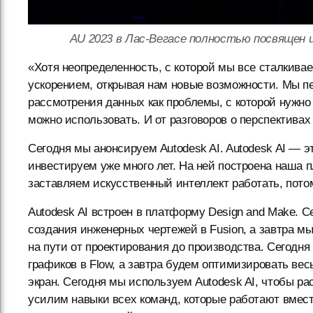
AU 2023 в Лас-Вегасе полностью посвящен 
«Хотя неопределенность, с которой мы все сталкива
ускорением, открывая нам новые возможности. Мы пе
рассмотрения данных как проблемы, с которой нужно 
можно использовать. И от разговоров о перспективах
Сегодня мы анонсируем Autodesk AI. Autodesk AI — э
инвестируем уже много лет. На ней построена наша 
заставляем искусственный интеллект работать, потом
Autodesk AI встроен в платформу Design and Make. 
создания инженерных чертежей в Fusion, а завтра 
на пути от проектирования до производства. Сегодн
графиков в Flow, а завтра будем оптимизировать вес
экран. Сегодня мы используем Autodesk AI, чтобы р
усилим навыки всех команд, которые работают вмес