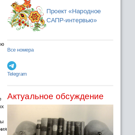
Проект «Народное
САПР-интервью»
ую
Все номера
Telegram
Актуальное обсуждение
е
ых
мы
ния