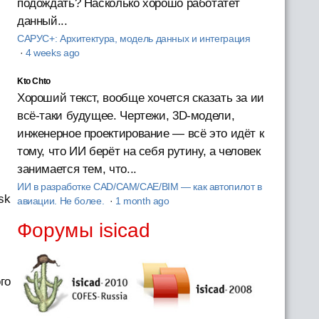
подождать? Насколько хорошо работатет
данный...
САРУС+: Архитектура, модель данных и интеграция
·
4 weeks ago
Kto Chto
Хороший текст, вообще хочется сказать за ии
всё-таки будущее. Чертежи, 3D-модели,
инженерное проектирование — всё это идёт к
тому, что ИИ берёт на себя рутину, а человек
занимается тем, что...
ИИ в разработке CAD/CAM/CAE/BIM — как автопилот в
sk
авиации. Не более.
·
1 month ago
Форумы isicad
го