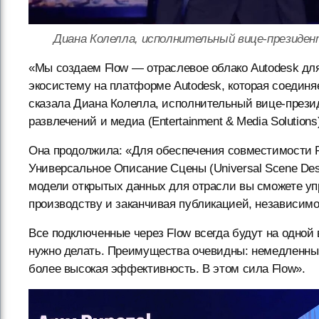
Диана Колелла, исполнительный вице-президент п
«Мы создаем Flow — отраслевое облако Autodesk дл
экосистему на платформе Autodesk, которая соединя
сказала Диана Колелла, исполнительный вице-през
развлечений и медиа (Entertainment & Media Solutions
Она продолжила: «Для обеспечения совместимости Fl
Универсальное Описание Сцены (Universal Scene Desc
модели открытых данных для отрасли вы cможете уп
производству и заканчивая публикацией, независимо 
Все подключенные через Flow всегда будут на одной в
нужно делать. Преимущества очевидны: немедленный
более высокая эффективность. В этом сила Flow».