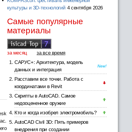
KOMPAScon: фестиваль инженерной
культуры и 3D-технологий
4 сентября 2026
Самые популярные
материалы
за месяц
за все время
САРУС+: Архитектура, модель
данных и интеграция
Расставим все точки. Работа с
координатами в Revit
Скрипты в AutoCAD. Самое
недооцененное оружие
Кто и когда изобрел электромобиль?
esk
ас.
AutoCAD Civil 3D: Пять примеров
его
внедрения при создании