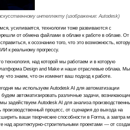
искусственному интеллекту (изображение: Autodesk)
емся, усиливается, технологии тоже развиваются с
решли от обмена файлами в облаке к работе в облаке. От
справиться, к осознанию того, что это возможность, котор
 ИИ к реальному прогрессу.
то технология, над которой мы работаем и в которую
платформа Design and Make и наши отраслевые облака. Мы
у что знаем, что он изменит ваш подход к работе.
Сегодня мы используем Autodesk AI для автоматизации
мы будем автоматизировать различные задачи, возникающи
я мы задействуем Autodesk AI для анализа производственн
ь производственный процесс, от сценария до выхода на
асширить ваши творческие способности в Forma, а завтра 
те над архитектурно-строительными проектами — от созда