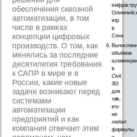
инфрастру
обеспечения сквозной
Олимпийс
автоматизации, в том
игр
числе в рамках
в
концепции цифровых
Сочи
производств. О том, как
Вычислен
объёмов
менялись за последние
шламохра
десятилетия требования
в
к САПР в мире и в
Civil
России, какие новые
3D:
задачи возникают перед
для
тех,
системами
кто
автоматизации
не
предприятий и как
любит
компания отвечает этим
формулы