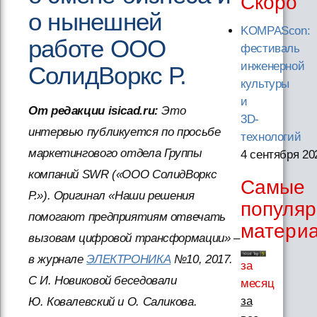
Скоро
о нынешней
KOMPAScon:
работе ООО
фестиваль
инженерной
СолидВоркс Р.
культуры
и
От редакции isicad.ru:
Это
3D-
интервью публикуется по просьбе
технологий
маркетингового отдела Группы
4 сентября 20
компаний SWR («ООО СолидВоркс
Самые
Р.»). Оригинал «Наши решения
популя
помогают предприятиям отвечать
матери
вызовам цифровой трансформации» –
в журнале
ЭЛЕКТРОНИКА
№10, 2017.
за
С И. Новиковой беседовали
месяц
за
Ю. Ковалевский и О. Саликова.