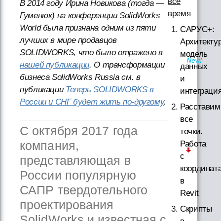
все
В 2014 году Ирина Новикова (тогда —
время
Гуменюк) на конференции SolidWorks
World была признана одним из пяти
САРУС+:
лучших в мире продавцов
Архитектур
SOLIDWORKS, что было отражено в
модель
нашей публикации
. О трансформации
данных
бизнеса SolidWorks Russia см. в
и
публикации
Теперь SOLIDWORKS в
интеграци
России и СНГ будет жить по-другому
.
Расставим
все
С октября 2017 года
точки.
компания,
Работа
с
представляющая в
координат
России популярную
в
САПР твердотельного
Revit
проектирования
Скрипты
SolidWorks и известная с