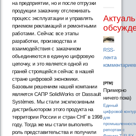
на предприятии, но и после отгрузки
продукции заказчику отслеживать
Актуаль
процесс эксплуатации и управлять
обсужд
приемом рекламаций и ремонтными
работами. Сейчас все этапы
разработки, производства и
взаимодействия с заказчиком
RSS-
объединяются в единую цифровую
лента
цепочку, и это является одной из
комментариев
граней строящейся сейчас в нашей
стране цифровой экономики.
[PTM]
Базовым решением нашей компании
Примерно
является САПР SolidWorks от Dassault
ничего пока)
Systèmes. Мы стали эксклюзивным
Единый
дистрибьютором этого продукта на
цифровой конту
территории России и стран СНГ в 1998
для
промышленности
году. Тогда же мы стали выполнять
репортаж с
роль представительства и получили
Форума T‑FLEX