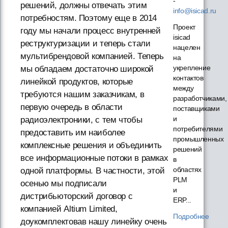
-
решений, должны отвечать этим
info@isicad.ru
потребностям. Поэтому еще в 2014
Проект
году мы начали процесс внутренней
isicad
реструктуризации и теперь стали
нацелен
мультибрендовой компанией. Теперь
на
укрепление
мы обладаем достаточно широкой
контактов
линейкой продуктов, которые
между
требуются нашим заказчикам, в
разработчиками,
первую очередь в области
поставщиками
и
радиоэлектроники, с тем чтобы
потребителями
предоставить им наиболее
промышленных
комплексные решения и объединить
решений
все информационные потоки в рамках
в
областях
одной платформы. В частности, этой
PLM
осенью мы подписали
и
дистрибьюторский договор с
ERP...
компанией Altium Limited,
Подробнее
доукомплектовав нашу линейку очень