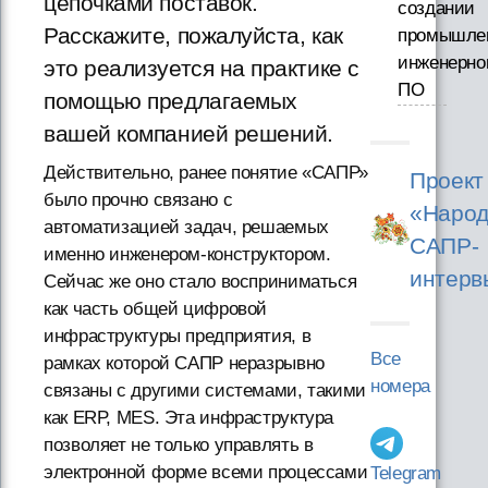
цепочками поставок.
создании
Расскажите, пожалуйста, как
промышле
инженерно
это реализуется на практике с
ПО
помощью предлагаемых
вашей компанией решений.
Действительно, ранее понятие «САПР»
Проект
было прочно связано с
«Народ
автоматизацией задач, решаемых
САПР-
именно инженером-конструктором.
интерв
Сейчас же оно стало восприниматься
как часть общей цифровой
инфраструктуры предприятия, в
Все
рамках которой САПР неразрывно
номера
связаны с другими системами, такими
как ERP, MES. Эта инфраструктура
позволяет не только управлять в
электронной форме всеми процессами
Telegram