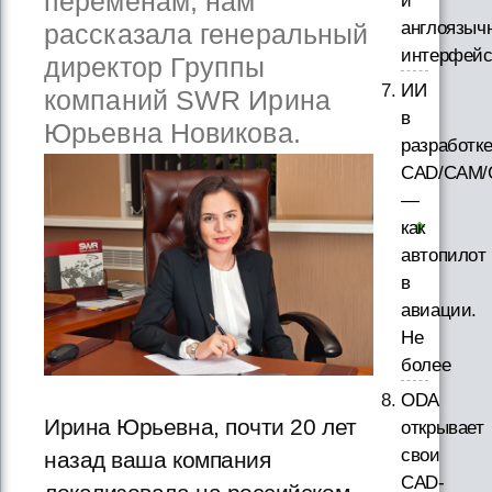
переменам, нам
и
англоязыч
рассказала генеральный
интерфей
директор Группы
ИИ
компаний SWR Ирина
в
Юрьевна Новикова.
разработк
CAD/CAM/
—
как
автопилот
в
авиации.
Не
более
ODA
Ирина Юрьевна, почти 20 лет
открывает
свои
назад ваша компания
CAD-