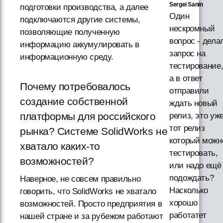
Sergei Sanin
подготовки производства, а далее
Один
подключаются другие системы,
нескромный
позволяющие полученную
вопрос - дела
информацию аккумулировать в
запрос на
информационную среду.
тестирование
а в ответ
Почему потребовалось
отправили
создание собственной
ждать новый
платформы для российского
релиз, это уж
тот релиз
рынка? Системе SolidWorks не
который можн
хватало каких-то
тестировать,
возможностей?
или надо ещё
подождать?
Наверное, не совсем правильно
Насколько
говорить, что SolidWorks не хватало
хорошо
возможностей. Просто предприятия в
работатет
нашей стране и за рубежом работают