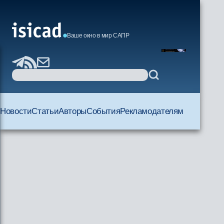
Ваше окно в мир САПР
Новости
Статьи
Авторы
События
Рекламодателям