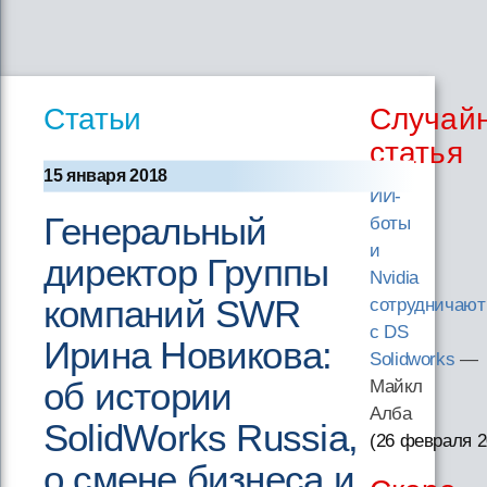
Статьи
Случай
статья
15 января 2018
ИИ-
Генеральный
боты
и
директор Группы
Nvidia
компаний SWR
сотрудничают
с DS
Ирина Новикова:
Solidworks
—
об истории
Майкл
Алба
SolidWorks Russia,
(26 февраля 
о смене бизнеса и