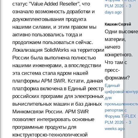
статус "Value Added Reseller", что
PLM 2026
·
3
означало возможность доработки и
days ago
доукомплектовывания продукта
Кишкин Сергей
нашими силами, и этим правом мы
Одни высокие
активно пользовались тогда и
материи,
продолжаем пользоваться сейчас.
ничего
Локализация SolidWorks на территории
конкретного.
России была выполнена полностью
Что там с
нашими инженерами, а впоследствии
пресс-
эта система стала ядром нашей
формами?
платформы АРМ SWR. Кстати, данная
Единый
платформа включена в Единый реестр
цифровой конту
российских программ для электронных
для
вычислительных машин и баз данных
промышленности
репортаж с
Минкомсвязи России. АРМ SWR
Форума T‑FLEX
позволяет интегрировать основные
PLM 2026
·
3
программные продукты для
weeks ago
конструкторско-технологической