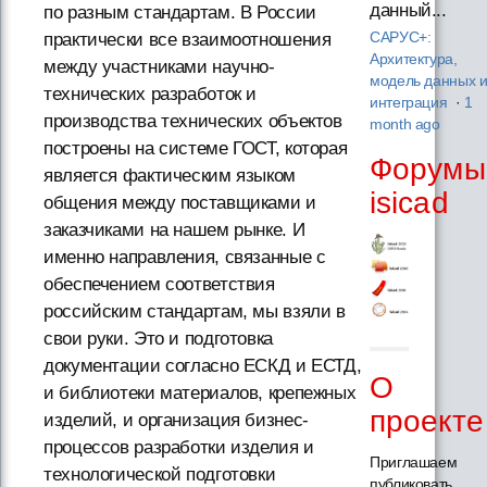
данный...
по разным стандартам. В России
практически все взаимоотношения
САРУС+:
Архитектура,
между участниками научно-
модель данных 
технических разработок и
интеграция
·
1
производства технических объектов
month ago
построены на системе ГОСТ, которая
Форумы
является фактическим языком
isicad
общения между поставщиками и
заказчиками на нашем рынке. И
именно направления, связанные с
обеспечением соответствия
российским стандартам, мы взяли в
свои руки. Это и подготовка
документации согласно ЕСКД и ЕСТД,
О
и библиотеки материалов, крепежных
проекте
изделий, и организация бизнес-
процессов разработки изделия и
Приглашаем
технологической подготовки
публиковать