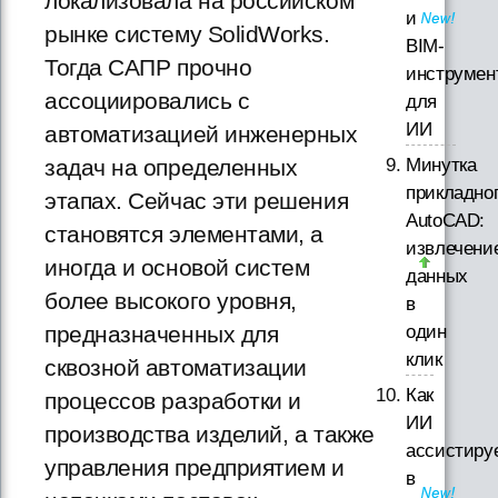
локализовала на российском
и
рынке систему SolidWorks.
BIM-
Тогда САПР прочно
инструмен
ассоциировались с
для
ИИ
автоматизацией инженерных
Минутка
задач на определенных
прикладно
этапах. Сейчас эти решения
AutoCAD:
становятся элементами, а
извлечени
иногда и основой систем
данных
более высокого уровня,
в
один
предназначенных для
клик
сквозной автоматизации
Как
процессов разработки и
ИИ
производства изделий, а также
ассистиру
управления предприятием и
в