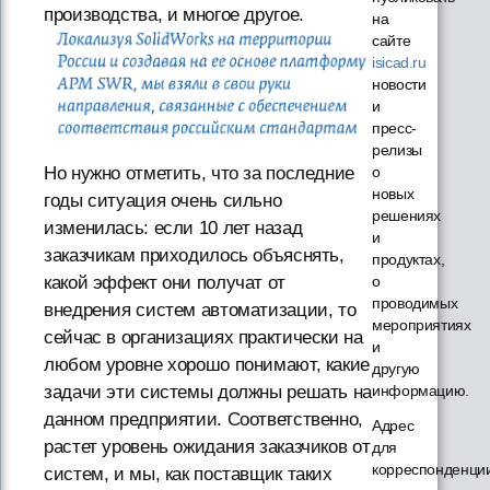
производства, и многое другое.
на
сайте
isicad.ru
новости
и
пресс-
релизы
о
Но нужно отметить, что за последние
новых
годы ситуация очень сильно
решениях
изменилась: если 10 лет назад
и
заказчикам приходилось объяснять,
продуктах,
о
какой эффект они получат от
проводимых
внедрения систем автоматизации, то
мероприятиях
сейчас в организациях практически на
и
любом уровне хорошо понимают, какие
другую
информацию.
задачи эти системы должны решать на
данном предприятии. Соответственно,
Адрес
растет уровень ожидания заказчиков от
для
корреспонденци
систем, и мы, как поставщик таких