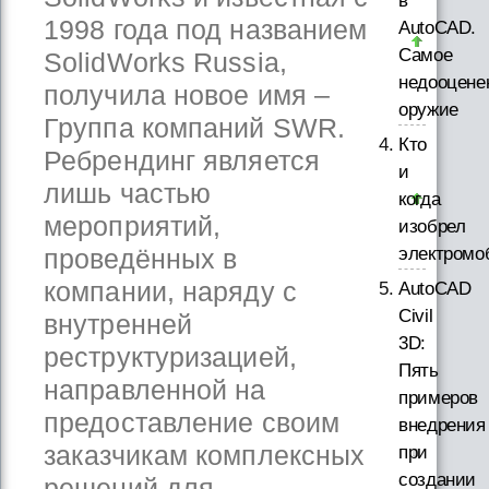
в
1998 года под названием
AutoCAD.
Самое
SolidWorks Russia,
недооцене
получила новое имя –
оружие
Группа компаний SWR.
Кто
Ребрендинг является
и
лишь частью
когда
мероприятий,
изобрел
электромо
проведённых в
компании, наряду с
AutoCAD
Civil
внутренней
3D:
реструктуризацией,
Пять
направленной на
примеров
предоставление своим
внедрения
заказчикам комплексных
при
создании
решений для