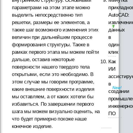
Минутка
внутреннюю структуру. Основными
прикладно
параметрами на этом этапе можно
AutoCAD:
выделить непосредственно тип
извлечени
решетки, размеры ее элементов, а
данных
также шаг возможного изменения этих
в
величин при дальнейшем процессе
один
формирования структуры. Также в
клик
рамках первого этапа мы можем пойти
дальше, оставив некоторые
Как
поверхности нашего твердого тела
ИИ
открытыми, если это необходимо. В
ассистиру
этом случае мы говорим программе,
в
какие внешние поверхности изделия
создании
мы оставляем, а от каких хотели бы
промышле
избавиться. По завершении первого
инженерно
шага мы можем визуально оценить, на
ПО
что будет примерно похоже наше
конечное изделие.