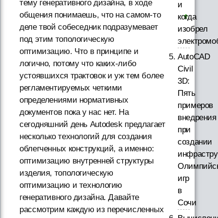
тему генеративного дизайна, в ходе
и
общения понимаешь, что на самом-то
когда
деле твой собеседник подразумевает
изобрел
под этим топологическую
электромо
оптимизацию. Что в принципе и
AutoCAD
логично, потому что каких-либо
Civil
устоявшихся трактовок и уж тем более
3D:
регламентируемых четкими
Пять
определениями нормативных
примеров
документов пока у нас нет. На
внедрения
сегодняшний день Autodesk предлагает
при
несколько технологий для создания
создании
облегченных конструкций, а именно:
инфрастру
оптимизацию внутренней структуры
Олимпийс
изделия, топологическую
игр
оптимизацию и технологию
в
генеративного дизайна. Давайте
Сочи
рассмотрим каждую из перечисленных