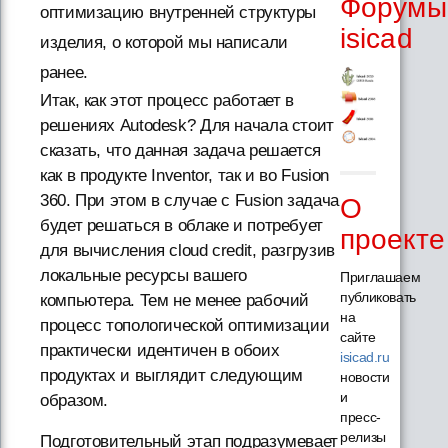
Форумы
оптимизацию внутренней структуры
isicad
изделия, о которой мы написали
ранее.
Итак, как этот процесс работает в
решениях Autodesk? Для начала стоит
сказать, что данная задача решается
как в продукте Inventor, так и во Fusion
360. При этом в случае с Fusion задача
О
будет решаться в облаке и потребует
проекте
для вычисления cloud credit, разгрузив
локальные ресурсы вашего
Приглашаем
публиковать
компьютера. Тем не менее рабочий
на
процесс топологической оптимизации
сайте
практически идентичен в обоих
isicad.ru
продуктах и выглядит следующим
новости
и
образом.
пресс-
релизы
Подготовительный этап подразумевает