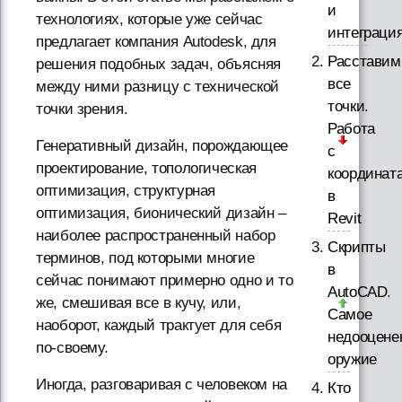
и
технологиях, которые уже сейчас
интеграци
предлагает компания Autodesk, для
Расставим
решения подобных задач, объясняя
все
между ними разницу с технической
точки.
точки зрения.
Работа
Генеративный дизайн, порождающее
с
проектирование, топологическая
координат
оптимизация, структурная
в
оптимизация, бионический дизайн –
Revit
наиболее распространенный набор
Скрипты
терминов, под которыми многие
в
сейчас понимают примерно одно и то
AutoCAD.
же, смешивая все в кучу, или,
Самое
наоборот, каждый трактует для себя
недооцене
по-своему.
оружие
Иногда, разговаривая с человеком на
Кто