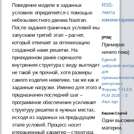
RSS-
Поведение модели в заданных
лента
условиях определяется с помощью
комментариев
небезызвестного движка Nastran.
После задания граничных условий мы
запускаем третий этап – расчет,
[PTM]
который отвечает за оптимизацию
Примерно
созданной нами решетки. На
ничего пока)
приведенном ранее скриншоте
Единый
внутренняя структура с виду выглядит
цифровой конту
для
не такой уж прочной, хотя размеры
промышленности
самого изделия невелики, так же как и
репортаж с
заданные нагрузки. Именно для этого и
Форума T‑FLEX
предназначен последний шаг –
PLM 2026
·
3
days ago
программное обеспечение усиливает
структуру решетки в нужных местах,
Кишкин Сергей
исходя из заданных на предыдущем
Одни высокие
этапе условий. Процесс носит
материи,
итерационный характер – структура