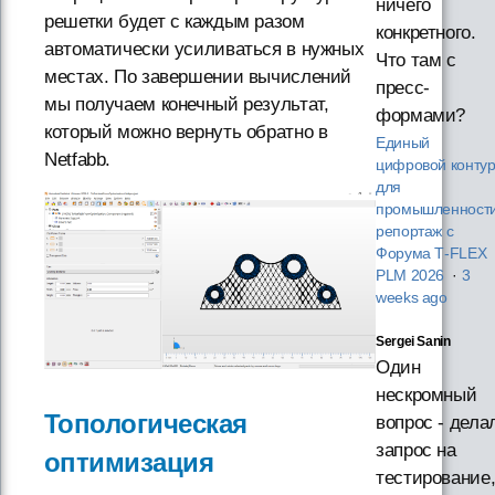
ничего
решетки будет с каждым разом
конкретного.
автоматически усиливаться в нужных
Что там с
местах. По завершении вычислений
пресс-
мы получаем конечный результат,
формами?
который можно вернуть обратно в
Единый
Netfabb.
цифровой конту
для
промышленности
репортаж с
Форума T‑FLEX
PLM 2026
·
3
weeks ago
Sergei Sanin
Один
нескромный
Топологическая
вопрос - дела
запрос на
оптимизация
тестирование