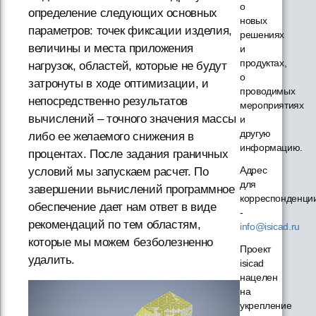
о
определение следующих основных
новых
параметров: точек фиксации изделия,
решениях
величины и места приложения
и
продуктах,
нагрузок, областей, которые не будут
о
затронуты в ходе оптимизации, и
проводимых
непосредственно результатов
мероприятиях
вычислений – точного значения массы
и
другую
либо ее желаемого снижения в
информацию.
процентах. После задания граничных
Адрес
условий мы запускаем расчет. По
для
завершении вычислений программное
корреспонденци
обеспечение дает нам ответ в виде
-
рекомендаций по тем областям,
info@isicad.ru
которые мы можем безболезненно
Проект
удалить.
isicad
нацелен
на
укрепление