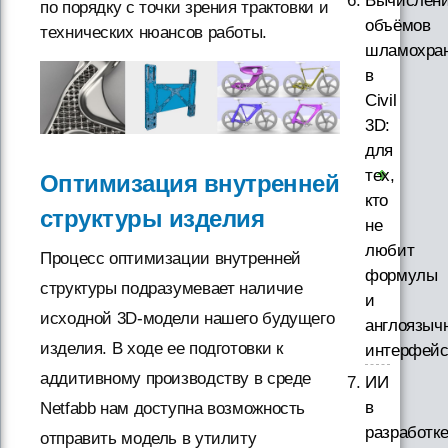
Вычислен
по порядку с точки зрения трактовки и
объёмов
технических нюансов работы.
шламохра
в
Civil
3D:
для
тех,
Оптимизация внутренней
кто
структуры изделия
не
любит
Процесс оптимизации внутренней
формулы
структуры подразумевает наличие
и
исходной 3D-модели нашего будущего
англоязыч
изделия. В ходе ее подготовки к
интерфей
аддитивному производству в среде
ИИ
в
Netfabb нам доступна возможность
разработк
отправить модель в утилиту