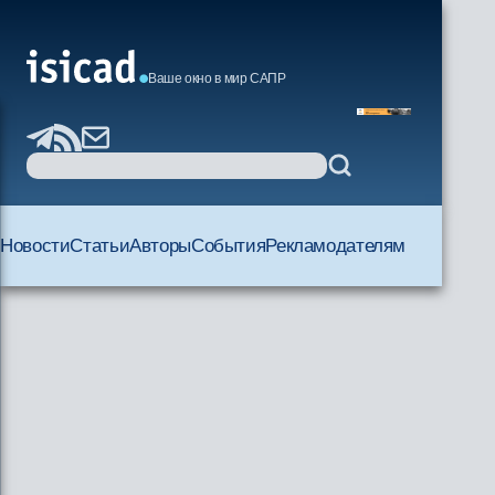
Ваше окно в мир САПР
Новости
Статьи
Авторы
События
Рекламодателям