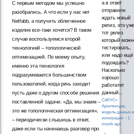
а в ответ
С первым методом мы успешно
отправили
разобрались. А что если у нас нет
ждать новый
Netfabb, а получить облегченное
релиз, это уж
изделие все-таки хочется? В таком
тот релиз
случае воспользуемся второй
который можн
тестировать,
технологией – топологической
или надо ещё
оптимизацией. По моему опыту,
подождать?
именно эта технология
Насколько
подразумевается большинством
хорошо
пользователей, когда речь заходит
работатет
данный...
пусть даже о другом способе решения
САРУС+:
поставленной задачи. «Да, мы знаем –
Архитектура,
это же топологическая оптимизация»,
модель данных 
интеграция
·
1
– периодически слышишь в ответ,
month ago
даже если ты начинаешь разговор про