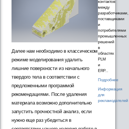
контактов
между
разработчиками,
поставщиками
и
потребителями
промышленных
решений
в
Далее нам необходимо в классическом
областях
PLM
режиме моделирования удалить
и
лишние поверхности из начального
ERP...
твердого тела в соответствии с
Подробнее
предложенными программой
Информация
рекомендациями. После удаления
для
рекламодателей
материала возможно дополнительно
запустить прочностной анализ, если
нужно еще раз убедиться в
соответствии нашего изделия работе в