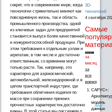
секрет, что в современном мире, когда
3D-
технологии стремительно меняют как
технологий
повседневную жизнь, так и область
4 сентября 20
промышленного производства, одной
Самые
из ключевых задач для предприятий
популя
становится выпуск более качественной
и конкурентоспособной продукции. При
матери
этом требования к отдельным узлам и
агрегатам, в том числе и достаточно
за
ответственным, со временем могут
месяц
только расти. Так, например, это
за
характерно для аэрокосмической,
все
автомобильной, железнодорожной и в
время
целом транспортной индустрии, где
САРУС+:
требования облегчения изделия по
Архитектур
массе при сохранении прежних
модель
прочностных характеристик достаточно
данных
важны. В этой статье мы расскажем о