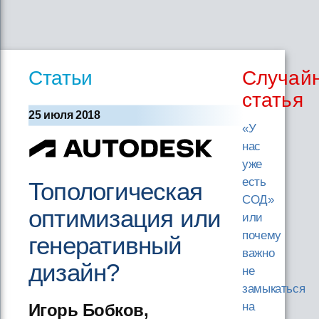
Статьи
Случай
статья
25 июля 2018
«У
нас
уже
есть
Топологическая
СОД»
оптимизация или
или
почему
генеративный
важно
дизайн?
не
замыкаться
на
Игорь Бобков,