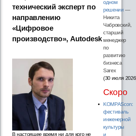
одном
технический эксперт по
решении
—
направлению
Никита
Чабровский,
«Цифровое
старший
производство», Autodesk
менеджер
по
развитию
бизнеса
Sarex
(30 июля 2026
Скоро
KOMPAScon:
фестиваль
инженерной
культуры
В настоящее время ни для кого не
и