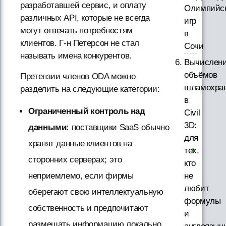
разработавшей сервис, и оплату
Олимпийс
различных API, которые не всегда
игр
могут отвечать потребностям
в
клиентов. Г-н Петерсон не стал
Сочи
называть имена конкурентов.
Вычислен
объёмов
Претензии членов ODA можно
шламохра
разделить на следующие категории:
в
Ограниченный контроль над
Civil
3D:
данными:
поставщики SaaS обычно
для
хранят данные клиентов на
тех,
сторонних серверах; это
кто
не
неприемлемо, если фирмы
любит
оберегают свою интеллектуальную
формулы
собственность и предпочитают
и
размещать информацию локально.