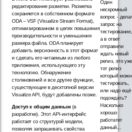
Один
редактирование разметки. Разметка
нескромный
сохраняется в собственном формате
вопрос - дела
ODA – VSF (Visualize Stream Format),
запрос на
оптимизированном в целях повышения
тестирование
производительности и уменьшения
а в ответ
размера файла. ODA планирует
отправили
добавить версионность в этот формат
ждать новый
и сделать его читаемым из любого
релиз, это уж
приложения, использующего эту
тот релиз
технологию. Обнаружение
который можн
столкновений и все другие функции,
тестировать,
существующие в десктопной версии
или надо ещё
Visualize API, будут добавлены позже.
подождать?
Насколько
Доступ к общим данным
(в
хорошо
разработке). Этот API-интерфейс
работатет
работает со структурой модели,
данный...
позволяя запрашивать свойства