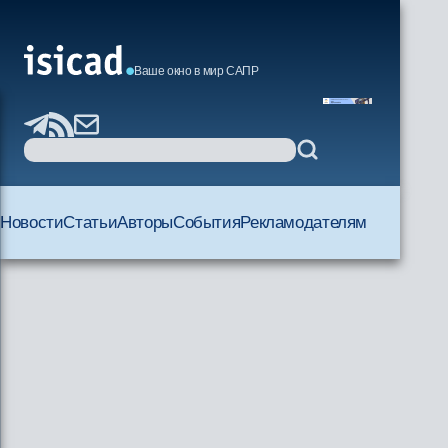
Ваше окно в мир САПР
Новости
Статьи
Авторы
События
Рекламодателям