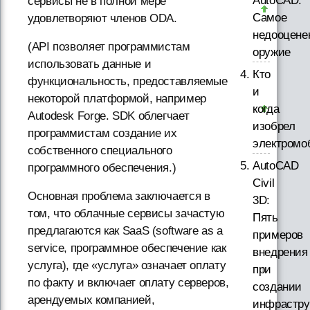
AutoCAD.
сервисы не в полной мере
Самое
удовлетворяют членов ODA.
недооцене
(API позволяет программистам
оружие
использовать данные и
Кто
функциональность, предоставляемые
и
некоторой платформой, например
когда
Autodesk Forge. SDK облегчает
изобрел
программистам создание их
электромо
собственного специального
AutoCAD
программного обеспечения.)
Civil
Основная проблема заключается в
3D:
том, что облачные сервисы зачастую
Пять
предлагаются как SaaS (software as a
примеров
service, программное обеспечение как
внедрения
услуга), где «услуга» означает оплату
при
по факту и включает оплату серверов,
создании
арендуемых компанией,
инфрастру