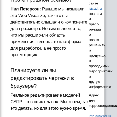
сайте
isicad.ru
Нил Петерсон:
Раньше мы называли
новости
это Web Visualize, так что вы
и
действительно слышали о компоненте
пресс-
для просмотра. Новым является то,
релизы
о
что мы расширили область
новых
применения: теперь это платформа
решениях
для разработки, а не просто
и
просмотрщик.
продуктах,
о
проводимых
Планируете ли вы
мероприятиях
и
редактировать чертежи в
другую
браузере?
информацию.
Реальное редактирование моделей
Адрес
для
САПР – в наших планах. Мы знаем, как
корреспонденци
это делать, но для этого нужно время.
-
info@isicad.ru