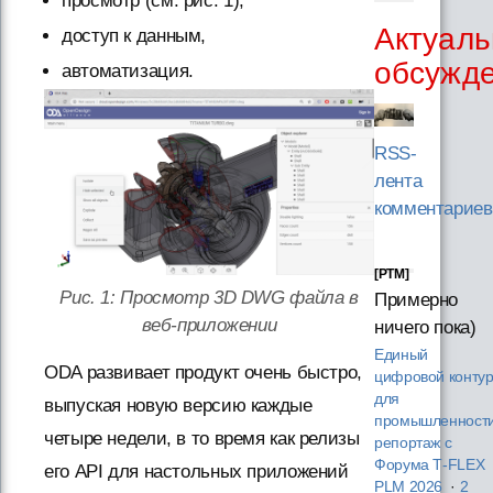
просмотр (см. рис. 1),
Актуаль
доступ к данным,
обсужд
автоматизация.
RSS-
лента
комментариев
[PTM]
Рис. 1: Просмотр 3D DWG файла в
Примерно
веб-приложении
ничего пока)
Единый
ODA развивает продукт очень быстро,
цифровой конту
для
выпуская новую версию каждые
промышленности
четыре недели, в то время как релизы
репортаж с
Форума T‑FLEX
его API для настольных приложений
PLM 2026
·
2