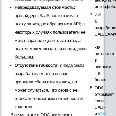
англоязыч
интерфей
Непредсказуемая стоимость:
ИИ
провайдеры SaaS часто взимают
в
плату за каждое обращение к API; в
разработк
некоторых случаях пользователи не
CAD/CAM/
могут заранее оценить затраты, а
—
как
платеж может оказаться неожиданно
автопилот
большим.
в
Отсутствие гибкости:
иногда SaaS
авиации.
Не
разрабатывается на основе
более
принципа «бери или уходи», но
ODA
может случиться, что сервис не
открывает
отвечает конкретным потребностям
свои
клиентов.
CAD-
и
В результате в ODA применяют