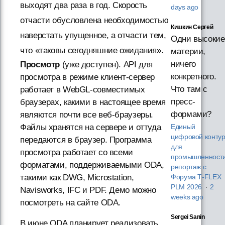
выходят два раза в год. Скорость
days ago
отчасти обусловлена необходимостью
Кишкин Сергей
наверстать упущенное, а отчасти тем,
Одни высокие
что «таковы сегодняшние ожидания».
материи,
ничего
Просмотр
(уже доступен). API для
конкретного.
просмотра в режиме клиент-сервер
Что там с
работает в WebGL-совместимых
пресс-
браузерах, какими в настоящее время
формами?
являются почти все веб-браузеры.
Файлы хранятся на сервере и оттуда
Единый
цифровой конту
передаются в браузер. Программа
для
просмотра работает со всеми
промышленности
форматами, поддерживаемыми ODA,
репортаж с
такими как DWG, Microstation,
Форума T‑FLEX
PLM 2026
·
2
Navisworks, IFC и PDF. Демо можно
weeks ago
посмотреть на сайте ODA.
Sergei Sanin
В июне ODA планирует реализовать