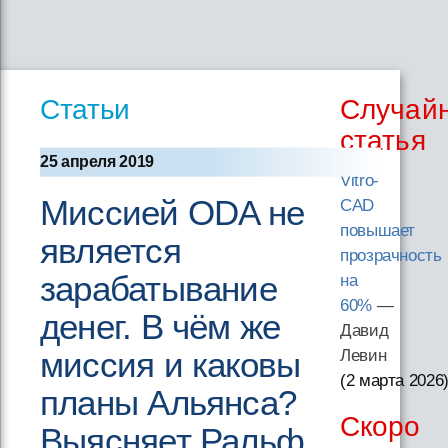
Статьи
Случай
статья
25 апреля 2019
Vitro-
Миссией ODA не
CAD
повышает
является
прозрачность
зарабатывание
на
60%
—
денег. В чём же
Давид
миссия и каковы
Левин
(2 марта 2026
планы Альянса?
Скоро
Выясняет Ральф