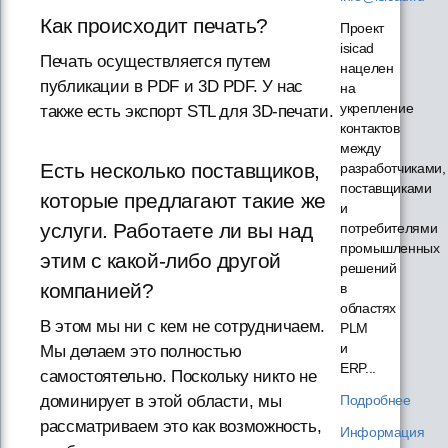
Как происходит печать?
Проект
isicad
Печать осуществляется путем
нацелен
публикации в PDF и 3D PDF. У нас
на
укрепление
также есть экспорт STL для 3D-печати.
контактов
между
Есть несколько поставщиков,
разработчиками,
поставщиками
которые предлагают такие же
и
услуги. Работаете ли вы над
потребителями
промышленных
этим с какой-либо другой
решений
компанией?
в
областях
В этом мы ни с кем не сотрудничаем.
PLM
и
Мы делаем это полностью
ERP...
самостоятельно. Поскольку никто не
Подробнее
доминирует в этой области, мы
рассматриваем это как возможность,
Информация