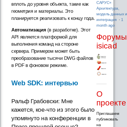
САРУС+:
вплоть до уровня объекта, такие как
Архитектура,
геометрия и материалы. Это
модель данных 
планируется реализовать к концу года.
интеграция
·
1
month ago
Автоматизация
(в разработке). Этот
Форумы
API является платформой для
isicad
выполнения команд на стороне
сервера. Примером может быть
преобразование тысячи DWG файлов
в PDF в фоновом режиме.
Web SDK: интервью
О
Ральф Грабовски: Мне
проекте
кажется, кое-что из этого было
Приглашаем
упомянуто на конференции в
публиковать
на
Праге прошлой осенью?