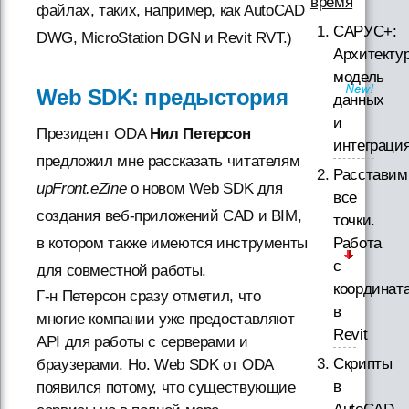
время
файлах, таких, например, как AutoCAD
САРУС+:
DWG, MicroStation DGN и Revit RVT.)
Архитектур
модель
Web SDK: предыстория
данных
и
Президент ODA
Нил Петерсон
интеграци
предложил мне рассказать читателям
Расставим
upFront.eZine
о новом Web SDK для
все
создания веб-приложений CAD и BIM,
точки.
Работа
в котором также имеются инструменты
с
для совместной работы.
координат
Г-н Петерсон сразу отметил, что
в
многие компании уже предоставляют
Revit
API для работы с серверами и
Скрипты
браузерами. Но. Web SDK от ODA
в
появился потому, что существующие