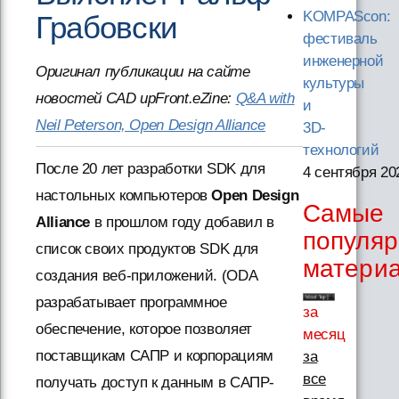
KOMPAScon:
Грабовски
фестиваль
инженерной
Оригинал публикации на сайте
культуры
новостей CAD upFront.eZine:
Q&A with
и
Neil Peterson, Open Design Alliance
3D-
технологий
После 20 лет разработки SDK для
4 сентября 20
настольных компьютеров
Open Design
Самые
Alliance
в прошлом году добавил в
популя
список своих продуктов SDK для
матери
создания веб-приложений. (ODA
разрабатывает программное
за
обеспечение, которое позволяет
месяц
поставщикам САПР и корпорациям
за
все
получать доступ к данным в САПР-