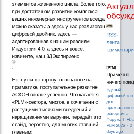
элементов жизненного цикла. Более того,
Актуал
при достаточном развитии комплекса
обсуж
ваших инженерных инструментов всегда
можно сказать: а здесь у нас реализован
цифровой двойник, здесь —
RSS-
адаптированная к нашим реалиям
лента
Индустрия 4.0, а здесь и вовсе,
комментари
извините, наш 3ДЭкспириенс
.
[PTM]
Примерно
Но шутки в сторону: основанное на
ничего пока
прагматике, поступательное развитие
Единый
АСКОН вполне успешно. Что касается
цифровой кон
для
«PLM»-сектора, многое, в сочетании с
промышленнос
растущими тысячами внедрений и
репортаж с
наращиваниями выручки, передаёт это
Форума T‑FL
слайд, вероятно, для многих ставший
PLM 2026
·
2
days ago
главным: