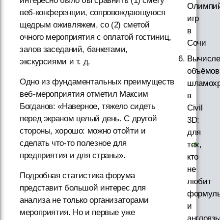
интересно было бы сравнить (1) смету
Олимпий
веб-конференции, сопровождающуюся
игр
щедрым оживляжем, со (2) сметой
в
очного мероприятия с оплатой гостиниц,
Сочи
залов заседаний, банкетами,
Вычисле
экскурсиями и т. д.
объёмов
Одно из фундаментальных преимуществ
шламох
веб-мероприятия отметил Максим
в
Богданов: «Наверное, тяжело сидеть
Civil
перед экраном целый день. С другой
3D:
стороны, хорошо: можно отойти и
для
сделать что-то полезное для
тех,
предприятия и для страны».
кто
не
Подробная статистика форума
любит
представит большой интерес для
формул
анализа не только организаторами
и
мероприятия. Но и первые уже
англояз