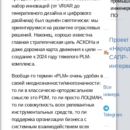
промышл
набор инноваций (от VR/AR до
инженер
генеративного дизайна и цифрового
ПО
двойника) был оценён скептически: мы
ориентируемся на развитие отраслевых
решений. Наконец, хорошо известна
Проект
главная стратегическая цель АСКОНа и
«Народ
даже дорожная карта движения к цели —
САПР-
создание к 2024 году тяжелого PLM-
комплекса.
интерв
Вообще-то термин «PLM» очень удобен в
своей неоднозначности/многозначности:
Все
то ли в классическо-ортодоксальном
номера
смысле это PDM, то ли просто ЛОЦМАН,
то ли совокупность всех релевантных
инструментальных средств, то ли
Telegram
поддержка организации бизнеса с
системным взаимодействием всех