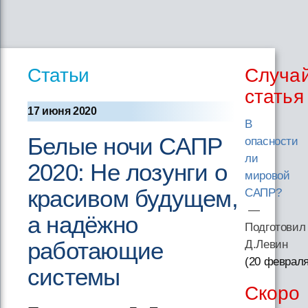
Статьи
Случа
статья
17 июня 2020
В
Белые ночи САПР
опасности
ли
2020: Не лозунги о
мировой
красивом будущем,
САПР?
—
а надёжно
Подготовил
работающие
Д.Левин
(20 февраля
системы
Скоро