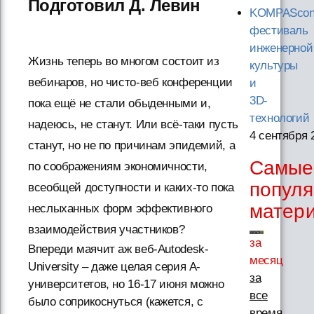
Подготовил Д. Левин
KOMPAScon
фестиваль
инженерной
Жизнь теперь во многом состоит из
культуры
вебинаров, но чисто-веб конференции
и
3D-
пока ещё не стали обыденными и,
технологий
надеюсь, не станут. Или всё-таки пусть
4 сентября 
станут, но не по причинам эпидемий, а
Самые
по соображениям экономичности,
попул
всеобщей доступности и каких-то пока
матер
неслыханных форм эффективного
взаимодействия участников?
за
Впереди маячит аж веб-Autodesk-
месяц
University – даже целая серия А-
за
университетов, но 16-17 июня можно
все
было соприкоснуться (кажется, с
время