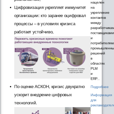
нацелен
Цифровизация укрепляет иммунитет
на
укрепление
организации: кто заранее оцифровал
контактов
между
процессы – в условиях кризиса
разработчикам
работает устойчиво,
поставщиками
и
потребителям
промышленны
решений
в
областях
PLM
и
ERP...
По оценке АСКОН, кризис двукратно
Подробнее
ускорит внедрение цифровых
Информация
для
технологий.
рекламодател