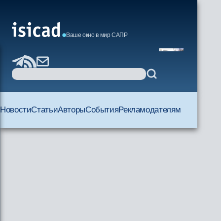
Ваше окно в мир САПР
Новости
Статьи
Авторы
События
Рекламодателям