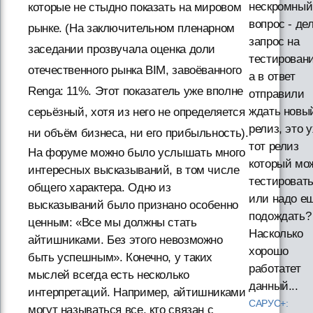
нескромный
которые не стыдно показать на мировом
вопрос - де
рынке. (На заключительном пленарном
запрос на
заседании прозвучала оценка доли
тестировани
отечественного рынка BIM, завоёванного
а в ответ
Renga: 11%. Этот показатель уже вполне
отправили
ждать новы
серьёзный, хотя из него не определяется
релиз, это 
ни объём бизнеса, ни его прибыльность).
тот релиз
На форуме можно было услышать много
который мо
интересных высказываний, в том числе
тестировать
общего характера. Одно из
или надо е
высказываний было признано особенно
подождать?
ценным: «Все мы должны стать
Насколько
айтишниками. Без этого невозможно
хорошо
быть успешным». Конечно, у таких
работатет
мыслей всегда есть несколько
данный...
интерпретаций. Например, айтишниками
САРУС+:
могут называться все, кто связан с