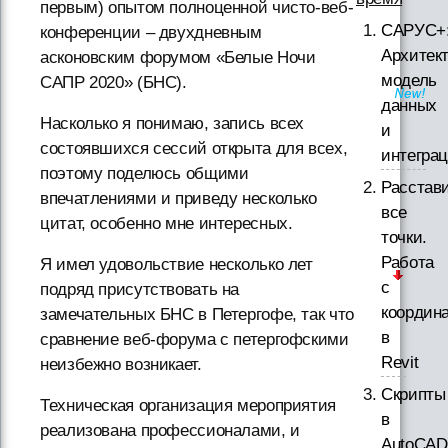
первым) опытом полноценной чисто-веб-
САРУС+
конференции – двухдневным
Архитект
асконовским форумом «Белые Ночи
модель
САПР 2020» (БНС).
данных
Насколько я понимаю, запись всех
и
состоявшихся сессий открыта для всех,
интегра
поэтому поделюсь общими
Расстав
впечатлениями и приведу несколько
все
цитат, особенно мне интересных.
точки.
Работа
Я имел удовольствие несколько лет
с
подряд присутствовать на
координ
замечательных БНС в Петергофе, так что
в
сравнение веб-форума с петергофскими
Revit
неизбежно возникает.
Скрипты
Техническая организация мероприятия
в
реализована профессионалами, и
AutoCAD