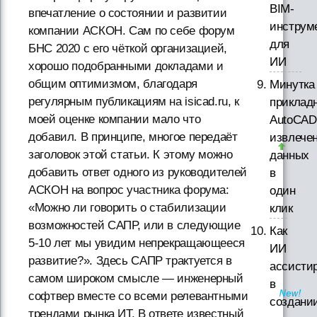
BIM-
впечатление о состоянии и развитии
инструм
компании АСКОН. Сам по себе форум
для
БНС 2020 с его чёткой организацией,
ИИ
хорошо подобранными докладами и
общим оптимизмом, благодаря
Минутка
регулярным публикациям на isicad.ru, к
приклад
моей оценке компании мало что
AutoCAD
добавил. В принципе, многое передаёт
извлече
заголовок этой статьи. К этому можно
данных
добавить ответ одного из руководителей
в
АСКОН на вопрос участника форума:
один
«Можно ли говорить о стабилизации
клик
возможностей САПР, или в следующие
Как
5-10 лет мы увидим непрекращающееся
ИИ
развитие?». Здесь САПР трактуется в
ассисти
самом широком смысле — инженерный
в
софтвер вместе со всеми релевантными
создани
трендами рынка ИТ. В ответе известный