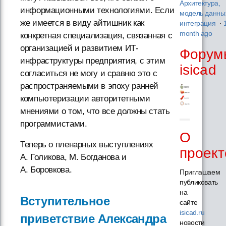
Архитектура,
информационными технологиями. Если
модель данны
же имеется в виду айтишник как
интеграция
·
month ago
конкретная специализация, связанная с
организацией и развитием ИТ-
Форум
инфраструктуры предприятия, с этим
isicad
согласиться не могу и сравню это с
распространяемыми в эпоху ранней
компьютеризации авторитетными
мнениями о том, что все должны стать
программистами.
О
Теперь о пленарных выступлениях
проект
А. Голикова, М. Богданова и
А. Боровкова.
Приглашаем
публиковать
на
Вступительное
сайте
isicad.ru
приветствие Александра
новости