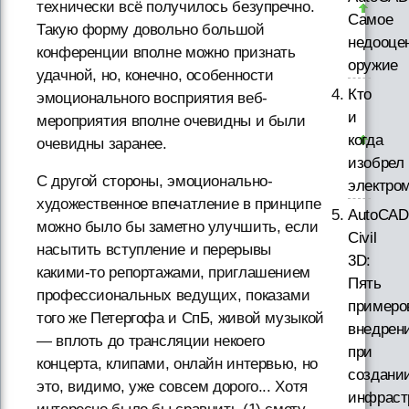
технически всё получилось безупречно.
Самое
Такую форму довольно большой
недооце
конференции вполне можно признать
оружие
удачной, но, конечно, особенности
Кто
эмоционального восприятия веб-
и
мероприятия вполне очевидны и были
когда
очевидны заранее.
изобрел
С другой стороны, эмоционально-
электро
художественное впечатление в принципе
AutoCAD
можно было бы заметно улучшить, если
Civil
насытить вступление и перерывы
3D:
какими-то репортажами, приглашением
Пять
профессиональных ведущих, показами
примеро
того же Петергофа и СпБ, живой музыкой
внедрен
— вплоть до трансляции некоего
при
концерта, клипами, онлайн интервью, но
создани
это, видимо, уже совсем дорого... Хотя
инфраст