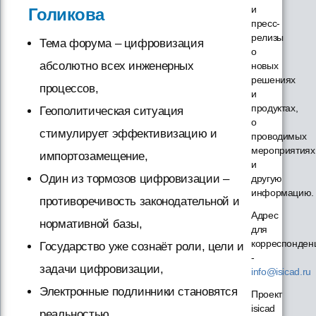
и
Голикова
пресс-
релизы
Тема форума – цифровизация
о
абсолютно всех инженерных
новых
решениях
процессов,
и
продуктах,
Геополитическая ситуация
о
стимулирует эффективизацию и
проводимых
мероприятиях
импортозамещение,
и
Один из тормозов цифровизации –
другую
информацию.
противоречивость законодательной и
Адрес
нормативной базы,
для
корреспонден
Государство уже сознаёт роли, цели и
-
задачи цифровизации,
info@isicad.ru
Электронные подлинники становятся
Проект
isicad
реальностью,