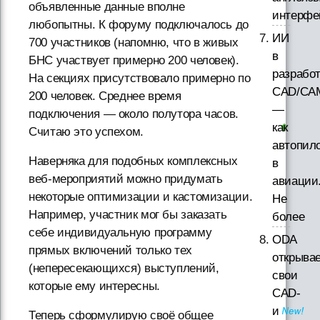
объявленные данные вполне
интерфе
любопытны. К форуму подключалось до
ИИ
700 участников (напомню, что в живых
в
БНС участвует примерно 200 человек).
разработ
На секциях присутствовало примерно по
CAD/CA
200 человек. Среднее время
—
подключения — около полутора часов.
как
Считаю это успехом.
автопил
Наверняка для подобных комплексных
в
веб-мероприятий можно придумать
авиации
некоторые оптимизации и кастомизации.
Не
Например, участник мог бы заказать
более
себе индивидуальную программу
ODA
прямых включений только тех
открыва
(непересекающихся) выступлений,
свои
которые ему интересны.
CAD-
и
Теперь сформулирую своё общее