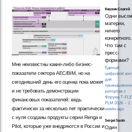
Кишкин Сергей
Одни высок
материи,
ничего
конкретного.
Что там с
пресс-
формами?
Мне неизвестны какие-либо бизнес-
Единый
показатели сектора AEC/BIM, но на
цифровой кон
для
сегодняшний день его оценка пока может
промышленнос
и не требовать демонстрации
репортаж с
Форума T‑FL
финансовых показателей: ведь
PLM 2026
·
2
фактически за несколько лет практически
weeks ago
с нуля созданы продукты серии Renga и
Sergei Sanin
Pilot, которые уже внедряются в России и
Один