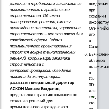
различия в требованиях заказчиков из
внедрения
промышленного и гражданского
при
строительства. Объемно-
создании
планировочные решения, сметы,
инфрастру
прохождение экспертизы, управление
Олимпийс
строительством – все это важно для
игр
гражданской сферы. Задачи
в
промышленного проектирования
Сочи
строятся вокруг технологических
Вычислен
решений, координации заказчика
объёмов
строительства с
шламохра
генпроектировщиком, доведения
в
проекта до эксплуатации»
, –
Civil
рассказал
генеральный директор
3D:
АСКОН Максим Богданов
,
для
представляя стратегию компании по
тех,
созданию решений для
кто
промышленного и гражданского