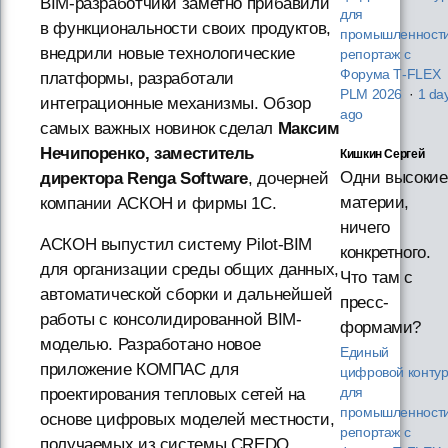
BIM-разработчики заметно прибавили
для
в функциональности своих продуктов,
промышленности
внедрили новые технологические
репортаж с
Форума T‑FLEX
платформы, разработали
PLM 2026
·
1 da
интеграционные механизмы. Обзор
ago
самых важных новинок сделал
Максим
Нечипоренко, заместитель
Кишкин Сергей
Одни высокие
директора Renga Software
, дочерней
материи,
компании АСКОН и фирмы 1С.
ничего
АСКОН выпустил систему Pilot-BIM
конкретного.
для организации среды общих данных,
Что там с
автоматической сборки и дальнейшей
пресс-
работы с консолидированной BIM-
формами?
моделью. Разработано новое
Единый
приложение КОМПАС для
цифровой конту
проектирования тепловых сетей на
для
промышленности
основе цифровых моделей местности,
репортаж с
получаемых из системы CREDO