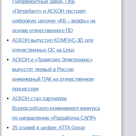
судоремонтный завод, ПКБ
«Петробалт» и АСКОН построят
цифровую цепочку «КБ – верфь» на
основе отечественного ПО
АСКОН выпустил КОМПАС-3D для
отечественных ОС на Linux
АСКОН и «Трамплин Электроникс»
выпустят первый в России
инженерный ПАК на отечественном
процессоре
АСКОН стал партнером
Всероссийского инженерного конкурса
по направлению «Разработка САПР»
25 этажей в цифре: ATTA Group