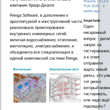
Форума T‑FLEX
компании Кредо-Диалог.
PLM 2026
·
2
weeks ago
Renga Software, в дополнение к
Sergei Sanin
архитектурной и конструктивной части,
Один
реализовала проектирование
нескромный
внутренних инженерных сетей,
вопрос - дела
включая водоснабжение, отопление,
запрос на
вентиляцию, электроснабжение, и
тестирование
объединила все специализации в
а в ответ
единой комплексной системе Renga.
отправили
ждать новый
релиз, это уж
тот релиз
который можн
тестировать,
или надо ещё
подождать?