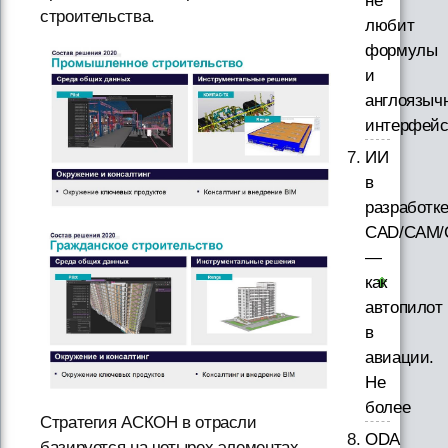
не
строительства.
любит
формулы
и
англоязыч
интерфей
ИИ
в
разработк
CAD/CAM/
—
как
автопилот
в
авиации.
Не
более
Стратегия АСКОН в отрасли
ODA
базируется на четырех элементах.