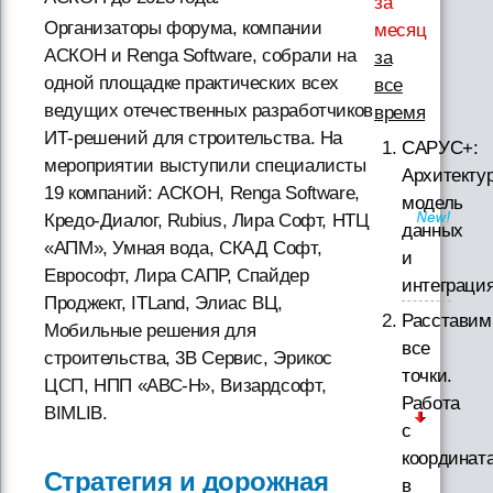
за
Организаторы форума, компании
месяц
АСКОН и Renga Software, собрали на
за
одной площадке практических всех
все
ведущих отечественных разработчиков
время
ИТ-решений для строительства. На
САРУС+:
мероприятии выступили специалисты
Архитектур
19 компаний: АСКОН, Renga Software,
модель
Кредо-Диалог, Rubius, Лира Софт, НТЦ
данных
«АПМ», Умная вода, СКАД Софт,
и
Еврософт, Лира САПР, Спайдер
интеграци
Проджект, ITLand, Элиас ВЦ,
Расставим
Мобильные решения для
все
строительства, 3В Сервис, Эрикос
точки.
ЦСП, НПП «АВС-Н», Визардсофт,
Работа
BIMLIB.
с
координат
Стратегия и дорожная
в