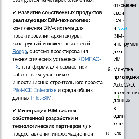
открывает
✔
Развитие собственных продуктов,
свои
реализующих BIM-технологию:
CAD-
комплексная BIM-система для
и
проектирования архитектуры,
BIM-
конструкций и инженерных сетей
инструмен
Renga
, система проектирования
для
технологических установок
КОМПАС-
ИИ
TX
, платформа для совместной
Минутка
работы всех участников
прикладно
инвестиционно-строительного проекта
AutoCAD:
Pilot-ICE Enterprise
и среда общих
извлечени
данных
Pilot-BIM
.
данных
в
✔
Интеграция BIM-систем
один
собственной разработки и
клик
технологических партнеров
для
Как
предоставления информационной