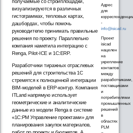
получаемые со стройплощадки,
Адрес
визуализируются в различных
для
гистограммах, тепловых картах,
корреспонденци
-
дашбордах, чтобы помочь
info@isicad.ru
руководителю принимать правильные
Проект
решения по проекту. Параллельно
isicad
компания наметила интеграцию с
нацелен
Renga, Pilot-ICE и 1С:ERP.
на
укрепление
Разработчики тиражных отраслевых
контактов
решений для строительства 1С
между
разработчиками,
стремятся к полноценной интеграции
поставщиками
BIM-моделей в ERP-контур. Компания
и
ITLand напрямую использует
потребителями
геометрические и аналитические
промышленных
решений
данные из модели Renga в системе
в
«1С:PM Управление проектами» для
областях
планирования закупок материалов,
PLM
работ по проекту и бюджетов. А
и