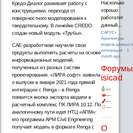
Насколько
Кредо-Диалог развивает работу с
хорошо
конструкциями, переходя от
работатет
поверхностного моделирования к
данный...
твердотельному. В линейке CREDO
создан новый модуль «Трубы».
САРУС+:
Архитектура,
модель данных 
CAE-разработчики научили свои
интеграция
·
1
продукты выполнять расчеты на основе
month ago
информационных моделей,
Форумы
полученных из разных систем
проектирования. «ЛИРА софт» заявила
isicad
о выпуске в январе 2021 года прямой
интеграции с Renga – в Renga
появится кнопка экспорта модели в
расчетный комплекс ПК ЛИРА 10.12. По
аналогичному пути идет НТЦ «АПМ»:
его программа APM Civil Engineering
О
получает модель в формате Renga с