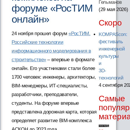
Гельманов
форуме «РосТИМ
(29 мая 2026
)
онлайн»
Скоро
24 ноября прошел форум
«РосТИМ.
KOMPAScon:
фестиваль
Российские технологии
инженерной
информационного моделирования в
культуры
строительстве»
– впервые в формате
и
онлайн. Его участниками стали более
3D-
1700 человек: инженеры, архитекторы,
технологий
4 сентября 20
BIM-менеджеры, ИТ-специалисты,
разработчики, преподаватели,
Самые
студенты. На форуме впервые
популя
представлена дорожная карта, которая
матери
определяет развитие BIM-комплекса
АСКОН до 2023 года.