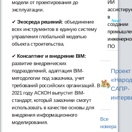
ИИ
модели от проектирования до
ассистиру
эксплуатации.
в
✔
Экосреда решений:
объединение
создании
всех инструментов в единую систему
промышле
управления глобальной моделью
инженерно
объекта строительства.
ПО
✔
Консалтинг и внедрение BIM:
развитие внедренческих
Проект
подразделений, адаптация BIM-
методологии под заказчика, учет
«Народ
требований российских организаций. В
САПР-
2021 году АСКОН выпустит BIM-
интерв
стандарт, который заказчики смогут
использовать в качестве основы для
внедрения информационного
Все
моделирования.
номера