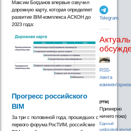
Максим Богданов впервые озвучил
дорожную карту, которая определяет
развитие BIM-комплекса АСКОН до
Telegram
2023 года:
Актуаль
обсужд
RSS-
лента
комментариев
Прогресс российского
[PTM]
BIM
Примерно
ничего пока)
За три с половиной года, прошедших с
Единый
первого форума РосТИМ, российские
цифровой конту