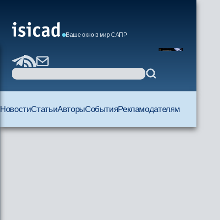
Ваше окно в мир САПР
Новости
Статьи
Авторы
События
Рекламодателям