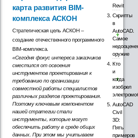
Revit
карта развития BIM-
Скрипты
комплекса АСКОН
в
Стратегическая цель АСКОН –
AutoCAD.
Самое
создание отечественного программного
недооцене
BIM-комплекса.
оружие
«Сегодня фокус интереса заказчиков
Кто
сместился от освоения
и
инструментов проектирования к
когда
требованию по организации
изобрел
совместной работы специалистов
электромо
различных разделов проектирования.
Поэтому ключевым компонентом
AutoCAD
нашей стратегии стали
Civil
инструменты, которые могут
3D:
обеспечить работу в среде общих
Пять
данных. При этом мы учитываем
примеров