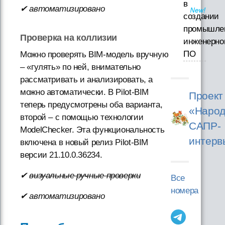
в
✔ автоматизировано
создании
промышле
Проверка на коллизии
инженерно
ПО
Можно проверять BIM-модель вручную
– «гулять» по ней, внимательно
рассматривать и анализировать, а
можно автоматически. В Pilot-BIM
Проект
теперь предусмотрены оба варианта,
«Народ
второй – с помощью технологии
САПР-
ModelChecker. Эта функциональность
интерв
включена в новый релиз Pilot-BIM
версии 21.10.0.36234.
✔
визуальные ручные проверки
Все
номера
✔ автоматизировано