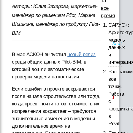
за
Авторы: Юлия Захарова, маркетинг-
все
менеджер по решениям Pilot, Марина
время
Шишкина, менеджер по продукту Pilot-
САРУС+:
Архитектур
BIM
модель
данных
В мае АСКОН выпустил
новый релиз
и
среды общих данных Pilot-BIM, в
интеграци
который вошли автоматические
Расставим
проверки модели на коллизии.
все
точки.
Если ошибки в проекте вскрываются
Работа
после начала строительства или тогда,
с
когда проект почти готов, стоимость их
координат
исправления возрастает – требуются
в
значительные изменения в модели и
Revit
дополнительное время на