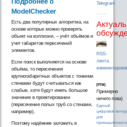
Подробнее о
Telegram
ModelChecker
Есть два популярных алгоритма, на
Актуаль
основе которых можно проверять
обсужд
объект на коллизии, – учёт объёмов и
учет габаритов пересечений
элементов.
RSS-
лента
Если поиск выполняется на основе
комментариев
объёма, то пересечения
крупногабаритных объектов с тонкими
стенками будут считываться как
[PTM]
слабые, хотя будут иметь большое
Примерно
значение в проектировании
ничего пока)
(пересечение полых труб со стенами,
Единый
например).
цифровой конту
для
Поэтому надёжнее заложить в
промышленности