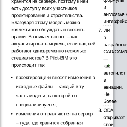
формулы
хранится на сервере, поэтому к ней
и
есть доступ у всех участников
англоязыч
проектирования и строительства.
интерфей
Благодаря этому модель можно
коллективно обсуждать и вносить
ИИ
правки. Возникает вопрос – как
в
актуализировать модель, если над ней
разработк
работают одновременно несколько
CAD/CAM/
специалистов? В Pilot-BIM это
—
происходит так:
как
автопилот
проектировщики вносят изменения в
в
исходные файлы – каждый в ту
авиации.
Не
часть модели, на которой он
более
специализируется;
ODA
изменения отправляются на сервер
открывает
– туда, где хранится собранная
свои