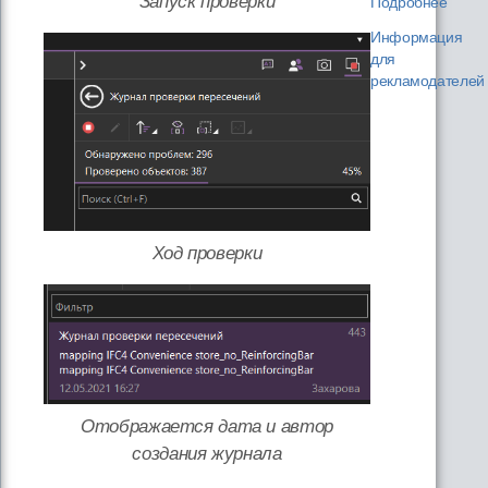
Запуск проверки
Подробнее
Информация
для
рекламодателей
Ход проверки
Отображается дата и автор
создания журнала