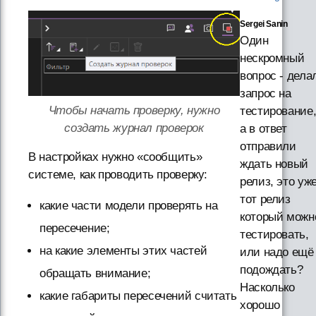
Sergei Sanin
Один
нескромный
вопрос - дела
запрос на
Чтобы начать проверку, нужно
тестирование
создать журнал проверок
а в ответ
отправили
В настройках нужно «сообщить»
ждать новый
системе, как проводить проверку:
релиз, это уж
тот релиз
какие части модели проверять на
который можн
пересечение;
тестировать,
на какие элементы этих частей
или надо ещё
подождать?
обращать внимание;
Насколько
какие габариты пересечений считать
хорошо