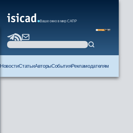
Ваше окно в мир САПР
Новости
Статьи
Авторы
События
Рекламодателям