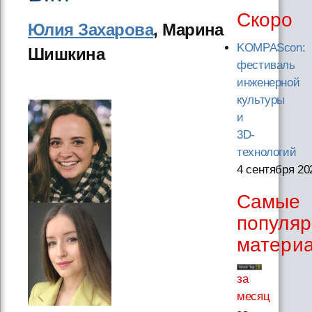
Скоро
Юлия Захарова
, Марина
KOMPAScon:
Шишкина
фестиваль
инженерной
культуры
и
3D-
технологий
4 сентября 20
Самые
популя
матери
за
месяц