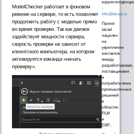
корреспонденци
ModelChecker работает в фоновом
-
info@isicad.ru
режиме на сервере, то есть позволяет
продолжить работу с моделью прямо
Проект
во время проверки. Так как движок
isicad
нацелен
задействует мощности сервера,
на
скорость проверки не зависит от
укрепление
клиентского компьютера, на котором
контактов
активируется команда «начать
между
разработчиками,
проверку».
поставщиками
и
потребителями
промышленных
решений
в
областях
PLM
и
ERP...