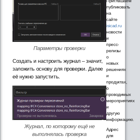
Приглашаем
публиковать
на
сайте
isicad.ru
новости
и
пресс-
Параметры проверки
релизы
о
Создать и настроить журнал – значит,
новых
заложить основу для проверки. Далее
решениях
и
её нужно запустить.
продуктах,
о
проводимых
мероприятиях
и
другую
информацию.
Журнал, по которому ещё не
Адрес
выполнялась проверка
для