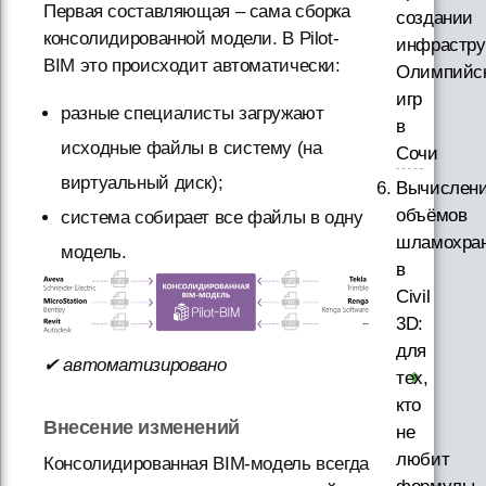
Первая составляющая – сама сборка
создании
консолидированной модели. В Pilot-
инфрастру
BIM это происходит автоматически:
Олимпийс
игр
разные специалисты загружают
в
исходные файлы в систему (на
Сочи
виртуальный диск);
Вычислен
объёмов
система собирает все файлы в одну
шламохра
модель.
в
Civil
3D:
для
✔ автоматизировано
тех,
кто
Внесение изменений
не
любит
Консолидированная BIM-модель всегда