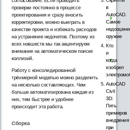
Скрипты
согласование. Если проводить
в
проверки постоянно в процессе
AutoCAD.
проектирования и сразу вносить
Самое
корректировки, можно выиграть в
недооцене
качестве проекта и избежать расходов
оружие
на устранение недочетов. Поэтому из
всех новшеств мы так акцентируем
Кто
внимание на автоматическом поиске
и
коллизий.
когда
изобрел
Работу с консолидированной
электромо
трёхмерной моделью можно разделить
AutoCAD
на несколько составляющих. Чем
Civil
больше автоматизирована каждая из
3D:
них, тем быстрее и удобнее
Пять
происходит эта работа.
примеров
внедрения
Сборка
при