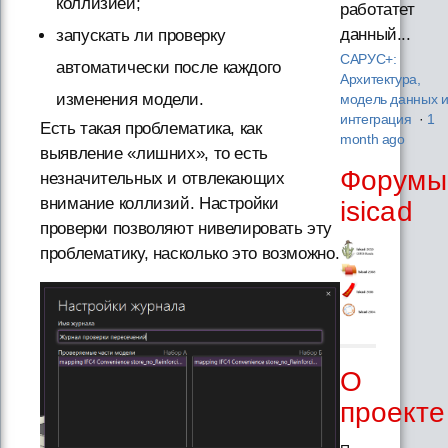
коллизией;
работатет
данный...
запускать ли проверку
САРУС+:
автоматически после каждого
Архитектура,
изменения модели.
модель данных 
интеграция
·
1
Есть такая проблематика, как
month ago
выявление «лишних», то есть
Форумы
незначительных и отвлекающих
внимание коллизий. Настройки
isicad
проверки позволяют нивелировать эту
проблематику, насколько это возможно.
О
проекте