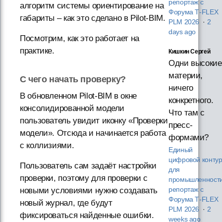
репортаж с
алгоритм системы ориентирование на
Форума T‑FLEX
габариты – как это сделано в Pilot-BIM.
PLM 2026
·
2
days ago
Посмотрим, как это работает на
практике.
Кишкин Сергей
Одни высокие
материи,
С чего начать проверку?
ничего
В обновленном Pilot-BIM в окне
конкретного.
консолидированной модели
Что там с
пользователь увидит иконку «Проверки
пресс-
модели». Отсюда и начинается работа
формами?
с коллизиями.
Единый
цифровой конту
Пользователь сам задаёт настройки
для
проверки, поэтому для проверки с
промышленности
новыми условиями нужно создавать
репортаж с
Форума T‑FLEX
новый журнал, где будут
PLM 2026
·
2
фиксироваться найденные ошибки.
weeks ago