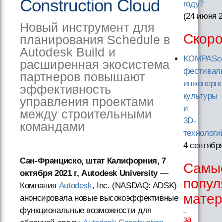
Construction Cloud
году?
(24 июня 
Новый инструмент для
Скор
планирования Schedule в
Autodesk Build и
KOMPASc
расширенная экосистема
фестивал
партнеров повышают
инженерн
эффективность
культуры
управления проектами
и
между строительными
3D-
командами
технологи
4 сентябр
Сан-Франциско, штат Калифорния, 7
Самы
октября 2021 г, Autodesk University
—
попу
Компания
Autodesk
, Inc. (NASDAQ: ADSK)
мате
анонсировала новые высокоэффективные
функциональные возможности для
за