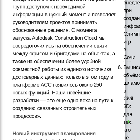
внедре
групп доступом к необходимой
при
информации в нужный момент и позволяет
созда
руководителям проектов принимать
инфра
обоснованные решения. С момента
Олимп
запуска Autodesk Construction Cloud мы
игр
сосредоточились на обеспечении связи
в
между офисом и бригадами на объектах, а
Сочи
также на обеспечении более удобной
Вычис
совместной работы из единого источника
объём
достоверных данных; только в этом году в
шламо
платформе ACC появилось около 250
в
новых функций. Наши новейшие
Civil
разработки — это еще одна веха на пути к
3D:
созданию связанных строительных
для
процессов».
тех,
кто
Новый инструмент планирования
не