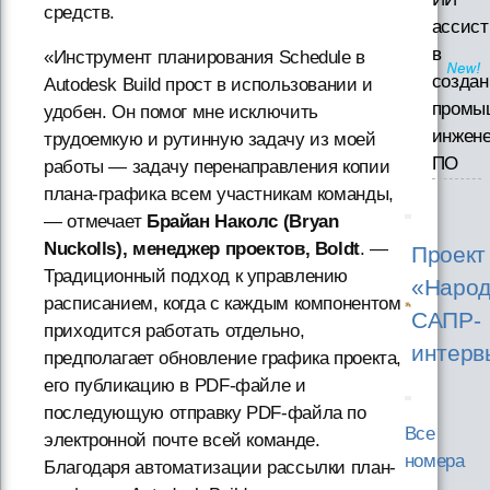
средств.
ассист
в
«Инструмент планирования Schedule в
созда
Autodesk Build прост в использовании и
промы
удобен. Он помог мне исключить
инжене
трудоемкую и рутинную задачу из моей
ПО
работы — задачу перенаправления копии
плана-графика всем участникам команды,
— отмечает
Брайан Наколс (Bryan
Nuckolls), менеджер проектов, Boldt
. —
Проект
Традиционный подход к управлению
«Народ
расписанием, когда с каждым компонентом
САПР-
приходится работать отдельно,
интерв
предполагает обновление графика проекта,
его публикацию в PDF-файле и
последующую отправку PDF-файла по
Все
электронной почте всей команде.
номера
Благодаря автоматизации рассылки план-