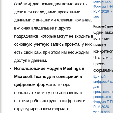
репортаж с
(хабами) дает командам возможность
Форума T‑F
PLM 2026
·
делиться последними проектными
ago
данными с внешними членами команды,
Кишкин Серге
включая владельцев и других
Одни выс
подрядчиков, которые могут не входить в
материи,
основную учетную запись проекта, у них
ничего
конкретног
есть свой хаб, при этом им необходим
Что там с
доступ к данным.
пресс-
Использование модуля Meetings в
формами
Microsoft Teams для совещаний в
Единый
цифровой к
цифровом формате:
теперь
для
промышленн
пользователи могут организовывать
репортаж с
встречи рабочих групп в цифровом и
Форума T‑F
PLM 2026
·
структурированном формате
weeks ago