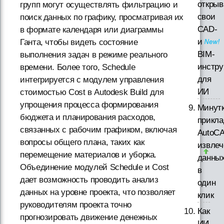
открыв
групп могут осуществлять фильтрацию и
свои
поиск данных по графику, просматривая их
CAD-
в формате календаря или диаграммы
и
Ганта, чтобы видеть состояние
BIM-
выполнения задач в режиме реального
инстр
времени. Более того, Schedule
для
интегрируется с модулем управления
ИИ
стоимостью Cost в Autodesk Build для
упрощения процесса формирования
Минут
бюджета и планирования расходов,
прикла
связанных с рабочим графиком, включая
AutoC
вопросы общего плана, таких как
извлеч
перемещение материалов и уборка.
данны
Объединение модулей Schedule и Cost
в
дает возможность проводить анализ
один
данных на уровне проекта, что позволяет
клик
руководителям проекта точно
Как
прогнозировать движение денежных
ИИ