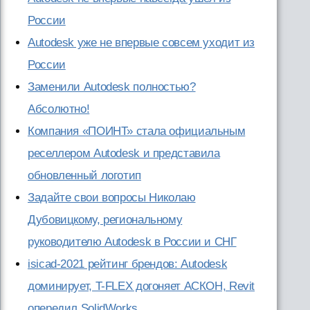
России
Autodesk уже не впервые совсем уходит из
России
Заменили Autodesk полностью?
Абсолютно!
Компания «ПОИНТ» стала официальным
реселлером Autodesk и представила
обновленный логотип
Задайте свои вопросы Николаю
Дубовицкому, региональному
руководителю Autodesk в России и СНГ
isicad-2021 рейтинг брендов: Autodesk
доминирует, T-FLEX догоняет АСКОН, Revit
опередил SolidWorks