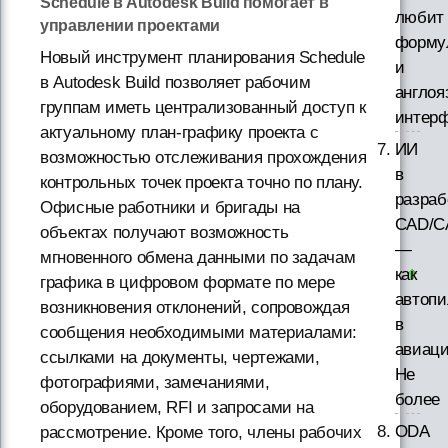
Schedule в Autodesk Build помогает в
любит
управлении проектами
форму
Новый инструмент планирования Schedule
и
в Autodesk Build позволяет рабочим
англо
группам иметь централизованный доступ к
интер
актуальному план-графику проекта с
ИИ
возможностью отслеживания прохождения
в
контрольных точек проекта точно по плану.
разраб
Офисные работники и бригады на
CAD/C
объектах получают возможность
—
мгновенного обмена данными по задачам
как
графика в цифровом формате по мере
автопи
возникновения отклонений, сопровождая
в
сообщения необходимыми материалами:
авиаци
ссылками на документы, чертежами,
Не
фотографиями, замечаниями,
более
оборудованием, RFI и запросами на
ODA
рассмотрение. Кроме того, члены рабочих