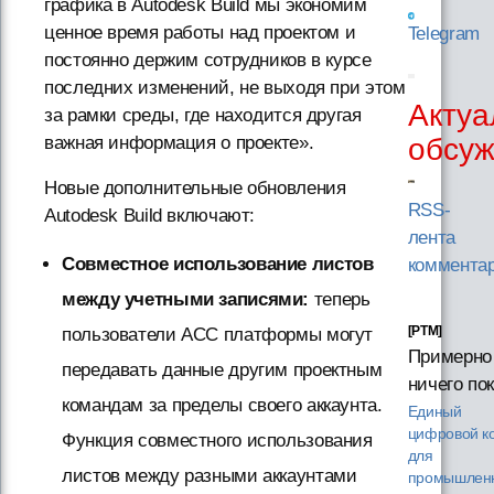
графика в Autodesk Build мы экономим
ценное время работы над проектом и
Telegram
постоянно держим сотрудников в курсе
последних изменений, не выходя при этом
Актуа
за рамки среды, где находится другая
обсу
важная информация о проекте».
Новые дополнительные обновления
RSS-
Autodesk Build включают:
лента
Совместное использование листов
коммента
между учетными записями:
теперь
[PTM]
пользователи ACC платформы могут
Примерно
передавать данные другим проектным
ничего пок
командам за пределы своего аккаунта.
Единый
цифровой к
Функция совместного использования
для
листов между разными аккаунтами
промышленн