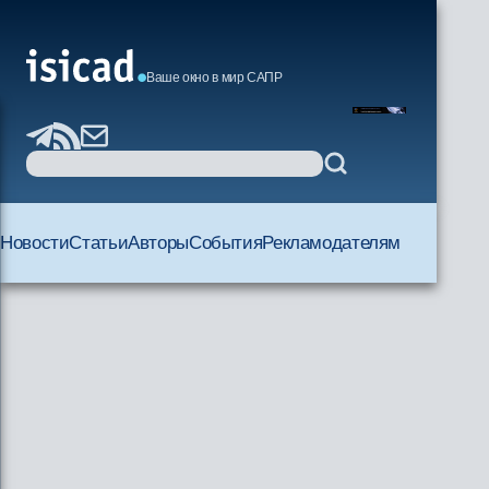
Ваше окно в мир САПР
Новости
Статьи
Авторы
События
Рекламодателям