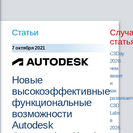
Статьи
Случ
стать
7 октября 2021
C3Day
2026:
чем
живет
Новые
и
высокоэффективные
как
развивает
функциональные
C3D
возможности
Labs
в
Autodesk
2026