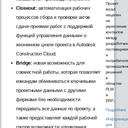
Проект
Closeout:
автоматизация рабочих
isicad
нацелен
процессов сбора и проверки актов
на
сдачи-приемки работ с поддержкой
укрепление
контактов
функций управления данными о
между
разработчик
жизненном цикле проекта в Autodesk
поставщика
Construction Cloud;
и
потребител
Bridge:
новая возможность для
промышлен
совместной работы, которая позволяет
решений
в
командам обмениваться ключевыми
областях
PLM
проектными данными с другими
и
фирмами без необходимости
ERP...
передавать все данные по проекту, а
Подробнее
также предоставляет каждой рабочей
Информаци
для
группе возможности управления