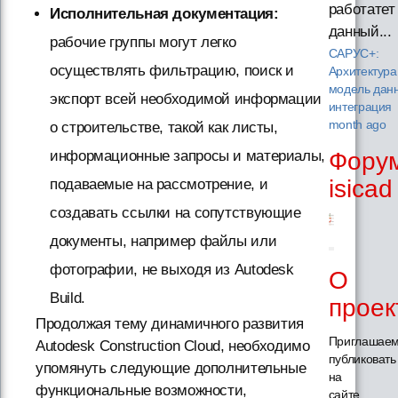
работатет
Исполнительная документация:
данный...
рабочие группы могут легко
САРУС+:
осуществлять фильтрацию, поиск и
Архитектура
модель дан
экспорт всей необходимой информации
интеграция
month ago
о строительстве, такой как листы,
Фору
информационные запросы и материалы,
isicad
подаваемые на рассмотрение, и
создавать ссылки на сопутствующие
документы, например файлы или
фотографии, не выходя из Autodesk
О
Build.
проек
Продолжая тему динамичного развития
Приглашае
Autodesk Construction Cloud, необходимо
публиковать
упомянуть следующие дополнительные
на
функциональные возможности,
сайте