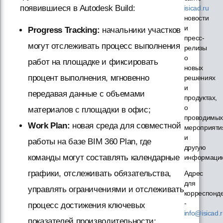
появившиеся в Autodesk Build:
isicad.ru
новости
и
Progress Tracking:
начальники участков
пресс-
могут отслеживать процесс выполнения
релизы
о
работ на площадке и фиксировать
новых
процент выполнения, мгновенно
решениях
и
передавая данные с объемами
продуктах,
о
материалов с площадки в офис;
проводимы
Work Plan:
новая среда для совместной
мероприяти
и
работы на базе BIM 360 Plan, где
другую
команды могут составлять календарные
информаци
графики, отслеживать обязательства,
Адрес
для
управлять ограничениями и отслеживать
корреспонд
-
процесс достижения ключевых
info@isicad.
показателей производительности;