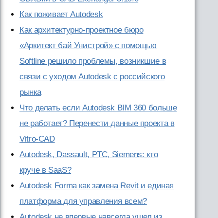
Как поживает Autodesk
Как архитектурно-проектное бюро
«Аркитект бай Унистрой» с помощью
Softline решило проблемы, возникшие в
связи с уходом Autodesk с российского
рынка
Что делать если Autodesk BIM 360 больше
не работает? Перенести данные проекта в
Vitro-CAD
Autodesk, Dassault, PTC, Siemens: кто
круче в SaaS?
Autodesk Forma как замена Revit и единая
платформа для управления всем?
Autodesk не впервые навсегда ушел из