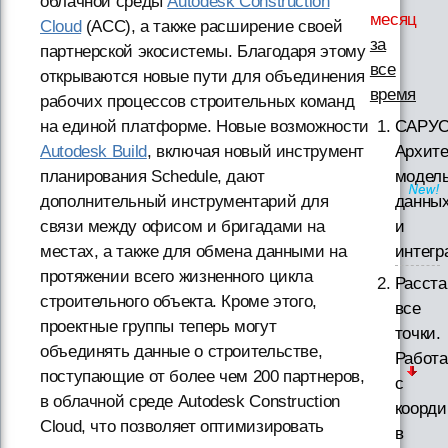
облачной среды
Autodesk Construction
месяц
Cloud
(ACC), а также расширение своей
за
партнерской экосистемы. Благодаря этому
все
открываются новые пути для объединения
время
рабочих процессов строительных команд
на единой платформе. Новые возможности
САРУС
Autodesk Build
, включая новый инструмент
Архите
планирования Schedule, дают
модел
дополнительный инструментарий для
данны
связи между офисом и бригадами на
и
местах, а также для обмена данными на
интегр
протяжении всего жизненного цикла
Расст
строительного объекта. Кроме этого,
все
проектные группы теперь могут
точки.
объединять данные о строительстве,
Работа
поступающие от более чем 200 партнеров,
с
в облачной среде Autodesk Construction
коорд
Cloud, что позволяет оптимизировать
в