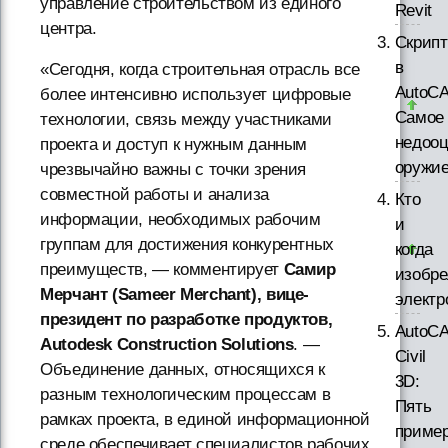
управление строительством из единого
Revit
центра.
Скрип
в
«Сегодня, когда строительная отрасль все
AutoC
более интенсивно использует цифровые
Самое
технологии, связь между участниками
недооц
проекта и доступ к нужным данным
оружи
чрезвычайно важны с точки зрения
совместной работы и анализа
Кто
информации, необходимых рабочим
и
группам для достижения конкурентных
когда
преимуществ, — комментирует
Самир
изобре
Мерчант (Sameer Merchant), вице-
элект
президент по разработке продуктов,
AutoC
Autodesk Construction Solutions
. —
Civil
Объединение данных, относящихся к
3D:
разным технологическим процессам в
Пять
рамках проекта, в единой информационной
приме
среде обеспечивает специалистов рабочих