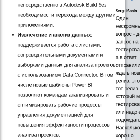
непосредственно в Autodesk Build без
Sergei Sanin
необходимости перехода между другими
Один
приложениями.
нескромн
вопрос - 
Извлечение и анализ данных:
запрос на
поддерживается работа с листами,
тестирова
сопроводительными документами и
а в ответ
выборками данных для анализа проектов
отправил
ждать но
с использованием Data Connector. В том
релиз, эт
числе новые шаблоны Power BI
тот релиз
позволяют командам анализировать и
который 
тестирова
оптимизировать рабочие процессы
или надо
управления документацией для
подождат
повышения эффективности процессов
Насколько
анализа проектов.
хорошо