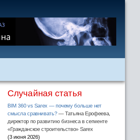
Случайная статья
BIM 360 vs Sarex — почему больше нет
смысла сравнивать?
— Татьяна Ерофеева,
директор по развитию бизнеса в сегменте
«Гражданское строительство» Sarex
(3 июня 2026
)