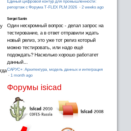
Единый цифровой контур для промышленности:
репортаж с Форума T‑FLEX PLM 2026
·
2 weeks ago
Sergei Sanin
Один нескромный вопрос - делал запрос на
зу
тестирование, а в ответ отправили ждать
новый релиз, это уже тот релиз который
можно тестировать, или надо ещё
подождать? Насколько хорошо работатет
данный...
САРУС+: Архитектура, модель данных и интеграция
гда
·
1 month ago
Форумы isicad