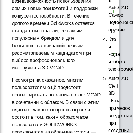
в
важна возможность использования
AutoCAD.
самых новых технологий и поддержки
Самое
конкурентоспособности. В течение
недооцене
долгого времени Solidworks остается
оружие
стандартом отрасли, её самым
популярным брендом и для
Кто
большинства компаний первым
и
рассматриваемым кандидатом при
когда
выборе профессионального
изобрел
инструмента 3D MCAD.
электромо
AutoCAD
Несмотря на сказанное, многим
Civil
пользователям ещё предстоит
3D:
протестировать потенциал этого MCAD
Пять
в сочетании с облаком. В связи с этим
примеров
один из главных вопросов отрасли
внедрения
состоит в том, каким образом все
при
пользователи SOLIDWORKS
создании
переключатся на облачные услуги —