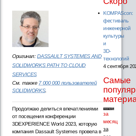
Скоро
KOMPAScon:
фестиваль
инженерной
культуры
и
3D-
Оригинал:
DASSAULT SYSTEMES AND
технологий
SOLIDWORKS PATH TO CLOUD
4 сентября 20
SERVICES
Самые
См. также
7 000 000 пользователей
популя
SOLIDWORKS
.
матери
Продолжаю делиться впечатлениями
за
от посещения конференции
месяц
3DEXPERIENCE World 2023, которую
за
компания Dassault Systemes провела в