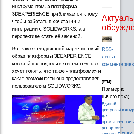
инструментом, а платформа
3DEXPERIENCE приближается к тому,
Актуаль
чтобы работать в сочетании и
обсужд
интеграции с SOLIDWORKS, а в
перспективе стать её заменой.
Вот каков сегодняшний маркетинговый
RSS-
образ платформы 3DEXPERIENCE,
лента
который преподносится всем тем, кто
комментариев
хочет понять, что такое «платформа» и
какие возможности она предоставляет
[PTM]
пользователям SOLIDWORKS.
Примерно
ничего пока)
Единый
цифровой конту
для
промышленности
репортаж с
Форума T‑FLEX