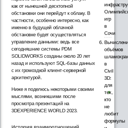
инфрастру
как от нынешней десктопной
Олимпийс
обстановки они перейдут к облаку. В
игр
частности, особенно интересно, как
в
именно в будущей облачной
Сочи
обстановке будет осуществляться
управление данными: ведь все
Вычислен
сегодняшние системы PDM
объёмов
SOLIDWORKS созданы около 20 лет
шламохра
назад и используют SQL-базы данных
в
с их громоздкой клиент-серверной
Civil
архитектурой.
3D:
для
Ниже я поделюсь некоторыми своими
тех,
мыслями, возникшими после
кто
просмотра презентаций на
не
3DEXPERIENCE WORLD 2023.
любит
формулы
История взаимоотношений