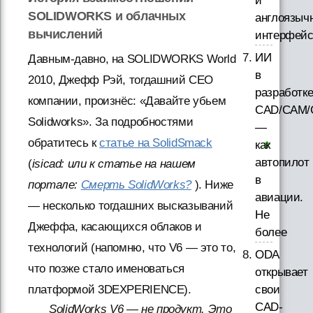
и
SOLIDWORKS и облачных
англоязыч
вычислений
интерфей
ИИ
Давным-давно, на SOLIDWORKS World
в
2010, Джефф Рэй, тогдашний СЕО
разработк
компании, произнёс: «Давайте убьем
CAD/CAM/
Solidworks». За подробностями
—
обратитесь к
статье на SolidSmack
как
автопилот
(
isicad: или к статье на нашем
в
портале:
Смерть SolidWorks?
). Ниже
авиации.
— несколько тогдашних высказываний
Не
Джеффа, касающихся облаков и
более
технологий (напомню, что V6 — это то,
ODA
что позже стало именоваться
открывает
свои
платформой 3DEXPERIENCE).
CAD-
SolidWorks V6 — не продукт. Это