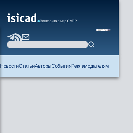
Ваше окно в мир САПР
Новости
Статьи
Авторы
События
Рекламодателям