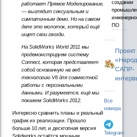
создании
работает Прямое Моделирование,
промышле
— выглядит сексуальным и
инженерно
симпатичным демо. Но на самом
ПО
деле это молоток, который ещё
ищет свои гвозди.
На SolidWorks World 2011 мы
Проект
продемонстрируем систему
«Народ
Connect, которая представляет
САПР-
собой основанную на веб
интерв
технологию V6 для совместной
работы с персональными
данными. И разумеется, ещё мы
покажем SolidWorks 2012.
Все
номера
Интересно сравнить планы и реальный
график их реализации. Прошло
больше 10 лет, и десктопная версия
Telegram
Solidworks остаётся мощным