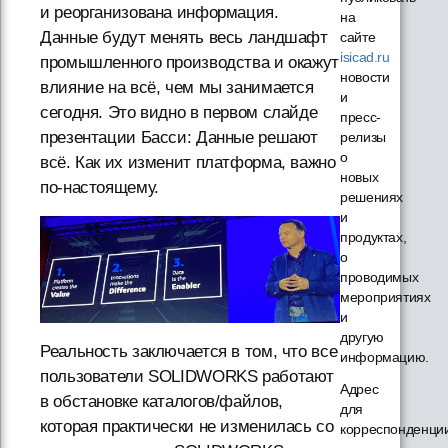
и реорганизована информация.
на
Данные будут менять весь ландшафт
сайте
isicad.ru
промышленного производства и окажут
новости
влияние на всё, чем мы занимается
и
сегодня. Это видно в первом слайде
пресс-
презентации Басси: Данные решают
релизы
о
всё. Как их изменит платформа, важно
новых
по-настоящему.
решениях
и
продуктах,
о
проводимых
мероприятиях
и
другую
Реальность заключается в том, что все
информацию.
пользователи SOLIDWORKS работают
Адрес
в обстановке каталогов/файлов,
для
которая практически не изменилась со
корреспонденци