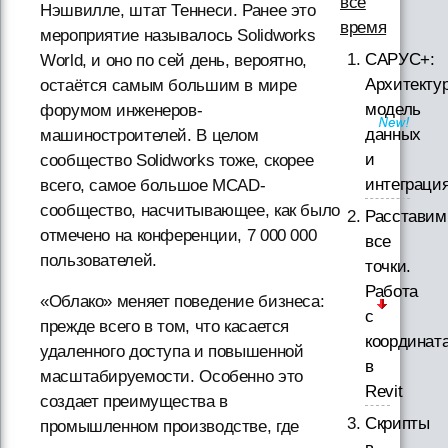
все
Нэшвилле, штат Теннеси. Ранее это
время
мероприятие называлось Solidworks
САРУС+:
World, и оно по сей день, вероятно,
Архитектур
остаётся самым большим в мире
модель
форумом инженеров-
данных
машиностроителей. В целом
и
сообщество Solidworks тоже, скорее
интеграци
всего, самое большое MCAD-
сообщество, насчитывающее, как было
Расставим
отмечено на конференции, 7 000 000
все
пользователей.
точки.
Работа
«Облако» меняет поведение бизнеса:
с
прежде всего в том, что касается
координат
удаленного доступа и повышенной
в
масштабируемости. Особенно это
Revit
создает преимущества в
Скрипты
промышленном производстве, где