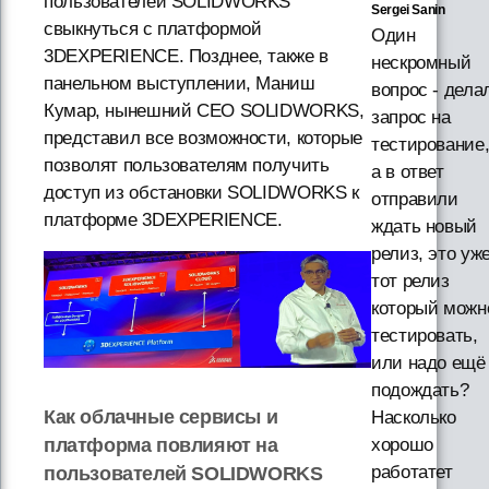
пользователей SOLIDWORKS
Sergei Sanin
свыкнуться с платформой
Один
3DEXPERIENCE. Позднее, также в
нескромный
панельном выступлении, Маниш
вопрос - дела
Кумар, нынешний CEO SOLIDWORKS,
запрос на
представил все возможности, которые
тестирование
позволят пользователям получить
а в ответ
доступ из обстановки SOLIDWORKS к
отправили
платформе 3DEXPERIENCE.
ждать новый
релиз, это уж
тот релиз
который можн
тестировать,
или надо ещё
подождать?
Как облачные сервисы и
Насколько
платформа повлияют на
хорошо
работатет
пользователей SOLIDWORKS