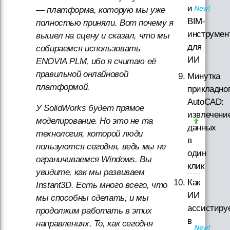
и
— платформа, которую мы уже
BIM-
полностью приняли. Вот почему я
инструмен
вышел на сцену и сказал, что мы
для
собираемся использовать
ИИ
ENOVIA PLM, ибо я считаю её
правильной онлайновой
Минутка
платформой.
прикладно
AutoCAD:
У SolidWorks будет прямое
извлечени
моделирование. Но это не та
данных
технология, которой люди
в
пользуются сегодня, ведь мы не
один
ограничиваемся Windows. Вы
клик
увидите, как мы развиваем
Как
Instant3D. Есть много всего, что
ИИ
мы способны сделать, и мы
ассистиру
продолжим работать в этих
в
направлениях. То, как сегодня