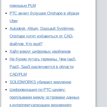
помощью PLM
PTC видит будущее Onshape в образе
Uber
Autodesk, Altium, Dassault Systèmes,
Onshape хотят избавиться от CAD-
файлов. Кто ещё?
Хайп вокруг цифровых двойников
Не будем путать термины. Чем IaaS,
PaaS, SaaS различаются в области
CAD/PLM
SOLIDWORKS убивают медленно
Цифровизация по PTC-шному:
проплываем между островами данных
к интеллектуализации жизненного