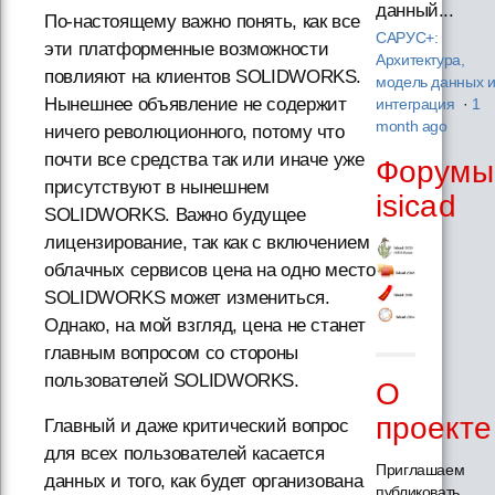
данный...
По-настоящему важно понять, как все
САРУС+:
эти платформенные возможности
Архитектура,
повлияют на клиентов SOLIDWORKS.
модель данных 
Нынешнее объявление не содержит
интеграция
·
1
month ago
ничего революционного, потому что
почти все средства так или иначе уже
Форумы
присутствуют в нынешнем
isicad
SOLIDWORKS. Важно будущее
лицензирование, так как с включением
облачных сервисов цена на одно место
SOLIDWORKS может измениться.
Однако, на мой взгляд, цена не станет
главным вопросом со стороны
пользователей SOLIDWORKS.
О
проекте
Главный и даже критический вопрос
для всех пользователей касается
Приглашаем
данных и того, как будет организована
публиковать