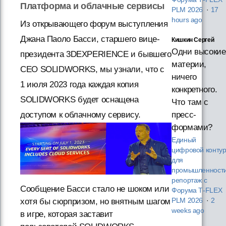
Платформа и облачные сервисы
PLM 2026
·
17
hours ago
Из открывающего форум выступления
Джана Паоло Басси, старшего вице-
Кишкин Сергей
Одни высокие
президента 3DEXPERIENCE и бывшего
материи,
CEO SOLIDWORKS, мы узнали, что с
ничего
1 июля 2023 года каждая копия
конкретного.
SOLIDWORKS будет оснащена
Что там с
пресс-
доступом к облачному сервису.
формами?
Единый
цифровой конту
для
промышленности
репортаж с
Сообщение Басси стало не шоком или
Форума T‑FLEX
хотя бы сюрпризом, но внятным шагом
PLM 2026
·
2
weeks ago
в игре, которая заставит