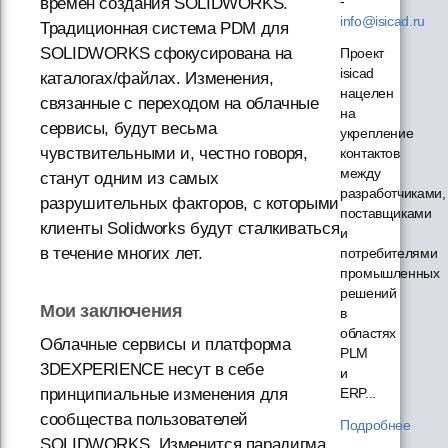
-
времен создания SOLIDWORKS.
info@isicad.ru
Традиционная система PDM для
SOLIDWORKS сфокусирована на
Проект
isicad
каталогах/файлах. Изменения,
нацелен
связанные с переходом на облачные
на
сервисы, будут весьма
укрепление
чувствительными и, честно говоря,
контактов
между
станут одним из самых
разработчиками,
разрушительных факторов, с которыми
поставщиками
клиенты Solidworks будут сталкиваться
и
в течение многих лет.
потребителями
промышленных
решений
Мои заключения
в
областях
Облачные сервисы и платформа
PLM
3DEXPERIENCE несут в себе
и
принципиальные изменения для
ERP...
сообщества пользователей
Подробнее
SOLIDWORKS. Изменится парадигма