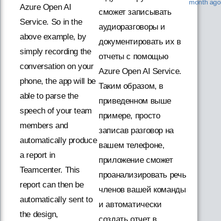
month ago
Azure Open AI
сможет записывать
Service. So in the
аудиоразговоры и
above example, by
документировать их в
simply recording the
отчеты с помощью
conversation on your
Azure Open AI Service.
phone, the app will be
Таким образом, в
able to parse the
приведенном выше
speech of your team
примере, просто
members and
записав разговор на
automatically produce
вашем телефоне,
a report in
приложение сможет
Teamcenter. This
проанализировать речь
report can then be
членов вашей команды
automatically sent to
и автоматически
the design,
создать отчет в