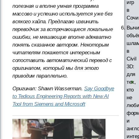
игр
полезная и вполне умная программа
в
массово и успешно используется уже без
Сочи
всякого хайпа. Предлагаю извинить
Вычи
переводчик за встречающиеся локальные
объё
ошибки, не мешающие вполне адекватно
шлам
понять сказанное автором. Некоторым
в
читателям покажется интересным
Civil
сопоставить автоматический перевод с
3D:
оригиналом, который мы для этого
для
приводим параллельно.
тех,
Оригинал: Shawn Wasserman.
Say Goodbye
кто
to Tedious Engineering Reports with New AI
не
Tool from Siemens and Microsoft
люби
фор
и
англ
инте