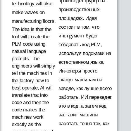
произведет фурор на
technology will also
производственных
make waves on
площадках. Идея
manufacturing floors.
состоит в том, что
The idea is that the
инструмент будет
tool will create the
PLM code using
создавать код PLM,
natural language
используя подсказки на
prompts. The
естественном языке.
engineers will simply
Инженеры просто
tell the machines in
скажут машинам на
the factory how to
best operate, AI will
заводе, как лучше всего
translate that into
работать, ИИ переведет
code and then the
это в код, а затем код
code makes the
заставит машины
machines work
работать точно так, как
exactly as the