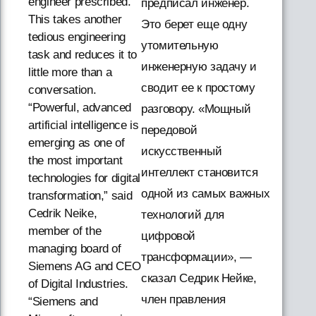
engineer prescribed.
предписал инженер.
This takes another
Это берет еще одну
tedious engineering
утомительную
task and reduces it to
инженерную задачу и
little more than a
сводит ее к простому
conversation.
“Powerful, advanced
разговору. «Мощный
artificial intelligence is
передовой
emerging as one of
искусственный
the most important
интеллект становится
technologies for digital
одной из самых важных
transformation,” said
Cedrik Neike,
технологий для
member of the
цифровой
managing board of
трансформации», —
Siemens AG and CEO
сказал Седрик Нейке,
of Digital Industries.
член правления
“Siemens and