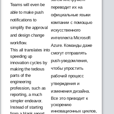
Teams will even be
переводит их на
able to make push
официальные языки
notifications to
компании с помощью
simplify the approval
искусственного
and design change
интеллекта Microsoft
workflow.
Azure. Команды даже
This all translates into
смогут отправлять
speeding up
push-уведомления,
innovation cycles by
чтобы упростить
making the tedious
parts of the
рабочий процесс
engineering
утверждения и
profession, such as
изменения дизайна.
reporting, a much
Все это приводит к
simpler endeavor.
ускорению
Instead of starting
инновационных циклов,
from a blank report