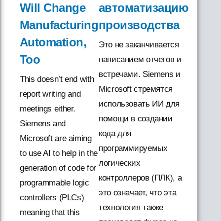
Will Change
автоматизацию
Manufacturing
производства
Automation,
Это не заканчивается
Too
написанием отчетов и
встречами. Siemens и
This doesn’t end with
Microsoft стремятся
report writing and
использовать ИИ для
meetings either.
помощи в создании
Siemens and
кода для
Microsoft are aiming
программируемых
to use AI to help in the
логических
generation of code for
контроллеров (ПЛК), а
programmable logic
это означает, что эта
controllers (PLCs)
технология также
meaning that this