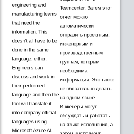
engineering and
Teamcenter. Затем этот
manufacturing teams
отчет можно
that need the
автоматически
information. This
отправить проектным,
doesn’t all have to be
инженерным и
done in the same
производственным
language, either.
группам, которым
Engineers can
необходима
discuss and work in
информация. Это также
their performed
не обязательно делать
language and then the
на одном языке.
tool will translate it
Инженеры могут
into company official
обсуждать и работать
languages using
на языке исполнения, а
Microsoft Azure AI.
затем инструмент