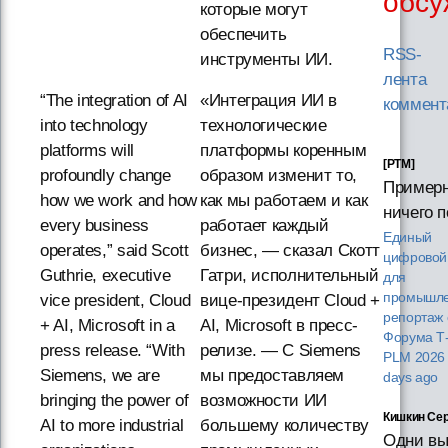
обсу
которые могут
обеспечить
RSS-
инструменты ИИ.
лента
“The integration of AI
«Интеграция ИИ в
коммент
into technology
технологические
platforms will
платформы коренным
[PTM]
profoundly change
образом изменит то,
Пример
how we work and how
как мы работаем и как
ничего п
every business
работает каждый
Единый
operates,” said Scott
бизнес, — сказал Скотт
цифровой
Guthrie, executive
Гатри, исполнительный
для
промышле
vice president, Cloud
вице-президент Cloud +
репортаж 
+ AI, Microsoft in a
AI, Microsoft в пресс-
Форума T
press release. “With
релизе. — С Siemens
PLM 202
Siemens, we are
мы предоставляем
days ago
bringing the power of
возможности ИИ
Кишкин Сер
AI to more industrial
большему количеству
Одни вы