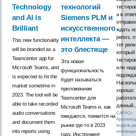
Technology
технологий
тестиро
а в отве
and AI is
Siemens PLM и
отправи
Brilliant
искусственного
ждать н
релиз, э
интеллекта —
This new functionality
тот рели
это блестяще
will be branded as a
который
Teamcenter app for
тестиро
Эта новая
Microsoft Teams, and
или над
функциональность
подожда
is expected to hit the
будет называться
Насколь
market sometime in
приложением
хорошо
2023. The tool will be
Teamcenter для
работат
able to take recorded
данный..
Microsoft Teams и, как
audio conversations
САРУС+:
ожидается, появится на
Архитекту
and document them
рынке где-то в 2023
модель д
into reports using
интеграц
году. Инструмент