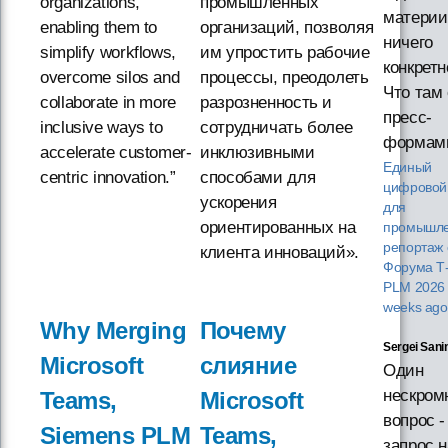
organizations,
промышленных
материи
enabling them to
организаций, позволяя
ничего
simplify workflows,
им упростить рабочие
конкретн
overcome silos and
процессы, преодолеть
Что там 
collaborate in more
разрозненность и
пресс-
inclusive ways to
сотрудничать более
формам
accelerate customer-
инклюзивными
Единый
centric innovation.”
способами для
цифровой
ускорения
для
ориентированных на
промышле
репортаж 
клиента инноваций».
Форума T
PLM 202
weeks ago
Why Merging
Почему
Sergei Sani
Microsoft
слияние
Один
нескром
Teams,
Microsoft
вопрос -
Siemens PLM
Teams,
запрос н