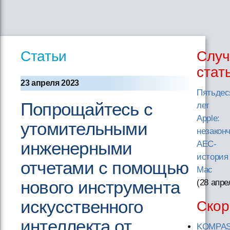
Статьи
Случ
стат
23 апреля 2023
Пятьдес
Попрощайтесь с
лет
Apple:
утомительными
незакон
инженерными
AEC-
история
отчетами с помощью
Mac
нового инструмента
(28 апре
искусственного
Скор
интеллекта от
KOMPAS