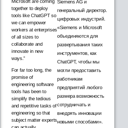
Microsoft are coming
Siemens AG и
together to deploy
генеральный директор.
tools like ChatGPT so
цифровых индустрий.
we can empower
«Siemens и Microsoft
workers at enterprises
объединяются для
of all sizes to
collaborate and
развертывания таких
innovate in new
инструментов, как
ways.”
ChatGPT, чтобы мы
For far too long, the
могли предоставить
promise of
работникам
engineering software
предприятий любого
tools has been to
размера возможность
simplify the tedious
сотрудничать и
and repetitive tasks of
engineering so that
внедрять инновации
subject matter experts
новыми способами».
can actually