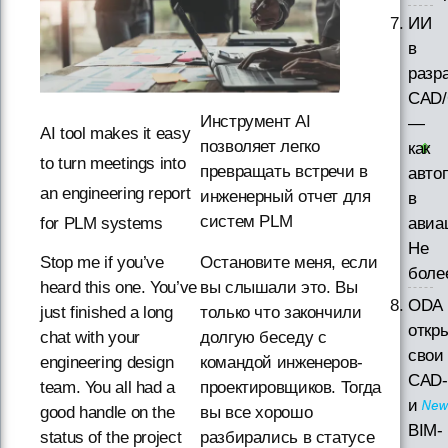
ИИ
в
разр
CAD/
Инструмент AI
—
AI tool makes it easy
позволяет легко
как
to turn meetings into
превращать встречи в
авто
an engineering report
инженерный отчет для
в
систем PLM
for PLM systems
авиа
Не
Stop me if you’ve
Остановите меня, если
боле
heard this one. You’ve
вы слышали это. Вы
ODA
just finished a long
только что закончили
откр
chat with your
долгую беседу с
свои
engineering design
командой инженеров-
CAD-
team. You all had a
проектировщиков. Тогда
и
good handle on the
вы все хорошо
BIM-
status of the project
разбирались в статусе