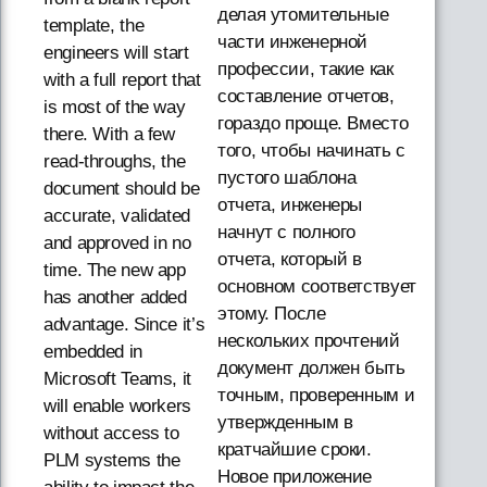
делая утомительные
template, the
части инженерной
engineers will start
профессии, такие как
with a full report that
составление отчетов,
is most of the way
гораздо проще. Вместо
there. With a few
того, чтобы начинать с
read-throughs, the
пустого шаблона
document should be
отчета, инженеры
accurate, validated
начнут с полного
and approved in no
отчета, который в
time. The new app
основном соответствует
has another added
этому. После
advantage. Since it’s
нескольких прочтений
embedded in
документ должен быть
Microsoft Teams, it
точным, проверенным и
will enable workers
утвержденным в
without access to
кратчайшие сроки.
PLM systems the
Новое приложение