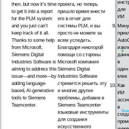
инст
then, but now it’s time
проекта, но теперь
для
to get it into a report
пришло время внести
ИИ
for the PLM system
его в отчет для
and you just can’t
системы PLM, и вы
Мину
keep track of it all.
просто не можете за
прик
Thanks to some help
всем уследить.
Auto
from Microsoft,
Благодаря некоторой
извл
Siemens Digital
помощи со стороны
данн
Industries Software is
Microsoft компания
в
aiming to address this
Siemens Digital
один
issue—and more—by
Industries Software
клик
adding language-
стремится решить эту
Как
based, AI-generative
и многие другие
ИИ
tools to Siemens
проблемы, добавив в
асси
Teamcenter.
Siemens Teamcenter
в
языковые инструменты
созд
для создания
пром
искусственного
инже