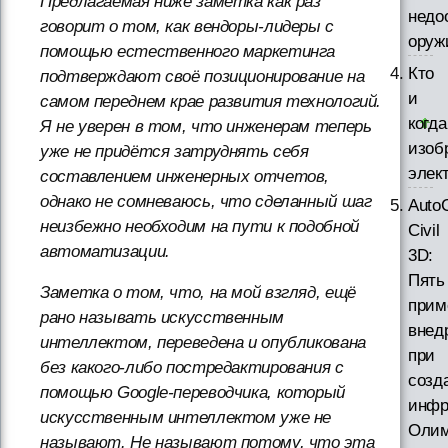
Предлагаемая ниже заметка как раз
недо
говорит о том, как вендоры-лидеры с
оруж
помощью естественного маркетинга
Кто
подтверждают своё позиционирование на
и
самом переднем крае развития технологий.
когда
Я не уверен в том, что инженерам теперь
изоб
уже не придётся затруднять себя
элек
составлением инженерных отчетов,
однако не сомневаюсь, что сделанный шаг
Auto
неизбежно необходим на пути к подобной
Civil
автоматизации.
3D:
Пять
Заметка о том, что, на мой взгляд, ещё
прим
рано называть искусственным
внед
интеллектом, переведена и опубликована
при
без какого-либо постредактирования с
созд
помощью Google-переводчика, который
инфр
искусственным интеллектом уже не
Олим
называют. Не называют потому, что эта