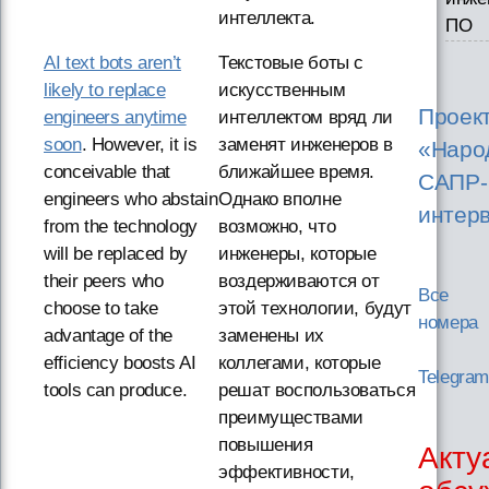
интеллекта.
ПО
AI text bots aren’t
Текстовые боты с
likely to replace
искусственным
Проек
engineers anytime
интеллектом вряд ли
soon
. However, it is
заменят инженеров в
«Наро
conceivable that
ближайшее время.
САПР-
engineers who abstain
Однако вполне
интер
from the technology
возможно, что
will be replaced by
инженеры, которые
their peers who
воздерживаются от
Все
choose to take
этой технологии, будут
номера
advantage of the
заменены их
efficiency boosts AI
коллегами, которые
Telegra
tools can produce.
решат воспользоваться
преимуществами
повышения
Акту
эффективности,