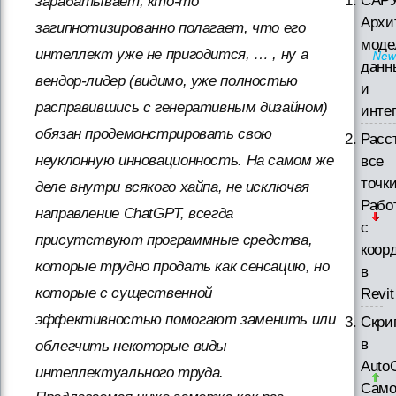
САРУ
зарабатывает, кто-то
Архи
загипнотизированно полагает, что его
моде
интеллект уже не пригодится, … , ну а
данн
вендор-лидер (видимо, уже полностью
и
расправившись с генеративным дизайном)
инте
обязан продемонстрировать свою
Расс
неуклонную инновационность. На самом же
все
точки
деле внутри всякого хайпа, не исключая
Рабо
направление ChatGPT, всегда
с
присутствуют программные средства,
коор
которые трудно продать как сенсацию, но
в
которые с существенной
Revit
эффективностью помогают заменить или
Скри
в
облегчить некоторые виды
Auto
интеллектуального труда.
Само