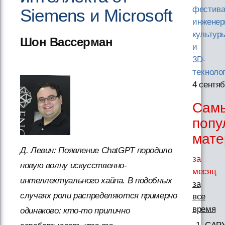
фестив
Siemens и Microsoft
инженер
культур
Шон Вассерман
и
3D-
техноло
4 сентяб
Сам
попу
мат
Д. Левин: Появление ChatGPT породило
за
новую волну искусственно-
месяц
интеллектуального хайпа. В подобных
за
случаях роли распределяются примерно
все
время
одинаково: кто-то прилично