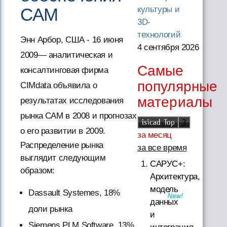
CAM
культуры и
3D-
технологий
Энн Арбор, США - 16 июня
4 сентября 2026
2009— аналитическая и
Самые
консалтинговая фирма
популярные
CIMdata объявила о
материалы
результатах исследования
рынка CAM в 2008 и прогнозах
о его развитии в 2009.
за месяц
Распределение рынка
за все время
выглядит следующим
САРУС+:
образом:
Архитектура,
модель
Dassault Systemes, 18%
данных
доли рынка
и
Siemens PLM Software, 13%