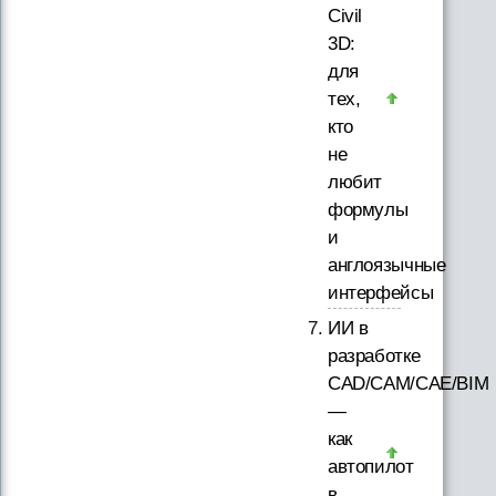
Civil
3D:
для
тех,
кто
не
любит
формулы
и
англоязычные
интерфейсы
ИИ в
разработке
CAD/CAM/CAE/BIM
—
как
автопилот
в