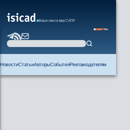
Ваше окно в мир САПР
Новости
Статьи
Авторы
События
Рекламодателям