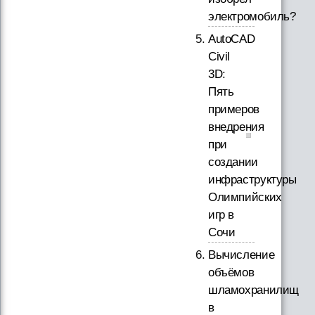
электромобиль?
AutoCAD
Civil
3D:
Пять
примеров
внедрения
при
создании
инфраструктуры
Олимпийских
игр в
Сочи
Вычисление
объёмов
шламохранилищ
в