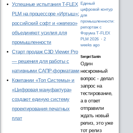
Единый
Успешные испытания T-FLEX
цифровой контур
PLM на процессоре «Иртыш»:
для
промышленности:
российский софт и «железо»
репортаж с
объединяют усилия для
Форума T‑FLEX
PLM 2026
·
2
промышленности
weeks ago
Старт продаж C3D Viewer Pro
Sergei Sanin
— решения для работы с
Один
нативными САПР-форматами
нескромный
вопрос - делал
Компании «Топ Системы» и
запрос на
«Цифровая мануфактура»
тестирование,
создают единую систему
а в ответ
отправили
проектирования печатных
ждать новый
плат
релиз, это уже
тот релиз