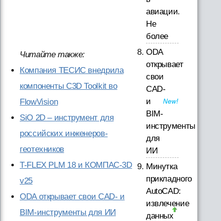
авиации.
Не
более
ODA
Читайте также:
открывает
Компания ТЕСИС внедрила
свои
компоненты C3D Toolkit во
CAD-
и
FlowVision
BIM-
SiO 2D – инструмент для
инструменты
российских инженеров-
для
геотехников
ИИ
T-FLEX PLM 18 и КОМПАС-3D
Минутка
прикладного
v25
AutoCAD:
ODA открывает свои CAD- и
извлечение
BIM-инструменты для ИИ
данных