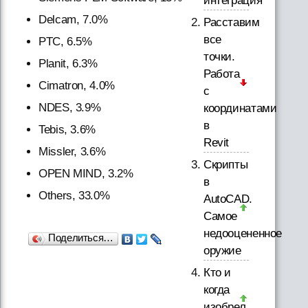
интеграция
Delcam, 7.0%
Расставим
все
PTC, 6.5%
точки.
Planit, 6.3%
Работа
Cimatron, 4.0%
с
NDES, 3.9%
координатами
в
Tebis, 3.6%
Revit
Missler, 3.6%
Скрипты
OPEN MIND, 3.2%
в
Others, 33.0%
AutoCAD.
Самое
недооцененное
Поделиться…
оружие
Кто и
когда
изобрел