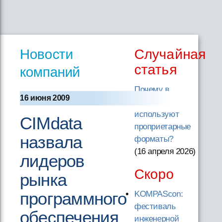
Новости
Случайная
статья
компаний
Почему в
16 июня 2009
САПР
используют
CIMdata
проприетарные
назвала
форматы?
(16 апреля 2026
)
лидеров
Скоро
рынка
программного
KOMPAScon:
фестиваль
обеспечения
инженерной