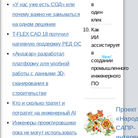
«У нас уже есть СОД» или
в
один
почему важно не замыкаться
клик
на одном решении
Как
T-FLEX CAD 18 получил
ИИ
нативную поддержку РЕД ОС
ассистирует
в
«Андагар» разработал
создании
платформу для удобной
промышленного
работы с данными 3D-
инженерного
сканирования в
ПО
строительстве
Кто и сколько тратит и
Проект
потратит на инженерный AI
«Народ
Инженеры-проектировщики
САПР-
пока не могут использовать
интерв