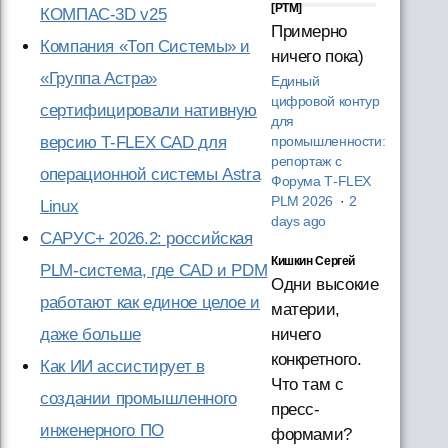
[PTM]
КОМПАС-3D v25
Примерно
Компания «Топ Системы» и
ничего пока)
«Группа Астра»
Единый
цифровой контур
сертифицировали нативную
для
версию T-FLEX CAD для
промышленности:
репортаж с
операционной системы Astra
Форума T‑FLEX
PLM 2026
·
2
Linux
days ago
САРУС+ 2026.2: российская
Кишкин Сергей
PLM-система, где CAD и PDM
Одни высокие
работают как единое целое и
материи,
ничего
даже больше
конкретного.
Как ИИ ассистирует в
Что там с
создании промышленного
пресс-
инженерного ПО
формами?