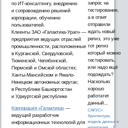
запрос на
по ИТ-консалтингу, внедрению
тестирование,
и сопровождению решений
а в ответ
корпорации, обучению
отправили
пользователей.
ждать новый
Клиенты ЗАО «Галактика-Урал» —
релиз, это уже
предприятия ведущих отраслей
тот релиз
промышленности, расположенные
который можно
в Курганской, Свердловской,
тестировать,
Тюменской, Челябинской,
или надо ещё
Пермской и Омской областях;
подождать?
Ханты-Мансийском и Ямало-
Насколько
Ненецком автономных округах;
хорошо
в Республике Башкортостан
работатет
и Удмуртской республике
данный...
Корпорация «Галактика»
—
САРУС+:
ведущий разработчик
Архитектура,
модель данных и
информационных технологий для
интеграция
·
1