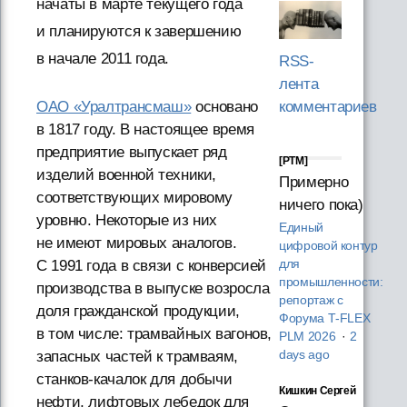
начаты в марте текущего года
и планируются к завершению
в начале 2011 года.
RSS-
лента
ОАО «Уралтрансмаш»
основано
комментариев
в 1817 году. В настоящее время
предприятие выпускает ряд
[PTM]
изделий военной техники,
Примерно
соответствующих мировому
ничего пока)
уровню. Некоторые из них
Единый
не имеют мировых аналогов.
цифровой контур
С 1991 года в связи с конверсией
для
промышленности:
производства в выпуске возросла
репортаж с
доля гражданской продукции,
Форума T‑FLEX
в том числе: трамвайных вагонов,
PLM 2026
·
2
запасных частей к трамваям,
days ago
станков-качалок для добычи
Кишкин Сергей
нефти, лифтовых лебедок для