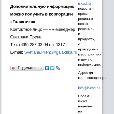
isicad.ru
Дополнительную информацию
новости и
пресс-
можно получить в корпорации
релизы о
«Галактика»:
новых
решениях
Контактное лицо — PR-менеджер
и
Светлана Пренц
продуктах,
о
Тел:
(495) 287-03-04 вн. 1317
проводимых
E-mail:
Svetlana.Prenc@galaktika.ru
мероприятиях
и другую
информацию.
Поделиться…
Адрес для
корреспонденции
-
info@isicad.ru
Проект
isicad
нацелен
на