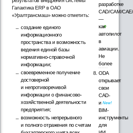
результатов внедрения системы
разработке
Галактика ERP в ОАО
CAD/CAM/CAE
«Уралтрансмаш» можно отметить:
—
как
создание единого
автопилот
информационного
в
пространства и возможность
авиации.
ведения единой базы
Не
нормативно-справочной
более
информации;
своевременное получение
ODA
достоверной
открывает
и непротиворечивой
свои
информации о финансово-
CAD-
хозяйственной деятельности
и
предприятия;
BIM-
возможность непрерывного
инструменты
и полного отражения по счетам
для
бухгалтерского учета всех
ИИ