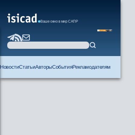
Ваше окно в мир САПР
Новости
Статьи
Авторы
События
Рекламодателям