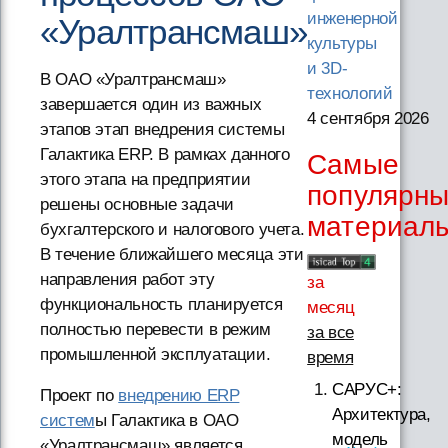
инженерной
«Уралтрансмаш»
культуры
и 3D-
В ОАО «Уралтрансмаш»
технологий
завершается один из важных
4 сентября 2026
этапов этап внедрения системы
Галактика ERP. В рамках данного
Самые
этого этапа на предприятии
популярн
решены основные задачи
материал
бухгалтерского и налогового учета.
В течение ближайшего месяца эти
направления работ эту
за
функциональность планируется
месяц
полностью перевести в режим
за все
промышленной эксплуатации.
время
САРУС+:
Проект по
внедрению ERP
Архитектура,
систем
ы Галактика в ОАО
модель
«Уралтрансмаш» является