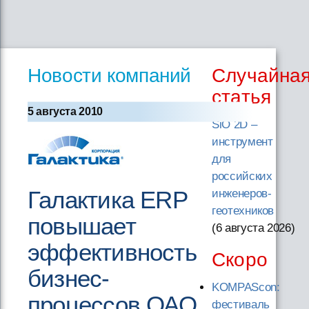
Новости компаний
Случайна
статья
5 августа 2010
SiO 2D –
инструмент
для
российских
Галактика ERP
инженеров-
геотехников
повышает
(6 августа 2026
)
эффективность
Скоро
бизнес-
KOMPAScon:
процессов ОАО
фестиваль