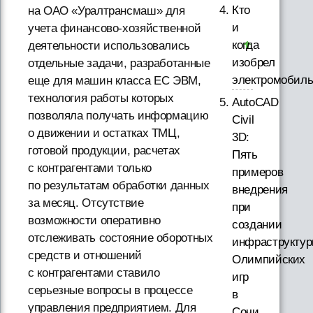
Кто
на ОАО «Уралтрансмаш» для
и
учета финансово-хозяйственной
когда
деятельности использовались
изобрел
отдельные задачи, разработанные
электромобил
еще для машин класса ЕС ЭВМ,
технология работы которых
AutoCAD
позволяла получать информацию
Civil
о движении и остатках ТМЦ,
3D:
готовой продукции, расчетах
Пять
с контрагентами только
примеров
по результатам обработки данных
внедрения
за месяц. Отсутствие
при
возможности оперативно
создании
отслеживать состояние оборотных
инфраструкту
средств и отношений
Олимпийских
с контрагентами ставило
игр
серьезные вопросы в процессе
в
управления предприятием. Для
Сочи