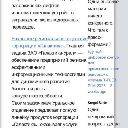
Одни высокие
пассажирских лифтов
материи,
и автоматических устройств
ничего
заграждения железнодорожных
конкретного.
переездов.
Что там с
пресс-
Уральское региональное отделение
формами?
корпорации «Галактика»
. Главная
Единый
задача ЗАО «Галактика-Урал» —
цифровой контур
обеспечение предприятий региона
для
эффективными
промышленности:
информационными технологиями
репортаж с
Форума T‑FLEX
для динамичного развития
PLM 2026
·
2
бизнеса и роста
weeks ago
конкурентоспособности.
Своим заказчикам Уральское
Sergei Sanin
Один
отделение предлагает полную
нескромный
линейку продуктов корпорации
вопрос - делал
«Галактика», оказывает услуги