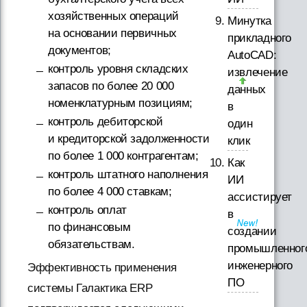
хозяйственных операций
Минутка
на основании первичных
прикладного
документов;
AutoCAD:
контроль уровня складских
извлечение
запасов по более 20 000
данных
номенклатурным позициям;
в
контроль дебиторской
один
и кредиторской задолженности
клик
по более 1 000 контрагентам;
Как
контроль штатного наполнения
ИИ
по более 4 000 ставкам;
ассистирует
контроль оплат
в
по финансовым
создании
обязательствам.
промышленног
инженерного
Эффективность применения
ПО
системы Галактика ERP