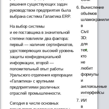
решения существующих задач
Вычисление
руководством предприятия была
объёмов
выбрана система Галактика ERP.
шламохранил
в
На выбор системы
Civil
и ее поставщика в значительной
3D:
степени повлияли два фактора:
для
первый — наличие сертификатов,
тех,
удостоверяющих высокий уровень
кто
защиты конфиденциальной
не
информации, второй —
любит
положительный опыт работы
формулы
Уральского отделения корпорации
и
«Галактика» с крупными
англоязычные
предприятиями различных
интерфейсы
отраслей промышленности.
ИИ
Сегодня в числе основных
в