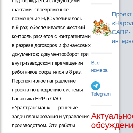
подтверждается следующими
фактами: своевременное
Проект
возмещение НДС увеличилось
«Народ
в 9 раз; обеспечивается жесткий
САПР-
контроль расчетов с контрагентами
интерв
в разрезе договоров и финансовых
документов; документооборот при
Все
внутризаводском перемещении
номера
работников сократился в 8 раз.
Перспективное направление
проекта по внедрению системы
Telegram
Галактика ERP в ОАО
«Уралтрансмаш» — решение
Актуально
задач планирования и управления
обсужден
производством. Эти работы