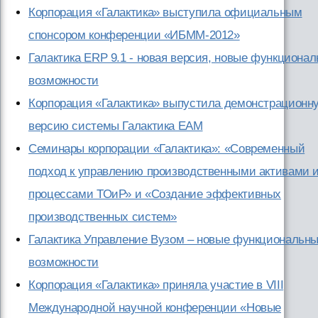
Корпорация «Галактика» выступила официальным
спонсором конференции «ИБММ-2012»
Галактика ERP 9.1 - новая версия, новые функциона
возможности
Корпорация «Галактика» выпустила демонстрационн
версию системы Галактика ЕАМ
Семинары корпорации «Галактика»: «Современный
подход к управлению производственными активами 
процессами ТОиР» и «Создание эффективных
производственных систем»
Галактика Управление Вузом – новые функциональн
возможности
Корпорация «Галактика» приняла участие в VIII
Международной научной конференции «Новые