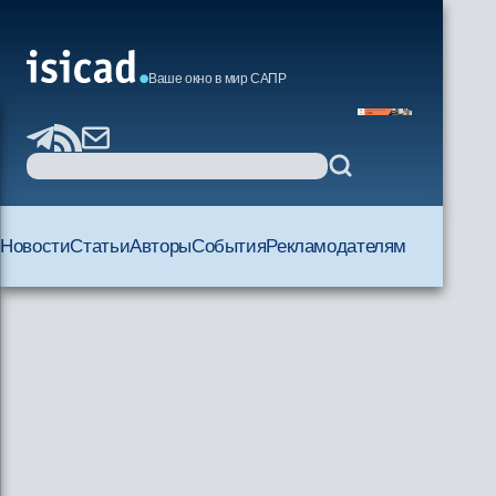
Ваше окно в мир САПР
Новости
Статьи
Авторы
События
Рекламодателям