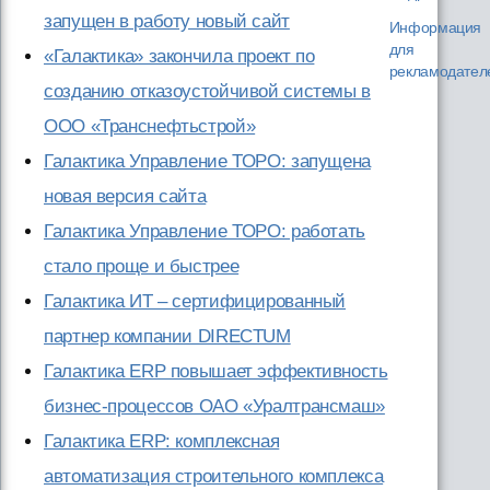
запущен в работу новый сайт
Информация
для
«Галактика» закончила проект по
рекламодател
созданию отказоустойчивой системы в
ООО «Транснефтьстрой»
Галактика Управление ТОРО: запущена
новая версия сайта
Галактика Управление ТОРО: работать
стало проще и быстрее
Галактика ИТ – сертифицированный
партнер компании DIRECTUM
Галактика ERP повышает эффективность
бизнес-процессов ОАО «Уралтрансмаш»
Галактика ERP: комплексная
автоматизация строительного комплекса