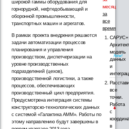
широкой гаммы оборудования для
месяц
горнорудной, нефтедобывающей и
за
оборонной промышленности,
все
транспортных машин и агрегатов.
время
В рамках проекта внедрения решаются
САРУС+
задачи автоматизации процессов
Архитект
планирования и управления
модель
производством, диспетчеризации на
данных
уровне производственных
и
подразделений (цехов),
интегра
производственной логистики, а также
Расстав
процессов, обеспечивающих
все
производственный цикл предприятия.
точки.
Предусмотрена интеграция системы
Работа
конструкторско-технологических данных
с
с системой «Галактика АММ». Работы по
координ
этому направлению будут завершены в
в
первом квартале 2013 года.