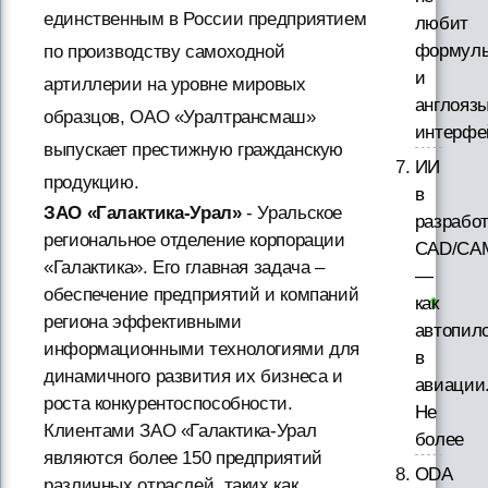
единственным в России предприятием
любит
формул
по производству самоходной
и
артиллерии на уровне мировых
англояз
образцов, ОАО «Уралтрансмаш»
интерфе
выпускает престижную гражданскую
ИИ
продукцию.
в
ЗАО «Галактика-Урал»
- Уральское
разработ
региональное отделение корпорации
CAD/CA
«Галактика». Его главная задача –
—
обеспечение предприятий и компаний
как
региона эффективными
автопил
информационными технологиями для
в
динамичного развития их бизнеса и
авиации
роста конкурентоспособности.
Не
Клиентами ЗАО «Галактика-Урал
более
являются более 150 предприятий
ODA
различных отраслей, таких как