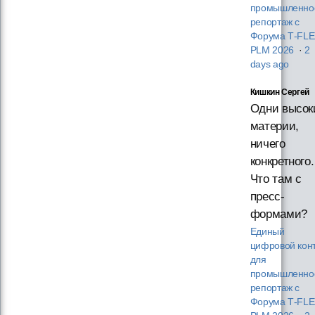
промышленнос
репортаж с
Форума T‑FL
PLM 2026
·
2
days ago
Кишкин Сергей
Одни высок
материи,
ничего
конкретного.
Что там с
пресс-
формами?
Единый
цифровой кон
для
промышленнос
репортаж с
Форума T‑FL