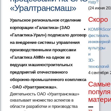
году?
«Уралтрансмаш»
(24 июня 20
Скоро
Уральское региональное отделение
корпорации «Галактика» (ЗАО
KOMPAScon
«Галактика-Урал») подписало договор
фестиваль
инженерной
на внедрение системы управления
культуры
производственными процессами
и
«Галактика АММ» на одном из
3D-
ведущих машиностроительных
технологий
предприятий отечественного
4 сентября 
оборонно-промышленного комплекса
Самые
- ОАО «Уралтрансмаш».
попул
Деятельность ОАО «Уралтрансмаш»
матер
охватывает множество аспектов в
области разработки и производства
за