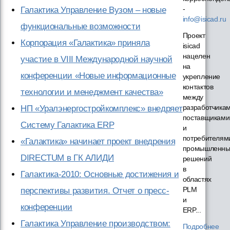
-
Галактика Управление Вузом – новые
info@isicad.ru
функциональные возможности
Проект
Корпорация «Галактика» приняла
isicad
нацелен
участие в VIII Международной научной
на
конференции «Новые информационные
укрепление
контактов
технологии и менеджмент качества»
между
разработчикам
НП «Уралэнергостройкомплекс» внедряет
поставщиками
Систему Галактика ERP
и
потребителям
«Галактика» начинает проект внедрения
промышленны
DIRECTUM в ГК АЛИДИ
решений
в
Галактика-2010: Основные достижения и
областях
PLM
перспективы развития. Отчет о пресс-
и
конференции
ERP...
Галактика Управление производством:
Подробнее