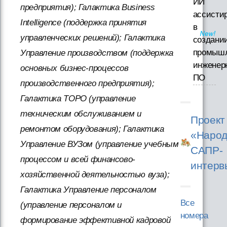
ИИ
предприятия); Галактика Business
ассисти
Intelligence (поддержка принятия
в
управленческих решений); Галактика
создани
промышл
Управление производством (поддержка
инженер
основных бизнес-процессов
ПО
производственного предприятия);
Галактика ТОРО (управление
техническим обслуживанием и
Проект
ремонтом оборудования); Галактика
«Народ
Управление ВУЗом (управление учебным
САПР-
процессом и всей финансово-
интерв
хозяйственной деятельностью вуза);
Галактика Управление персоналом
Все
(управление персоналом и
номера
формирование эффективной кадровой