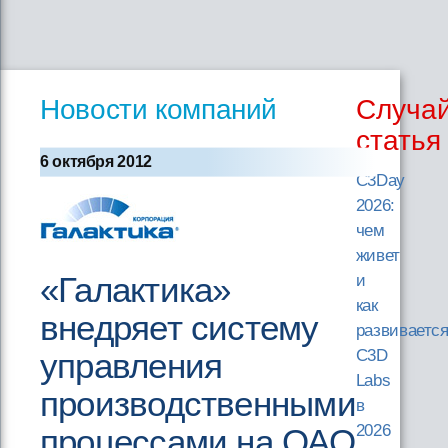
Новости компаний
Случа
статья
6 октября 2012
C3Day
2026:
чем
живет
«Галактика»
и
как
внедряет систему
развиваетс
управления
C3D
Labs
производственными
в
2026
процессами на ОАО