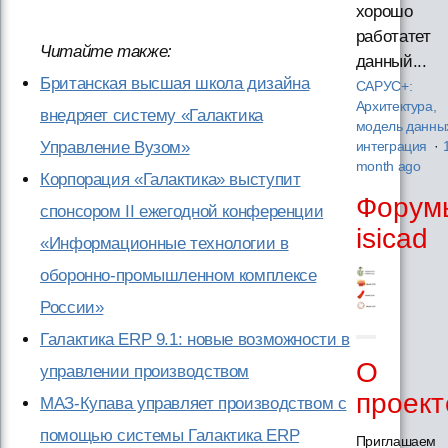
хорошо
работатет
Читайте также:
данный...
Британская высшая школа дизайна
САРУС+:
Архитектура,
внедряет систему «Галактика
модель данны
Управление Вузом»
интеграция
·
month ago
Корпорация «Галактика» выступит
Форум
спонсором II ежегодной конференции
isicad
«Информационные технологии в
оборонно-промышленном комплексе
России»
Галактика ERP 9.1: новые возможности в
О
управлении производством
проект
МАЗ-Купава управляет производством с
помощью системы Галактика ERP
Приглашаем