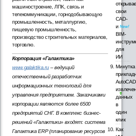
открыва
машиностроение, ЛПК, связь и
свои
телекоммуникации, горнодобывающую
CAD-
промышленность, металлургию,
и
пищевую промышленность,
BIM-
производство строительных материалов,
инструм
торговлю.
для
ИИ
Корпорация «Галактика»
Минутка
www.galaktika.ru
– ведущий
приклад
отечественный разработчик
AutoCAD
информационных технологий для
извлече
управления предприятием. Заказчиками
данных
корпорации являются более 6500
в
один
предприятий СНГ. В комплекс бизнес-
клик
решений «Галактики» входят: система
Как
Галактика ERP (планирование ресурсов