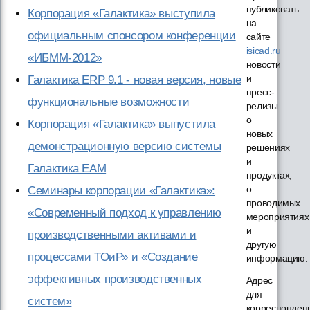
публиковать
Корпорация «Галактика» выступила
на
официальным спонсором конференции
сайте
isicad.ru
«ИБММ-2012»
новости
и
Галактика ERP 9.1 - новая версия, новые
пресс-
функциональные возможности
релизы
о
Корпорация «Галактика» выпустила
новых
демонстрационную версию системы
решениях
и
Галактика ЕАМ
продуктах,
о
Семинары корпорации «Галактика»:
проводимых
«Современный подход к управлению
мероприятиях
и
производственными активами и
другую
процессами ТОиР» и «Создание
информацию.
эффективных производственных
Адрес
для
систем»
корреспонден