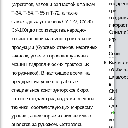
внедрен
(агрегатов, узлов и запчастей к танкам
при
Т-34, Т-54, Т-55 и Т-72, а также
создани
самоходных установок СУ-122, СУ-85,
инфраст
СУ-100) до производства народно-
Олимпий
хозяйственной машиностроительной
игр
в
продукции (буровых станков, нефтяных
Сочи
качалок, угле- и породопогрузочных
Вычисле
машин, гидравлических тракторных
объёмов
погрузчиков). В настоящее время на
шламох
предприятии успешно работает
в
специальное конструкторское бюро,
Civil
3D:
которое создало ряд изделий военной
для
техники, соответствующих мировому
тех,
уровню, а некоторые из них не имеют
кто
аналогов за рубежом. Оставаясь
не