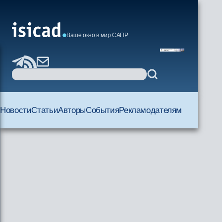
Ваше окно в мир САПР
Новости
Статьи
Авторы
События
Рекламодателям