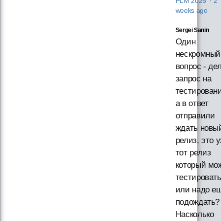
PLM 2026
·
2
weeks ago
Sergei Sanin
Один
нескромный
вопрос - де
запрос на
тестировани
а в ответ
отправили
ждать новы
релиз, это 
тот релиз
который мо
тестировать
или надо е
подождать?
Насколько