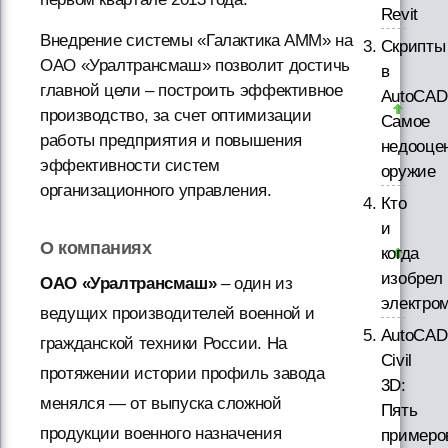
Revit
Внедрение системы «Галактика АММ» на
Скрипты
ОАО «Уралтрансмаш» позволит достичь
в
главной цели – построить эффективное
AutoCAD
производство, за счет оптимизации
Самое
работы предприятия и повышения
недооце
эффективности систем
оружие
организационного управления.
Кто
и
О компаниях
когда
изобрел
ОАО «Уралтрансмаш»
– один из
электро
ведущих производителей военной и
AutoCAD
гражданской техники России. На
Civil
протяжении истории профиль завода
3D:
менялся — от выпуска сложной
Пять
продукции военного назначения
примеро