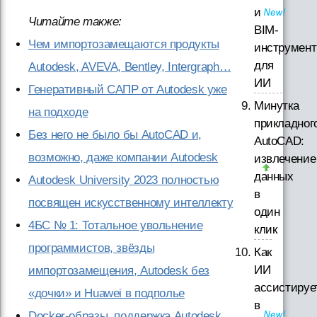
и
Читайте также:
BIM-
Чем импортозамещаются продукты
инструмен
для
Autodesk, AVEVA, Bentley, Intergraph…
ИИ
Генеративный САПР от Autodesk уже
Минутка
на подходе
прикладног
Без него не было бы AutoCAD и,
AutoCAD:
возможно, даже компании Autodesk
извлечение
данных
Autodesk University 2023 полностью
в
посвящен искусственному интеллекту
один
4БС № 1: Тотальное увольнение
клик
программистов, звёзды
Как
ИИ
импортозамещения, Autodesk без
ассистируе
«дочки» и Huawei в подполье
в
Docker-образы, поддержка Autodesk