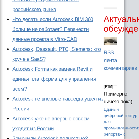
российского рынка
Актуаль
Что делать если Autodesk BIM 360
обсужде
больше не работает? Перенести
данные проекта в Vitro-CAD
Autodesk, Dassault, PTC, Siemens: кто
RSS-
круче в SaaS?
лента
комментариев
Autodesk Forma как замена Revit и
единая платформа для управления
[PTM]
всем?
Примерно
Autodesk не впервые навсегда ушел из
ничего пока)
России
Единый
цифровой контур
Autodesk уже не впервые совсем
для
уходит из России
промышленности
репортаж с
Заменили Autodesk полностью?