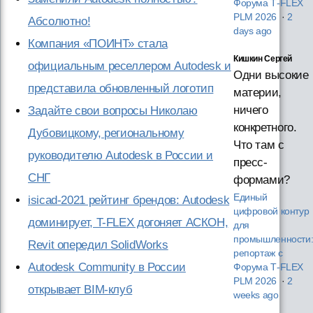
Форума T‑FLEX
PLM 2026
·
2
Абсолютно!
days ago
Компания «ПОИНТ» стала
Кишкин Сергей
официальным реселлером Autodesk и
Одни высокие
представила обновленный логотип
материи,
ничего
Задайте свои вопросы Николаю
конкретного.
Дубовицкому, региональному
Что там с
руководителю Autodesk в России и
пресс-
СНГ
формами?
Единый
isicad-2021 рейтинг брендов: Autodesk
цифровой контур
доминирует, T-FLEX догоняет АСКОН,
для
промышленности
Revit опередил SolidWorks
репортаж с
Autodesk Community в России
Форума T‑FLEX
PLM 2026
·
2
открывает BIM-клуб
weeks ago