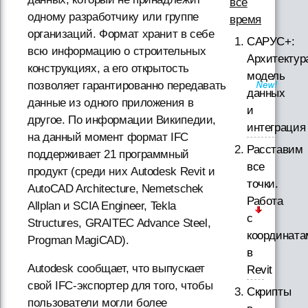
все
одному разработчику или группе
время
организаций. Формат хранит в себе
САРУС+:
всю информацию о строительных
Архитектур
конструкциях, а его открытость
модель
позволяет гарантированно передавать
данных
данные из одного приложения в
и
другое. По информации Википедии,
интеграция
на данный момент формат IFC
Расставим
поддерживает 21 программный
все
продукт (среди них Autodesk Revit и
точки.
AutoCAD Architecture, Nemetschek
Работа
Allplan и SCIA Engineer, Tekla
с
Structures, GRAITEC Advance Steel,
координата
Progman MagiCAD).
в
Autodesk сообщает, что выпускает
Revit
свой IFC-экспортер для того, чтобы
Скрипты
пользователи могли более