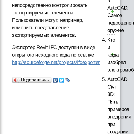
в
непосредственно контролировать
AutoCAD.
экспортируемые элементы.
Самое
Пользователи могут, например,
недооценен
изменить представление
оружие
экспортируемых элементов.
Кто
и
Экспортер Revit IFC доступен в виде
когда
открытого исходного кода по ссылке
изобрел
http://sourceforge.net/projects/ifcexporter
электромо
AutoCAD
Поделиться…
Civil
3D:
Пять
примеров
внедрения
при
создании