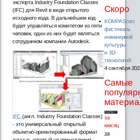
экспорта Industry Foundation Classes
Скоро
(IFC) для Revit в виде открытого
исходного кода. В дальнейшем код
KOMPAScon:
будет управляться комитетом из пяти
фестиваль
человек, один из них будет являться
инженерной
сотрудником компании Autodesk.
культуры
и 3D-
технологий
4 сентября 202
Самые
популяр
матери
IFC
(англ. Industry Foundation Classes)
за
- это универсальный открытый
месяц
объектно-ориентированный формат
за
данных, который не принадлежит