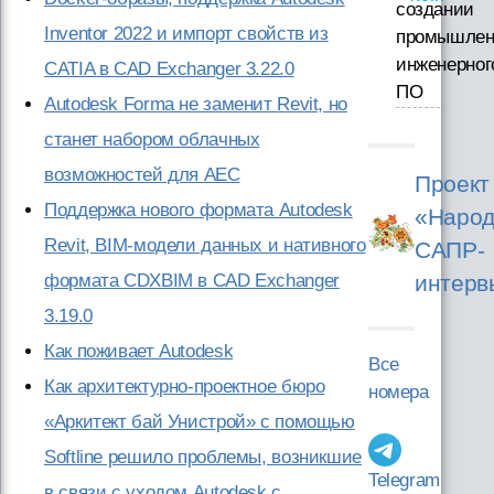
создании
Inventor 2022 и импорт свойств из
промышлен
инженерног
CATIA в CAD Exchanger 3.22.0
ПО
Autodesk Forma не заменит Revit, но
станет набором облачных
возможностей для AEC
Проект
Поддержка нового формата Autodesk
«Народ
Revit, BIM-модели данных и нативного
САПР-
интерв
формата CDXBIM в CAD Exchanger
3.19.0
Как поживает Autodesk
Все
Как архитектурно-проектное бюро
номера
«Аркитект бай Унистрой» с помощью
Softline решило проблемы, возникшие
Telegram
в связи с уходом Autodesk с