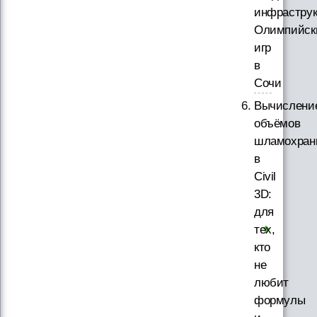
инфрастру
Олимпийск
игр
в
Сочи
Вычислени
объёмов
шламохра
в
Civil
3D:
для
тех,
кто
не
любит
формулы