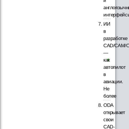
и
англоязычн
интерфейс
ИИ
в
разработке
CAD/CAM/C
—
как
автопилот
в
авиации.
Не
более
ODA
открывает
свои
CAD-