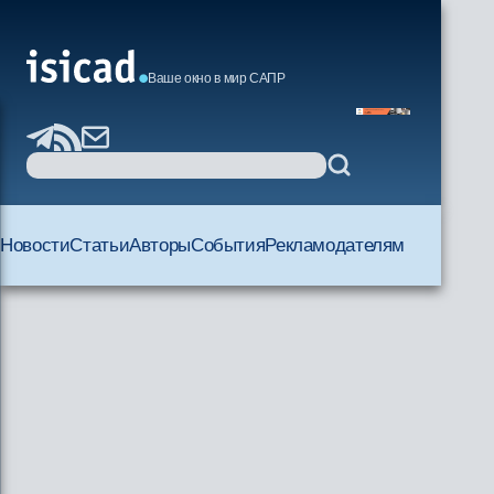
Ваше окно в мир САПР
Новости
Статьи
Авторы
События
Рекламодателям