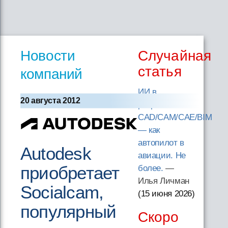
Новости
Случайная
статья
компаний
ИИ в
20 августа 2012
разработке
CAD/CAM/CAE/BIM
— как
автопилот в
Autodesk
авиации. Не
приобретает
более.
—
Илья Личман
Socialcam,
(15 июня 2026
)
популярный
Скоро