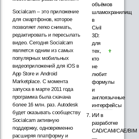
объёмов
Socialcam – это приложение
шламохранилищ
для смартфонов, которое
в
позволяет легко снимать,
Civil
редактировать и пересылать
3D:
видео. Сегодня Socialcam
для
является одним из самых
тех,
популярных мобильных
кто
видеоприложений для iOS в
не
App Store и Android
любит
Marketplace. С момента
формулы
запуска в марте 2011 года
и
программа была скачана
англоязычные
более 16 млн. раз. Autodesk
интерфейсы
будет оказывать сообществу
ИИ в
Socialcam активную
разработке
поддержку, одновременно
CAD/CAM/CAE/BIM
расширяя платформу и
—