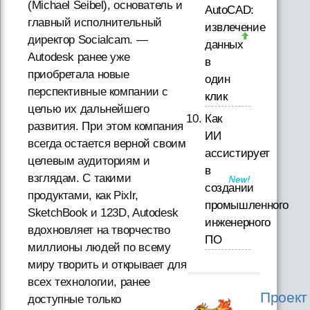
(Michael Seibel), основатель и
AutoCAD:
главный исполнительный
извлечение
директор Socialcam. —
данных
Autodesk ранее уже
в
приобретала новые
один
перспективные компании с
клик
целью их дальнейшего
Как
развития. При этом компания
ИИ
всегда остается верной своим
ассистирует
целевым аудиториям и
в
взглядам. С такими
создании
продуктами, как Pixlr,
промышленного
SketchBook и 123D, Autodesk
инженерного
вдохновляет на творчество
ПО
миллионы людей по всему
миру творить и открывает для
всех технологии, ранее
Проект
доступные только