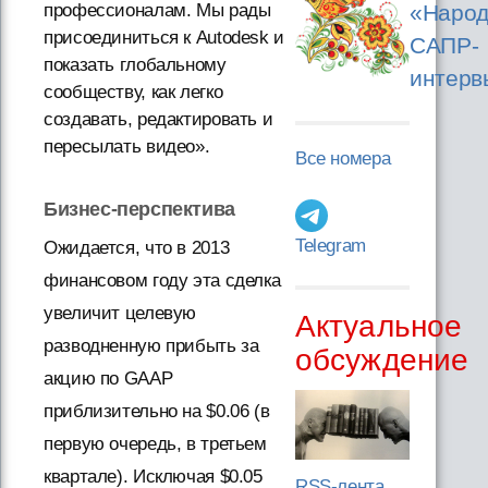
«Народ
профессионалам. Мы рады
присоединиться к Autodesk и
САПР-
показать глобальному
интерв
сообществу, как легко
создавать, редактировать и
пересылать видео».
Все номера
Бизнес-перспектива
Telegram
Ожидается, что в 2013
финансовом году эта сделка
увеличит целевую
Актуальное
разводненную прибыть за
обсуждение
акцию по GAAP
приблизительно на $0.06 (в
первую очередь, в третьем
квартале). Исключая $0.05
RSS-лента