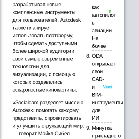
разрабатывая новые
как
комплексные инструменты
автопилот
для пользователей. Autodesk
в
также планирует
авиации.
использовать платформу,
Не
чтобы сделать доступными
более
более широкой аудитории
ODA
свои самые современные
открывает
технологии для
свои
визуализации, с помощью
CAD-
которых создавались
и
оскароносные кинокартины.
BIM-
инструменты
«Socialcam разделяет миссию
для
Autodesk: помогать каждому
ИИ
представить, спроектировать
и улучшить окружающий мир,
Минутка
— говорит Майкл Сибел
прикладного