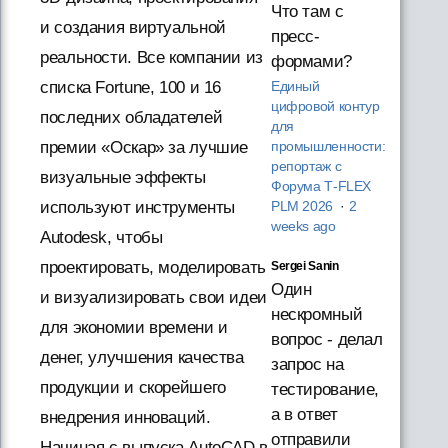
Что там с
и создания виртуальной
пресс-
реальности. Все компании из
формами?
списка Fortune, 100 и 16
Единый
цифровой контур
последних обладателей
для
премии «Оскар» за лучшие
промышленности:
репортаж с
визуальные эффекты
Форума T‑FLEX
используют инструменты
PLM 2026
·
2
weeks ago
Autodesk, чтобы
проектировать, моделировать
Sergei Sanin
Один
и визуализировать свои идеи
нескромный
для экономии времени и
вопрос - делал
денег, улучшения качества
запрос на
продукции и скорейшего
тестирование,
а в ответ
внедрения инноваций.
отправили
Начиная с выпуска AutoCAD в