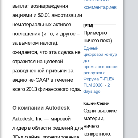
выплат вознаграждения
комментариев
акциями и $0.01 амортизации
нематериальных активов
[PTM]
Примерно
поглощения (и то, и другое –
ничего пока)
за вычетом налога),
Единый
ожидается, что эта сделка не
цифровой контур
для
отразится на целевой
промышленности:
разводненной прибыли за
репортаж с
Форума T‑FLEX
акцию не-GAAP в течение
PLM 2026
·
2
всего 2013 финансового года.
days ago
Кишкин Сергей
О компании Autodesk
Одни высокие
материи,
Autodesk, Inc ― мировой
ничего
лидер в области решений для
конкретного.
3D-дизайна, проектирования