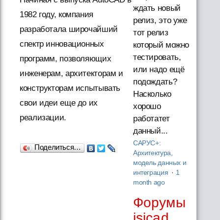
ждать новый
1982 году, компания
релиз, это уже
разработала широчайший
тот релиз
спектр инновационных
который можно
тестировать,
программ, позволяющих
или надо ещё
инженерам, архитекторам и
подождать?
конструкторам испытывать
Насколько
свои идеи еще до их
хорошо
реализации.
работатет
данный...
САРУС+:
Поделиться…
Архитектура,
модель данных и
интеграция
·
1
month ago
Форумы
isicad