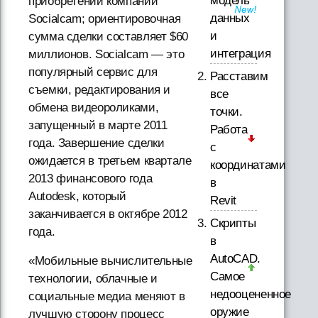
модель
приобретении компании
данных
Socialcam; ориентировочная
и
сумма сделки составляет $60
интеграция
миллионов. Socialcam — это
популярный сервис для
Расставим
съемки, редактирования и
все
обмена видеороликами,
точки.
запущенный в марте 2011
Работа
года. Завершение сделки
с
ожидается в третьем квартале
координатами
2013 финансового года
в
Autodesk, который
Revit
заканчивается в октябре 2012
Скрипты
года.
в
AutoCAD.
«Мобильные вычислительные
Самое
технологии, облачные и
недооцененное
социальные медиа меняют в
оружие
лучшую сторону процесс