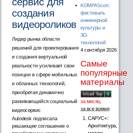
сервис для
KOMPAScon:
создания
фестиваль
инженерной
видеороликов
культуры и
3D-
Лидер рынка области
технологий
решений для проектирования
4 сентября 2026
и создания виртуальной
Самые
реальности усиливает свои
популярные
позиции в сфере мобильных
материалы
и облачных технологий,
приобретая динамично
за месяц
развивающийся социальный
за все время
видеосервис
САРУС+:
Autodesk подписала
Архитектура,
решающее соглашение о