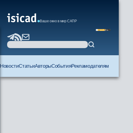
Ваше окно в мир САПР
Новости
Статьи
Авторы
События
Рекламодателям