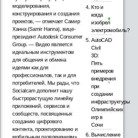
моделирования,
Кто и
конструирования и создания
когда
проектов, — отмечает Самир
изобрел
Ханна (Samir Hanna), вице-
электромобиль?
президент Autodesk Consumer
AutoCAD
Group. — Видео является
Civil
идеальным инструментом
3D:
для общения и обмена
Пять
идеями как для
примеров
профессионалов, так и для
внедрения
потребителей. Мы рады, что
при
Socialcam дополнит нашу
создании
быстрорастущую линейку
инфраструктуры
приложений, сервисов и
Олимпийских
сообществ, посвященных
игр в
созданию цифрового
Сочи
контента, проектированию и
Вычисление
мобильным развлечениям».