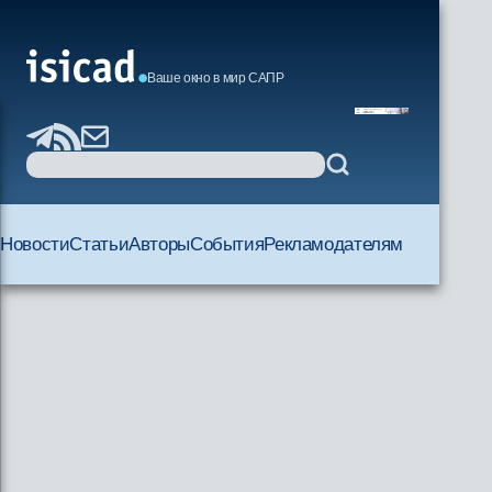
Ваше окно в мир САПР
Новости
Статьи
Авторы
События
Рекламодателям