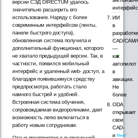
англоязыч
версии СЭД DIRECTUM удалось
интерфей
значительно расширить его
использование. Наряду с более
ИИ
современным интерфейсом (ленты,
в
панели быстрого доступа),
разработк
обновленная система получила и
CAD/CAM/
дополнительный функционал, которого
—
не хватало предыдущей версии. Так, в
как
частности, появился мобильный
автопилот
интерфейс и удаленный web- доступ, а
в
благодаря появившемуся средству
авиации.
предпросмотра, работать стало
Не
намного быстрей и удобней.
более
Встроенная система обучения,
ODA
сопровождаемая видеороликами, дает
открывает
возможность легко включиться в
свои
работу новым сотрудникам.
CAD-
и
Отзыв предприятия о выполненной