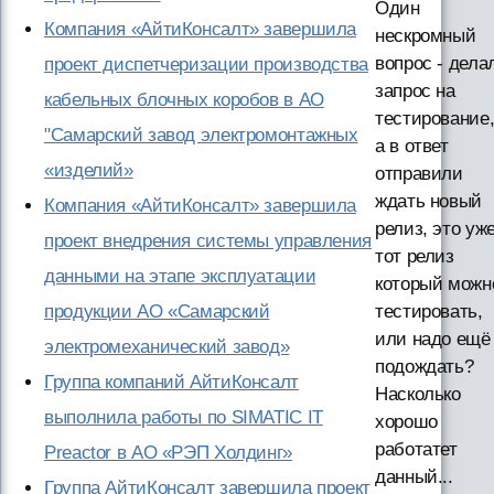
Один
Компания «АйтиКонсалт» завершила
нескромный
вопрос - дела
проект диспетчеризации производства
запрос на
кабельных блочных коробов в АО
тестирование
"Самарский завод электромонтажных
а в ответ
«изделий»
отправили
ждать новый
Компания «АйтиКонсалт» завершила
релиз, это уж
проект внедрения системы управления
тот релиз
данными на этапе эксплуатации
который можн
продукции АО «Самарский
тестировать,
или надо ещё
электромеханический завод»
подождать?
Группа компаний АйтиКонсалт
Насколько
выполнила работы по SIMATIC IT
хорошо
работатет
Preactor в АО «РЭП Холдинг»
данный...
Группа АйтиКонсалт завершила проект