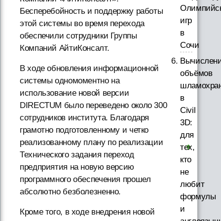
Олимпийс
Бесперебойность и поддержку работы
игр
этой системы во время перехода
в
обеспечили сотрудники Группы
Сочи
Компаний АйтиКонсалт.
Вычислен
В ходе обновления информационной
объёмов
системы одномоментно на
шламохра
использование новой версии
в
DIRECTUM было переведено около 300
Civil
сотрудников института. Благодаря
3D:
грамотно подготовленному и четко
для
реализованному плану по реализации
тех,
Технического задания переход
кто
предприятия на новую версию
не
программного обеспечения прошел
любит
абсолютно безболезненно.
формулы
и
Кроме того, в ходе внедрения новой