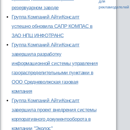
для
рекламодателей
резервуарном заводе
Группа Компаний АйтиКонсалт
успешно обновила САПР КОМПАС в
ЗАО НПЦ ИНФОТРАНС
Группа Компаний АйтиКонсалт
завершила разработку
информационной системы управления
газораспределительными пунктами в
ООО Средневолжская газовая
компания
Группа Компаний АйтиКонсалт
завершила проект внедрения системы
корпоративного документооборота в
компании "Эколос"