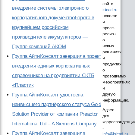
сайте
внедрение системы электронного
isicad.ru
новости
корпоративного документооборота в
и
крупнейшем российском
пресс-
релизы
производителе аккумуляторов —
о
новых
Группе компаний АКОМ
решениях
Группа АйтиКонсалт завершила проект
и
продуктах,
внедрения единых корпоративных
о
справочников на предприятии СКТБ
проводимых
мероприятиях
«Пластик
и
другую
Группа АйтиКонсалт удостоена
информацию.
наивысшего партнёрского статуса Gold
Адрес
Solution Provider от компании Preactor
для
корреспонденци
International Ltd – A Siemens Company
-
Группа АйтиКонсалт завершила
info@isicad.ru