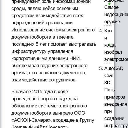
AutoCAD.
принадлежит роль информационной
Самое
среды, являющейся основным
недооцене
средством взаимодействия всех
оружие
подразделений организации.
Использование системы электронного
Кто
документооборота в течение
и
последних 5 лет помогает выстраивать
когда
инфраструктуру управления
изобрел
корпоративными данными НИИ,
электромо
обеспечивая ведение электронного
AutoCAD
архива, согласование документов,
Civil
взаимодействие сотрудников.
3D:
Пять
В начале 2015 года в ходе
примеров
проведенных торгов подряд на
внедрения
обновление системы электронного
при
документооборота выиграло ООО
создании
«АСКОН-Самара», входящее в Группу
инфрастру
Компаний «АйтиКонсалт».