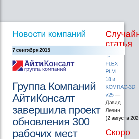
Новости компаний
Случай
статья
7 сентября 2015
T-
FLEX
PLM
18 и
Группа Компаний
КОМПАС-3D
АйтиКонсалт
v25
—
Давид
завершила проект
Левин
(2 августа 202
обновления 300
рабочих мест
Скоро