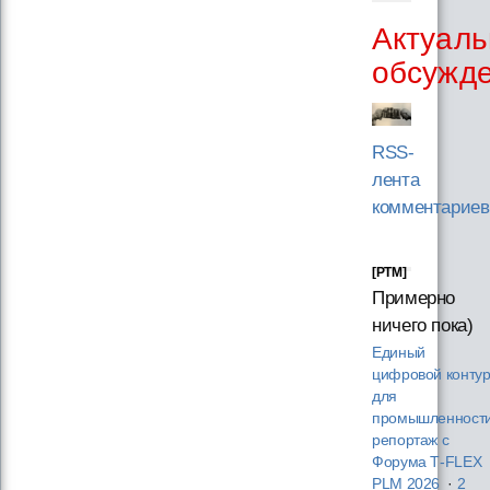
Актуаль
обсужд
RSS-
лента
комментариев
[PTM]
Примерно
ничего пока)
Единый
цифровой конту
для
промышленности
репортаж с
Форума T‑FLEX
PLM 2026
·
2