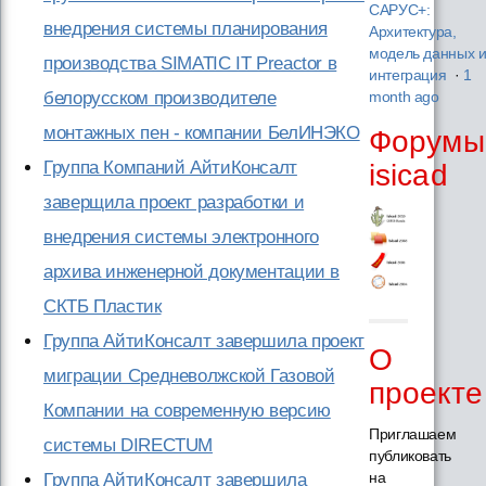
САРУС+:
внедрения системы планирования
Архитектура,
модель данных 
производства SIMATIC IT Preactor в
интеграция
·
1
белорусском производителе
month ago
монтажных пен - компании БелИНЭКО
Форумы
Группа Компаний АйтиКонсалт
isicad
заверщила проект разработки и
внедрения системы электронного
архива инженерной документации в
СКТБ Пластик
Группа АйтиКонсалт завершила проект
О
миграции Средневолжской Газовой
проекте
Компании на современную версию
Приглашаем
системы DIRECTUM
публиковать
на
Группа АйтиКонсалт завершила