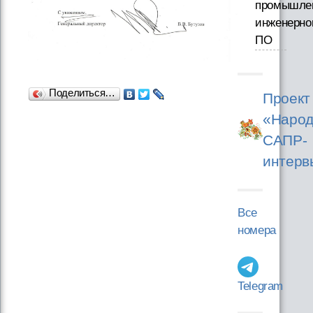
промышле
инженерно
ПО
Поделиться…
Проект
«Народ
САПР-
интерв
Все
номера
Telegram