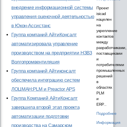
внедрение информационной системы
Проект
isicad
управления оценочной деятельностью
нацелен
на
в Юкон-Ассистанс
укрепление
Группа компаний АйтиКонсалт
контактов
между
автоматизировала управление
разработчиками,
производством на предприятии НЗВЗ
поставщиками
и
Волгопромвентиляция
потребителями
промышленных
Группа компаний Айтиконсалт
решений
обеспечила интеграцию систем
в
областях
ЛОЦМАН:PLM и Preactor APS
PLM
Группа Компаний АйтиКонсалт
и
ERP...
завершила второй этап проекта
Подробнее
автоматизации подготовки
Информация
производства на Самарском