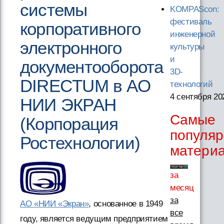
системы
KOMPAScon:
фестиваль
корпоративного
инженерной
электронного
культуры
и
документооборота
3D-
DIRECTUM в АО
технологий
4 сентября 20
НИИ ЭКРАН
Самые
(Корпорация
популя
Ростехнологии)
матери
за
месяц
за
АО «НИИ «Экран»
, основанное в 1949
все
году, является ведущим предприятием