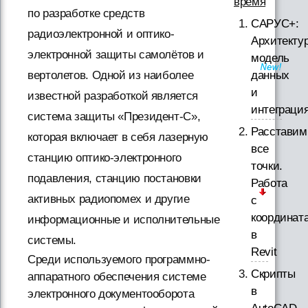
время
по разработке средств
САРУС+:
радиоэлектронной и оптико-
Архитектур
электронной защиты самолётов и
модель
данных
вертолетов. Одной из наиболее
и
известной разработкой является
интеграци
система защиты «Президент-С»,
Расставим
которая включает в себя лазерную
все
станцию оптико-электронного
точки.
подавления, станцию постановки
Работа
активных радиопомех и другие
с
координат
информационные и исполнительные
в
системы.
Revit
Среди используемого программно-
Скрипты
аппаратного обеспечения системе
в
электронного документооборота