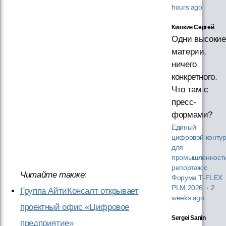
hours ago
Кишкин Сергей
Одни высокие
материи,
ничего
конкретного.
Что там с
пресс-
формами?
Единый
цифровой конту
для
промышленности
репортаж с
Читайте также:
Форума T‑FLEX
PLM 2026
·
2
Группа АйтиКонсалт открывает
weeks ago
проектный офис «Цифровое
Sergei Sanin
предприятие»