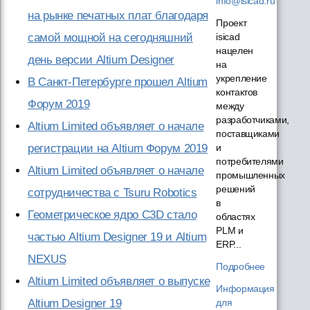
info@isicad.ru
на рынке печатных плат благодаря
Проект
самой мощной на сегодняшний
isicad
нацелен
день версии Altium Designer
на
укрепление
В Санкт-Петербурге прошел Altium
контактов
Форум 2019
между
разработчиками,
Altium Limited объявляет о начале
поставщиками
регистрации на Altium Форум 2019
и
потребителями
Altium Limited объявляет о начале
промышленных
решений
сотрудничества с Tsuru Robotics
в
Геометрическое ядро C3D стало
областях
PLM и
частью Altium Designer 19 и Altium
ERP...
NEXUS
Подробнее
Altium Limited объявляет о выпуске
Информация
Altium Designer 19
для