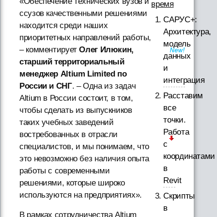
«Обеспечение технических вузов и
время
ссузов качественными решениями
САРУС+:
находится среди наших
Архитектура,
приоритетных направлений работы,
модель
– комментирует
Олег Илюкин,
данных
старший территориальный
и
менеджер Altium Limited по
интеграция
России и СНГ
. – Одна из задач
Расставим
Altium в России состоит, в том,
все
чтобы сделать из выпускников
точки.
таких учебных заведений
Работа
востребованных в отрасли
с
специалистов, и мы понимаем, что
координатами
это невозможно без наличия опыта
в
работы с современными
Revit
решениями, которые широко
используются на предприятиях».
Скрипты
в
В рамках сотрудничества Altium