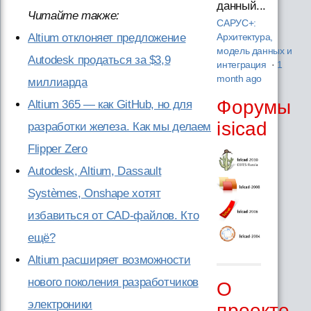
данный...
Читайте также:
САРУС+:
Altium отклоняет предложение
Архитектура,
модель данных и
Autodesk продаться за $3,9
интеграция
·
1
month ago
миллиарда
Форумы
Altium 365 — как GitHub, но для
isicad
разработки железа. Как мы делаем
Flipper Zero
Autodesk, Altium, Dassault
Systèmes, Onshape хотят
избавиться от CAD-файлов. Кто
ещё?
Altium расширяет возможности
нового поколения разработчиков
О
электроники
проекте