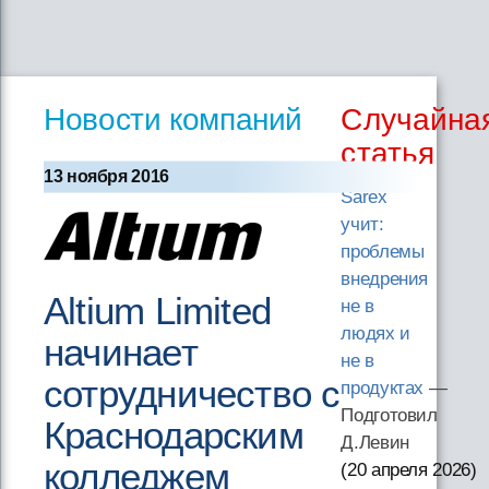
Новости компаний
Случайна
статья
13 ноября 2016
Sarex
учит:
проблемы
внедрения
Altium Limited
не в
людях и
начинает
не в
сотрудничество с
продуктах
—
Подготовил
Краснодарским
Д.Левин
колледжем
(20 апреля 2026
)