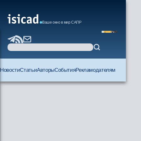
Ваше окно в мир САПР
Новости
Статьи
Авторы
События
Рекламодателям