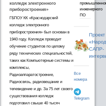
колледж электронного
промышленно
инженерного
приборостроения»
ПО
ГБПОУ КК «Краснодарский
колледж электронного
приборостроения» был основан в
Проект
1940 году. Колледж проводит
«Народ
обучение студентов по целому
САПР-
ряду технических специальностей,
интерв
таких как Компьютерные системы и
комплексы,
Все
Радиоаппаратостроение,
номера
Радиосвязь, радиовещание и
телевидение и др. За 75 лет своего
существования колледж
Telegram
подготовил свыше 40 тысяч