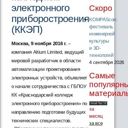
электронного
Скоро
приборостроения
KOMPAScon:
(ККЭП)
фестиваль
инженерной
культуры
Москва, 9 ноября 2016 г.
–
и 3D-
компания Altium Limited, ведущий
технологий
мировой разработчик в области
4 сентября 2026
автоматизации проектирования
Самые
электронных устройств, объявляет
популярн
о начале сотрудничества с ГБПОУ
материал
КК «Краснодарский колледж
электронного приборостроения» по
за
направлению подготовки будущих
месяц
технических специалистов.
за все