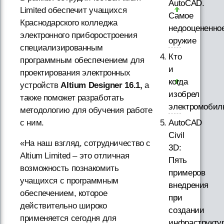
AutoCAD.
Limited обеспечит учащихся
Самое
Краснодарского колледжа
недооцененно
электронного приборостроения
оружие
специализированным
Кто
программным обеспечением для
и
проектирования электронных
когда
устройств
Altium Designer 16.1,
а
изобрел
также поможет разработать
электромобил
методологию для обучения работе
с ним.
AutoCAD
Civil
«На наш взгляд, сотрудничество с
3D:
Altium Limited – это отличная
Пять
возможность познакомить
примеров
учащихся с программным
внедрения
обеспечением, которое
при
действительно широко
создании
применяется сегодня для
инфраструкту