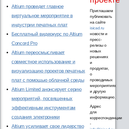
Altium проведет главное
Приглашаем
виртуальное мероприятие в
публиковать
на сайте
индустрии печатных плат
isicad.ru
Бесплатный видеокурс по Altium
новости и
пресс-
Concord Pro
релизы о
новых
Altium переосмысливает
решениях
совместное использование и
и
продуктах,
визуализацию проектов печатных
о
плат с помощью облачной среды
проводимых
мероприятиях
Altium Limited анонсирует серию
и другую
информацию.
мероприятий, посвященных
Адрес
эффективным инструментам
для
создания электроники
корреспонденции
-
Altium усиливает свое лидерство