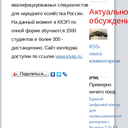
квалифицированных специалистов
Актуальн
для народного хозяйства России.
обсужден
На данный момент в ККЭП по
очной форме обучаются 1500
студентов и более 300 -
RSS-
дистанционно. Сайт колледжа
лента
доступен по ссылке
www.kkep.ru
.
комментариев
Поделиться…
[PTM]
Примерно
ничего пока)
Единый
цифровой контур
для
промышленности:
репортаж с
Форума T‑FLEX