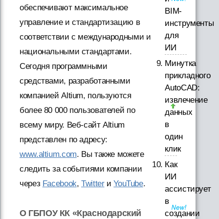
обеспечивают максимальное
BIM-
управление и стандартизацию в
инструменты
для
соответствии с международными и
ИИ
национальными стандартами.
Минутка
Сегодня программными
прикладного
средствами, разработанными
AutoCAD:
компанией Altium, пользуются
извлечение
более 80 000 пользователей по
данных
в
всему миру. Веб-сайт Altium
один
представлен по адресу:
клик
www.altium.com
. Вы также можете
Как
следить за событиями компании
ИИ
через
Facebook
,
Twitter
и
YouTube
.
ассистирует
в
О ГБПОУ КК «Краснодарский
создании