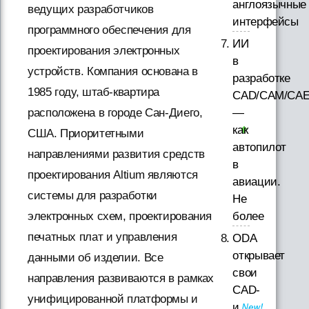
англоязычные
ведущих разработчиков
интерфейсы
программного обеспечения для
ИИ
проектирования электронных
в
устройств. Компания основана в
разработке
1985 году, штаб-квартира
CAD/CAM/CAE
расположена в городе Сан-Диего,
—
как
США. Приоритетными
автопилот
направлениями развития средств
в
проектирования Altium являются
авиации.
системы для разработки
Не
электронных схем, проектирования
более
печатных плат и управления
ODA
открывает
данными об изделии. Все
свои
направления развиваются в рамках
CAD-
унифицированной платформы и
и