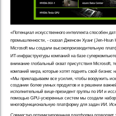
«Потенциал искусственного интеллекта способен да
промышленности, - сказал Дженсен Хуанг (Jen-Hsun H
Microsoft мы создали высокопроизводительную платф
ИТ-инфраструктуры компаний на базе суперкомпьютер
внимание глобальный охват присутствия Microsoft, 
компаний мира, которые хотят поднять свой бизнес н
«Мы прикладываем все усилия, чтобы вооружить иск
создании более умных продуктов и в решении важней
исполнительный вице-президент группы по ИИ и иссле
помощью GPU-ускоренных систем мы создали набор и
многофункциональную платформу для задач ИИ. Иску
Совместно оптимизированная платформа позволяет з