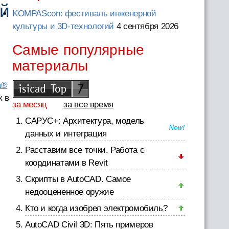
ый
KOMPAScon: фестиваль инженерной
культуры и 3D-технологий
4 сентября 2026
Самые популярные
материалы
a®
к в
за месяц
за все время
САРУС+: Архитектура, модель
данных и интеграция
Расставим все точки. Работа с
координатами в Revit
Скрипты в AutoCAD. Самое
недооцененное оружие
Кто и когда изобрел электромобиль?
AutoCAD Civil 3D: Пять примеров