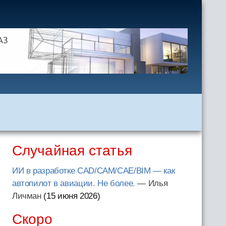
Случайная статья
ИИ в разработке CAD/CAM/CAE/BIM — как
автопилот в авиации. Не более.
— Илья
Личман
(15 июня 2026
)
Скоро