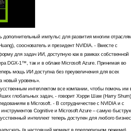
ть дополнительный импульс для развития многим отрасля
uang), сооснователь и президент NVIDIA. - Вместе с
орму для задач ИИ, доступную как в рамках собственной
а DGX-1™, так и в облаке Microsoft Azure. Принимая во
теперь мощь ИИ доступна без преувеличения для всех
а новый уровень».
усственным интеллектом все компании, чтобы помочь им 
ших глобальных задач, - говорит Хэрри Шам (Harry Shum)
дованиям в Microsoft. - В сотрудничестве с NVIDIA и с
нструментов Cognitive и Microsoft Azure – самую быстру
сственный интеллект теперь доступен для любого бизнес
апускать (в настоящий момент в предрелизном режиме)