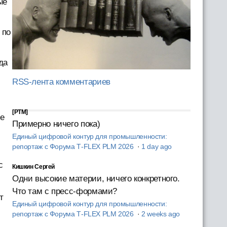
ые
 по
да
RSS-лента комментариев
[PTM]
те
Примерно ничего пока)
Единый цифровой контур для промышленности:
репортаж с Форума T‑FLEX PLM 2026
·
1 day ago
с
Кишкин Сергей
Одни высокие материи, ничего конкретного.
Что там с пресс-формами?
т
Единый цифровой контур для промышленности:
репортаж с Форума T‑FLEX PLM 2026
·
2 weeks ago