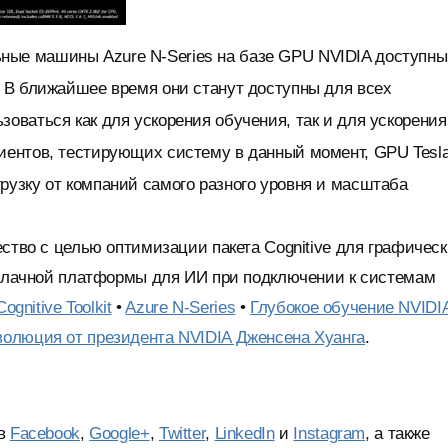
ьные машины Azure N-Series на базе GPU NVIDIA доступны
. В ближайшее время они станут доступны для всех
оваться как для ускорения обучения, так и для ускорения
иентов, тестирующих систему в данный момент, GPU Tesla
рузку от компаний самого разного уровня и масштаба
ство с целью оптимизации пакета Cognitive для графичес
 облачной платформы для ИИ при подключении к системам
Cognitive Toolkit
•
Azure N-Series
•
Глубокое обучение NVIDI
олюция от президента NVIDIA Дженсена Хуанга
.
 в
Facebook
,
Google+
,
Twitter
,
LinkedIn
и
Instagram
, а также