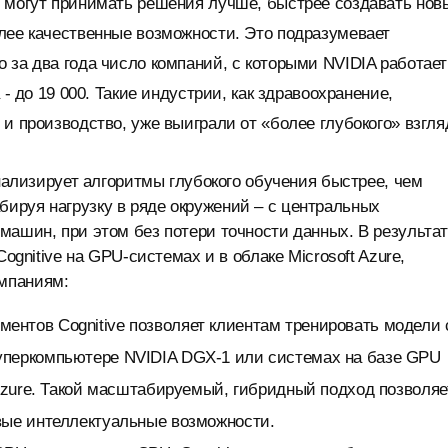
и могут принимать решения лучше, быстрее создавать нов
лее качественные возможности. Это подразумевает
 за два года число компаний, с которыми NVIDIA работает
 - до 19 000. Такие индустрии, как здравоохранение,
и производство, уже выиграли от «более глубокого» взгля
анализирует алгоритмы глубокого обучения быстрее, чем
ируя нагрузку в ряде окружений – с центральных
машин, при этом без потери точности данных. В результа
ognitive на GPU-системах и в облаке Microsoft Azure,
мпаниям:
ументов Cognitive позволяет клиентам тренировать модели 
уперкомпьютере NVIDIA DGX-1 или системах на базе GPU
 Azure. Такой масштабируемый, гибридный подход позволяе
вые интеллектуальные возможности.