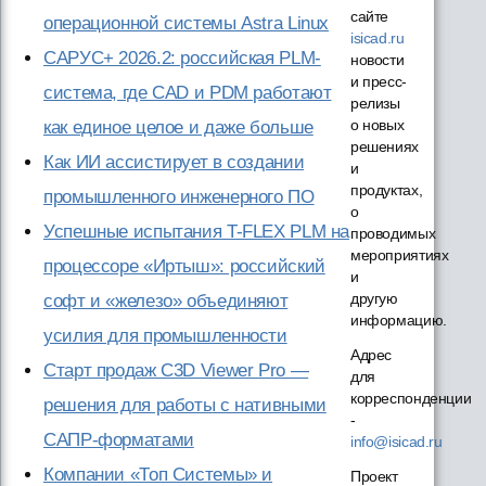
сайте
операционной системы Astra Linux
isicad.ru
САРУС+ 2026.2: российская PLM-
новости
и пресс-
система, где CAD и PDM работают
релизы
о новых
как единое целое и даже больше
решениях
Как ИИ ассистирует в создании
и
продуктах,
промышленного инженерного ПО
о
Успешные испытания T-FLEX PLM на
проводимых
мероприятиях
процессоре «Иртыш»: российский
и
другую
софт и «железо» объединяют
информацию.
усилия для промышленности
Адрес
Старт продаж C3D Viewer Pro —
для
корреспонденции
решения для работы с нативными
-
САПР-форматами
info@isicad.ru
Компании «Топ Системы» и
Проект