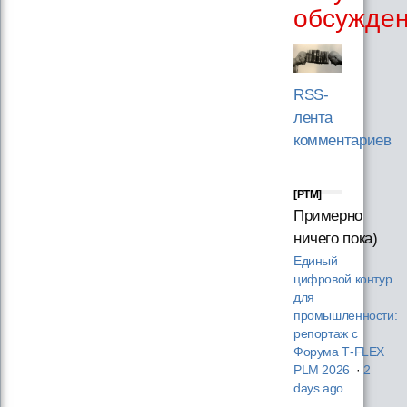
обсужде
RSS-
лента
комментариев
[PTM]
Примерно
ничего пока)
Единый
цифровой контур
для
промышленности:
репортаж с
Форума T‑FLEX
PLM 2026
·
2
days ago