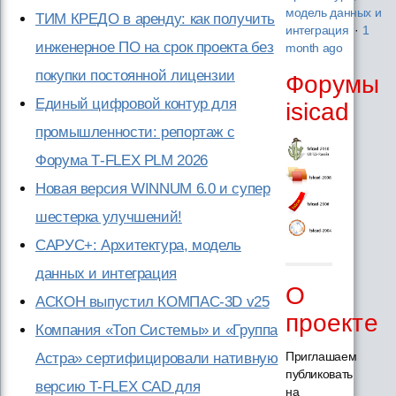
модель данных и
ТИМ КРЕДО в аренду: как получить
интеграция
·
1
инженерное ПО на срок проекта без
month ago
покупки постоянной лицензии
Форумы
Единый цифровой контур для
isicad
промышленности: репортаж с
Форума T‑FLEX PLM 2026
Новая версия WINNUM 6.0 и супер
шестерка улучшений!
САРУС+: Архитектура, модель
данных и интеграция
О
АСКОН выпустил КОМПАС-3D v25
проекте
Компания «Топ Системы» и «Группа
Приглашаем
Астра» сертифицировали нативную
публиковать
версию T-FLEX CAD для
на