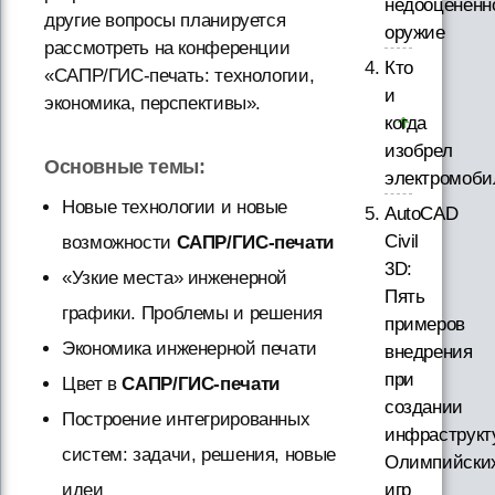
недооцененн
другие вопросы планируется
оружие
рассмотреть на конференции
Кто
«САПР/ГИС-печать: технологии,
и
экономика, перспективы».
когда
изобрел
Основные темы:
электромоби
Новые технологии и новые
AutoCAD
Civil
возможности
САПР/ГИС-печати
3D:
«Узкие места» инженерной
Пять
графики. Проблемы и решения
примеров
Экономика инженерной печати
внедрения
при
Цвет в
САПР/ГИС-печати
создании
Построение интегрированных
инфраструкт
систем: задачи, решения, новые
Олимпийски
игр
идеи