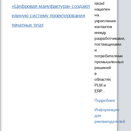
isicad
«Цифровая мануфактура» создают
нацелен
на
единую систему проектирования
укрепление
печатных плат
контактов
между
разработчиками,
поставщиками
и
потребителями
промышленных
решений
в
областях
PLM и
ERP...
Подробнее
Информация
для
рекламодателей