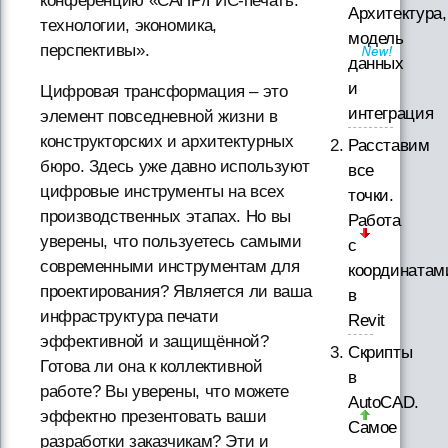
конференцию «САПР/ГИС-печать:
Архитектура,
технологии, экономика,
модель
перспективы».
данных
и
Цифровая трансформация – это
интеграция
элемент повседневной жизни в
конструкторских и архитектурных
Расставим
бюро. Здесь уже давно используют
все
цифровые инструменты на всех
точки.
производственных этапах. Но вы
Работа
уверены, что пользуетесь самыми
с
современными инструментам для
координатам
проектирования? Является ли ваша
в
инфраструктура печати
Revit
эффективной и защищённой?
Скрипты
Готова ли она к коллективной
в
работе? Вы уверены, что можете
AutoCAD.
эффектно презентовать ваши
Самое
разработки заказчикам? Эти и