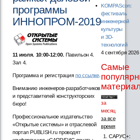
KOMPAScon:
программы
фестиваль
ИННОПРОМ-2019
инженерной
культуры
и 3D-
технологий
4 сентября 2026
11 июля. 10:00-12:00.
Павильон 4.
Зал 4.
Самые
популяр
Программа и регистрация
по ссылке
.
материа
Вниманию инженеров-разработчиков
и представителей конструкторских
за
бюро!
месяц
Профессиональное издательство
за все
«Открытые системы» и отраслевой
время
портал PUBLISH.ru проводят
САРУС+: