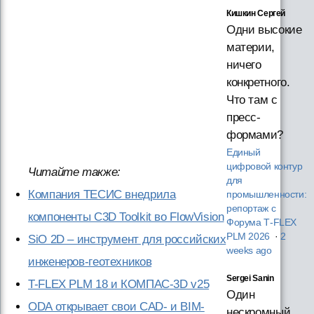
Кишкин Сергей
Одни высокие
материи,
ничего
конкретного.
Что там с
пресс-
формами?
Единый
цифровой контур
Читайте также:
для
Компания ТЕСИС внедрила
промышленности:
репортаж с
компоненты C3D Toolkit во FlowVision
Форума T‑FLEX
PLM 2026
·
2
SiO 2D – инструмент для российских
weeks ago
инженеров-геотехников
Sergei Sanin
T-FLEX PLM 18 и КОМПАС-3D v25
Один
ODA открывает свои CAD- и BIM-
нескромный