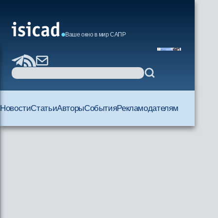
Ваше окно в мир САПР
Новости
Статьи
Авторы
События
Рекламодателям