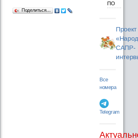
ПО
Поделиться…
Проект
«Народ
САПР-
интерв
Все
номера
Telegram
Актуальн