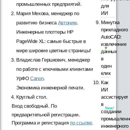
промышленных предприятий.
для
ИИ
Мария Мехова, менеджер по
Минутка
развитию бизнеса
Автоним
.
прикладного
Инженерные плоттеры HP
AutoCAD:
PageWide XL: самые быстрые в
извлечение
мире широкие цветные страницы!
данных
в
Владислав Гершкович, менеджер
один
по работе с ключевыми клиентами
клик
УрФО
Canon
.
Как
Экономика инженерной печати.
ИИ
ассистирует
Круглый стол.
в
Вход свободный. По
создании
предварительной регистрации.
промышленн
Программа и регистрация
по ссылке
.
инженерного