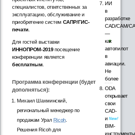
ИИ
специалистов, ответственных за
в
эксплуатацию, обслуживание и
разработке
приобретение систем
САПР/ГИС-
CAD/CAM/CA
печати
.
—
как
Для гостей выставки
автопилот
ИННОПРОМ-2019
посещение
в
конференции является
авиации.
бесплатным
.
Не
более
Программа конференции (будет
ODA
дополняться):
открывает
Михаил Шахминский,
свои
региональный менеджер по
CAD-
и
продажам Урал
Ricoh
.
BIM-
Решения Ricoh для
инструменты