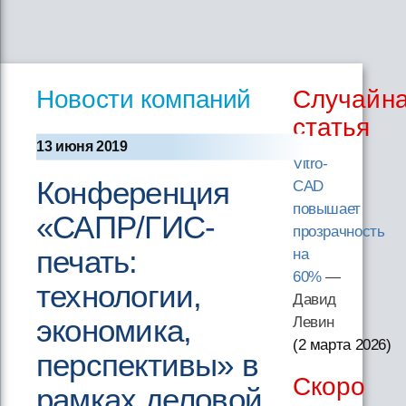
Новости компаний
Случайн
статья
13 июня 2019
Vitro-
Конференция
CAD
повышает
«САПР/ГИС-
прозрачность
печать:
на
60%
—
технологии,
Давид
экономика,
Левин
(2 марта 2026
)
перспективы» в
Скоро
рамках деловой