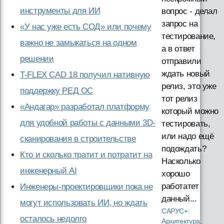
инструменты для ИИ
вопрос - делал
запрос на
«У нас уже есть СОД» или почему
тестирование,
важно не замыкаться на одном
а в ответ
решении
отправили
ждать новый
T-FLEX CAD 18 получил нативную
релиз, это уже
поддержку РЕД ОС
тот релиз
«Андагар» разработал платформу
который можно
для удобной работы с данными 3D-
тестировать,
или надо ещё
сканирования в строительстве
подождать?
Кто и сколько тратит и потратит на
Насколько
инженерный AI
хорошо
работатет
Инженеры-проектировщики пока не
данный...
могут использовать ИИ, но ждать
САРУС+:
осталось недолго
Архитектура,