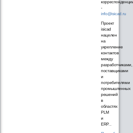
корреспонденци
-
info@isicad.ru
Проект
isicad
нацелен
на
укрепление
контактов
между
разработчиками,
поставщиками
и
потребителями
промышленных
решений
в
областях
PLM
и
ERP...