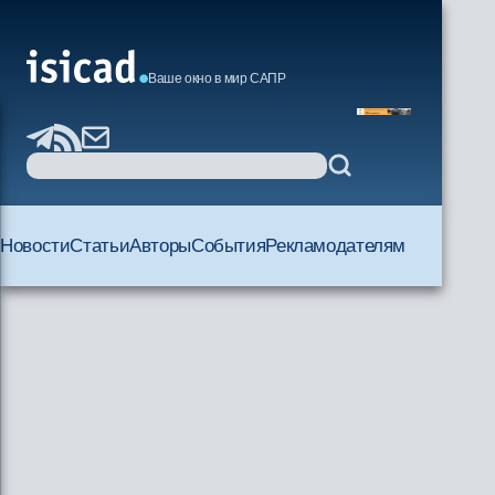
Ваше окно в мир САПР
Новости
Статьи
Авторы
События
Рекламодателям