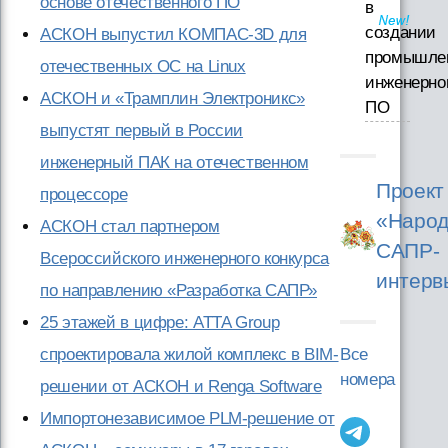
основе отечественного ПО
в
создании
АСКОН выпустил КОМПАС-3D для
промышле
отечественных ОС на Linux
инженерно
АСКОН и «Трамплин Электроникс»
ПО
выпустят первый в России
инженерный ПАК на отечественном
Проект
процессоре
«Народ
АСКОН стал партнером
САПР-
Всероссийского инженерного конкурса
интерв
по направлению «Разработка САПР»
25 этажей в цифре: ATTA Group
Все
спроектировала жилой комплекс в BIM-
номера
решении от АСКОН и Renga Software
Импортонезависимое PLM-решение от