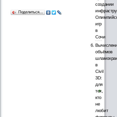
создании
инфрастру
Поделиться…
Олимпийс
игр
в
Сочи
Вычислен
объёмов
шламохра
в
Civil
3D:
для
тех,
кто
не
любит