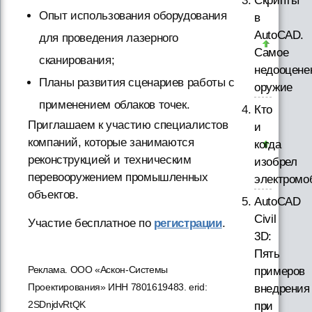
Скрипты
Опыт использования оборудования
в
AutoCAD.
для проведения лазерного
Самое
сканирования;
недооцене
Планы развития сценариев работы с
оружие
применением облаков точек.
Кто
Приглашаем к участию специалистов
и
компаний, которые занимаются
когда
реконструкцией и техническим
изобрел
перевооружением промышленных
электромо
объектов.
AutoCAD
Civil
Участие бесплатное по
регистрации
.
3D:
Пять
Реклама. ООО «Аскон-Системы
примеров
Проектирования» ИНН 7801619483. erid:
внедрения
2SDnjdvRtQK
при