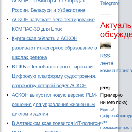
АСКОН – семинары в 17 городах
Telegram
России, Беларуси и Узбекистана
АСКОН запускает бета-тестирование
Актуаль
КОМПАС-3D для Linux
обсужд
Курганская область и АСКОН
развивают инженерное образование в
RSS-
школах региона
лента
В ПКБ «Петробалт» протестировали
комментариев
Цифровую платформу судостроения,
разработку которой ведет АСКОН
[PTM]
АСКОН выпустил новую версию PLM-
Примерно
ничего пока)
решения для управления жизненным
Единый
циклом изделия
цифровой конту
для
В Алтайском крае появится ИТ-полигон
промышленности