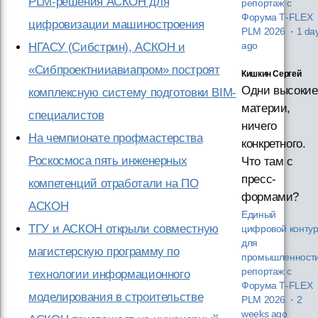
PLM-решения АСКОН для
репортаж с
Форума T‑FLEX
цифровизации машиностроения
PLM 2026
·
1 da
НГАСУ (Сибстрин), АСКОН и
ago
«Сибпроектнииавиапром» построят
Кишкин Сергей
Одни высокие
комплексную систему подготовки BIM-
материи,
специалистов
ничего
На чемпионате профмастерства
конкретного.
Роскосмоса пять инженерных
Что там с
пресс-
компетенций отработали на ПО
формами?
АСКОН
Единый
ТГУ и АСКОН открыли совместную
цифровой конту
для
магистерскую программу по
промышленности
репортаж с
технологии информационного
Форума T‑FLEX
моделирования в строительстве
PLM 2026
·
2
weeks ago