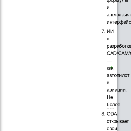
формулы
и
англоязыч
интерфей
ИИ
в
разработк
CAD/CAM/
—
как
автопилот
в
авиации.
Не
более
ODA
открывает
свои