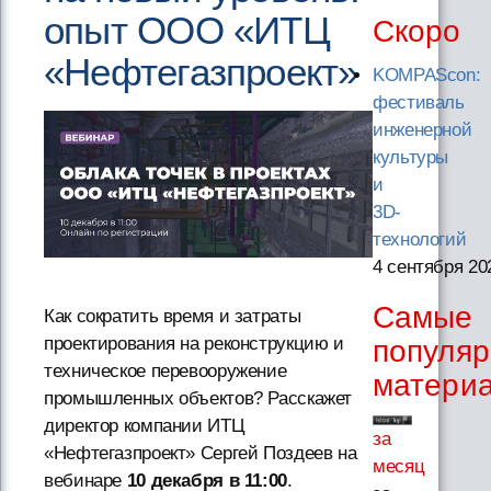
опыт ООО «ИТЦ
Скоро
«Нефтегазпроект»
KOMPAScon:
фестиваль
инженерной
культуры
и
3D-
технологий
4 сентября 20
Самые
Как сократить время и затраты
проектирования на реконструкцию и
популя
техническое перевооружение
матери
промышленных объектов? Расскажет
директор компании ИТЦ
за
«Нефтегазпроект» Сергей Поздеев на
месяц
вебинаре
10 декабря в 11:00
.