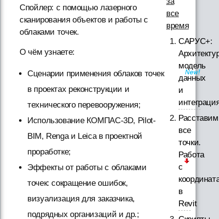
за
Спойлер: с помощью лазерного
все
сканирования объектов и работы с
время
облаками точек.
САРУС+:
О чём узнаете:
Архитектур
модель
Сценарии применения облаков точек
данных
в проектах реконструкции и
и
интеграци
технического перевооружения;
Расставим
Использование КОМПАС-3D, Pilot-
все
BIM, Renga и Leica в проектной
точки.
проработке;
Работа
с
Эффекты от работы с облаками
координат
точек: сокращение ошибок,
в
визуализация для заказчика,
Revit
подрядных организаций и др.;