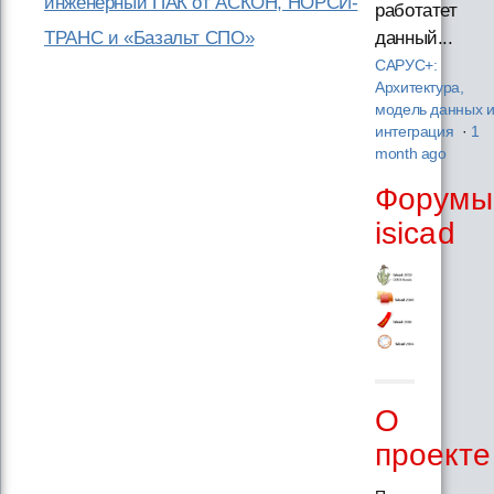
инженерный ПАК от АСКОН, НОРСИ-
работатет
ТРАНС и «Базальт СПО»
данный...
САРУС+:
Архитектура,
модель данных 
интеграция
·
1
month ago
Форумы
isicad
О
проекте