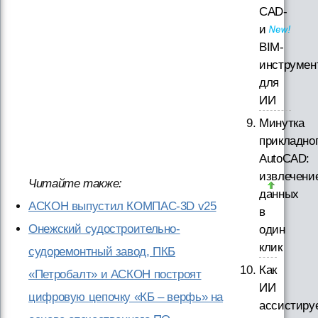
CAD-
и
BIM-
инструмен
для
ИИ
Минутка
прикладно
AutoCAD:
извлечени
Читайте также:
данных
АСКОН выпустил КОМПАС-3D v25
в
Онежский судостроительно-
один
клик
судоремонтный завод, ПКБ
Как
«Петробалт» и АСКОН построят
ИИ
цифровую цепочку «КБ – верфь» на
ассистиру