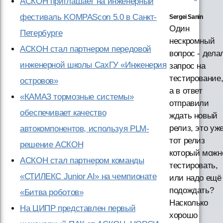
АСКОН приглашает на инженерный
фестиваль KOMPAScon 5.0 в Санкт-
Sergei Sanin
Один
Петербурге
нескромный
АСКОН стал партнером передовой
вопрос - дела
инженерной школы СахГУ «Инженерия
запрос на
тестирование
островов»
а в ответ
«КАМАЗ тормозные системы»
отправили
обеспечивает качество
ждать новый
релиз, это уж
автокомпонентов, используя PLM-
тот релиз
решение АСКОН
который можн
АСКОН стал партнером команды
тестировать,
«СТИЛЕКС Junior AI» на чемпионате
или надо ещё
подождать?
«Битва роботов»
Насколько
На ЦИПР представлен первый
хорошо