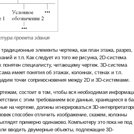
ктура проекта здания
 традиционные элементы чертежа, как план этажа, разрез,
аний и т.п. Как следует из того же рисунка, 2D-система
 понятен специалисту, читающему чертеж. 3D-система
ама имеет понятия об этажах, колоннах, стенах и т.п.
дадим точки соприкосновения между 2D и 3D-системами.
ертежам, состоит в том, чтобы вся необходимая информац
ветствии с этим требованием все данные, хранящиеся в ба
ные на чертеже, должны игнорироваться 3D-интерпретатор
ловек способен отличить изображение, скажем, колонны
выглядят примерно одинаково. Компьютеру это пока не под
или вводить двумерные объекты, подлежащие 3D-