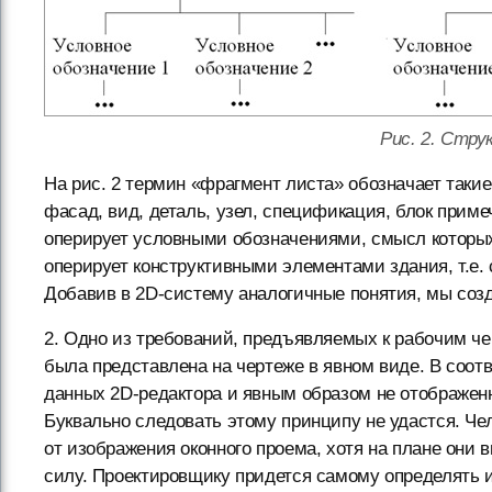
Рис. 2. Стру
На рис. 2 термин «фрагмент листа» обозначает такие
фасад, вид, деталь, узел, спецификация, блок примеч
оперирует условными обозначениями, смысл которых
оперирует конструктивными элементами здания, т.е. с
Добавив в 2D-систему аналогичные понятия, мы соз
2. Одно из требований, предъявляемых к рабочим ч
была представлена на чертеже в явном виде. В соот
данных 2D-редактора и явным образом не отображен
Буквально следовать этому принципу не удастся. Че
от изображения оконного проема, хотя на плане они 
силу. Проектировщику придется самому определять 