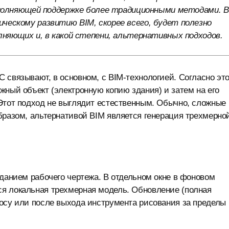
ополняющей поддержке более традиционными методами. В
ескому развитию BIM, скорее всего, будет полезно
няющих и, в какой степени, альтернативных подходов.
 связывают, в основном, с BIM-технологией. Согласно эт
жный объект (электронную копию здания) и затем на его
 Этот подход не выглядит естественным. Обычно, сложные
бразом, альтернативой BIM является генерация трехмерно
зданием рабочего чертежа. В отдельном окне в фоновом
я локальная трехмерная модель. Обновление (полная
росу или после выхода инструмента рисования за пределы