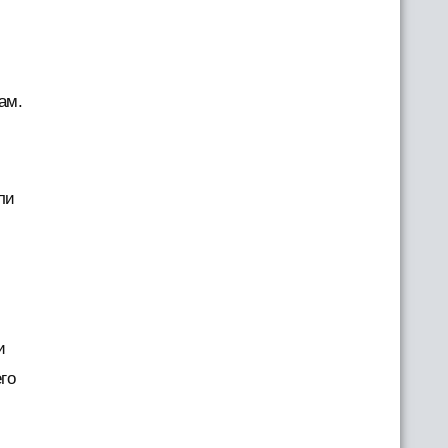
ам.
ли
и
го