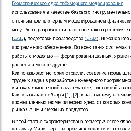
Геометрическое ядро трёхмерного моделирования
— э
использования в качестве базового инструментально
с точным компьютерным моделированием физических
могут быть разработаны на основе такого решения, 
(
CAD
), подготовки производства (
CAM
), инженерного 
программного обеспечения. Во всех таких системах 
работы с моделью — формирования данных, хранения
расчёты и многое другое.
Как показывает история отрасли, создание промышл
трудных задач в разработке инженерного программно
высоких компетенций в математике, системной архи
Как показывают обзоры [
1
], [
2
], к настоящему времен
промышленных геометрических ядер, от которых комм
рынка САПР и смежных продуктов.
В этой статье охарактеризовано геометрическое ядро
по заказу Министерства промышленности и торговл