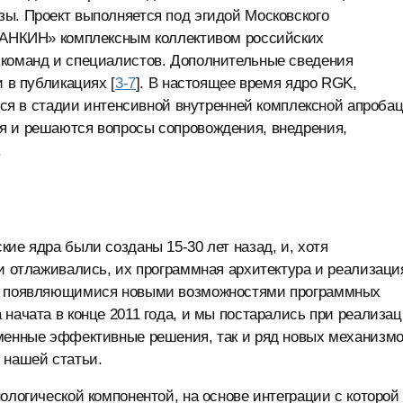
ы. Проект выполняется под эгидой Московского
СТАНКИН» комплексным коллективом российских
 команд и специалистов. Дополнительные сведения
ти в публикациях
[
3-7
].
В настоящее время ядро RGK,
ится в стадии интенсивной внутренней комплексной апроба
я и решаются вопросы сопровождения, внедрения,
.
ские ядра были созданы
15-30
лет назад, и, хотя
 и отлаживались, их программная архитектура и реализаци
но появляющимися новыми возможностями программных
 начата в конце 2011 года, и мы постарались при реализа
еменные эффективные решения, так и ряд новых механизм
 нашей статьи.
ологической компонентой, на основе интеграции с которой