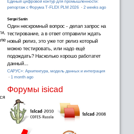
Единый цифровой контур для промышленности:
репортаж с Форума T‑FLEX PLM 2026
·
2 weeks ago
Sergei Sanin
Один нескромный вопрос - делал запрос на
ти,
тестирование, а в ответ отправили ждать
еле
новый релиз, это уже тот релиз который
можно тестировать, или надо ещё
подождать? Насколько хорошо работатет
данный...
САРУС+: Архитектура, модель данных и интеграция
·
1 month ago
Форумы isicad
ся