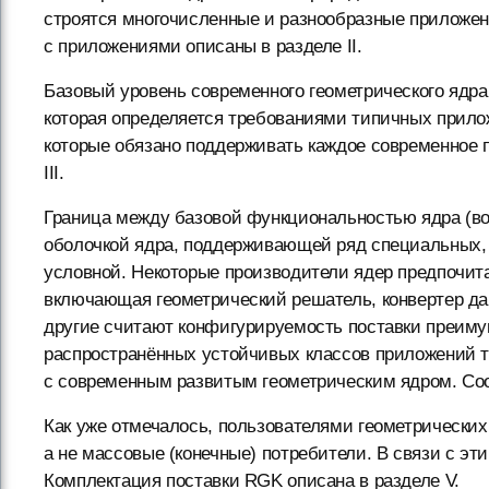
строятся многочисленные и разнообразные приложе
с приложениями описаны в разделе II.
Базовый уровень современного геометрического ядр
которая определяется требованиями типичных прил
которые обязано поддерживать каждое современное 
III.
Граница между базовой функциональностью ядра (в
оболочкой ядра, поддерживающей ряд специальных, 
условной. Некоторые производители ядер предпочита
включающая геометрический решатель, конвертер да
другие считают конфигурируемость поставки преиму
распространённых устойчивых классов приложений т
с современным развитым геометрическим ядром. Со
Как уже отмечалось, пользователями геометрических
а не массовые (конечные) потребители. В связи с э
Комплектация поставки RGK описана в разделе V.