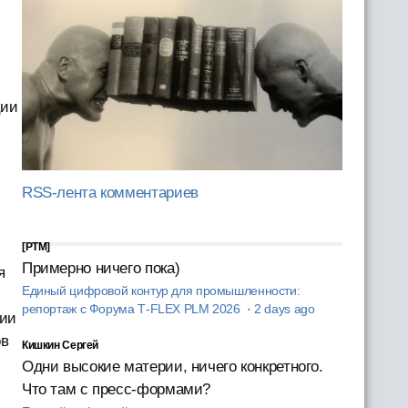
ции
RSS-лента комментариев
[PTM]
Примерно ничего пока)
я
Единый цифровой контур для промышленности:
репортаж с Форума T‑FLEX PLM 2026
·
2 days ago
ции
ов
Кишкин Сергей
Одни высокие материи, ничего конкретного.
Что там с пресс-формами?