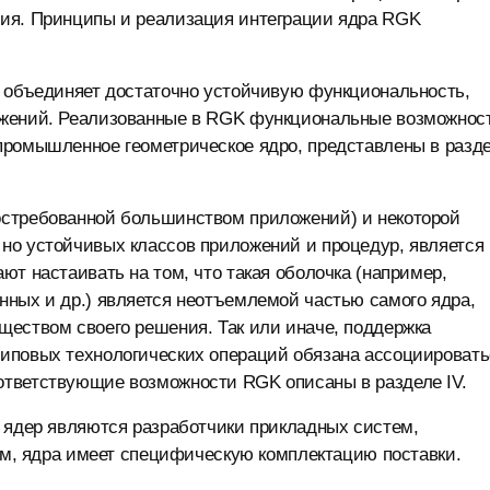
ния. Принципы и реализация интеграции ядра RGK
а объединяет достаточно устойчивую функциональность,
ожений. Реализованные в RGK функциональные возможнос
промышленное геометрическое ядро, представлены в разд
остребованной большинством приложений) и некоторой
но устойчивых классов приложений и процедур, является
ют настаивать на том, что такая оболочка (например,
нных и др.) является неотъемлемой частью самого ядра,
ществом своего решения. Так или иначе, поддержка
иповых технологических операций обязана ассоциировать
ответствующие возможности RGK описаны в разделе IV.
 ядер являются разработчики прикладных систем,
тим, ядра имеет специфическую комплектацию поставки.