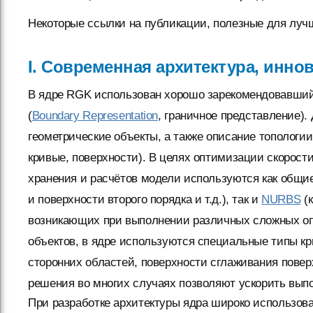
Некоторые ссылки на публикации, полезные для лучш
I. Современная архитектура, инн
В ядре RGK использован хорошо зарекомендовавший
(
Boundary Representation
, граничное представление)
геометрические объекты, а также описание топологи
кривые, поверхности). В целях оптимизации скорост
хранения и расчётов модели используются как общие
и поверхности второго порядка и т.д.), так и
NURBS
(к
возникающих при выполнении различных сложных оп
объектов, в ядре используются специальные типы кр
сторонних областей, поверхности сглаживания повер
решения во многих случаях позволяют ускорить выпо
При разработке архитектуры ядра широко использо