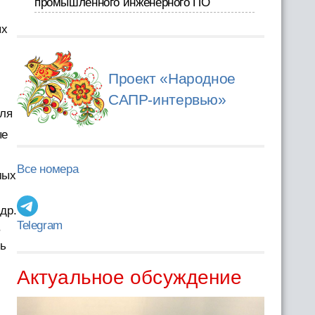
промышленного инженерного ПО
ых
Проект «Народное
САПР-интервью»
для
ые
Все номера
мых
др.
Telegram
в
ть
Актуальное обсуждение