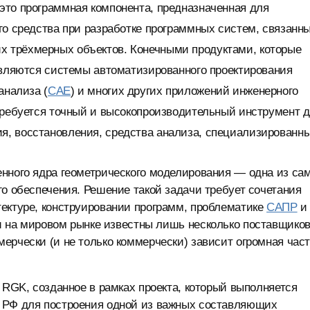
то программная компонента, предназначенная для
го средства при разработке программных систем, связанн
 трёхмерных объектов. Конечными продуктами, которые
являются системы автоматизированного проектирования
анализа (
CAE
) и многих других приложений инженерного
требуется точный и высокопроизводительный инструмент 
, восстановления, средства анализа, специализированн
енного ядра геометрического моделирования — одна из са
го обеспечения. Решение такой задачи требует сочетания
тектуре, конструировании программ, проблематике
САПР
и 
и на мировом рынке известны лишь несколько поставщико
ерчески (и не только коммерчески) зависит огромная час
 RGK, созданное в рамках проекта, который выполняется
и РФ для построения одной из важных составляющих