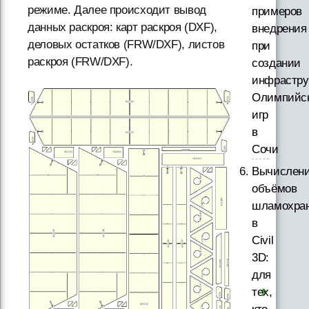
режиме. Далее происходит вывод
примеров
данных раскроя: карт раскроя (DXF),
внедрения
деловых остатков (FRW/DXF), листов
при
раскроя (FRW/DXF).
создании
инфрастру
Олимпийс
игр
в
Сочи
Вычислен
объёмов
шламохра
в
Civil
3D:
для
тех,