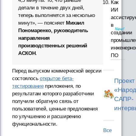
4,5 минуты. То, что раньше
Как
делали в течение двух дней,
ИИ
теперь выполняется за несколько
ассистиру
минут», — поясняет
Михаил
в
Пономаренко, руководитель
создании
направления
промышле
производственных решений
инженерно
АСКОН
.
ПО
Перед выпуском коммерческой версии
состоялось
открытое бета-
Проект
тестирование
приложения, по
«Народ
результатам которого разработчики
САПР-
получили обратную связь от
интерв
пользователей, ценные предложения
по улучшению и расширению
функциональности.
Все