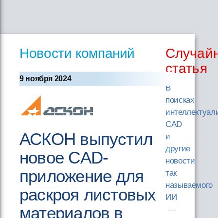
Новости компаний
Случай
статья
9 ноября 2024
В
поисках
интеллектуал
CAD
АСКОН выпустил
и
другие
новое CAD-
новости
приложение для
так
называемого
раскроя листовых
ИИ
материалов в
—