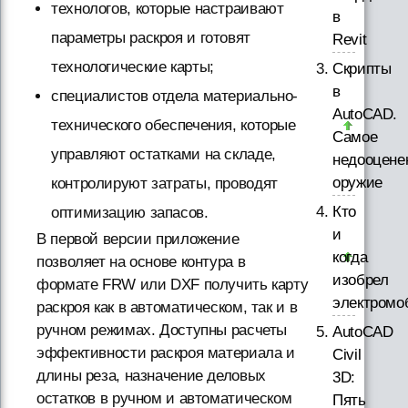
технологов, которые настраивают
в
параметры раскроя и готовят
Revit
технологические карты;
Скрипты
в
специалистов отдела материально-
AutoCAD.
технического обеспечения, которые
Самое
управляют остатками на складе,
недооцене
оружие
контролируют затраты, проводят
Кто
оптимизацию запасов.
и
В первой версии приложение
когда
позволяет на основе контура в
изобрел
формате FRW или DXF получить карту
электромо
раскроя как в автоматическом, так и в
ручном режимах. Доступны расчеты
AutoCAD
эффективности раскроя материала и
Civil
длины реза, назначение деловых
3D:
остатков в ручном и автоматическом
Пять