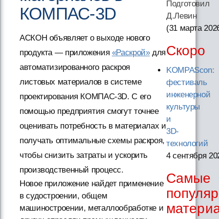
Подготовил
КОМПАС-3D
Д.Левин
(31 марта 202
АСКОН объявляет о выходе нового
Скоро
продукта — приложения
«Раскрой»
для
автоматизированного раскроя
KOMPAScon:
листовых материалов в системе
фестиваль
инженерной
проектирования КОМПАС-3D. С его
культуры
помощью предприятия смогут точнее
и
оценивать потребность в материалах и
3D-
получать оптимальные схемы раскроя,
технологий
чтобы снизить затраты и ускорить
4 сентября 20
производственный процесс.
Самые
Новое приложение найдет применение
популя
в судостроении, общем
матери
машиностроении, металлообработке и