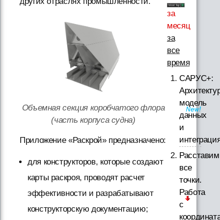
других отраслях промышленности.
за
месяц
за
все
время
САРУС+:
Архитектур
модель
Объемная секция коробчатого флора
данных
(часть корпуса судна)
и
интеграци
Приложение «Раскрой» предназначено:
Расставим
для конструкторов, которые создают
все
карты раскроя, проводят расчет
точки.
Работа
эффективности и разрабатывают
с
конструкторскую документацию;
координат