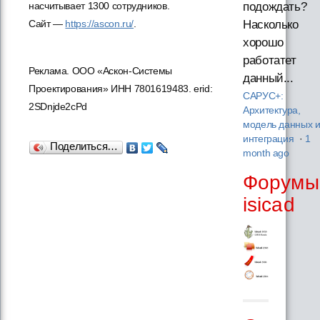
насчитывает 1300 сотрудников.
подождать?
Сайт —
https://ascon.ru/
.
Насколько
хорошо
работатет
Реклама. ООО «Аскон-Системы
данный...
Проектирования» ИНН 7801619483. erid:
САРУС+:
2SDnjde2cPd
Архитектура,
модель данных 
интеграция
·
1
Поделиться…
month ago
Форумы
isicad