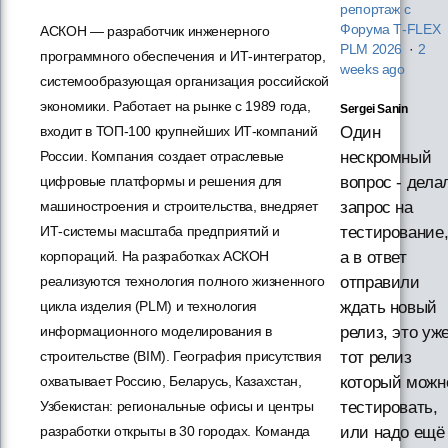
репортаж с
Форума T‑FLEX
АСКОН — разработчик инженерного
PLM 2026
·
2
программного обеспечения и ИТ-интегратор,
weeks ago
системообразующая организация российской
экономики. Работает на рынке с 1989 года,
Sergei Sanin
входит в ТОП-100 крупнейших ИТ-компаний
Один
России. Компания создает отраслевые
нескромный
цифровые платформы и решения для
вопрос - дела
машиностроения и строительства, внедряет
запрос на
ИТ-системы масштаба предприятий и
тестирование
корпораций. На разработках АСКОН
а в ответ
реализуются технология полного жизненного
отправили
цикла изделия (PLM) и технология
ждать новый
информационного моделирования в
релиз, это уж
строительстве (BIM). География присутствия
тот релиз
охватывает Россию, Беларусь, Казахстан,
который можн
Узбекистан: региональные офисы и центры
тестировать,
разработки открыты в 30 городах. Команда
или надо ещё