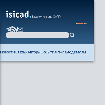
Ваше окно в мир САПР
Новости
Статьи
Авторы
События
Рекламодателям