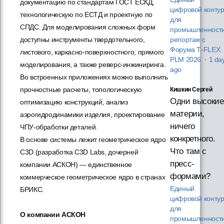
документацию по стандартам ГОСТ ЕСКД,
цифровой конту
технологическую по ЕСТД и проектную по
для
СПДС. Для моделирования сложных форм
промышленности
доступны инструменты твердотельного,
репортаж с
Форума T‑FLEX
листового, каркасно-поверхностного, прямого
PLM 2026
·
1 da
моделирования, а также реверс-инжиниринга.
ago
Во встроенных приложениях можно выполнить
прочностные расчеты, топологическую
Кишкин Сергей
Одни высокие
оптимизацию конструкций, анализ
материи,
аэрогидродинамики изделия, проектирование
ничего
ЧПУ-обработки деталей.
конкретного.
В основе системы лежит геометрическое ядро
Что там с
C3D (разработка C3D Labs, дочерней
пресс-
компании АСКОН) — единственное
формами?
коммерческое геометрическое ядро в странах
Единый
БРИКС.
цифровой конту
для
О компании АСКОН
промышленности