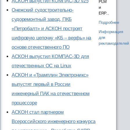
АСКОН выпустил КОМПАС-3D v25
PLM
и
Онежский судостроительно-
ERP...
судоремонтный завод, ПКБ
Подробнее
«Петробалт» и АСКОН построят
Информация
цифровую цепочку «КБ – верфь» на
для
рекламодателей
основе отечественного ПО
АСКОН выпустил КОМПАС-3D для
отечественных ОС на Linux
АСКОН и «Трамплин Электроникс»
выпустят первый в России
инженерный ПАК на отечественном
процессоре
АСКОН стал партнером
Всероссийского инженерного конкурса