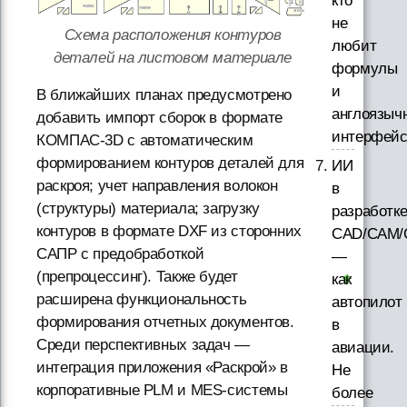
кто
не
Схема расположения контуров
любит
деталей на листовом материале
формулы
и
В ближайших планах предусмотрено
англоязыч
добавить импорт сборок в формате
интерфей
КОМПАС-3D с автоматическим
формированием контуров деталей для
ИИ
раскроя; учет направления волокон
в
(структуры) материала; загрузку
разработк
контуров в формате DXF из сторонних
CAD/CAM/
САПР с предобработкой
—
(препроцессинг). Также будет
как
расширена функциональность
автопилот
формирования отчетных документов.
в
Среди перспективных задач —
авиации.
интеграция приложения «Раскрой» в
Не
корпоративные PLM и MES-системы
более