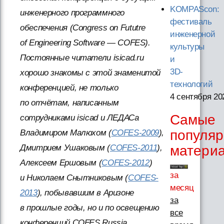
KOMPAScon:
инженерного программного
фестиваль
обеспечения (Congress on Fututre
инженерной
of Engineering Software — COFES).
культуры
Постоянные читатели isicad.ru
и
3D-
хорошо знакомы с этой знаменитой
технологий
конференцией, не только
4 сентября 20
по отчётам, написанным
Самые
сотрудниками isicad и ЛЕДАСа
популя
Владимиром Малюхом (
COFES-2009
),
Дмитрием Ушаковым (
COFES-2011
),
матери
Алексеем Ершовым (
COFES-2012
)
за
и Николаем Снытниковым (
COFES-
месяц
2013
), побывавшим в Аризоне
за
в прошлые годы, но и по освещению
все
конференций COFES Russia,