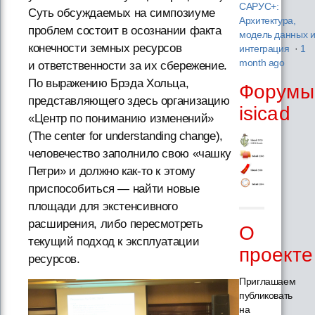
САРУС+:
Суть обсуждаемых на симпозиуме
Архитектура,
проблем состоит в осознании факта
модель данных 
конечности земных ресурсов
интеграция
·
1
month ago
и ответственности за их сбережение.
По выражению Брэда Хольца,
Форумы
представляющего здесь организацию
isicad
«Центр по пониманию изменений»
(The center for understanding change),
человечество заполнило свою «чашку
Петри» и должно как-то к этому
приспособиться — найти новые
площади для экстенсивного
расширения, либо пересмотреть
О
текущий подход к эксплуатации
проекте
ресурсов.
Приглашаем
публиковать
на