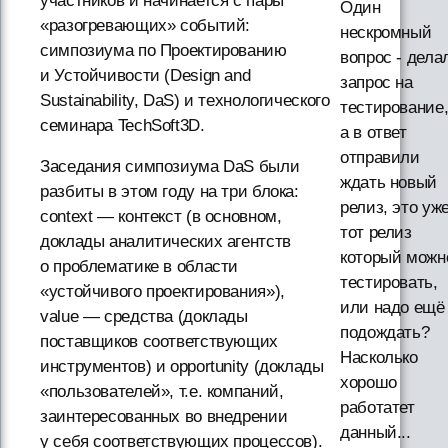
участников и начинается с пары
Один
«разогревающих» событий:
нескромный
симпозиума по Проектированию
вопрос - дела
и Устойчивости (Design and
запрос на
Sustainability, DaS) и технологического
тестирование
семинара TechSoft3D.
а в ответ
отправили
Заседания симпозиума DaS были
ждать новый
разбиты в этом году на три блока:
релиз, это уж
context — контекст (в основном,
тот релиз
доклады аналитических агентств
который можн
о проблематике в области
тестировать,
«устойчивого проектирования»),
или надо ещё
value — средства (доклады
подождать?
поставщиков соответствующих
Насколько
инструментов) и opportunity (доклады
хорошо
«пользователей», т.е. компаний,
работатет
заинтересованных во внедрении
данный...
у себя соответствующих процессов).