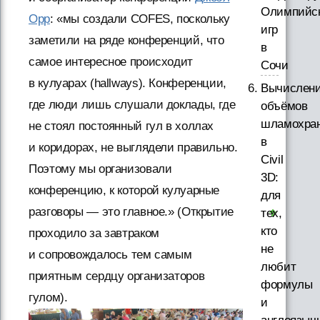
Олимпийс
Орр
: «мы создали COFES, поскольку
игр
заметили на ряде конференций, что
в
самое интересное происходит
Сочи
в кулуарах (hallways). Конференции,
Вычислен
где люди лишь слушали доклады, где
объёмов
шламохра
не стоял постоянный гул в холлах
в
и коридорах, не выглядели правильно.
Civil
Поэтому мы организовали
3D:
конференцию, к которой кулуарные
для
разговоры — это главное.» (Открытие
тех,
кто
проходило за завтраком
не
и сопровождалось тем самым
любит
приятным сердцу организаторов
формулы
гулом).
и