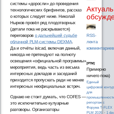
системы «доросли» до проведения
Актуаль
технологических брифингов, рассказ
обсужд
о которых следует ниже. Николай
Нырков провёл ряд плодотворных
(детали пока не раскрываются)
переговоров
о дальнейшей судьбе
RSS-
облачной PLM-системы DEXMA
.
лента
Да и отчёты isicad, включая данный,
комментариев
никогда не претендуют на полноту
освещения «официальной программы»
[PTM]
мероприятия, ведь часть из весьма
Примерно
интересных докладов и заседаний
ничего пока)
приходится пропускать ради не менее
Единый
интересных неофициальных встреч.
цифровой конту
для
Однако не стоит думать, что COFES —
промышленности
репортаж с
это исключительно кулуарные
Форума T‑FLEX
разговоры. Организаторы
PLM 2026
·
1 da