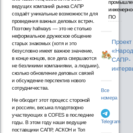
промышле
ведущих компаний рынка САПР
инженерно
создаёт уникальные возможности для
ПО
проведения важных деловых встреч.
Поэтому hallways — это не столько
неформальное дружеское общение
Проект
старых знакомых (хотя и это
«Народ
безусловно имеет важное значение,
в конце концов, все дела свершаются
САПР-
не безликими компаниями, а людьми),
интерв
сколько обновление деловых связей
и обсуждение перспектив нового
сотрудничества.
Все
номера
Не обходит этот процесс стороной
и россиян, весьма плодотворно
участвующих в COFES в последние
Telegram
годы. В этом году наши ведущие
поставщики САПР, АСКОН и Топ