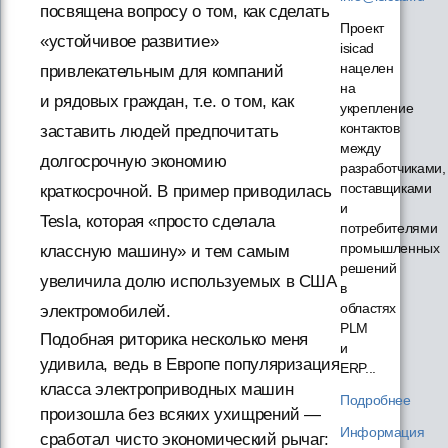
посвящена вопросу о том, как сделать
Проект
«устойчивое развитие»
isicad
нацелен
привлекательным для компаний
на
и рядовых граждан, т.е. о том, как
укрепление
контактов
заставить людей предпочитать
между
долгосрочную экономию
разработчиками,
поставщиками
краткосрочной. В пример приводилась
и
Tesla, которая «просто сделала
потребителями
промышленных
классную машину» и тем самым
решений
увеличила долю используемых в США
в
областях
электромобилей.
PLM
Подобная риторика несколько меня
и
удивила, ведь в Европе популяризация
ERP...
класса электроприводных машин
Подробнее
произошла без всяких ухищрений —
Информация
сработал чисто экономический рычаг: