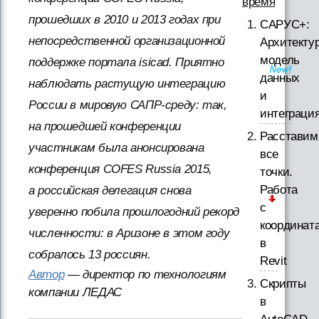
время
прошедших в 2010 и 2013 годах при
САРУС+:
непосредственной организационной
Архитектур
модель
поддержке портала isicad. Приятно
данных
наблюдать растущую интеграцию
и
России в мировую САПР-среду: так,
интеграци
на прошедшей конференции
Расставим
участникам была анонсирована
все
конференция COFES Russia 2015,
точки.
Работа
а российская делегация снова
с
уверенно побила прошлогодний рекорд
координат
численности: в Аризоне в этом году
в
собралось 13 россиян.
Revit
Автор
— директор по технологиям
Скрипты
компании ЛЕДАС
в