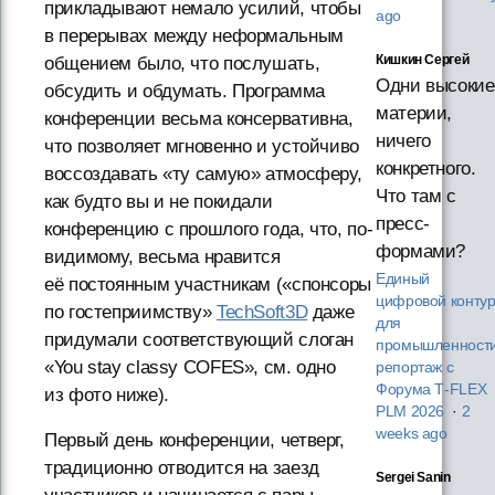
прикладывают немало усилий, чтобы
ago
в перерывах между неформальным
Кишкин Сергей
общением было, что послушать,
Одни высокие
обсудить и обдумать. Программа
материи,
конференции весьма консервативна,
ничего
что позволяет мгновенно и устойчиво
конкретного.
воссоздавать «ту самую» атмосферу,
Что там с
как будто вы и не покидали
пресс-
конференцию с прошлого года, что, по-
формами?
видимому, весьма нравится
Единый
её постоянным участникам («спонсоры
цифровой конту
по гостеприимству»
TechSoft3D
даже
для
придумали соответствующий слоган
промышленности
«You stay classy COFES», см. одно
репортаж с
Форума T‑FLEX
из фото ниже).
PLM 2026
·
2
weeks ago
Первый день конференции, четверг,
традиционно отводится на заезд
Sergei Sanin