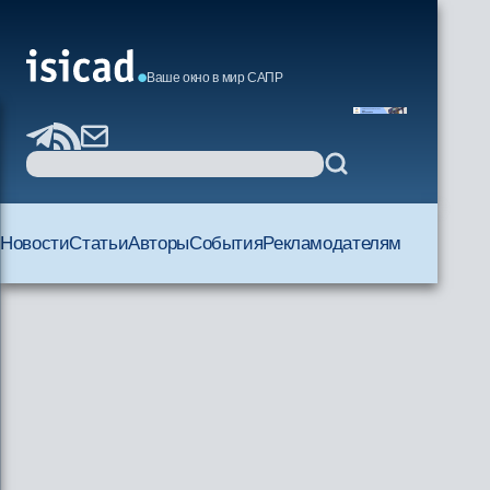
Ваше окно в мир САПР
Новости
Статьи
Авторы
События
Рекламодателям