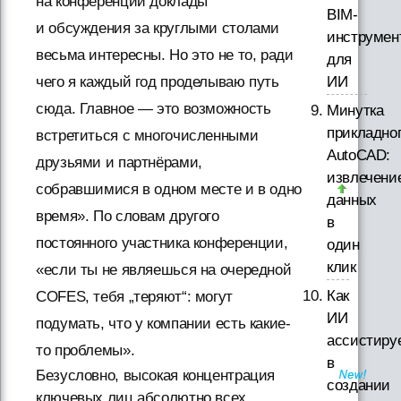
на конференции доклады
BIM-
и обсуждения за круглыми столами
инструмен
весьма интересны. Но это не то, ради
для
ИИ
чего я каждый год проделываю путь
сюда. Главное — это возможность
Минутка
прикладно
встретиться с многочисленными
AutoCAD:
друзьями и партнёрами,
извлечени
собравшимися в одном месте и в одно
данных
время». По словам другого
в
постоянного участника конференции,
один
клик
«если ты не являешься на очередной
Как
COFES, тебя „теряют“: могут
ИИ
подумать, что у компании есть какие-
ассистиру
то проблемы».
в
Безусловно, высокая концентрация
создании
ключевых лиц абсолютно всех