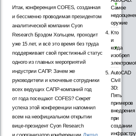
AutoCAD.
Итак, конференция COFES, созданная
Самое
недооцене
и бессменно проводимая президентом
оружие
аналитической компании Cyon
Кто
Research Брэдом Хольцем, проходит
и
уже 15 лет, и всё это время без труда
когда
поддерживает свой престижный статус
изобрел
одного из главных мероприятий
электромо
индустрии САПР. Зачем же
AutoCAD
Civil
руководители и ключевые сотрудники
3D:
всех ведущих САПР-компаний год
Пять
от года посещают COFES? Секрет
примеров
успеха этой конференции напомнил
внедрения
всем на неофициальном открытии
при
создании
вице-президент Cyon Research
инфрастру
и соорганизатор конференции
Джоэл