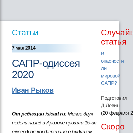
Статьи
Случай
статья
7 мая 2014
В
САПР-одиссея
опасности
ли
2020
мировой
САПР?
Иван Рыков
—
Подготовил
Д.Левин
(20 февраля 
От редакции isicad.ru:
Менее двух
недель назад в Аризоне прошла 15-ая
Скоро
ежегодная конференция о будущем