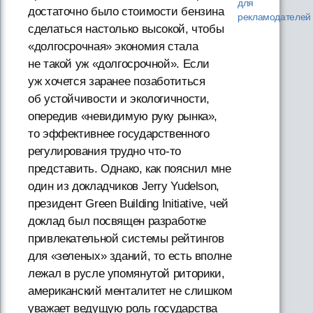
для
достаточно было стоимости бензина
рекламодателей
сделаться настолько высокой, чтобы
«долгосрочная» экономия стала
не такой уж «долгосрочной». Если
уж хочется заранее позаботиться
об устойчивости и экологичности,
опередив «невидимую руку рынка»,
то эффективнее государственного
регулирования трудно что-то
представить. Однако, как пояснил мне
один из докладчиков Jerry Yudelson,
президент Green Building Initiative, чей
доклад был посвящен разработке
привлекательной системы рейтингов
для «зеленых» зданий, то есть вполне
лежал в русле упомянутой риторики,
американский менталитет не слишком
уважает ведущую роль государства