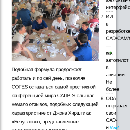
англоязыч
интерфей
ИИ
в
разработк
CAD/CAM/
—
как
автопилот
в
Подобная формула продолжает
авиации.
работать и по сей день, позволяя
Не
COFES оставаться самой престижной
более
конференцией мира САПР. Я слышал
ODA
немало отзывов, подобных следующей
открывает
свои
характеристике от Джона Хирштика:
CAD-
«Безусловно, представленные
и