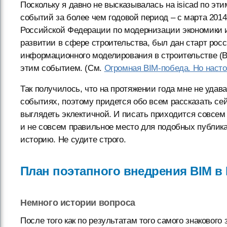
Поскольку я давно не высказывалась на isicad по э
событий за более чем годовой период – с марта 2014
Российской Федерации по модернизации экономики 
развитии в сфере строительства, был дан старт рос
информационного моделирования в строительстве (BI
этим событием. (См.
Огромная BIM-победа. Но насто
Так получилось, что на протяжении года мне не уда
событиях, поэтому придется обо всем рассказать сей
выглядеть эклектичной. И писать приходится совсем
и не совсем правильное место для подобных публикац
историю. Не судите строго.
План поэтапного внедрения BIM в
Немного истории вопроса
После того как по результатам того самого знаковог