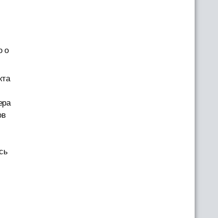
о о
кта
ера
ов
сь