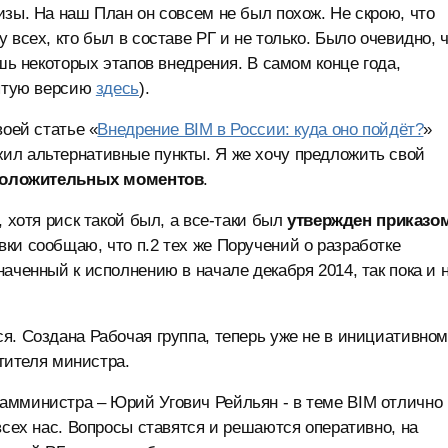
изы. На наш План он совсем не был похож. Не скрою, что
 всех, кто был в составе РГ и не только. Было очевидно, 
ишь некоторых этапов внедрения. В самом конце года,
нятую версию
здесь
).
воей статье «
Внедрение BIM в России: куда оно пойдёт?
»
ил альтернативные пункты. Я же хочу предложить свой
положительных моментов
.
 хотя риск такой был, а все-таки был
утвержден приказо
ки сообщаю, что п.2 тех же Поручений о разработке
аченный к исполнению в начале декабря 2014, так пока и 
я. Создана Рабочая группа, теперь уже не в инициативно
стителя министра.
амминистра – Юрий Угович Рейльян - в теме BIM отлично
всех нас. Вопросы ставятся и решаются оперативно, на