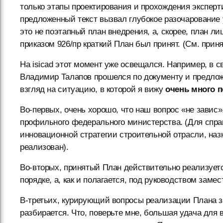
только этапы проектирования и прохождения эксперт
предложенный текст вызвал глубокое разочарование у
это не поэтапный план внедрения, а, скорее, план л
приказом 926/пр краткий План был принят. (См. при
На isicad этот момент уже освещался. Например, в с
Владимир Талапов прошелся по документу и предлож
взгляд на ситуацию, в которой я вижу
очень много 
Во-первых, очень хорошо, что наш вопрос «не завис»,
профильного федерального министерства. (Для справ
инновационной стратегии строительной отрасли, назн
реализован).
Во-вторых, принятый План действительно реализуетс
порядке, а, как и полагается, под руководством заме
В-третьих, курирующий вопросы реализации Плана з
разбирается. Что, поверьте мне, большая удача для 