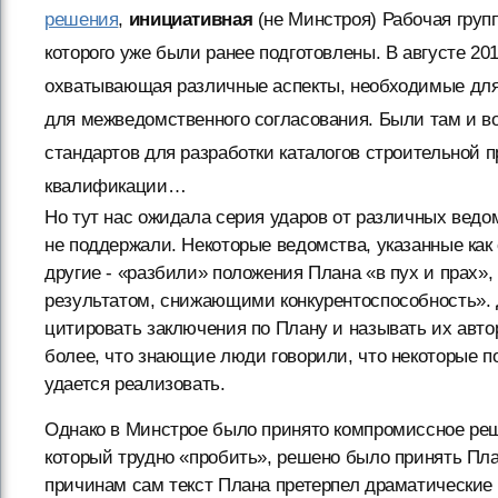
решения
,
инициативная
(не Минстроя) Рабочая груп
которого уже были ранее подготовлены. В августе 20
охватывающая различные аспекты, необходимые для 
для межведомственного согласования. Были там и в
стандартов для разработки каталогов строительной 
квалификации…
Но тут нас ожидала серия ударов от различных ведо
не поддержали. Некоторые ведомства, указанные как 
другие - «разбили» положения Плана «в пух и прах»
результатом, снижающими конкурентоспособность». 
цитировать заключения по Плану и называть их автор
более, что знающие люди говорили, что некоторые п
удается реализовать.
Однако в Минстрое было принято компромиссное реш
который трудно «пробить», решено было принять Пл
причинам сам текст Плана претерпел драматические