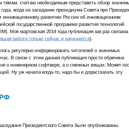
тим темам, считаю необходимым представить обзор значим
 года, когда на заседании президиума Совета при Президе
и инновационному развитию России об инновационном
сийской государственной программе развития технологий
M). Моя мартовская 2014 года публикация как раз связана
ящая работа только сейчас и начинается
).
валось регулярно информировать читателей о значимых
час. В связи с этим данная публикация просто обречена
 не о инженерном софтвере, а о смежных вещах. Может isi
ий. Ну уж начала когда-то, надо бы и дорассказать эту
 РФ
о заседания Президентского Совета были опубликованы