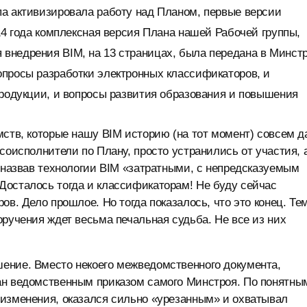
па активизировала работу над Планом, первые версии
14 года комплексная версия Плана нашей Рабочей группы,
внедрения BIM, на 13 страницах, была передана в Минст
опросы разработки электронных классификаторов, и
продукции, и вопросы развития образования и повышения
мств, которые нашу BIM историю (на тот момент) совсем д
соисполнители по Плану, просто устранились от участия, 
, назвав технологии BIM «затратными, с непредсказуемым
Досталось тогда и классификаторам! Не буду сейчас
ов. Дело прошлое. Но тогда показалось, что это конец. Те
оручения ждет весьма печальная судьба. Не все из них
ение. Вместо некоего межведомственного документа,
ан ведомственным приказом самого Минстроя. По понятны
 изменения, оказался сильно «урезанным» и охватывал