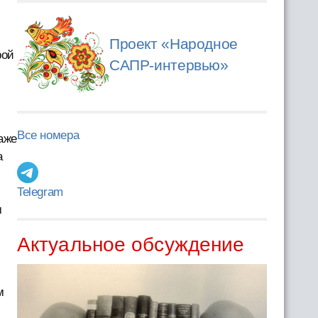
Проект «Народное
рой
САПР-интервью»
Все номера
аже
а
Telegram
м
Актуальное обсуждение
м