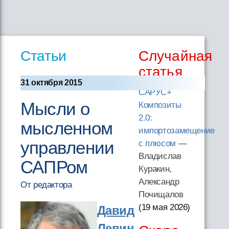
Статьи
Случайная
статья
31 октября 2015
САРУС+
Мысли о
Композиты
2.0:
мысленном
импортозамещение
управлении
с плюсом
—
Владислав
САПРом
Куракин,
Александр
От редактора
Почищалов
(19 мая 2026
)
Давид
Левин