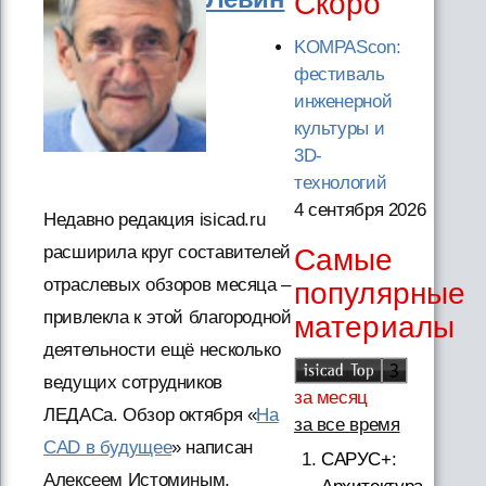
Скоро
KOMPAScon:
фестиваль
инженерной
культуры и
3D-
технологий
4 сентября 2026
Недавно редакция isicad.ru
расширила круг составителей
Самые
отраслевых обзоров месяца –
популярные
привлекла к этой благородной
материалы
деятельности ещё несколько
ведущих сотрудников
за месяц
ЛЕДАСа. Обзор октября «
На
за все время
CAD в будущее
» написан
САРУС+:
Алексеем Истоминым,