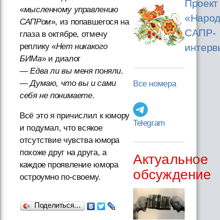
Проект
«
мысленному управлению
«Народ
САПРом
», из попавшегося на
САПР-
глаза в октябре, отмечу
реплику «
Нет никакого
интерв
БИМа
» и диалог
—
Едва ли вы меня поняли
.
—
Думаю, что вы и сами
Все номера
себя не понимаете
.
Всё это я причислил к юмору
Telegram
и подумал, что всякое
отсутствие чувства юмора
похоже друг на друга, а
Актуальное
каждое проявление юмора
обсуждение
остроумно по-своему.
Поделиться…