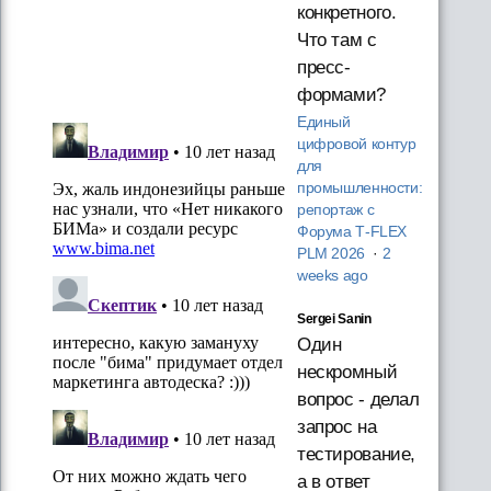
конкретного.
Что там с
пресс-
формами?
Единый
цифровой контур
для
промышленности:
репортаж с
Форума T‑FLEX
PLM 2026
·
2
weeks ago
Sergei Sanin
Один
нескромный
вопрос - делал
запрос на
тестирование,
а в ответ