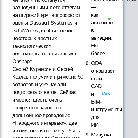
—
равнодушными к его ответам
как
на широкий круг вопросов: от
автопилот
оценки Dassault Systemes и
в
SolidWorks до объяснения
авиации.
некоторых частных
Не
технологических
более
обстоятельств, связанных с
Onshape.
ODA
Сергей Кураксин и Сергей
открывает
Козлов получили примерно 50
свои
вопросов и уже начали
CAD-
подготовку ответов. Сейчас
и
имеется шесть очень
BIM-
конкретных заявок на
инструменты
дальнейшее проведение
для
«Народного интервью», две
ИИ
из них, вероятно, могут быть
Минутка