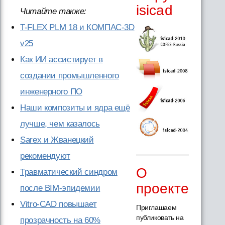
isicad
Читайте также:
T-FLEX PLM 18 и КОМПАС-3D
v25
Как ИИ ассистирует в
создании промышленного
инженерного ПО
Наши композиты и ядра ещё
лучше, чем казалось
Sarex и Жванецкий
рекомендуют
О
Травматический синдром
проекте
после BIM-эпидемии
Vitro-CAD повышает
Приглашаем
публиковать на
прозрачность на 60%