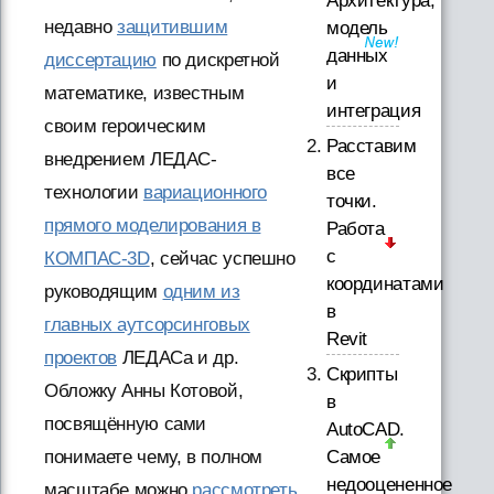
Архитектура,
недавно
защитившим
модель
данных
диссертацию
по дискретной
и
математике, известным
интеграция
своим героическим
Расставим
внедрением ЛЕДАС-
все
технологии
вариационного
точки.
прямого моделирования в
Работа
с
КОМПАС-3D
, сейчас успешно
координатами
руководящим
одним из
в
главных аутсорсинговых
Revit
проектов
ЛЕДАСа и др.
Скрипты
Обложку Анны Котовой,
в
посвящённую сами
AutoCAD.
понимаете чему, в полном
Самое
недооцененное
масштабе можно
рассмотреть