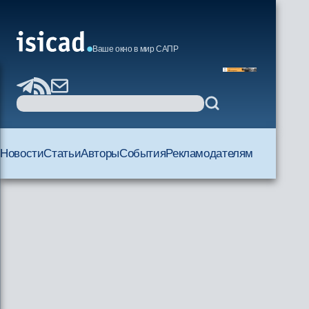
Ваше окно в мир САПР
Новости
Статьи
Авторы
События
Рекламодателям