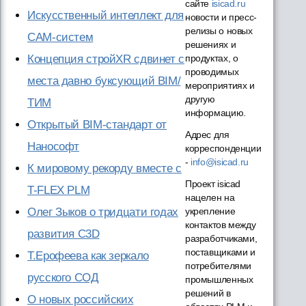
сайте
isicad.ru
Искусственный интеллект для
новости и пресс-
релизы о новых
CAM-систем
решениях и
продуктах, о
Концепция стройXR сдвинет с
проводимых
места давно буксующий BIM/
мероприятиях и
другую
ТИМ
информацию.
Открытый BIM-стандарт от
Адрес для
Нанософт
корреспонденции
-
info@isicad.ru
К мировому рекорду вместе с
Проект isicad
T-FLEX PLM
нацелен на
укрепление
Олег Зыков о тридцати годах
контактов между
развития C3D
разработчиками,
поставщиками и
Т.Ерофеева как зеркало
потребителями
русского СОД
промышленных
решений в
О новых российских