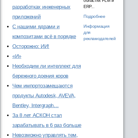
областях PLM и
ERP...
разработках инженерных
Подробнее
приложений
Информация
С нашими ядрами и
для
композитами всё в порядке
рекламодателей
Осторожно: ИИ!
«И»
Необходим ли интеллект для
бережного доения коров
Чем импортозамещаются
продукты Autodesk, AVEVA,
Bentley, Intergraph…
За 8 лет АСКОН стал
зарабатывать в 6 раз больше
Невозможно управлять тем,