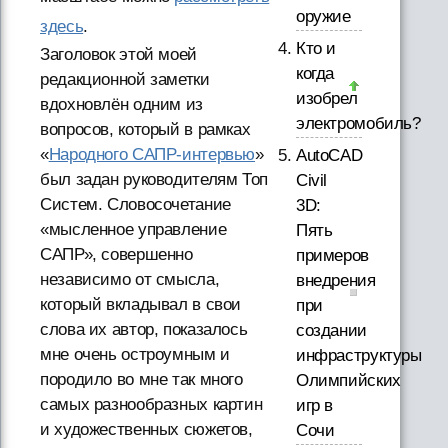
оружие
здесь
.
Кто и
Заголовок этой моей
когда
редакционной заметки
изобрел
вдохновлён одним из
электромобиль?
вопросов, который в рамках
«
Народного САПР-интервью
»
AutoCAD
был задан руководителям Топ
Civil
Систем. Словосочетание
3D:
«мысленное управление
Пять
САПР», совершенно
примеров
независимо от смысла,
внедрения
который вкладывал в свои
при
слова их автор, показалось
создании
мне очень остроумным и
инфраструктуры
породило во мне так много
Олимпийских
самых разнообразных картин
игр в
и художественных сюжетов,
Сочи