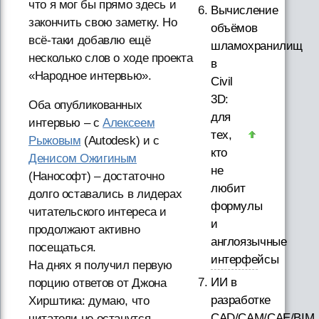
что я мог бы прямо здесь и
Вычисление
закончить свою заметку. Но
объёмов
всё-таки добавлю ещё
шламохранилищ
несколько слов о ходе проекта
в
«Народное интервью».
Civil
3D:
Оба опубликованных
для
интервью – с
Алексеем
тех,
Рыжовым
(Autodesk) и с
кто
Денисом Ожигиным
не
(Нанософт) – достаточно
любит
долго оставались в лидерах
формулы
читательского интереса и
и
продолжают активно
англоязычные
посещаться.
интерфейсы
На днях я получил первую
ИИ в
порцию ответов от Джона
разработке
Хирштика: думаю, что
CAD/CAM/CAE/BIM
читатели не останутся