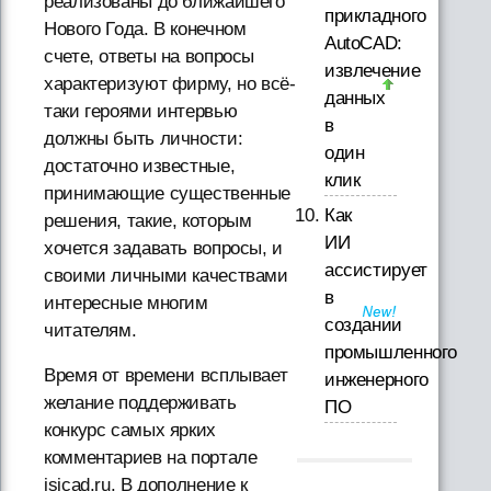
реализованы до ближайшего
прикладного
Нового Года. В конечном
AutoCAD:
счете, ответы на вопросы
извлечение
характеризуют фирму, но всё-
данных
таки героями интервью
в
должны быть личности:
один
достаточно известные,
клик
принимающие существенные
Как
решения, такие, которым
ИИ
хочется задавать вопросы, и
ассистирует
своими личными качествами
в
интересные многим
создании
читателям.
промышленного
Время от времени всплывает
инженерного
желание поддерживать
ПО
конкурс самых ярких
комментариев на портале
isicad.ru. В дополнение к