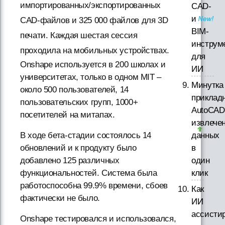
импортированных/экспортированных
CAD-
и
CAD-файлов и 325 000 файлов для 3D
BIM-
печати. Каждая шестая сессия
инструм
проходила на мобильных устройствах.
для
Onshape используется в 200 школах и
ИИ
университетах, только в одном MIT –
Минутка
около 500 пользователей, 14
приклад
пользовательских групп, 1000+
AutoCAD
посетителей на митапах.
извлече
данных
В ходе бета-стадии состоялось 14
в
обновлений и к продукту было
один
добавлено 125 различных
клик
функциональностей. Система была
работоспособна 99.9% времени, сбоев
Как
фактически не было.
ИИ
ассисти
Onshape тестировался и использовался,