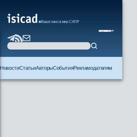
Ваше окно в мир САПР
Новости
Статьи
Авторы
События
Рекламодателям