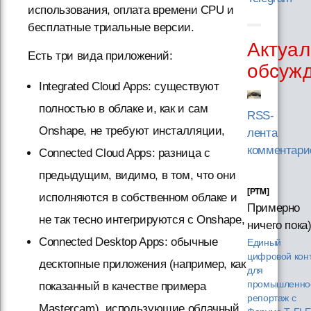
использования, оплата времени CPU и
бесплатные триальные версии.
Актуал
Есть три вида приложений:
обсуж
Integrated Cloud Apps: существуют
полностью в облаке и, как и сам
RSS-
Onshape, не требуют инсталляции,
лента
комментари
Connected Cloud Apps: разница с
предыдущим, видимо, в том, что они
[PTM]
исполняются в собственном облаке и
Примерно
не так тесно интегрируются с Onshape,
ничего пока
Connected Desktop Apps: обычные
Единый
цифровой кон
десктопные приложения (например, как
для
промышленнос
показанный в качестве примера
репортаж с
Mastercam), использующие облачный