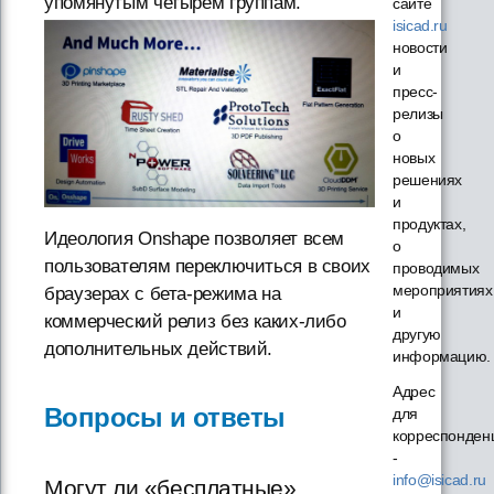
упомянутым четырём группам.
сайте
isicad.ru
новости
и
пресс-
релизы
о
новых
решениях
и
продуктах,
Идеология Onshape позволяет всем
о
пользователям переключиться в своих
проводимых
мероприятиях
браузерах с бета-режима на
и
коммерческий релиз без каких-либо
другую
дополнительных действий.
информацию.
Адрес
Вопросы и ответы
для
корреспонден
-
info@isicad.ru
Могут ли «бесплатные»