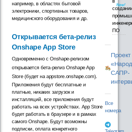
в
например, в областях бытовой
создани
электроники, спортивных товаров,
промышл
медицинского оборудования и др.
инженер
ПО
Открывается бета-релиз
Onshape App Store
Проект
Одновременно с Onshape-релизом
«Народ
открывается бета-релиз Onshape App
САПР-
Store (будет на appstore.onshape.com).
интерв
Приложения будут бесплатные и
платные, никаких загрузок и
инсталляций, все приложения будут
Все
работать на всех устройствах. App Store
номера
будет работать в браузере и в рамках
самого Onshape. Будут возможны
подписки, оплата конкретного
Telegram