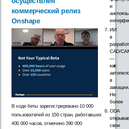
осуществлен
и
коммерческий релиз
англояз
Onshape
интерфе
ИИ
в
разработ
CAD/CA
—
как
автопил
в
авиации
Не
более
В ходе беты зарегистрировано 10 000
ODA
пользователей из 150 стран, работавших
открыва
400 000 часов, отмечено 390 000
свои