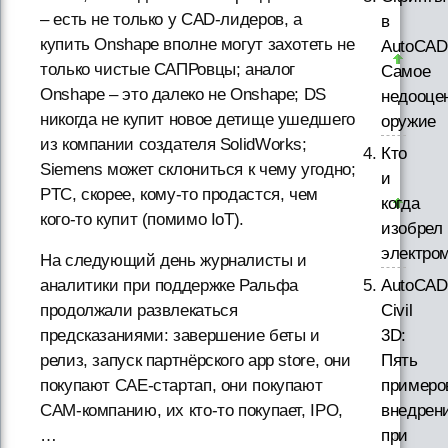
– есть не только у CAD-лидеров, а
в
купить Onshape вполне могут захотеть не
AutoCAD
только чистые САПРовцы; аналог
Самое
Onshape – это далеко не Onshape; DS
недооце
никогда не купит новое детище ушедшего
оружие
из компании создателя SolidWorks;
Кто
Siemens может склониться к чему угодно;
и
PTC, скорее, кому-то продастся, чем
когда
кого-то купит (помимо IoT).
изобрел
электро
На следующий день журналисты и
AutoCAD
аналитики при поддержке Ральфа
Civil
продолжали развлекаться
3D:
предсказаниями: завершение беты и
Пять
релиз, запуск партнёрского app store, они
примеро
покупают CAE-стартап, они покупают
внедрен
CAM-компанию, их кто-то покупает, IPO,
при
…