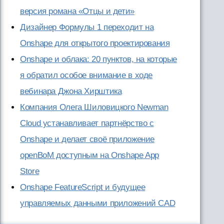
версия романа «Отцы и дети»
Дизайнер Формулы 1 переходит на
Onshape для открытого проектирования
Onshape и облака: 20 пунктов, на которые
я обратил особое внимание в ходе
вебинара Джона Хирштика
Компания Олега Шиловицкого Newman
Cloud устанавливает партнёрство с
Onshape и делает своё приложение
openBoM доступным на Onshape App
Store
Onshape FeatureScript и будущее
управляемых данными приложений CAD