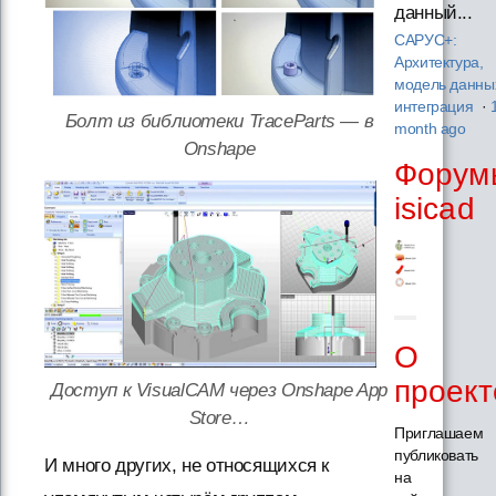
данный...
САРУС+:
Архитектура,
модель данны
интеграция
·
Болт из библиотеки TraceParts — в
month ago
Onshape
Форум
isicad
О
проект
Доступ к VisualCAM через Onshape App
Store…
Приглашаем
публиковать
И много других, не относящихся к
на