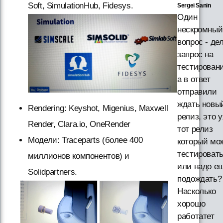
Soft, SimulationHub, Fidesys.
Sergei Sanin
Один
нескромный
вопрос - де
запрос на
тестировани
а в ответ
отправили
ждать новы
Rendering: Keyshot, Migenius, Maxwell
релиз, это 
Render, Clara.io, OneRender
тот релиз
Модели: Traceparts (более 400
который мо
тестировать
миллионов компонентов) и
или надо е
Solidpartners.
подождать?
Насколько
хорошо
работатет