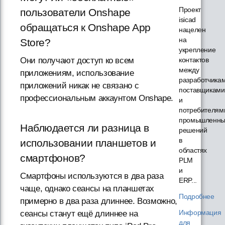
Проект
пользователи Onshape
isicad
обращаться к Onshape App
нацелен
на
Store?
укрепление
контактов
Они получают доступ ко всем
между
приложениям, использование
разработчикам
приложений никак не связано с
поставщиками
профессиональным аккаунтом Onshape.
и
потребителям
промышленны
Наблюдается ли разница в
решений
в
использовании планшетов и
областях
смартфонов?
PLM
и
Смартфоны используются в два раза
ERP...
чаще, однако сеансы на планшетах
Подробнее
примерно в два раза длиннее. Возможно,
Информация
сеансы станут ещё длиннее на
для