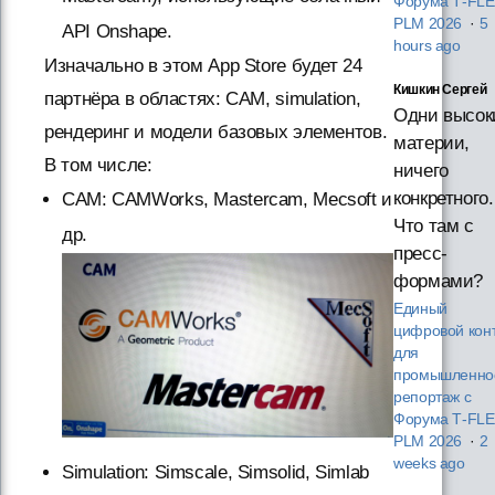
Форума T‑FL
PLM 2026
·
5
API Onshape.
hours ago
Изначально в этом App Store будет 24
Кишкин Сергей
партнёра в областях: CAM, simulation,
Одни высок
рендеринг и модели базовых элементов.
материи,
В том числе:
ничего
конкретного.
CAM: CAMWorks, Mastercam, Mecsoft и
Что там с
др.
пресс-
формами?
Единый
цифровой кон
для
промышленнос
репортаж с
Форума T‑FL
PLM 2026
·
2
weeks ago
Simulation: Simscale, Simsolid, Simlab