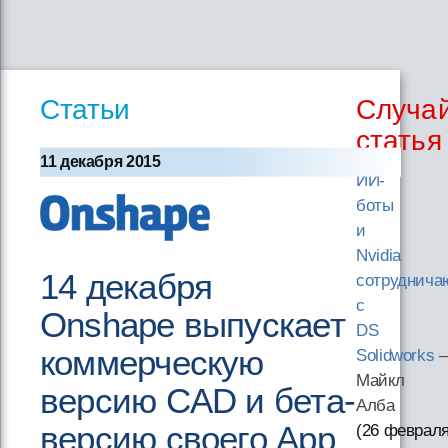
Статьи
Случа
статья
11 декабря 2015
ИИ-
боты
и
Nvidia
14 декабря
сотруднича
с
Onshape выпускает
DS
коммерческую
Solidworks
Майкл
версию CAD и бета-
Алба
версию своего App
(26 февраля