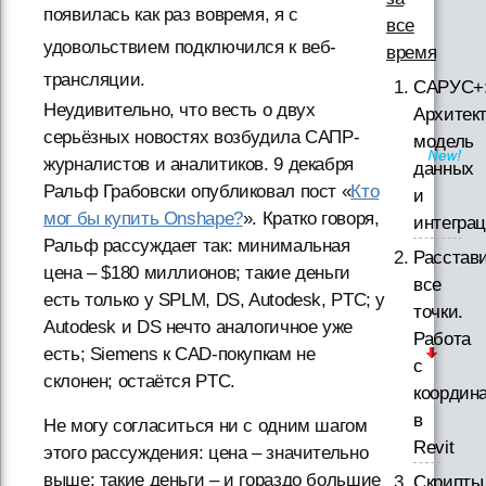
появилась как раз вовремя, я с
все
удовольствием подключился к веб-
время
трансляции.
САРУС+
Неудивительно, что весть о двух
Архитект
серьёзных новостях возбудила САПР-
модель
журналистов и аналитиков. 9 декабря
данных
Ральф Грабовски опубликовал пост «
Кто
и
мог бы купить Onshape?
». Кратко говоря,
интегра
Ральф рассуждает так: минимальная
Расстав
цена – $180 миллионов; такие деньги
все
есть только у SPLM, DS, Autodesk, PTC; у
точки.
Autodesk и DS нечто аналогичное уже
Работа
есть; Siemens к CAD-покупкам не
с
склонен; остаётся PTC.
координ
в
Не могу согласиться ни с одним шагом
Revit
этого рассуждения: цена – значительно
выше; такие деньги – и гораздо большие
Скрипты