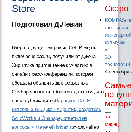
Store
Скоро
KOMPAScon
Подготовил Д.Левин
фестиваль
инженерной
культуры
Вчера ведущие мировые САПР-медиа,
и
включая isicad.ru, получили от Джона
3D-
технологий
Хирштика приглашение к участию в
4 сентября 
онлайн пресс-конференции, которая
обещала объявить две серьезные
Самые
Onshape-новости. Отметив для себя, что
попул
наша публикация «
Народное САПР-
матер
интервью N4. Джон Хирштик, создатель
за
SolidWorks и Onshape, ответил на
месяц
вопросы читателей isicad.ru
» случайно
за