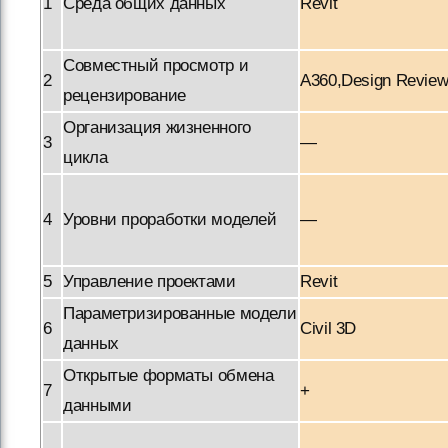
1
Среда общих данных
Revit
Совместный просмотр и
2
A360,Design Revie
рецензирование
Организация жизненного
3
—
цикла
4
Уровни проработки моделей
—
5
Управление проектами
Revit
Параметризированные модели
6
Civil 3D
данных
Открытые форматы обмена
7
+
данными