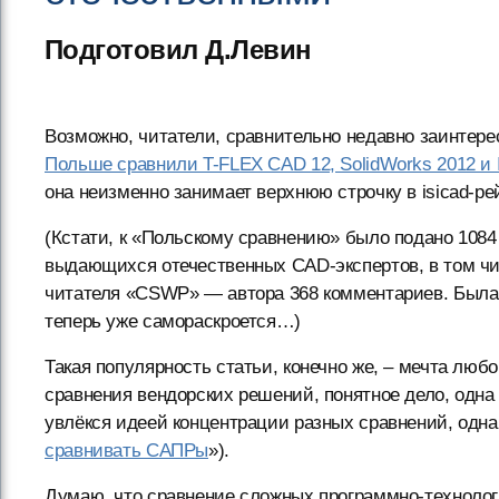
Подготовил Д.Левин
Возможно, читатели, сравнительно недавно заинтере
Польше сравнили T-FLEX CAD 12, SolidWorks 2012 и I
она неизменно занимает верхнюю строчку в isicad-рей
(Кстати, к «Польскому сравнению» было подано 1084
выдающихся отечественных CAD-экспертов, в том чис
читателя «CSWP» — автора 368 комментариев. Была г
теперь уже самораскроется…)
Такая популярность статьи, конечно же, – мечта любо
сравнения вендорских решений, понятное дело, одна
увлёкся идеей концентрации разных сравнений, однак
сравнивать САПРы
»).
Думаю, что сравнение сложных программно-технолог