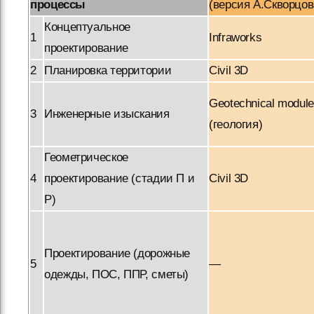
процессы
(версия А.Скворцов
Концептуальное
1
Infraworks
проектирование
2
Планировка территории
Civil 3D
Geotechnical module
3
Инженерные изыскания
(геология)
Геометрическое
4
проектирование (стадии П и
Civil 3D
Р)
Проектирование (дорожные
5
—
одежды, ПОС, ППР, сметы)