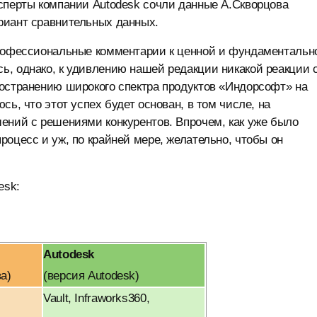
сперты компании Autodesk сочли данные А.Скворцова
риант сравнительных данных.
профессиональные комментарии к ценной и фундаментальн
ь, однако, к удивлению нашей редакции никакой реакции 
ространению широкого спектра продуктов «Индорсофт» на
ь, что этот успех будет основан, в том числе, на
ений с решениями конкурентов. Впрочем, как уже было
роцесс и уж, по крайней мере, желательно, чтобы он
esk:
Autodesk
а)
(версия Autodesk)
Vault, Infraworks360,