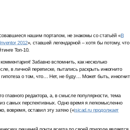
совавшиеся нашим порталом, не знакомы со статьёй «
В
nventor 2012
», ставшей легендарной – хотя бы потому, что
тинге Toп-10.
 комментария! Забавно вспомнить, как несколько
ле, в личной переписке, пытались раскрыть инкогнито
ипотеза о том, что… Нет, не буду… Может быть, инкогнит
го главного редактора, а, в смысле популярности, тема
 из самых перспективных. Одно время я легкомысленно
о, вовремя, оставил эту затею («
isicad.ru продолжает
ических решений почти всегда по своей природе является