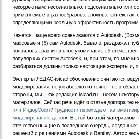
некорректным: несознательно, подсознательно или со
применяемые в разнообразных сложных контекстах, 
определяющими реальную эффективность программ
Кажется, чаще всего сравниваются с Autodesk. (Возм
массовые и (б) сам Autodesk, бывало, раздражал пу
появилось сравнительное упоминание об отечественно
популярных систем Autodesk, и, при этом, по мнению
разбираться должны только настоящие эксперты и, п
Эксперты ЛЕДАС-isicad обоснованно считаются веду
моделирования, но уж абсолютно точно – не в облас
стороны, мы – как редакция isicad.ru – несём некото
материалов. Сейчас речь идёт о статье доктора техн
или ИндорСофт? Трудности перехода от автоматизи
моделированию дорог
». В этой богатой материалом,
отечественных (не в последнюю очередь, созданных
решений с решениями Autodesk и Bentley. Автор вес