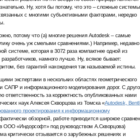
знательно. Ну, хотя бы потому, что это – сложные системы
связанных с многими субъективными факторами, нередко
ы.
ожно, потому что (а) многие решения Autodesk – самые
блику очень уж смелыми сравнениями.) Например, недавно
й системе, которая в 3072 раза компактнее одной из
 разработчиков, намного лучше. Ну, всякое бывает:
ритом, без гарантий нахождения так называемой истины.
щими экспертами в нескольких областях геометрического
ти САПР и информационного моделирования дорог. С друг
рую ответственность за корректность опубликованных нами
ических наук Алексея Скворцова из Томска «
Autodesk, Bent
рованного проектирования к информационному
 фактически обзорной, работе приводится широкое сравне
 в ООО «Индорсофт» под руководством А.Скворцова)
ьма критически отзывается о зарубежных решениях и