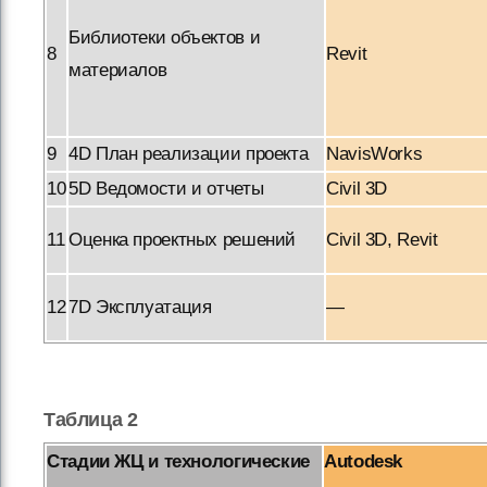
Библиотеки объектов и
8
Revit
материалов
9
4D План реализации проекта
NavisWorks
10
5D Ведомости и отчеты
Civil 3D
11
Оценка проектных решений
Civil 3D, Revit
12
7D Эксплуатация
—
Таблица 2
Стадии ЖЦ и технологические
Autodesk