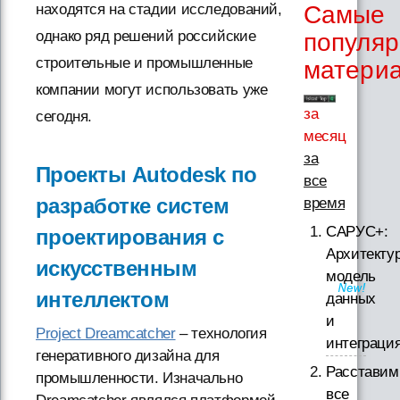
Самые
находятся на стадии исследований,
однако ряд решений российские
популя
строительные и промышленные
матери
компании могут использовать уже
за
сегодня.
месяц
за
Проекты Autodesk по
все
разработке систем
время
САРУС+:
проектирования с
Архитектур
искусственным
модель
интеллектом
данных
и
Project Dreamcatcher
– технология
интеграци
генеративного дизайна для
Расставим
промышленности. Изначально
все