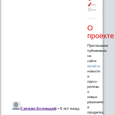
О
проекте
Приглашаем
публиковать
на
сайте
isicad.ru
новости
и
пресс-
релизы
о
новых
решениях
и
продуктах,