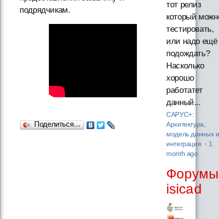
тот релиз
подрядчикам.
который можн
тестировать,
или надо ещё
подождать?
Насколько
хорошо
работатет
данный...
САРУС+:
Поделиться…
Архитектура,
модель данных 
интеграция
·
1
month ago
Форумы
isicad