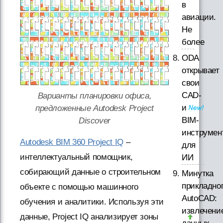
в
авиации.
Не
более
ODA
открывает
свои
CAD-
Варианты планировки офиса,
и
предложенные Autodesk Project
BIM-
Discover
инструмен
Autodesk BIM 360 Project IQ
–
для
интеллектуальный помощник,
ИИ
собирающий данные о строительном
Минутка
прикладно
объекте с помощью машинного
AutoCAD:
обучения и аналитики. Используя эти
извлечени
данные, Project IQ анализирует зоны