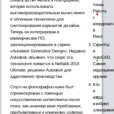
Dreamcatcher являлся платформой,
точки.
которая использовала
Работа
высокопроизводительные вычисления
с
и облачные технологии для
координат
синтезирования вариантов дизайна.
в
Теперь он интегрирован в
Revit
коммерческое ПО,
Скрипты
эволюционировавшее в сервис
в
«Autodesk Generative Design». Недавно
AutoCAD.
Autodesk объявил, что скоро эта
Самое
технология появится в Netfabb 2018
недооцене
Ultimate, решении Autodesk для
оружие
аддитивного производства.
Кто
Стул на фотографии ниже был
и
спроектирован с помощью
когда
искусственного интеллекта после
изобрел
того, как инженер ввел требования,
электромо
предъявляемые к конечному изделию.