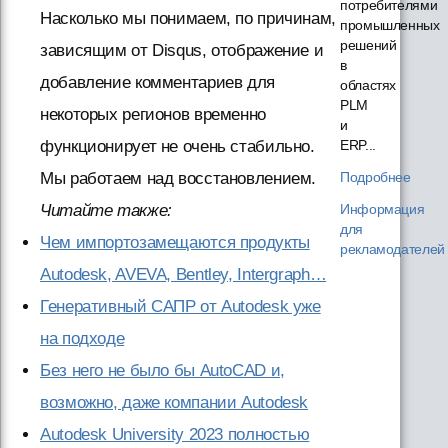
потребителями
Насколько мы понимаем, по причинам,
промышленных
решений
зависящим от Disqus, отображение и
в
добавление комментариев для
областях
PLM
некоторых регионов временно
и
ERP...
функционирует не очень стабильно.
Подробнее
Мы работаем над восстановлением.
Информация
Читайте также:
для
Чем импортозамещаются продукты
рекламодателей
Autodesk, AVEVA, Bentley, Intergraph…
Генеративный САПР от Autodesk уже
на подходе
Без него не было бы AutoCAD и,
возможно, даже компании Autodesk
Autodesk University 2023 полностью