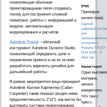
позволяющая обычным
[PTM]
проектировщикам легко создавать
Примерно
логику для построения сложной
ничего пока)
геометрии, работы с информацией в
Единый
модели, автоматизации
цифровой конту
моделирования и расчетов.
для
промышленности
Autodesk Fractal
– облачный
репортаж с
инструмент Autodesk Dynamo Studio,
Форума T‑FLEX
PLM 2026
·
3
позволяющий определить цели и
days ago
ограничения проекта и на их основе
разработать варианты дизайна для
Кишкин Сергей
дальнейшей работы.
Одни высокие
материи,
В рамках мероприятия вице-президент
ничего
Autodesk Каллан Карпентер (Callan
конкретного.
Carpenter) также показал (видео ниже,
Что там с
продолжительность 2'12"), как могла бы
пресс-
выглядеть система проектирования