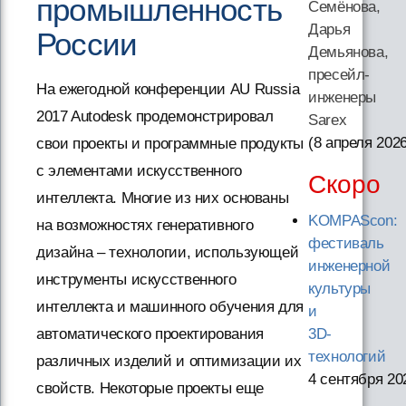
промышленность
Семёнова,
Дарья
России
Демьянова,
пресейл-
На ежегодной конференции AU Russia
инженеры
2017 Autodesk продемонстрировал
Sarex
(8 апреля 202
свои проекты и программные продукты
с элементами искусственного
Скоро
интеллекта. Многие из них основаны
KOMPAScon:
на возможностях генеративного
фестиваль
дизайна – технологии, использующей
инженерной
инструменты искусственного
культуры
интеллекта и машинного обучения для
и
3D-
автоматического проектирования
технологий
различных изделий и оптимизации их
4 сентября 20
свойств. Некоторые проекты еще