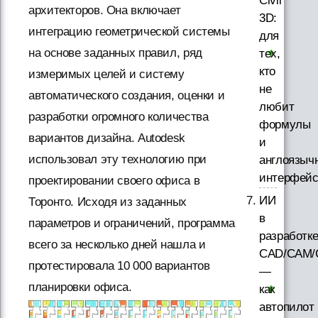
Civil
архитекторов. Она включает
3D:
интеграцию геометрической системы
для
на основе заданных правил, ряд
тех,
кто
измеримых целей и систему
не
автоматического создания, оценки и
любит
разработки огромного количества
формулы
вариантов дизайна. Autodesk
и
использовал эту технологию при
англоязыч
интерфей
проектировании своего офиса в
ИИ
Торонто. Исходя из заданных
в
параметров и ограничений, программа
разработк
всего за несколько дней нашла и
CAD/CAM/
протестировала 10 000 вариантов
—
планировки офиса.
как
автопилот