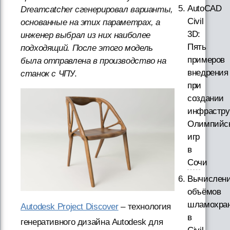
AutoCAD
Dreamcatcher сгенерировал варианты,
Civil
основанные на этих параметрах, а
3D:
инженер выбрал из них наиболее
Пять
подходящий. После этого модель
примеров
была отправлена в производство на
внедрения
станок с ЧП
У.
при
создании
инфрастру
Олимпийс
игр
в
Сочи
Вычислен
объёмов
шламохра
Autodesk Project Discover
– технология
в
генеративного дизайна Autodesk для