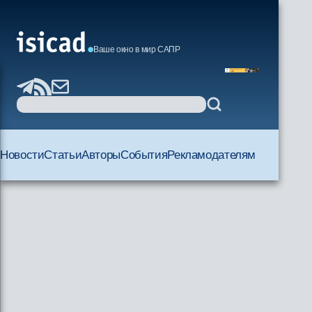
Ваше окно в мир САПР
Новости
Статьи
Авторы
События
Рекламодателям