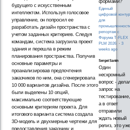
формами?
будущего с искусственным
Единый
интеллектом. Используя голосовое
цифровой конту
управление, он попросил ее
для
промышленности
разработать дизайн пространства с
репортаж с
учетом заданных критериев. Следуя
Форума T‑FLEX
командам, система загрузила проект
PLM 2026
·
3
здания и перешла в режим
weeks ago
планирования пространства. Получив
Sergei Sanin
основные параметры и
Один
проанализировав предпочтения
нескромный
заказчиков по ним, она сгенерировала
вопрос - дела
10 000 вариантов дизайна. После этого
запрос на
были выделены 10 опций,
тестирование
максимально соответствующие
а в ответ
основным критериям проекта. Для
отправили
итогового варианта система создала
ждать новый
3D-модель и двухмерные чертежи для
релиз, это уж
предоставления заказчику и