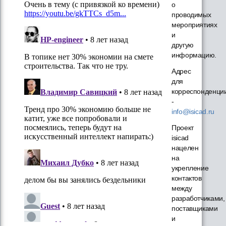
о
проводимых
мероприятиях
и
другую
информацию.
Адрес
для
корреспонденци
-
info@isicad.ru
Проект
isicad
нацелен
на
укрепление
контактов
между
разработчиками,
поставщиками
и