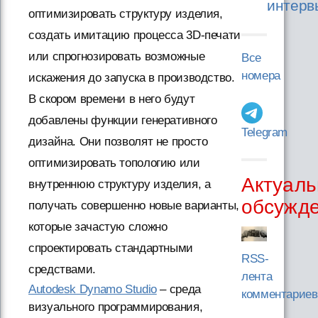
интерв
оптимизировать структуру изделия,
создать имитацию процесса 3D-печати
или спрогнозировать возможные
Все
номера
искажения до запуска в производство.
В скором времени в него будут
добавлены функции генеративного
Telegram
дизайна. Они позволят не просто
оптимизировать топологию или
Актуаль
внутреннюю структуру изделия, а
обсужд
получать совершенно новые варианты,
которые зачастую сложно
спроектировать стандартными
RSS-
средствами.
лента
Autodesk Dynamo Studio
– среда
комментариев
визуального программирования,