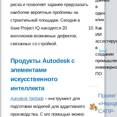
данных
риска и позволяет заранее предсказать
в
наиболее вероятные проблемы на
один
клик
строительной площадке. Сегодня в
Как
базе Project IQ находятся 20
ИИ
миллионов возможных дефектов,
ассистиру
связанных со стройкой.
в
создании
Продукты Autodesk с
промышле
инженерно
элементами
ПО
искусственного
интеллекта
Проект
Autodesk Netfabb
– инструмент для
«Народ
подготовки моделей для аддитивного
САПР-
производства. С его помощью можно