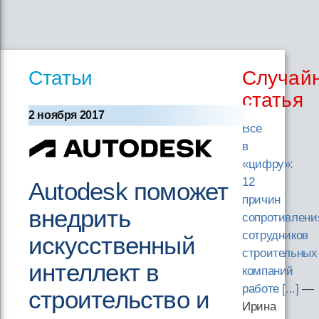
Статьи
Случай
статья
2 ноября 2017
Все
в
«цифру»:
12
Autodesk поможет
причин
внедрить
сопротивлени
сотрудников
искусственный
строительных
интеллект в
компаний
работе [...]
—
строительство и
Ирина