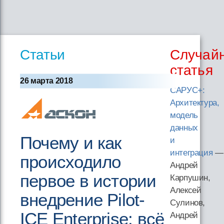
Статьи
Случай
статья
26 марта 2018
САРУС+:
Архитектура,
модель
данных
Почему и как
и
интеграция
—
происходило
Андрей
первое в истории
Карпушин,
Алексей
внедрение Pilot-
Сулинов,
ICE Enterprise: всё
Андрей