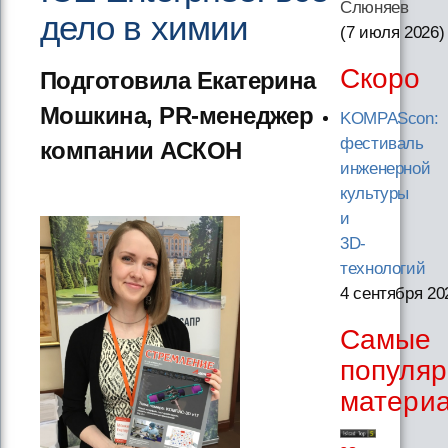
Слюняев
дело в химии
(7 июля 2026
)
Скоро
Подготовила Екатерина
Мошкина, PR-менеджер
KOMPAScon:
фестиваль
компании АСКОН
инженерной
культуры
и
3D-
технологий
4 сентября 20
Самые
популя
матери