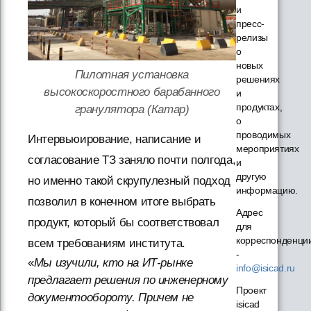
и
пресс-
релизы
о
новых
Пилотная установка
решениях
высокоскоростного барабанного
и
продуктах,
гранулятора (Катар)
о
проводимых
Интервьюирование, написание и
мероприятиях
согласование ТЗ заняло почти полгода,
и
другую
но именно такой скрупулезный подход
информацию.
позволил в конечном итоге выбрать
Адрес
продукт, который бы соответствовал
для
корреспонденци
всем требованиям института.
-
«
Мы изучили, кто на ИТ-рынке
info@isicad.ru
предлагает решения по инженерному
Проект
документообороту. Причем не
isicad