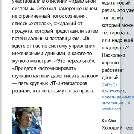
участвовали в описании «идеальной
ждать новый
системы». Это был намеренно ничем
релиз, это уж
не ограниченный поток сознания,
тот релиз
список «хотелок», ожиданий от
который можн
продукта, который представили затем
тестировать,
потенциальным поставщикам. «Вы
или надо ещё
ждете от нас не систему управления
подождать?
инженерными данными, а какого-то
Насколько
жуткого монстра», «Это нереально!»,
хорошо
«Придется кастомизировать
работатет
функционал или даже писать заново»
данный...
— пять крупных ИТ-интеграторов
САРУС+:
решили, что не возьмутся за проект.
Архитектура,
модель данных 
интеграция
·
4
weeks ago
Kto Chto
Хороший текст