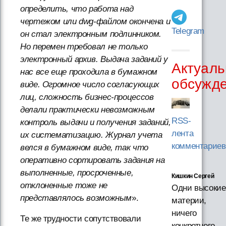
определить, что работа над
чертежом или dwg-файлом окончена и
Telegram
он стал электронным подлинником.
Но перемен требовал не только
электронный архив. Выдача заданий у
Актуаль
нас все еще проходила в бумажном
обсужд
виде. Огромное число согласующих
лиц, сложность бизнес-процессов
делали практически невозможным
RSS-
контроль выдачи и получения заданий,
лента
их систематизацию. Журнал учета
комментариев
велся в бумажном виде, так что
оперативно сортировать задания на
выполненные, просроченные,
Кишкин Сергей
отклоненные тоже не
Одни высокие
представлялось возможным
».
материи,
ничего
Те же трудности сопутствовали
конкретного.