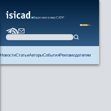
Ваше окно в мир САПР
Новости
Статьи
Авторы
События
Рекламодателям