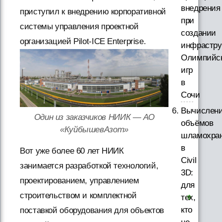
внедрения
приступил к внедрению корпоративной
при
системы управления проектной
создании
организацией Pilot-ICE Enterprise.
инфрастру
Олимпийс
игр
в
Сочи
Вычислен
Один из заказчиков НИИК — АО
объёмов
«КуйбышевАзот»
шламохра
в
Вот уже более 60 лет НИИК
Civil
занимается разработкой технологий,
3D:
проектированием, управлением
для
строительством и комплектной
тех,
кто
поставкой оборудования для объектов