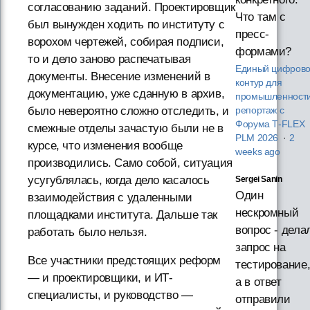
согласованию заданий. Проектировщик
Что там с
был вынужден ходить по институту с
пресс-
ворохом чертежей, собирая подписи,
формами?
то и дело заново распечатывая
Единый цифров
документы. Внесение изменений в
контур для
документацию, уже сданную в архив,
промышленности
было невероятно сложно отследить, и
репортаж с
Форума T‑FLEX
смежные отделы зачастую были не в
PLM 2026
·
2
курсе, что изменения вообще
weeks ago
производились. Само собой, ситуация
усугублялась, когда дело касалось
Sergei Sanin
Один
взаимодействия с удаленными
нескромный
площадками института. Дальше так
вопрос - дела
работать было нельзя.
запрос на
Все участники предстоящих реформ
тестирование
— и проектировщики, и ИТ-
а в ответ
специалисты, и руководство —
отправили