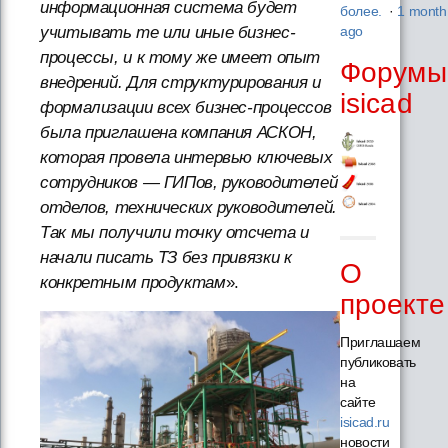
информационная система будет
более.
·
1 month
учитывать те или иные бизнес-
ago
процессы, и к тому же имеет опыт
Форумы
внедрений. Для структурирования и
isicad
формализации всех бизнес-процессов
была приглашена компания АСКОН,
которая провела интервью ключевых
сотрудников — ГИПов, руководителей
отделов, технических руководителей.
Так мы получили точку отсчета и
начали писать ТЗ без привязки к
О
конкретным продуктам
».
проекте
Приглашаем
публиковать
на
сайте
isicad.ru
новости