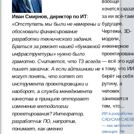
вообще
хочется сказа
за ии всё-так
Иван Смирнов, директор по ИТ
:
будущее.
«
Отступать мы были не намерены и
Чертежи, 3D-
обосновали финансирование
модели,
разработки технического задания.
инженерное
Браться за ремонт нашей «бумажной
проектирован
инфраструктуры» нужно было
— всё это ид
грамотно. Считается, что ТЗ всегда
к тому, что ИИ
пишет заказчик. А если айтишники не
берёт на себя
могут понять, что хотят от
рутину, а
инструмента проектировщики и
человек
наоборот, а служба менеджмента
занимается
качества в принципе отторгает
тем, что...
изменение методологии
проектирования? Интегратор,
ИИ в разработке
CAD/CAM/CAE/B
разработчик ПО, напротив,
— как автопилот 
понимает, как именно
авиации. Не