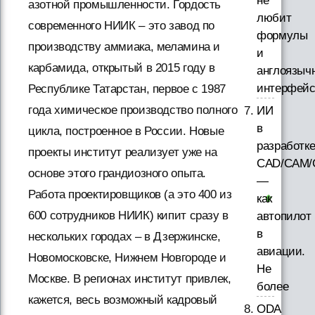
не
азотной промышленности. Гордость
любит
современного НИИК – это завод по
формулы
производству аммиака, меламина и
и
карбамида, открытый в 2015 году в
англоязыч
интерфей
Республике Татарстан, первое с 1987
года химическое производство полного
ИИ
в
цикла, построенное в России. Новые
разработк
проекты институт реализует уже на
CAD/CAM/
основе этого грандиозного опыта.
—
Работа проектировщиков (а это 400 из
как
600 сотрудников НИИК) кипит сразу в
автопилот
в
нескольких городах – в Дзержинске,
авиации.
Новомосковске, Нижнем Новгороде и
Не
Москве. В регионах институт привлек,
более
кажется, весь возможный кадровый
ODA