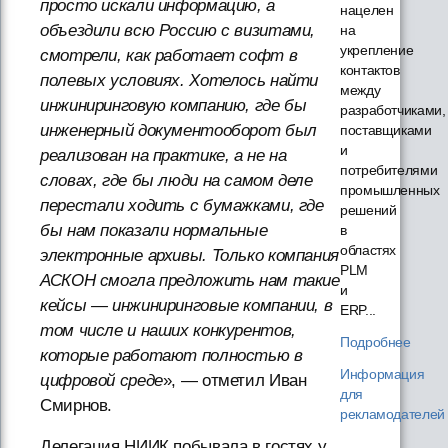
просто искали информацию, а
нацелен
объездили всю Россию с визитами,
на
укрепление
смотрели, как работает софт в
контактов
полевых условиях. Хотелось найти
между
инжиниринговую компанию, где бы
разработчиками,
инженерный документооборот был
поставщиками
и
реализован на практике, а не на
потребителями
словах, где бы люди на самом деле
промышленных
перестали ходить с бумажками, где
решений
бы нам показали нормальные
в
областях
электронные архивы. Только компания
PLM
АСКОН смогла предложить нам такие
и
кейсы — инжиниринговые компании, в
ERP...
том числе и наших конкурентов,
Подробнее
которые работают полностью в
Информация
цифровой среде
», — отметил Иван
для
Смирнов.
рекламодателей
Делегация НИИК побывала в гостях у