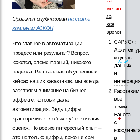
за
месяц
за
Оригинал опубликован
на сайте
все
компании АСКОН
время
САРУС+:
Что главное в автоматизации –
Архитектур
процесс или результат? Вопрос,
модель
кажется, элементарный, никакого
данных
подвоха. Рассказывая об успешных
и
интеграци
кейсах наших заказчиков, мы всегда
заостряем внимание на бизнес-
Расставим
все
эффекте, который дала
точки.
автоматизация. Ведь цифры
Работа
красноречивее любых субъективных
с
оценок. Но все же интересный опыт –
координат
это не только цифры, важен и сам
в