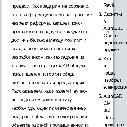
Revit
процесс. Как предприятие осознало,
Скрипты
что в информационном пространстве
в
назрели реформы, как шел поиск
AutoCAD.
программного продукта, как удалось
Самое
достичь баланса между «хотим» и
недооцене
«надо» во взаимоотношениях с
оружие
разработчиком, как техзадание из
Кто
теории стало практикой? В общем,
и
когда
пока пишется история побед,
изобрел
любопытно узнать и предысторию.
электромо
Рассказываем, как и зачем Научно-
AutoCAD
исследовательский институт
Civil
карбамида, один из отечественных
3D:
лидеров в области проектирования
Пять
примеров
объектов азотной промышленности,