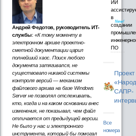
ИИ
ассистиру
в
создании
Андрей Федотов, руководитель ИТ-
промышле
службы
: «
К тому моменту в
инженерно
электронном архиве проектно-
ПО
cметной документации царил
полнейший хаос. Поиск любого
документа затягивался, не
Проект
существовало никакой системы
контроля версий — механизм
«Народ
файлового архива на базе Windows
САПР-
Server не позволял отслеживать,
интерв
кто, когда и на каком основании внес
изменения, не показывал, чем файл
отличается от предыдущей версии.
Все
Не было у нас и электронного
номера
инструмента, который бы помогал