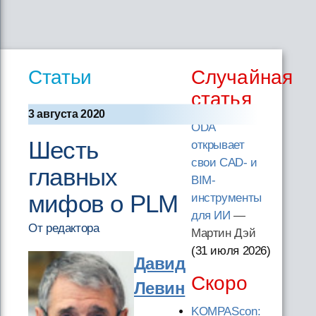
Статьи
Случайная
статья
3 августа 2020
ODA
Шесть
открывает
свои CAD- и
главных
BIM-
мифов о PLM
инструменты
для ИИ
—
От редактора
Мартин Дэй
(31 июля 2026
)
Давид
Скоро
Левин
KOMPAScon: