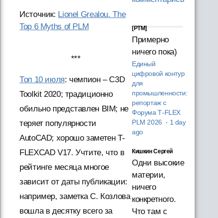
Источник:
Lionel Grealou. The
Top 6 Myths of PLM
[PTM]
Примерно
ничего пока)
***
Единый
цифровой контур
Топ 10 июля
: чемпион – C3D
для
промышленности:
Toolkit 2020; традиционно
репортаж с
обильно представлен BIM; не
Форума T‑FLEX
PLM 2026
·
1 day
теряет популярности
ago
AutoCAD; хорошо заметен T-
Кишкин Сергей
FLEXCAD V17. Учтите, что в
Одни высокие
рейтинге месяца многое
материи,
зависит от даты публикации:
ничего
например, заметка С. Козлова
конкретного.
вошла в десятку всего за
Что там с