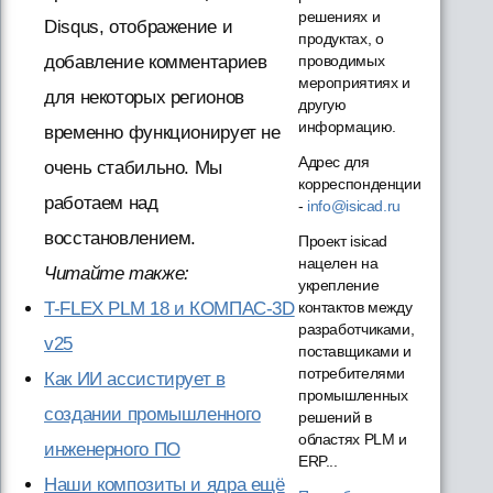
решениях и
Disqus, отображение и
продуктах, о
добавление комментариев
проводимых
мероприятиях и
для некоторых регионов
другую
информацию.
временно функционирует не
Адрес для
очень стабильно. Мы
корреспонденции
работаем над
-
info@isicad.ru
восстановлением.
Проект isicad
нацелен на
Читайте также:
укрепление
T-FLEX PLM 18 и КОМПАС-3D
контактов между
разработчиками,
v25
поставщиками и
потребителями
Как ИИ ассистирует в
промышленных
создании промышленного
решений в
областях PLM и
инженерного ПО
ERP...
Наши композиты и ядра ещё