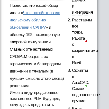
данных
Представляю isicad-обзор
и
интеграция
июля «
Что способствовало
июльскому обилию
Расставим
все
обновлений САПР?
» и
точки.
обложку-192, посвященную
Работа
здоровой конкуренции
с
главных отечественных
координатами
CAD/PLM-овцев в их
в
Revit
героическом и благородном
Скрипты
движении к тяжёлым (в
в
лучшем смысле этого слова)
AutoCAD.
решениям.
Самое
Имея в виду предстоящее
недооцененное
нам светлое PLM-будущее,
оружие
хочу здесь представить
Кто и