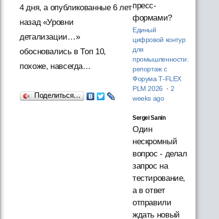
пресс-
4 дня, а опубликованные 6 лет
формами?
назад «Уровни
Единый
детализации…»
цифровой контур
для
обосновались в Топ 10,
промышленности:
похоже, навсегда…
репортаж с
Форума T‑FLEX
PLM 2026
·
2
Поделиться…
weeks ago
Sergei Sanin
Один
нескромный
вопрос - делал
запрос на
тестирование,
а в ответ
отправили
ждать новый