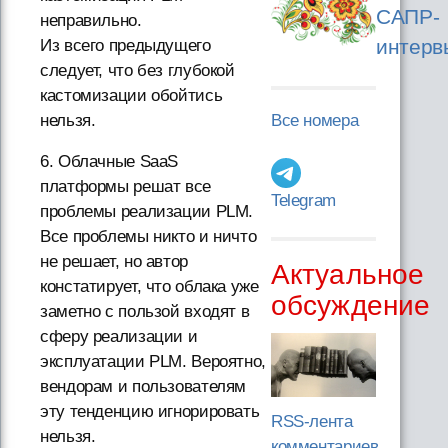
САПР-
неправильно.
интерв
Из всего предыдущего
следует, что без глубокой
кастомизации обойтись
нельзя.
Все номера
6. Облачные SaaS
платформы решат все
Telegram
проблемы реализации PLM.
Все проблемы никто и ничто
не решает, но автор
Актуальное
констатирует, что облака уже
обсуждение
заметно с пользой входят в
сферу реализации и
эксплуатации PLM. Вероятно,
вендорам и пользователям
эту тенденцию игнорировать
RSS-лента
нельзя.
комментариев