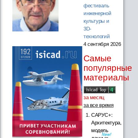
фестиваль
инженерной
культуры и
3D-
технологий
4 сентября 2026
Самые
популярные
материалы
за месяц
за все время
САРУС+:
Архитектура,
модель