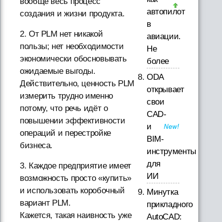
вообще весь процесс
автопилот
создания и жизни продукта.
в
2. От PLM нет никакой
авиации.
пользы; нет необходимости
Не
экономически обосновывать
более
ожидаемые выгоды.
ODA
Действительно, ценность PLM
открывает
измерить трудно именно
свои
потому, что речь идёт о
CAD-
повышении эффективности
и
операций и перестройке
BIM-
бизнеса.
инструменты
для
3. Каждое предприятие имеет
ИИ
возможность просто «купить»
и использовать коробочный
Минутка
вариант PLM.
прикладного
Кажется, такая наивность уже
AutoCAD: