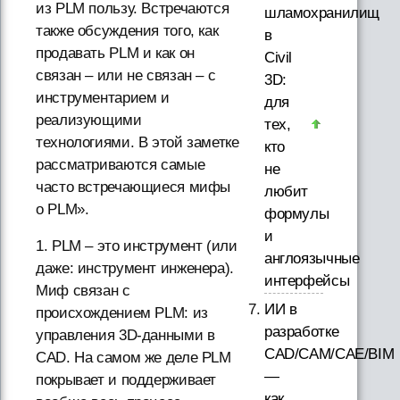
из PLM пользу. Встречаются
шламохранилищ
также обсуждения того, как
в
продавать PLM и как он
Civil
связан – или не связан – с
3D:
инструментарием и
для
реализующими
тех,
технологиями. В этой заметке
кто
рассматриваются самые
не
часто встречающиеся мифы
любит
о PLM».
формулы
и
1. PLM – это инструмент (или
англоязычные
даже: инструмент инженера).
интерфейсы
Миф связан с
ИИ в
происхождением PLM: из
разработке
управления 3D-данными в
CAD/CAM/CAE/BIM
CAD. На самом же деле PLM
—
покрывает и поддерживает
как