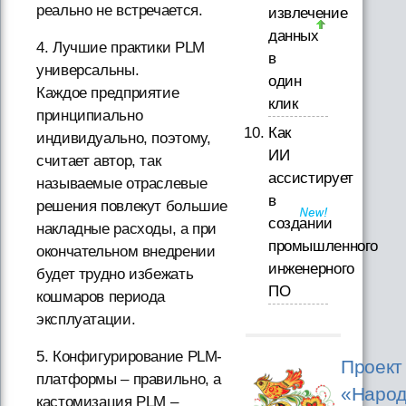
реально не встречается.
извлечение
данных
4. Лучшие практики PLM
в
универсальны.
один
Каждое предприятие
клик
принципиально
Как
индивидуально, поэтому,
ИИ
считает автор, так
ассистирует
называемые отраслевые
в
решения повлекут большие
создании
накладные расходы, а при
промышленного
окончательном внедрении
инженерного
будет трудно избежать
ПО
кошмаров периода
эксплуатации.
5. Конфигурирование PLM-
Проект
платформы – правильно, а
«Народ
кастомизация PLM –