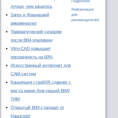
Подробнее
лучше, чем казалось
Информация
Sarex и Жванецкий
для
рекламодателей
рекомендуют
Травматический синдром
после BIM-эпидемии
Vitro-CAD повышает
прозрачность на 60%
Искусственный интеллект для
CAM-систем
Концепция стройXR сдвинет с
места давно буксующий BIM/
ТИМ
Открытый BIM-стандарт от
Нанософт