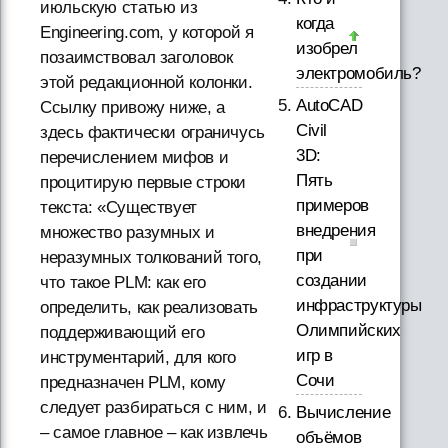
июльскую статью из
когда
Engineering.com, у которой я
изобрел
позаимствовал заголовок
электромобиль?
этой редакционной колонки.
AutoCAD
Ссылку привожу ниже, а
Civil
здесь фактически ограничусь
3D:
перечислением мифов и
Пять
процитирую первые строки
примеров
текста: «Существует
внедрения
множество разумных и
при
неразумных толкований того,
создании
что такое PLM: как его
инфраструктуры
определить, как реализовать
Олимпийских
поддерживающий его
игр в
инструментарий, для кого
Сочи
предназначен PLM, кому
следует разбираться с ним, и
Вычисление
– самое главное – как извлечь
объёмов