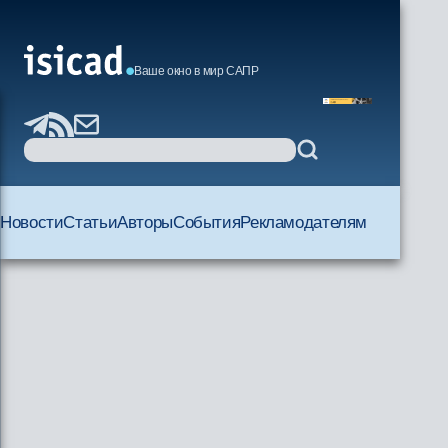
Ваше окно в мир САПР
Новости
Статьи
Авторы
События
Рекламодателям