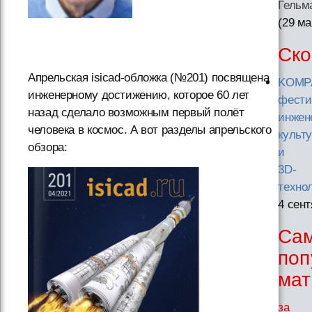
Гельм
(29 ма
Ско
Апрельская isicad-обложка (№201) посвящена
KOMP
инженерному достижению, которое 60 лет
фести
назад сделало возможным первый полёт
инжен
человека в космос. А вот разделы апрельского
культ
обзора:
и
3D-
техно
4 сент
Са
поп
ма
за