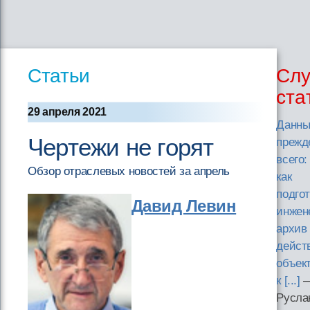
Статьи
Слу
ста
29 апреля 2021
Данны
Чертежи не горят
прежд
всего:
Обзор отраслевых новостей за апрель
как
подго
Давид Левин
инжен
архив
дейст
объек
к [...]
Русла