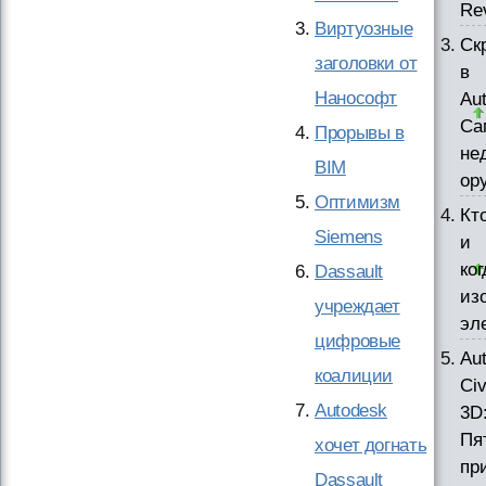
Rev
Виртуозные
Ск
заголовки от
в
Нанософт
Au
Са
Прорывы в
не
BIM
ор
Оптимизм
Кт
Siemens
и
ког
Dassault
из
учреждает
эл
цифровые
Au
коалиции
Civ
Autodesk
3D
Пя
хочет догнать
пр
Dassault