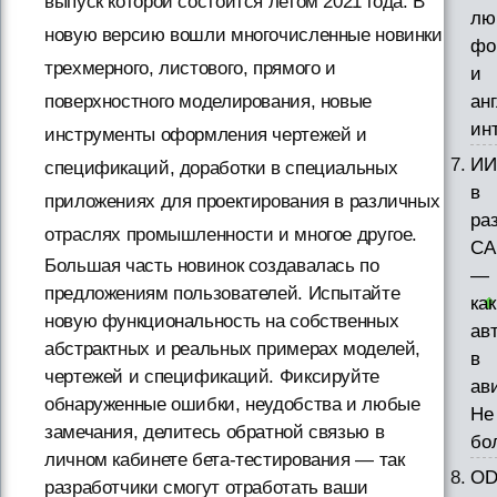
выпуск которой состоится летом 2021 года. В
лю
новую версию вошли многочисленные новинки
фо
трехмерного, листового, прямого и
и
поверхностного моделирования, новые
ан
ин
инструменты оформления чертежей и
ИИ
спецификаций, доработки в специальных
в
приложениях для проектирования в различных
ра
отраслях промышленности и многое другое.
CA
Большая часть новинок создавалась по
—
предложениям пользователей. Испытайте
как
новую функциональность на собственных
ав
абстрактных и реальных примерах моделей,
в
чертежей и спецификаций. Фиксируйте
ав
обнаруженные ошибки, неудобства и любые
Не
замечания, делитесь обратной связью в
бо
личном кабинете бета-тестирования — так
OD
разработчики смогут отработать ваши