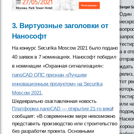
Sergei S
Один
нескр
3. Виртуозные заголовки от
вопрос
Нанософт
запрос
тести
На конкурс Securika Moscow 2021 было подано
а в от
40 заявок в 7 номинациях. Нанософт победил
отпра
в номинации «Охранная сигнализация»:
ждать
релиз,
nanoCAD ОПС признан «Лучшим
тот ре
инновационным продуктом» на Securika
котор
Moscow 2021
.
тести
Шедеврально озаглавленная новость
или н
Платформа nanoCAD — открытие 21-го века
!
подож
сообщает: «В современном мире невозможно
Наско
представить производство или строительство
хорош
без разработки проекта. Основными
работ