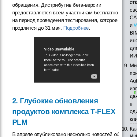
от
обращения. Дистрибутив бета-версии
св
предоставляется всем участникам бесплатно
CA
на период проведения тестирования, которое
и
продлится до 31 мая.
Подробнее
.
BI
ин
дл
ИИ
Ми
пр
Au
из
да
2. Глубокие обновления
в
продуктов комплекса T-FLEX
од
кл
PLM
Ка
В апреле опубликовано несколько новостей об
ИИ