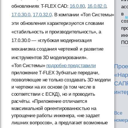
обновлениях T-FLEX CAD:
16.0.80
,
16.0.82.0
,
ас
в
17.0.30.0
,
17.0.32.0
. В компании «Топ Системы»
со
эти обновления характеризуются словами
пр
«стабильность и производительность», а
ин
17.0.30.0 — «глубокая модернизация
П
механизма создания чертежей и развитие
инструментов 3D моделирования».
«Топ Системы»
подробно представили
Прое
приложение Т-FLEX Зубчатые передачи,
«Нар
позволяющее не только создавать 3D модели
САП
и чертежи на их основе (в том числе в
инте
соответствии с ЕСКД), но и проводить
расчёты. «Приложение отличается
максимальной ориентированностью на
Все
упрощение работы инженера, «не задает
номер
лишних вопросов», а предлагает возможные