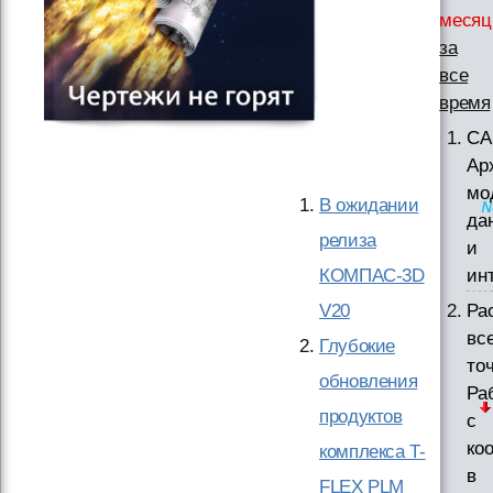
месяц
за
все
время
СА
Ар
мо
В ожидании
да
релиза
и
КОМПАС-3D
ин
V20
Ра
вс
Глубокие
точ
обновления
Ра
продуктов
с
ко
комплекса T-
в
FLEX PLM