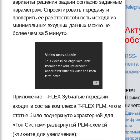
варианты решения задачи согласно заданным
Teleg
параметрам. Спроектировать передачу и
проверить ее работоспособность исходя из
минимальных входных данных можно не
Акт
более чем за 5 минут».
обс
RSS-
лента
комме
[PTM]
Приложение Т-FLEX Зубчатые передачи
Приме
ничего
входит в состав комплекса T-FLEX PLM, что в
Едины
статье было подчеркнуто характерной для
цифров
«Топ Систем» развернутой PLM-схемой
для
промыш
(кликните для увеличения):
репорт