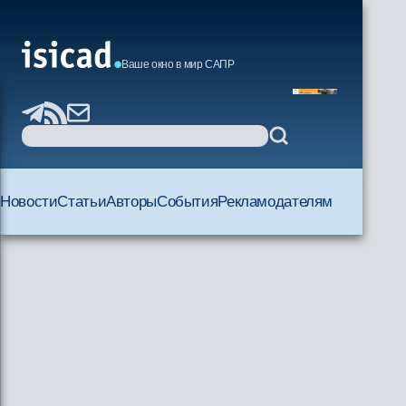
Ваше окно в мир САПР
Новости
Статьи
Авторы
События
Рекламодателям