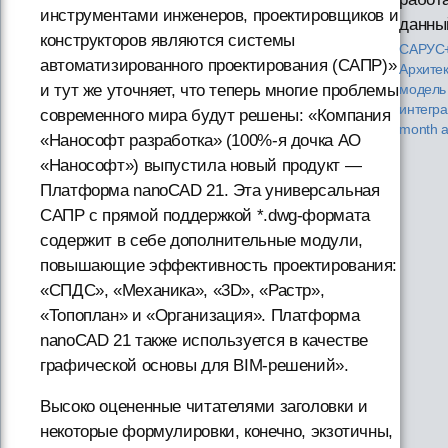
инструментами инженеров, проектировщиков и
данный
конструкторов являются системы
САРУС+
автоматизированного проектирования (САПР)»
Архитек
и тут же уточняет, что теперь многие проблемы
модель
интегр
современного мира будут решены: «Компания
month 
«Нанософт разработка» (100%-я дочка АО
«Нанософт») выпустила новый продукт —
Платформа nanoCAD 21. Эта универсальная
САПР с прямой поддержкой *.dwg-формата
содержит в себе дополнительные модули,
повышающие эффективность проектирования:
«СПДС», «Механика», «3D», «Растр»,
«Топоплан» и «Организация». Платформа
nanoCAD 21 также используется в качестве
графической основы для BIM-решений».
Высоко оцененные читателями заголовки и
некоторые формулировки, конечно, экзотичны,